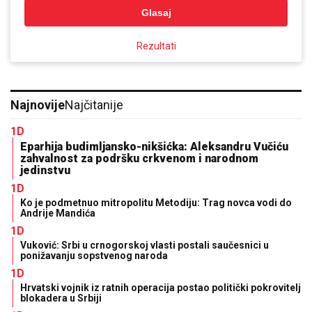
Glasaj
Rezultati
Najnovije
Najčitanije
1D
Eparhija budimljansko-nikšićka: Aleksandru Vučiću
zahvalnost za podršku crkvenom i narodnom
jedinstvu
1D
Ko je podmetnuo mitropolitu Metodiju: Trag novca vodi do
Andrije Mandića
1D
Vuković: Srbi u crnogorskoj vlasti postali saučesnici u
ponižavanju sopstvenog naroda
1D
Hrvatski vojnik iz ratnih operacija postao politički pokrovitelj
blokadera u Srbiji