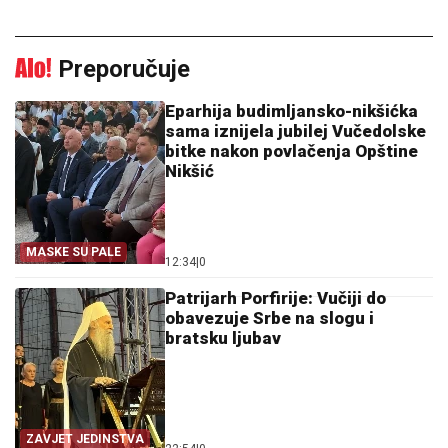
Preporučuje
Eparhija budimljansko-nikšićka
sama iznijela jubilej Vučedolske
bitke nakon povlačenja Opštine
Nikšić
MASKE SU PALE
12:34
|
0
Patrijarh Porfirije: Vučiji do
obavezuje Srbe na slogu i
bratsku ljubav
ZAVJET JEDINSTVA