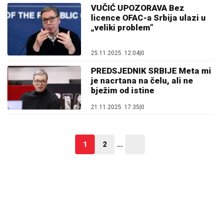
VUČIĆ UPOZORAVA Bez
licence OFAC-a Srbija ulazi u
„veliki problem“
25.11.2025. 12:04
|
0
PREDSJEDNIK SRBIJE Meta mi
je nacrtana na čelu, ali ne
bježim od istine
21.11.2025. 17:35
|
0
1
2
...