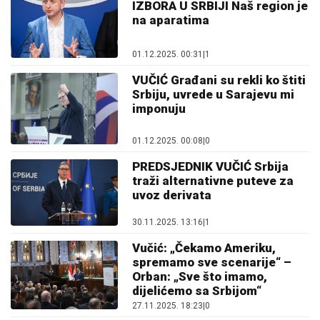
IZBORA U SRBIJI Naš region je
na aparatima
01.12.2025. 00:31
|
1
VUČIĆ Građani su rekli ko štiti
Srbiju, uvrede u Sarajevu mi
imponuju
01.12.2025. 00:08
|
0
PREDSJEDNIK VUČIĆ Srbija
traži alternativne puteve za
uvoz derivata
30.11.2025. 13:16
|
1
Vučić: „Čekamo Ameriku,
spremamo sve scenarije“ –
Orban: „Sve što imamo,
dijelićemo sa Srbijom“
27.11.2025. 18:23
|
0