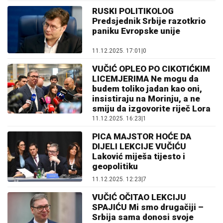
RUSKI POLITIKOLOG
Predsjednik Srbije razotkrio
paniku Evropske unije
11.12.2025. 17:01
|
0
VUČIĆ OPLEO PO CIKOTIĆKIM
LICEMJERIMA Ne mogu da
budem toliko jadan kao oni,
insistiraju na Morinju, a ne
smiju da izgovorite riječ Lora
11.12.2025. 16:23
|
1
PICA MAJSTOR HOĆE DA
DIJELI LEKCIJE VUČIĆU
Laković miješa tijesto i
geopolitiku
11.12.2025. 12:23
|
7
VUČIĆ OČITAO LEKCIJU
SPAJIĆU Mi smo drugačiji –
Srbija sama donosi svoje