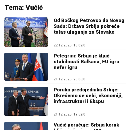
Tema: Vučić
Od Bačkog Petrovca do Novog
Sada: Država Srbija pokreće
talas ulaganja za Slovake
22.12.2025. 13:02
|
0
Pelegrini: Srbija je ključ
stabilnosti Balkana, EU igra
nefer igru
21.12.2025. 20:06
|
0
Poruka predsjednika Srbije:
Okrećemo se sebi, ekonomiji,
infrastrukturi i Ekspu
21.12.2025. 19:52
|
0
Vučić poručuje: Srbija korak