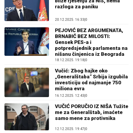
bliže rješenju za NIS, nema
razloga za paniku
20.12.2025. 16:33
|
0
PEJOVIĆ BEZ ARGUMENATA,
BRNABIĆ BEZ MILOSTI:
Gensek PES-a i
potpredsjednik parlamenta na
nišanu činjenica iz Beograda
18.12.2025. 19:18
|
0
Vučić: Zbog hajke oko
„Generalštaba“ Srbija izgubila
investiciju od najmanje 750
miliona evra
16.12.2025. 12:43
|
0
VUČIĆ PORUČIO IZ NIŠA Tužite
me za Generalštab, imaćete
samo mene za protivnika
12.12.2025. 19:47
|
0