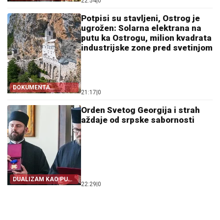
22:54
|
0
Potpisi su stavljeni, Ostrog je
ugrožen: Solarna elektrana na
putu ka Ostrogu, milion kvadrata
industrijske zone pred svetinjom
DOKUMENTA
21:17
|
0
OTKRIVAJU
Orden Svetog Georgija i strah
aždaje od srpske sabornosti
DUALIZAM KAO PUT
22:29
|
0
IZ SRPSTVA