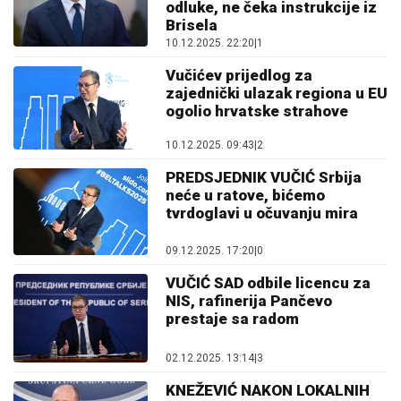
odluke, ne čeka instrukcije iz
Brisela
10.12.2025. 22:20
|
1
Vučićev prijedlog za
zajednički ulazak regiona u EU
ogolio hrvatske strahove
10.12.2025. 09:43
|
2
PREDSJEDNIK VUČIĆ Srbija
neće u ratove, bićemo
tvrdoglavi u očuvanju mira
09.12.2025. 17:20
|
0
VUČIĆ SAD odbile licencu za
NIS, rafinerija Pančevo
prestaje sa radom
02.12.2025. 13:14
|
3
KNEŽEVIĆ NAKON LOKALNIH