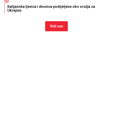
1D
Italijanska ljevica i desnica podijeljene oko oružja za
Ukrajinu
Vidi sve