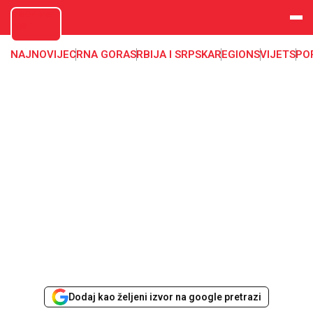
aloonline.
me
NAJNOVIJE
CRNA GORA
SRBIJA I SRPSKA
REGION
SVIJET
SPO
Dodaj kao željeni izvor na google pretrazi