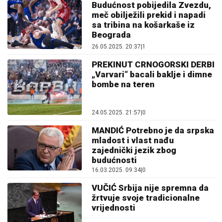
Budućnost pobijedila Zvezdu,
meč obilježili prekid i napadi
sa tribina na košarkaše iz
Beograda
26.05.2025. 20:37
|
1
PREKINUT CRNOGORSKI DERBI
„Varvari“ bacali baklje i dimne
bombe na teren
24.05.2025. 21:57
|
0
MANDIĆ Potrebno je da srpska
mladost i vlast nađu
zajednički jezik zbog
budućnosti
16.03.2025. 09:34
|
0
VUČIĆ Srbija nije spremna da
žrtvuje svoje tradicionalne
vrijednosti