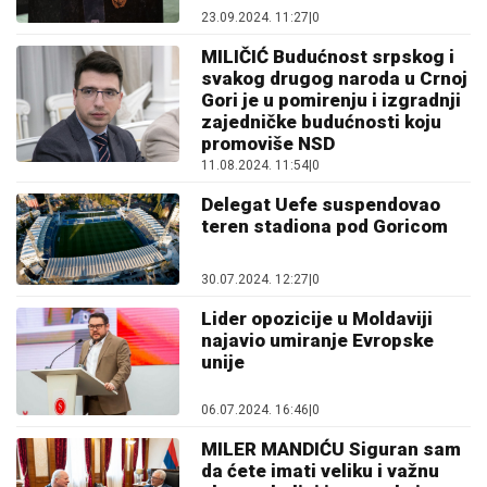
23.09.2024. 11:27
|
0
MILIČIĆ Budućnost srpskog i
svakog drugog naroda u Crnoj
Gori je u pomirenju i izgradnji
zajedničke budućnosti koju
promoviše NSD
11.08.2024. 11:54
|
0
Delegat Uefe suspendovao
teren stadiona pod Goricom
30.07.2024. 12:27
|
0
Lider opozicije u Moldaviji
najavio umiranje Evropske
unije
06.07.2024. 16:46
|
0
MILER MANDIĆU Siguran sam
da ćete imati veliku i važnu