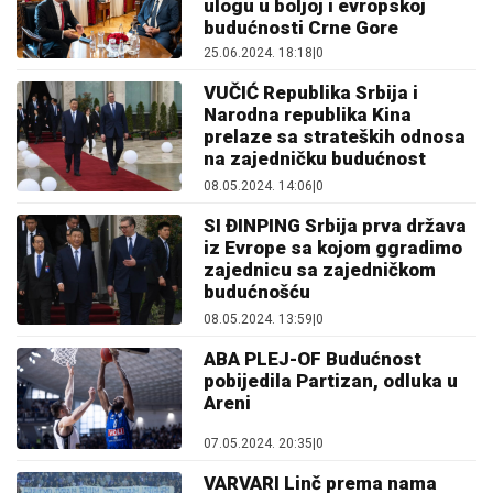
ulogu u boljoj i evropskoj
budućnosti Crne Gore
25.06.2024. 18:18
|
0
VUČIĆ Republika Srbija i
Narodna republika Kina
prelaze sa strateških odnosa
na zajedničku budućnost
08.05.2024. 14:06
|
0
SI ĐINPING Srbija prva država
iz Evrope sa kojom ggradimo
zajednicu sa zajedničkom
budućnošću
08.05.2024. 13:59
|
0
ABA PLEJ-OF Budućnost
pobijedila Partizan, odluka u
Areni
07.05.2024. 20:35
|
0
VARVARI Linč prema nama