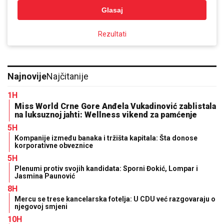
Glasaj
Rezultati
Najnovije
Najčitanije
1H
Miss World Crne Gore Anđela Vukadinović zablistala
na luksuznoj jahti: Wellness vikend za pamćenje
5H
Kompanije između banaka i tržišta kapitala: Šta donose
korporativne obveznice
5H
Plenumi protiv svojih kandidata: Sporni Đokić, Lompar i
Jasmina Paunović
8H
Mercu se trese kancelarska fotelja: U CDU već razgovaraju o
njegovoj smjeni
10H