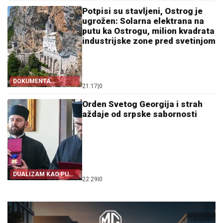
Potpisi su stavljeni, Ostrog je
ugrožen: Solarna elektrana na
putu ka Ostrogu, milion kvadrata
industrijske zone pred svetinjom
DOKUMENTA
21:17
|
0
OTKRIVAJU
Orden Svetog Georgija i strah
aždaje od srpske sabornosti
DUALIZAM KAO PUT
22:29
|
0
IZ SRPSTVA