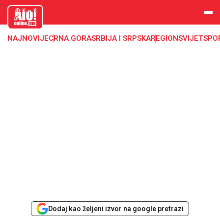
aloonline.
me
NAJNOVIJE
CRNA GORA
SRBIJA I SRPSKA
REGION
SVIJET
SPO
Dodaj kao željeni izvor na google pretrazi