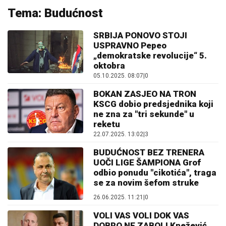
Tema: Budućnost
SRBIJA PONOVO STOJI
USPRAVNO Pepeo
„demokratske revolucije“ 5.
oktobra
05.10.2025. 08:07
|
0
BOKAN ZASJEO NA TRON
KSCG dobio predsjednika koji
ne zna za "tri sekunde" u
reketu
22.07.2025. 13:02
|
3
BUDUĆNOST BEZ TRENERA
UOČI LIGE ŠAMPIONA Grof
odbio ponudu "cikotića", traga
se za novim šefom struke
26.06.2025. 11:21
|
0
VOLI VAS VOLI DOK VAS
DOBRO NE ZABOLI Knežević