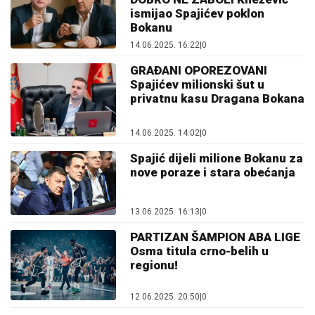
ismijao Spajićev poklon
Bokanu
14.06.2025. 16:22
|
0
GRAÐANI OPOREZOVANI
Spajićev milionski šut u
privatnu kasu Dragana Bokana
14.06.2025. 14:02
|
0
Spajić dijeli milione Bokanu za
nove poraze i stara obećanja
13.06.2025. 16:13
|
0
PARTIZAN ŠAMPION ABA LIGE
Osma titula crno-belih u
regionu!
12.06.2025. 20:50
|
0