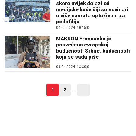
skoro uvijek dolazi od
medijske kuće čiji su novinari
u više navrata optuživani za
pedofiliju
04.05.2024. 10:15
|
0
MAKRON Francuska je
posvećena evropskoj
budućnosti Srbije, budućnosti
koja se sada piše
09.04.2024. 13:30
|
0
1
2
...