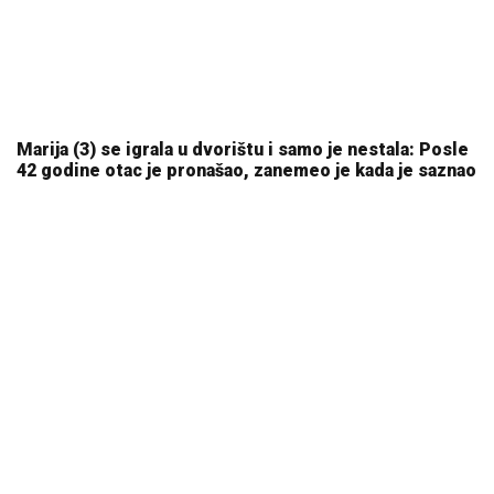
Marija (3) se igrala u dvorištu i samo je nestala: Posle
42 godine otac je pronašao, zanemeo je kada je saznao
gde je bila
06. 08. 2026 09:39
Evo u kojim banjama važi vaučer od 10.000 dinara -
kompletan spisak destinacija u Srbiji