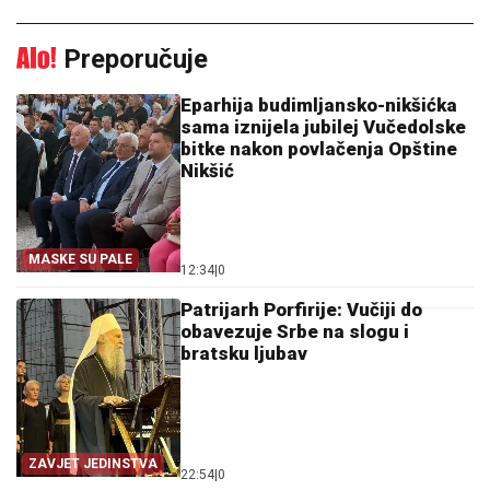
Preporučuje
Eparhija budimljansko-nikšićka
sama iznijela jubilej Vučedolske
bitke nakon povlačenja Opštine
Nikšić
MASKE SU PALE
12:34
|
0
Patrijarh Porfirije: Vučiji do
obavezuje Srbe na slogu i
bratsku ljubav
ZAVJET JEDINSTVA
22:54
|
0