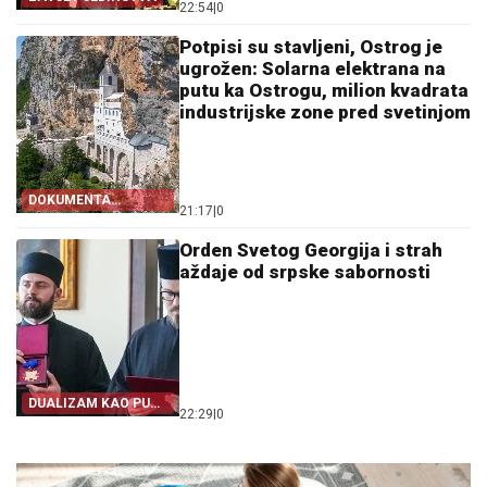
22:54
|
0
Potpisi su stavljeni, Ostrog je
ugrožen: Solarna elektrana na
putu ka Ostrogu, milion kvadrata
industrijske zone pred svetinjom
DOKUMENTA
21:17
|
0
OTKRIVAJU
Orden Svetog Georgija i strah
aždaje od srpske sabornosti
DUALIZAM KAO PUT
22:29
|
0
IZ SRPSTVA