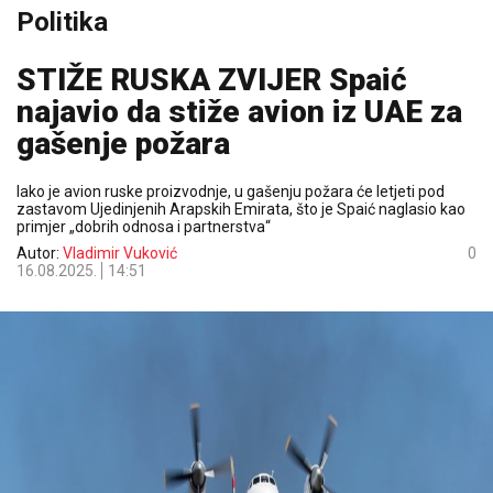
Politika
STIŽE RUSKA ZVIJER Spaić
najavio da stiže avion iz UAE za
gašenje požara
Iako je avion ruske proizvodnje, u gašenju požara će letjeti pod
zastavom Ujedinjenih Arapskih Emirata, što je Spaić naglasio kao
primjer „dobrih odnosa i partnerstva“
Autor:
Vladimir Vuković
0
16.08.2025.
14:51