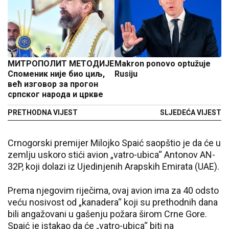
МИТРОПОЛИТ МЕТОДИЈЕ
Makron ponovo optužuje
Споменик није био циљ,
Rusiju
већ изговор за прогон
српског народа и цркве
PRETHODNA VIJEST
SLJEDEĆA VIJEST
Crnogorski premijer Milojko Spaić saopštio je da će u
zemlju uskoro stići avion „vatro-ubica“ Antonov AN-
32P, koji dolazi iz Ujedinjenih Arapskih Emirata (UAE).
Prema njegovim riječima, ovaj avion ima za 40 odsto
veću nosivost od „kanadera“ koji su prethodnih dana
bili angažovani u gašenju požara širom Crne Gore.
Spaić je istakao da će „vatro-ubica“ biti na