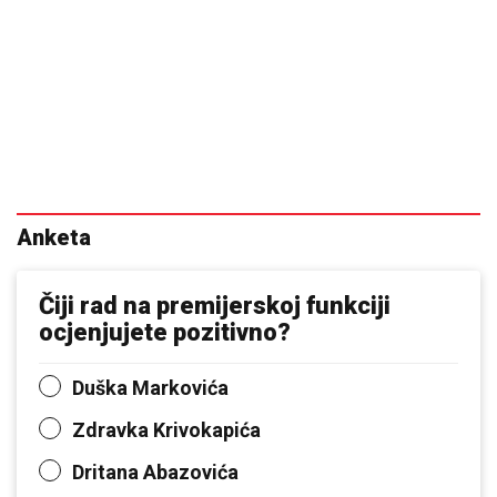
Anketa
Čiji rad na premijerskoj funkciji
ocjenjujete pozitivno?
Duška Markovića
Zdravka Krivokapića
Dritana Abazovića