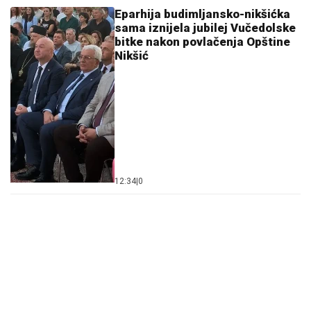
Eparhija budimljansko-nikšićka
sama iznijela jubilej Vučedolske
bitke nakon povlačenja Opštine
Nikšić
12:34
|
0