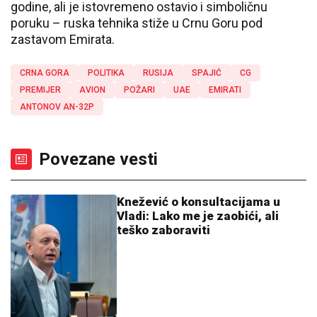
godine, ali je istovremeno ostavio i simboličnu
poruku – ruska tehnika stiže u Crnu Goru pod
zastavom Emirata.
CRNA GORA
POLITIKA
RUSIJA
SPAJIĆ
CG
PREMIJER
AVION
POŽARI
UAE
EMIRATI
ANTONOV AN-32P
Povezane vesti
Knežević o konsultacijama u
Vladi: Lako me je zaobići, ali
teško zaboraviti