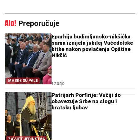
Preporučuje
Eparhija budimljansko-nikšićka
sama iznijela jubilej Vučedolske
bitke nakon povlačenja Opštine
Nikšić
MASKE SU PALE
12:34
|
0
Patrijarh Porfirije: Vučiji do
obavezuje Srbe na slogu i
bratsku ljubav
ZAVJET JEDINSTVA