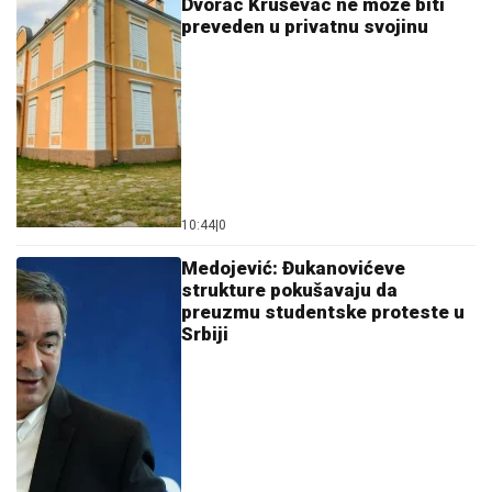
Dvorac Kruševac ne može biti
preveden u privatnu svojinu
10:44
|
0
Medojević: Đukanovićeve
strukture pokušavaju da
preuzmu studentske proteste u
Srbiji