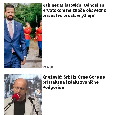
Kabinet Milatovića: Odnosi sa
Hrvatskom ne znače obavezno
prisustvo proslavi „Oluje”
09:40
|
0
Knežević: Srbi iz Crne Gore ne
pristaju na izdaju zvanične
Podgorice