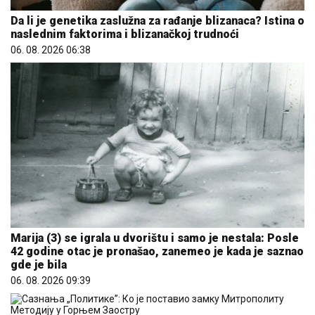
Da li je genetika zaslužna za rađanje blizanaca? Istina o
naslednim faktorima i blizanačkoj trudnoći
06. 08. 2026 06:38
Marija (3) se igrala u dvorištu i samo je nestala: Posle
42 godine otac je pronašao, zanemeo je kada je saznao
gde je bila
06. 08. 2026 09:39