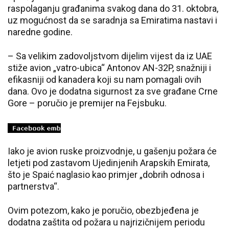
raspolaganju građanima svakog dana do 31. oktobra,
uz mogućnost da se saradnja sa Emiratima nastavi i
naredne godine.
– Sa velikim zadovoljstvom dijelim vijest da iz UAE
stiže avion „vatro-ubica“ Antonov AN-32P, snažniji i
efikasniji od kanadera koji su nam pomagali ovih
dana. Ovo je dodatna sigurnost za sve građane Crne
Gore – poručio je premijer na Fejsbuku.
Iako je avion ruske proizvodnje, u gašenju požara će
letjeti pod zastavom Ujedinjenih Arapskih Emirata,
što je Spaić naglasio kao primjer „dobrih odnosa i
partnerstva“.
Ovim potezom, kako je poručio, obezbjeđena je
dodatna zaštita od požara u najrizičnijem periodu