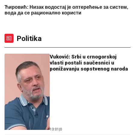
Ћировић: Низак водостај је оптерећење за систем,
вода да се рационално користи
Politika
Vuković: Srbi u crnogorskoj
vlasti postali saučesnici u
ponižavanju sopstvenog naroda
13:01
|
0