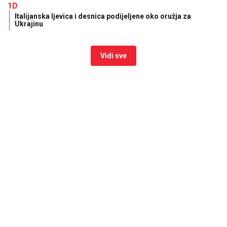
1D
Italijanska ljevica i desnica podijeljene oko oružja za
Ukrajinu
Vidi sve