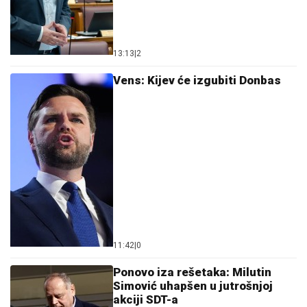
13:13
|
2
Vens: Kijev će izgubiti Donbas
11:42
|
0
Ponovo iza rešetaka: Milutin
Simović uhapšen u jutrošnjoj
akciji SDT-a