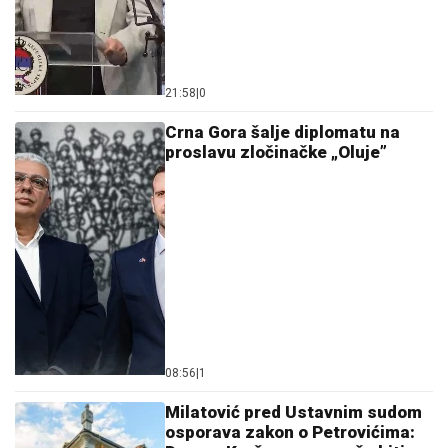
21:58
|
0
Crna Gora šalje diplomatu na
proslavu zločinačke „Oluje”
08:56
|
1
Milatović pred Ustavnim sudom
osporava zakon o Petrovićima: