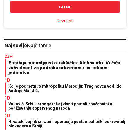
Glasaj
Rezultati
Najnovije
Najčitanije
23H
Eparhija budimljansko-nikšićka: Aleksandru Vučiću
zahvalnost za podršku crkvenom i narodnom
jedinstvu
1D
Ko je podmetnuo mitropolitu Metodiju: Trag novca vodi do
Andrije Mandića
1D
Vuković: Srbi u crnogorskoj vlasti postali saučesnici u
ponižavanju sopstvenog naroda
1D
Hrvatski vojnik iz ratnih operacija postao politički pokrovitelj
blokadera u Srbiji