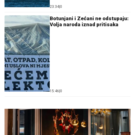
23:34
|
0
Botunjani i Zećani ne odstupaju:
Volja naroda iznad pritisaka
15:46
|
0