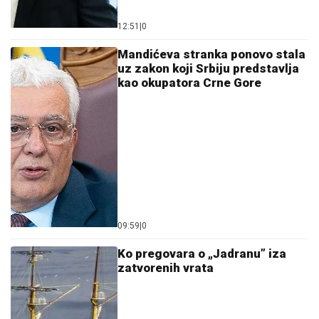
12:51
|
0
Mandićeva stranka ponovo stala
uz zakon koji Srbiju predstavlja
kao okupatora Crne Gore
09:59
|
0
Ko pregovara o „Jadranu” iza
zatvorenih vrata