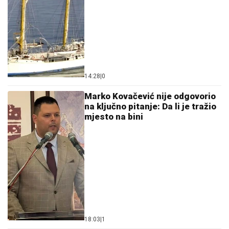
14:28
|
0
Marko Kovačević nije odgovorio
na ključno pitanje: Da li je tražio
mjesto na bini
18:03
|
1