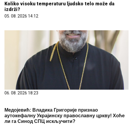
Koliko visoku temperaturu ljudsko telo može da
izdrži?
05. 08. 2026 14:12
06. 08. 2026 18:23
Медојевић: Владика Григорије признао
аутокефалну Украјинску православну цркву! Хоће
ли га Синод СПЦ искључити?