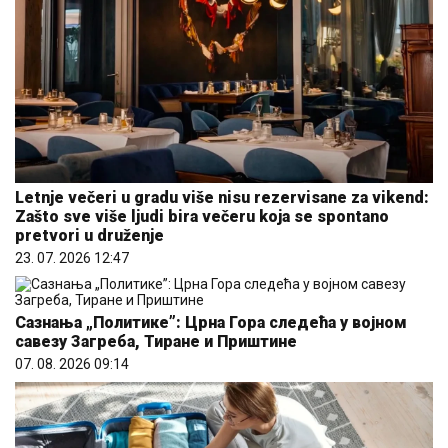
Letnje večeri u gradu više nisu rezervisane za vikend:
Zašto sve više ljudi bira večeru koja se spontano
pretvori u druženje
23. 07. 2026 12:47
Сазнања „Политике”: Црна Гора следећа у војном
савезу Загреба, Тиране и Приштине
07. 08. 2026 09:14