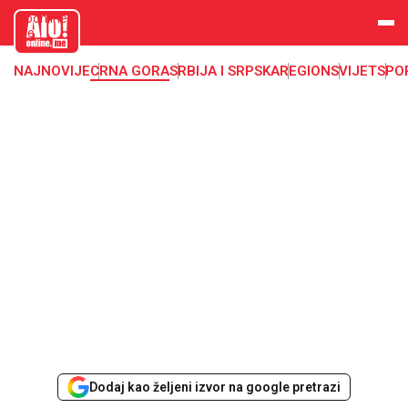
aloonline.
me
NAJNOVIJE
CRNA GORA
SRBIJA I SRPSKA
REGION
SVIJET
SPO
Dodaj kao željeni izvor na google pretrazi