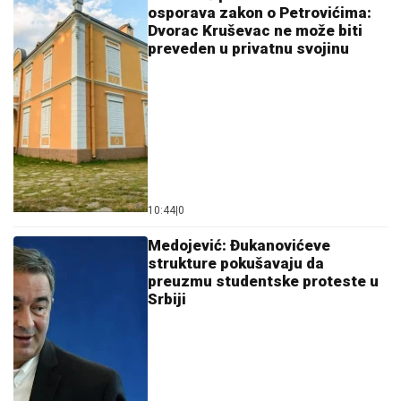
osporava zakon o Petrovićima:
Dvorac Kruševac ne može biti
preveden u privatnu svojinu
10:44
|
0
Medojević: Đukanovićeve
strukture pokušavaju da
preuzmu studentske proteste u
Srbiji