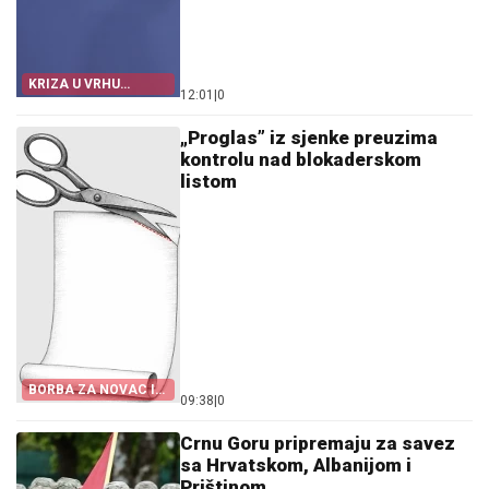
KRIZA U VRHU
12:01
|
0
NJEMAČKE
„Proglas” iz sjenke preuzima
kontrolu nad blokaderskom
listom
BORBA ZA NOVAC I
09:38
|
0
KANDIDATE
Crnu Goru pripremaju za savez
sa Hrvatskom, Albanijom i
Prištinom