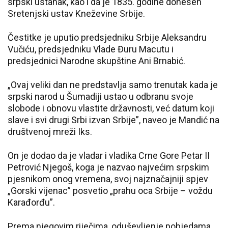
srpski ustanak, kao i da je 1835. godine donesen
Sretenjski ustav Kneževine Srbije.
Čestitke je uputio predsjedniku Srbije Aleksandru
Vučiću, predsjedniku Vlade Đuru Macutu i
predsjednici Narodne skupštine Ani Brnabić.
„Ovaj veliki dan ne predstavlja samo trenutak kada je
srpski narod u Šumadiji ustao u odbranu svoje
slobode i obnovu vlastite državnosti, već datum koji
slave i svi drugi Srbi izvan Srbije”, naveo je Mandić na
društvenoj mreži Iks.
On je dodao da je vladar i vladika Crne Gore Petar II
Petrović Njegoš, koga je nazvao najvećim srpskim
pjesnikom onog vremena, svoj najznačajniji spjev
„Gorski vijenac” posvetio „prahu oca Srbije – voždu
Karađorđu”.
Prema njegovim riječima, oduševljenje pobjedama