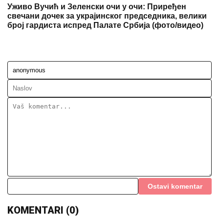
Уживо Вучић и Зеленски очи у очи: Приређен
свечани дочек за украјинског председника, велики
број гардиста испред Палате Србија (фото/видео)
Ostavi komentar
KOMENTARI (0)