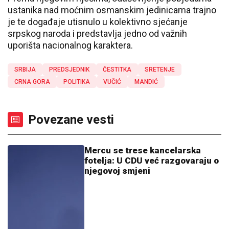
ustanika nad moćnim osmanskim jedinicama trajno
je te događaje utisnulo u kolektivno sjećanje
srpskog naroda i predstavlja jedno od važnih
uporišta nacionalnog karaktera.
SRBIJA
PREDSJEDNIK
ČESTITKA
SRETENJE
CRNA GORA
POLITIKA
VUČIĆ
MANDIĆ
Povezane vesti
Mercu se trese kancelarska
fotelja: U CDU već razgovaraju o
njegovoj smjeni