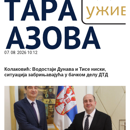
07. 08. 2026 10:12
Колаковић: Водостаји Дунава и Тисе ниски,
ситуација забрињавајућа у бачком делу ДТД