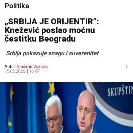
Politika
„SRBIJA JE ORIJENTIR“:
Knežević poslao moćnu
čestitku Beogradu
Srbija pokazuje snagu i suverenitet
Autor:
Vladimir Vuković
0
15.02.2026.
16:47