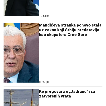
12:51
|
0
Mandićeva stranka ponovo stala
uz zakon koji Srbiju predstavlja
kao okupatora Crne Gore
09:59
|
0
Ko pregovara o „Jadranu” iza
zatvorenih vrata