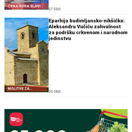
CRNA GORA SLAVI
07:55
|
0
„OLUJU“
Eparhija budimljansko-nikšićka:
Aleksandru Vučiću zahvalnost
za podršku crkvenom i narodnom
jedinstvu
MOLITVE ZA
20:58
|
0
ZDRAVLJE I USPJEH