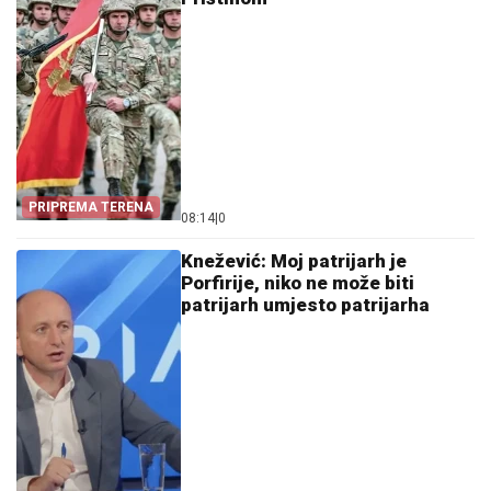
PRIPREMA TERENA
08:14
|
0
Knežević: Moj patrijarh je
Porfirije, niko ne može biti
patrijarh umjesto patrijarha