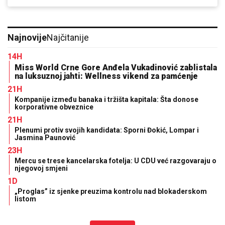
Najnovije
Najčitanije
14H
Miss World Crne Gore Anđela Vukadinović zablistala
na luksuznoj jahti: Wellness vikend za pamćenje
21H
Kompanije između banaka i tržišta kapitala: Šta donose
korporativne obveznice
21H
Plenumi protiv svojih kandidata: Sporni Đokić, Lompar i
Jasmina Paunović
23H
Mercu se trese kancelarska fotelja: U CDU već razgovaraju o
njegovoj smjeni
1D
„Proglas” iz sjenke preuzima kontrolu nad blokaderskom
listom