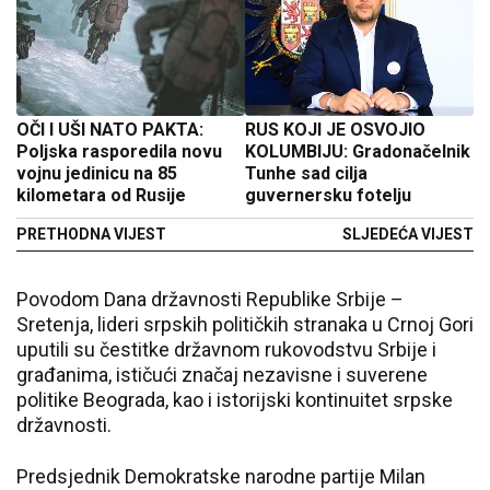
OČI I UŠI NATO PAKTA:
RUS KOJI JE OSVOJIO
Poljska rasporedila novu
KOLUMBIJU: Gradonačelnik
vojnu jedinicu na 85
Tunhe sad cilja
kilometara od Rusije
guvernersku fotelju
PRETHODNA VIJEST
SLJEDEĆA VIJEST
Povodom Dana državnosti Republike Srbije –
Sretenja, lideri srpskih političkih stranaka u Crnoj Gori
uputili su čestitke državnom rukovodstvu Srbije i
građanima, ističući značaj nezavisne i suverene
politike Beograda, kao i istorijski kontinuitet srpske
državnosti.
Predsjednik Demokratske narodne partije Milan