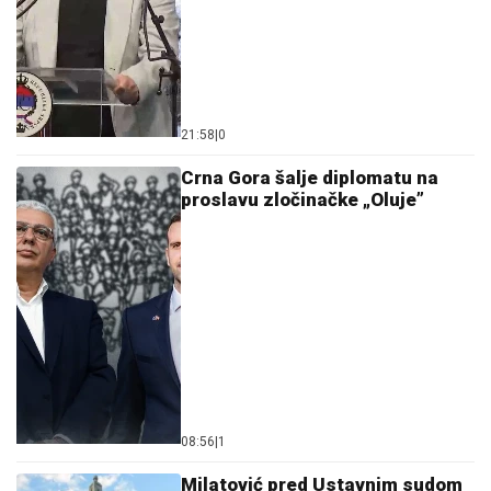
21:58
|
0
Crna Gora šalje diplomatu na
proslavu zločinačke „Oluje”
08:56
|
1
Milatović pred Ustavnim sudom