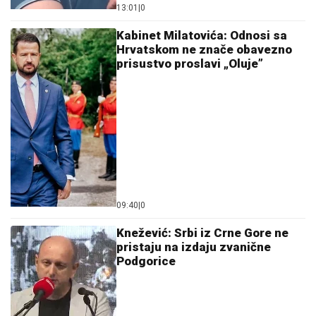
13:01
|
0
Kabinet Milatovića: Odnosi sa
Hrvatskom ne znače obavezno
prisustvo proslavi „Oluje”
09:40
|
0
Knežević: Srbi iz Crne Gore ne
pristaju na izdaju zvanične
Podgorice