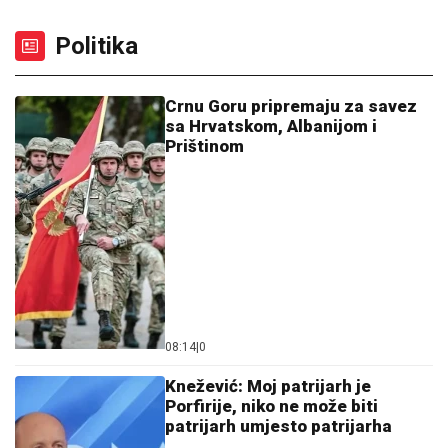
Politika
Crnu Goru pripremaju za savez
sa Hrvatskom, Albanijom i
Prištinom
08:14
|
0
Knežević: Moj patrijarh je
Porfirije, niko ne može biti
patrijarh umjesto patrijarha