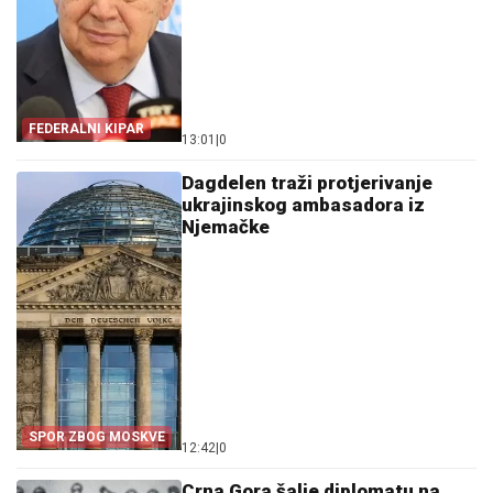
FEDERALNI KIPAR
13:01
|
0
Dagdelen traži protjerivanje
ukrajinskog ambasadora iz
Njemačke
SPOR ZBOG MOSKVE
12:42
|
0
Crna Gora šalje diplomatu na