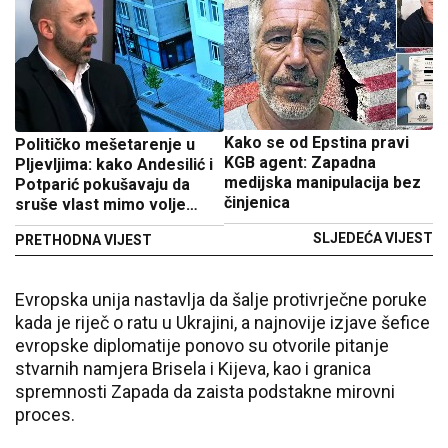
Kako se od Epstina pravi
Političko mešetarenje u
KGB agent: Zapadna
Pljevljima: kako Andesilić i
medijska manipulacija bez
Potparić pokušavaju da
činjenica
sruše vlast mimo volje
građana
SLJEDEĆA VIJEST
PRETHODNA VIJEST
Evropska unija nastavlja da šalje protivrječne poruke
kada je riječ o ratu u Ukrajini, a najnovije izjave šefice
evropske diplomatije ponovo su otvorile pitanje
stvarnih namjera Brisela i Kijeva, kao i granica
spremnosti Zapada da zaista podstakne mirovni
proces.