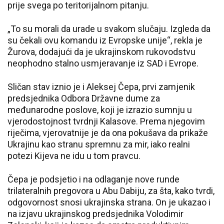
prije svega po teritorijalnom pitanju.
„To su morali da urade u svakom slučaju. Izgleda da
su čekali ovu komandu iz Evropske unije“, rekla je
Žurova, dodajući da je ukrajinskom rukovodstvu
neophodno stalno usmjeravanje iz SAD i Evrope.
Sličan stav iznio je i Aleksej Čepa, prvi zamjenik
predsjednika Odbora Državne dume za
međunarodne poslove, koji je izrazio sumnju u
vjerodostojnost tvrdnji Kalasove. Prema njegovim
riječima, vjerovatnije je da ona pokušava da prikaže
Ukrajinu kao stranu spremnu za mir, iako realni
potezi Kijeva ne idu u tom pravcu.
Čepa je podsjetio i na odlaganje nove runde
trilateralnih pregovora u Abu Dabiju, za šta, kako tvrdi,
odgovornost snosi ukrajinska strana. On je ukazao i
na izjavu ukrajinskog predsjednika Volodimir