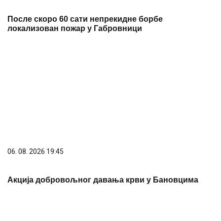
После скоро 60 сати непрекидне борбе
локализован пожар у Габровници
06. 08. 2026 19:45
Акција добровољног давања крви у Бановцима