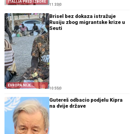
ITALIJA PRED IZBORE
11:33
|
0
Brisel bez dokaza istražuje
Rusiju zbog migrantske krize u
Seuti
EVROPA NIJE
10:55
|
0
POMOGLA ŠPANIJI
Gutereš odbacio podjelu Kipra
na dvije države