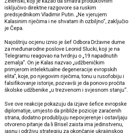
Zelenski, koji je kazao da smatra produktivnim
isključivo direktne razgovore sa ruskim
predsjednikom Vladimir Putin. „Ne vjerujem
Kalasinim riječima i ne shvatam ih ozbiljno“, zaključio
je Čepa.
Najoštriju ocjenu iznio je šef Odbora Državne dume
za međunarodne poslove Leonid Slucki, koji je na
Telegramu reagovao na tvrdnju o „19 napadnutih
zemalja“. On je Kalas nazvao „udžbeničkim
primjerom intelektualne degeneracije evropskih
elita“, koje, po njegovim riječima, tonu u rusofobiju i
falsifikovanje istorije, pozvavši je da ponovo pročita
školske udžbenike „u trezvenom i svjesnom stanju“.
Sve ove reakcije pokazuju da izjave šefice evropske
diplomatije, umjesto da približe pozicije zaraćenih
strana, dodatno produbljuju nepovjerenje i ostavljaju
otvoreno pitanje da li Brisel zaista ima jedinstvenu,
jasnu i održivu strategiju za okončanje ukrajinskog