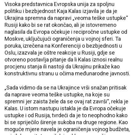
Visoka predstavnica Evropska unija za spoljnu
politiku i bezbjednost Kaja Kalas izjavila je da je
Ukrajina spremna da napravi „veoma teške ustupke“
Rusiji kako bi se rat okončao, ali je istovremeno
naglasila da Evropa očekuje i recipročne ustupke od
Moskve, uključujući ograničenja u vojnoj sferi. Ta
poruka, izrečena na Konferenciji o bezbjednosti u
Oslu, izazvala je oštre reakcije u Rusiji, gdje se
otvoreno postavlja pitanje da li Kalas iznosi realnu
procjenu stanja ili nastoji da Ukrajinu prikaže kao
konstruktivnu stranu u očima međunarodne javnosti.
„Sada vidimo da se na Ukrajince vrši snažan pritisak
da naprave veoma teške ustupke, na koje su
spremni jer zaista žele da se ovaj rat završi“, rekla je
Kalas. U istom nastupu istakla je da Evropa očekuje
ustupke i od Rusija, tvrdeći da je to neophodno kako
bi se spriječilo širenje sukoba na druge regione. Kao
moguće mjere navela je ograničenja vojnog budžeta,