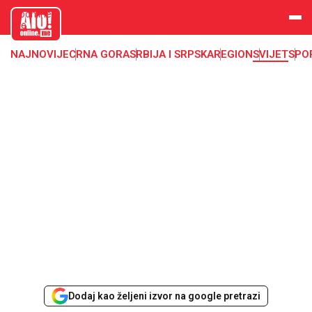
aloonline.
me
NAJNOVIJE
CRNA GORA
SRBIJA I SRPSKA
REGION
SVIJET
SPO
Dodaj kao željeni izvor na google pretrazi