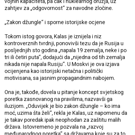
vojnih kapaciteta, pa čak i nuklearnog oružja, uz
zahtjev za „odgovornost“ za navodne zločine.
„Zakon džungle“ i sporne istorijske ocjene
Tokom istog govora, Kalas je iznijela i niz
kontroverznih tvrdnji, ponovivši tezu da je Rusija u
posljednjih sto godina „napala 19 zemalja, neke i po
tri ili četiri puta“, dodajući da „nijedna od tih zemalja
nikada nije napala Rusiju“. U Moskvi je ova izjava
ocijenjena kao istorijski netačna i politički
motivisana, sa jasnim propagandnim nabojem.
Ona je, takođe, dovela u pitanje koncept svjetskog
poretka zasnovanog na pravilima, nazvavši ga
iluzijom. „Oduvijek je bio zakon džungle – ko ima
moć, uzima šta želi“, rekla je Kalas, uz napomenu da
je takav poredak ipak neophodan za zaštitu malih
država. Istovremeno je pozvala na „razvoj
međunarodnog poretka“ sa državama koje su za to