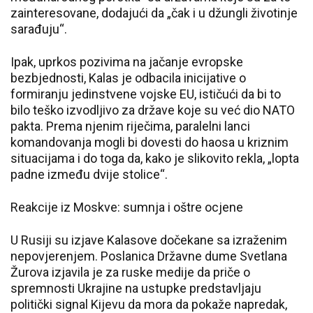
zainteresovane, dodajući da „čak i u džungli životinje
sarađuju“.
Ipak, uprkos pozivima na jačanje evropske
bezbjednosti, Kalas je odbacila inicijative o
formiranju jedinstvene vojske EU, ističući da bi to
bilo teško izvodljivo za države koje su već dio NATO
pakta. Prema njenim riječima, paralelni lanci
komandovanja mogli bi dovesti do haosa u kriznim
situacijama i do toga da, kako je slikovito rekla, „lopta
padne između dvije stolice“.
Reakcije iz Moskve: sumnja i oštre ocjene
U Rusiji su izjave Kalasove dočekane sa izraženim
nepovjerenjem. Poslanica Državne dume Svetlana
Žurova izjavila je za ruske medije da priče o
spremnosti Ukrajine na ustupke predstavljaju
politički signal Kijevu da mora da pokaže napredak,