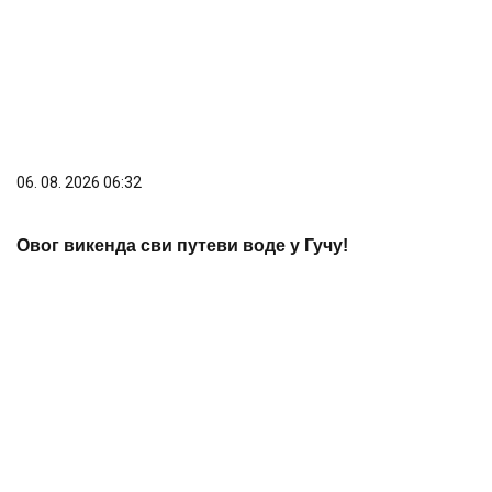
06. 08. 2026 06:32
Овог викенда сви путеви воде у Гучу!