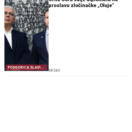
proslavu zločinačke „Oluje”
PODGORICA SLAVI
08:56
|
1
SA ZAGREBOM