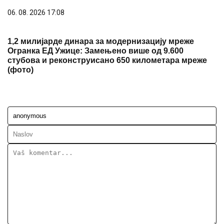
06. 08. 2026 17:08
1,2 милијарде динара за модернизацију мреже
Огранка ЕД Ужице: Замењено више од 9.600
стубова и реконструисано 650 километара мреже
(фото)