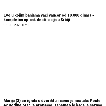
Evo u kojim banjama važi vaučer od 10.000 dinara -
kompletan spisak destinacija u Srbiji
06. 08. 2026 07:08
Marija (3) se igrala u dvorištu i samo je nestala: Posle
42 godine otac je pronašao, zanemeo je kada je saznao