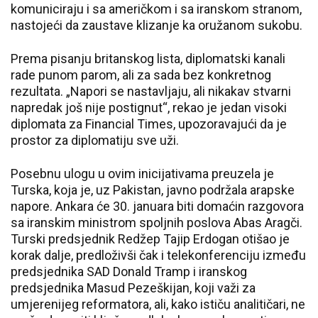
komuniciraju i sa američkom i sa iranskom stranom,
nastojeći da zaustave klizanje ka oružanom sukobu.
Prema pisanju britanskog lista, diplomatski kanali
rade punom parom, ali za sada bez konkretnog
rezultata. „Napori se nastavljaju, ali nikakav stvarni
napredak još nije postignut“, rekao je jedan visoki
diplomata za Financial Times, upozoravajući da je
prostor za diplomatiju sve uži.
Posebnu ulogu u ovim inicijativama preuzela je
Turska, koja je, uz Pakistan, javno podržala arapske
napore. Ankara će 30. januara biti domaćin razgovora
sa iranskim ministrom spoljnih poslova Abas Aragči.
Turski predsjednik Redžep Tajip Erdogan otišao je
korak dalje, predloživši čak i telekonferenciju između
predsjednika SAD Donald Tramp i iranskog
predsjednika Masud Pezeškijan, koji važi za
umjerenijeg reformatora, ali, kako ističu analitičari, ne