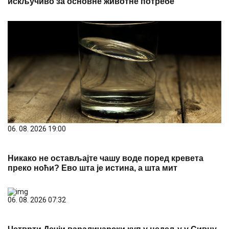
искључиво за основне животне потребе
06. 08. 2026 19:00
Никако не остављајте чашу воде поред кревета
преко ноћи? Ево шта је истина, а шта мит
06. 08. 2026 07:32