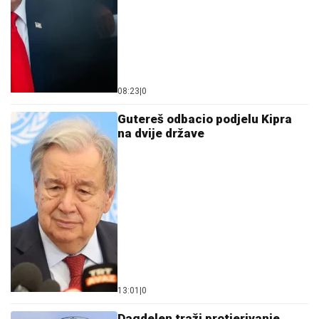
08:23
|
0
Gutereš odbacio podjelu Kipra
na dvije države
13:01
|
0
Dagdelen traži protjerivanje