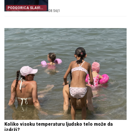
PODGORICA SLAVI
08:56
|
1
SA ZAGREBOM
Koliko visoku temperaturu ljudsko telo može da
izdrži?