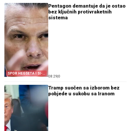
Pentagon demantuje da je ostao
bez ključnih protivraketnih
sistema
SPOR HEGSETA I SI-
08:29
|
0
EN-ENA
Tramp suočen sa izborom bez
pobjede u sukobu sa Iranom