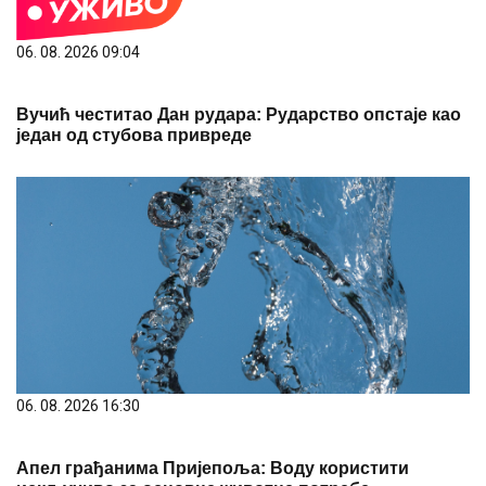
06. 08. 2026 09:04
Вучић честитао Дан рудара: Рударство опстаје као
један од стубова привреде
06. 08. 2026 16:30
Апел грађанима Пријепоља: Воду користити