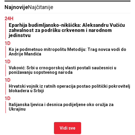
Najnovije
Najčitanije
24H
Eparhija budimljansko-nikšićka: Aleksandru Vučiću
zahvalnost za podršku crkvenom i narodnom
jedinstvu
1D
Ko je podmetnuo mitropolitu Metodiju: Trag novca vodi do
Andrije Mandića
1D
Vuković: Srbi u crnogorskoj vlasti postali saučesnici u
ponižavanju sopstvenog naroda
1D
Hrvatski vojnik iz ratnih operacija postao politički pokrovitelj
blokadera u Srbiji
1D
Italijanska ljevica i desnica podijeljene oko oružja za
Ukrajinu
Vidi sve