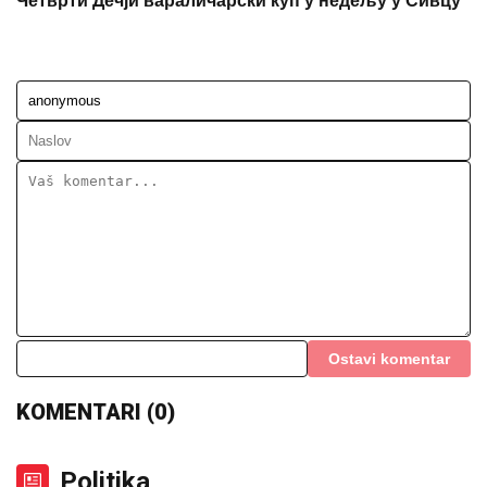
Четврти Дечји вараличарски куп у недељу у Сивцу
Ostavi komentar
KOMENTARI (0)
Politika