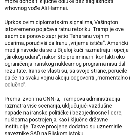
može donositi ključne odluke bez saglasnosti
vrhovnog vođe Ali Hamnei.
Uprkos ovim diplomatskim signalima, Vašington
istovremeno pojačava ratnu retoriku. Tramp je ove
sedmice ponovo zaprijetio Teheranu vojnim
udarima, poručivši da Iranu „vrijeme ističe“. Američki
mediji navode da se u Bijeloj kući razmatraju i opcije
„širokog udara“, nakon što preliminarni kontakti oko
ograničenja iranskog nuklearnog programa nisu dali
rezultate. Iranske vlasti su, sa svoje strane, poručile
da će na svaku vojnu akciju odgovoriti „momentalno i
odlučno“.
Prema izvorima CNN-a, Trampova administracija
razmatra više scenarija, uključujući vazdušne
napade na iranske političke i bezbjednosne lidere,
nuklearna postrojenja, kao i ključne državne
institucije. Takve procjene dodatno su uznemirile
saveznike SAD na Bliskom istoku.