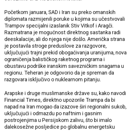
Početkom januara, SAD i Iran su preko omanskih
diplomata razmijenili poruke u kojima su učestvovali
Trampov specijalni izaslanik Stiv Vitkof i Aragči.
Razmatrana je mogućnost direktnog sastanka radi
deeskalacije, ali do njega nije došlo. Američka strana
je postavila stroge preduslove za razgovore,
uključujući trajni prekid obogaćivanja uranijuma, nova
ograničenja balističkog raketnog programa i
obustavu podrške iranskim savezničkim snagama u
regionu. Teheran je odgovorio da je spreman da
razgovara isključivo o nuklearnom pitanju.
Arapske i druge muslimanske države su, kako navodi
Financial Times, direktno upozorile Trampa da bi
napad na Iran mogao da izazove širi regionalni sukob,
uključujući i odmazdu po naftnim i gasnim
postrojenjima u Persijskom zalivu, što bi imalo
dalekosežne posljedice po globalnu energetsku