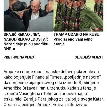
SPAJIĆ REKAO „NE“,
TRAMP UDARIO NA KUBU:
NAROD REKAO „DOSTA“:
Proglašeno vanredno
Narod daje punu podršku
stanje
DNP-u
PRETHODNA VIJEST
SLJEDEĆA VIJEST
Arapske i druge muslimanske države pokrenule su,
kako ocjenjuje Financial Times, „posljednje napore“
da spriječe izbijanje novog rata između Sjedinjene
Američke Države i Iran, u trenutku kada su tenzije
između Vašingtona i Teherana ponovo naglo
eskalirale. Zemlje Persijskog zaliva, prije svega Katar,
Oman i Ujedinjeni Arapski Emirati, intenzivno