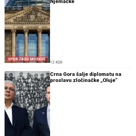
Njemačke
SPOR ZBOG MOSKVE
12:42
|
0
Crna Gora šalje diplomatu na
proslavu zločinačke „Oluje”