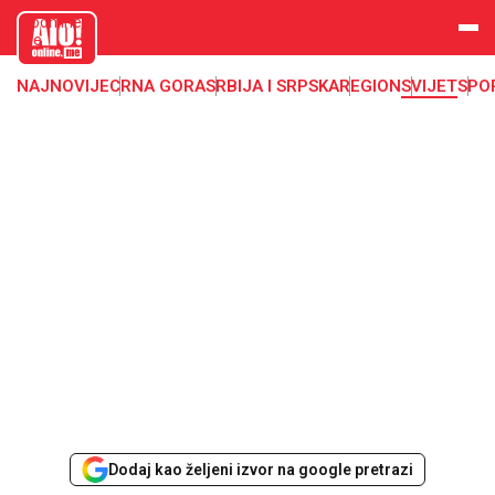
aloonline.
me
NAJNOVIJE
CRNA GORA
SRBIJA I SRPSKA
REGION
SVIJET
SPO
Dodaj kao željeni izvor na google pretrazi