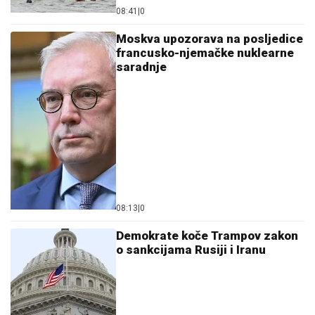
08:41
|
0
Moskva upozorava na posljedice
francusko-njemačke nuklearne
saradnje
08:13
|
0
Demokrate koče Trampov zakon
o sankcijama Rusiji i Iranu