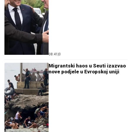
08:41
|
0
Migrantski haos u Seuti izazvao
nove podjele u Evropskoj uniji