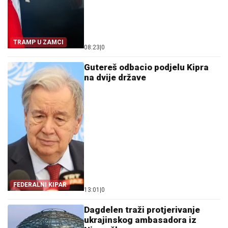
TRAMP U ZAMCI
08:23
|
0
Gutereš odbacio podjelu Kipra
na dvije države
FEDERALNI KIPAR
13:01
|
0
Dagdelen traži protjerivanje
ukrajinskog ambasadora iz