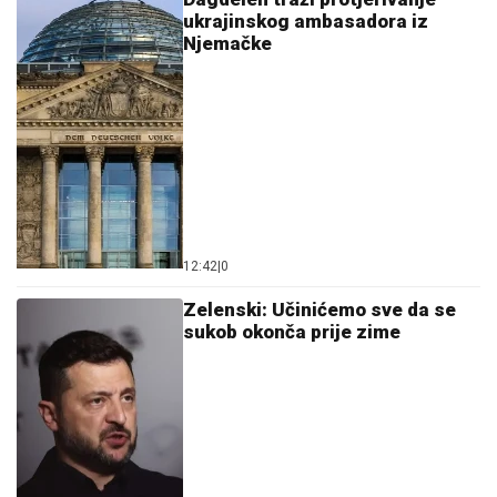
ukrajinskog ambasadora iz
Njemačke
12:42
|
0
Zelenski: Učinićemo sve da se
sukob okonča prije zime