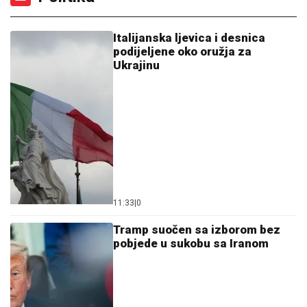
Italijanska ljevica i desnica
podijeljene oko oružja za
Ukrajinu
11:33
|
0
Tramp suočen sa izborom bez
pobjede u sukobu sa Iranom