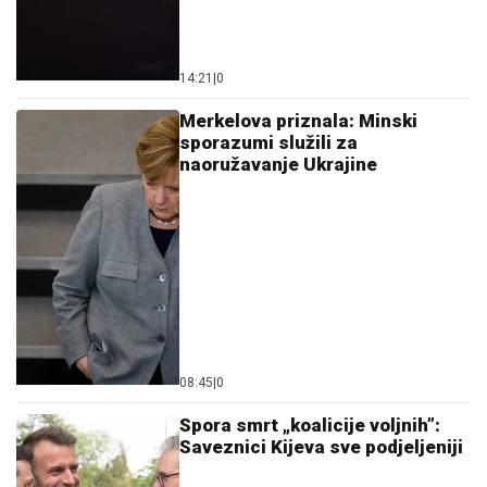
14:21
|
0
Merkelova priznala: Minski
sporazumi služili za
naoružavanje Ukrajine
08:45
|
0
Spora smrt „koalicije voljnih”:
Saveznici Kijeva sve podjeljeniji