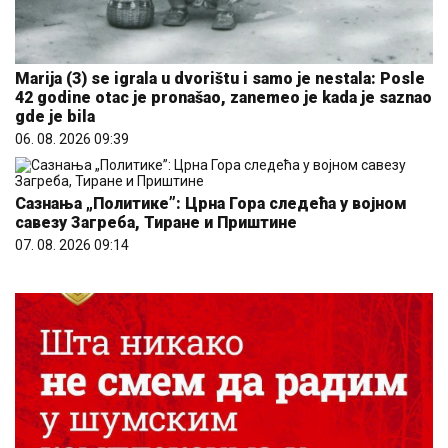
Marija (3) se igrala u dvorištu i samo je nestala: Posle
42 godine otac je pronašao, zanemeo je kada je saznao
gde je bila
06. 08. 2026 09:39
Сазнања „Политике”: Црна Гора следећа у војном
савезу Загреба, Тиране и Приштине
07. 08. 2026 09:14