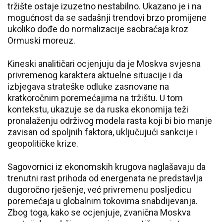
tržište ostaje izuzetno nestabilno. Ukazano je i na
mogućnost da se sadašnji trendovi brzo promijene
ukoliko dođe do normalizacije saobraćaja kroz
Ormuski moreuz.
Kineski analitičari ocjenjuju da je Moskva svjesna
privremenog karaktera aktuelne situacije i da
izbjegava strateške odluke zasnovane na
kratkoročnim poremećajima na tržištu. U tom
kontekstu, ukazuje se da ruska ekonomija teži
pronalaženju održivog modela rasta koji bi bio manje
zavisan od spoljnih faktora, uključujući sankcije i
geopolitičke krize.
Sagovornici iz ekonomskih krugova naglašavaju da
trenutni rast prihoda od energenata ne predstavlja
dugoročno rješenje, već privremenu posljedicu
poremećaja u globalnim tokovima snabdijevanja.
Zbog toga, kako se ocjenjuje, zvanična Moskva