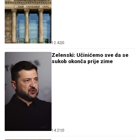
12:42
|
0
Zelenski: Učinićemo sve da se
sukob okonča prije zime
14:21
|
0