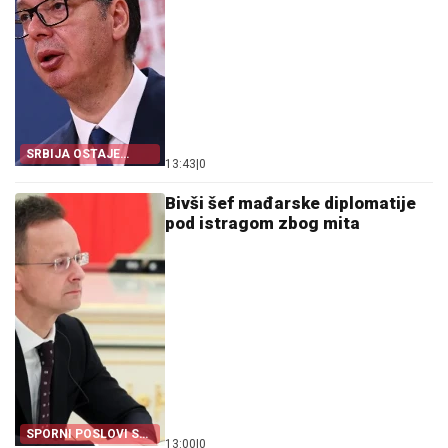
SRBIJA OSTAJE
13:43
|
0
DOSLJEDNA POVELJI
UN
Bivši šef mađarske diplomatije
pod istragom zbog mita
SPORNI POSLOVI SA
13:00
|
0