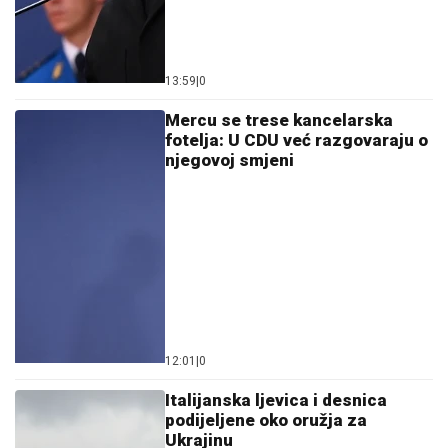
13:59
|
0
Mercu se trese kancelarska
fotelja: U CDU već razgovaraju o
njegovoj smjeni
12:01
|
0
Italijanska ljevica i desnica
podijeljene oko oružja za
Ukrajinu