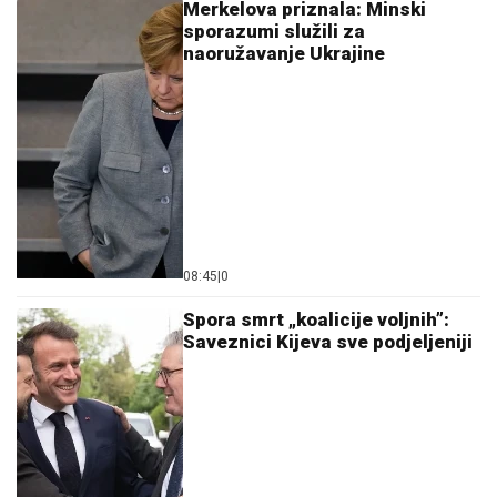
Merkelova priznala: Minski
sporazumi služili za
naoružavanje Ukrajine
08:45
|
0
Spora smrt „koalicije voljnih”:
Saveznici Kijeva sve podjeljeniji