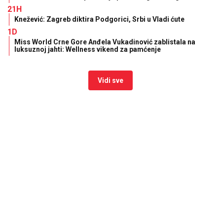
21H
Knežević: Zagreb diktira Podgorici, Srbi u Vladi ćute
1D
Miss World Crne Gore Anđela Vukadinović zablistala na
luksuznoj jahti: Wellness vikend za pamćenje
Vidi sve