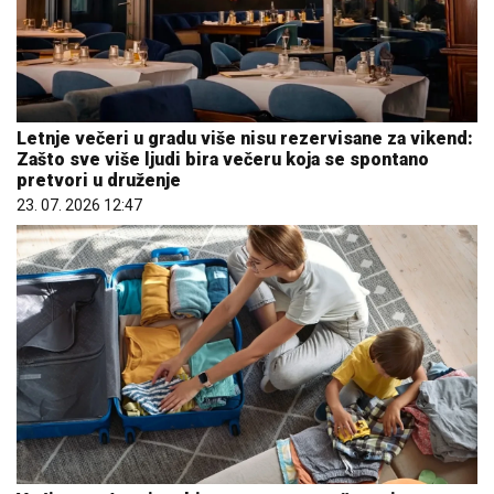
Letnje večeri u gradu više nisu rezervisane za vikend:
Zašto sve više ljudi bira večeru koja se spontano
pretvori u druženje
23. 07. 2026 12:47