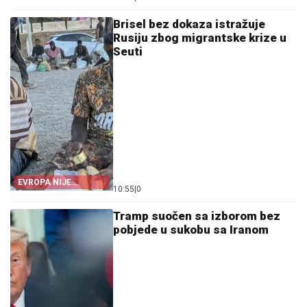
BID-OM
Brisel bez dokaza istražuje
Rusiju zbog migrantske krize u
Seuti
EVROPA NIJE
10:55
|
0
POMOGLA ŠPANIJI
Tramp suočen sa izborom bez
pobjede u sukobu sa Iranom