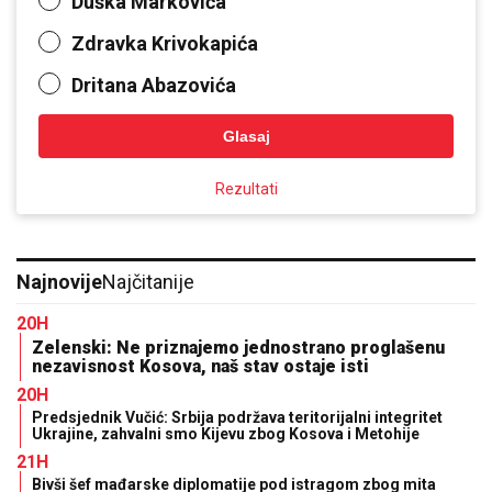
Duška Markovića
Zdravka Krivokapića
Dritana Abazovića
Glasaj
Rezultati
Najnovije
Najčitanije
20H
Zelenski: Ne priznajemo jednostrano proglašenu
nezavisnost Kosova, naš stav ostaje isti
20H
Predsjednik Vučić: Srbija podržava teritorijalni integritet
Ukrajine, zahvalni smo Kijevu zbog Kosova i Metohije
21H
Bivši šef mađarske diplomatije pod istragom zbog mita