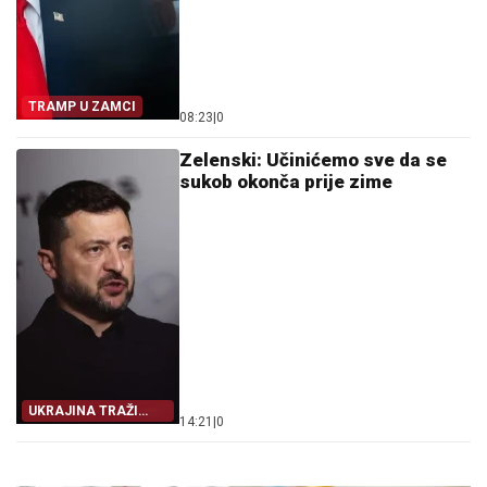
TRAMP U ZAMCI
08:23
|
0
Zelenski: Učinićemo sve da se
sukob okonča prije zime
UKRAJINA TRAŽI
14:21
|
0
IZLAZ