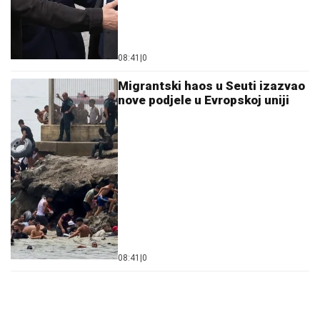
08:41
|
0
Migrantski haos u Seuti izazvao
nove podjele u Evropskoj uniji
08:41
|
0