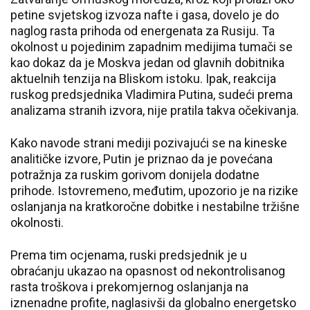
petine svjetskog izvoza nafte i gasa, dovelo je do
naglog rasta prihoda od energenata za Rusiju. Ta
okolnost u pojedinim zapadnim medijima tumači se
kao dokaz da je Moskva jedan od glavnih dobitnika
aktuelnih tenzija na Bliskom istoku. Ipak, reakcija
ruskog predsjednika Vladimira Putina, sudeći prema
analizama stranih izvora, nije pratila takva očekivanja.
Kako navode strani mediji pozivajući se na kineske
analitičke izvore, Putin je priznao da je povećana
potražnja za ruskim gorivom donijela dodatne
prihode. Istovremeno, međutim, upozorio je na rizike
oslanjanja na kratkoročne dobitke i nestabilne tržišne
okolnosti.
Prema tim ocjenama, ruski predsjednik je u
obraćanju ukazao na opasnost od nekontrolisanog
rasta troškova i prekomjernog oslanjanja na
iznenadne profite, naglasivši da globalno energetsko