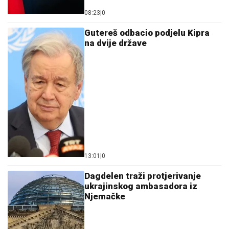
08:23
|
0
Gutereš odbacio podjelu Kipra
na dvije države
13:01
|
0
Dagdelen traži protjerivanje
ukrajinskog ambasadora iz
Njemačke