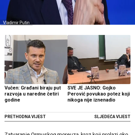
Vladimir Putin
Vučen: Građani biraju put
SVE JE JASNO: Gojko
razvoja u naredne četiri
Perović povukao potez koji
godine
nikoga nije iznenadio
PRETHODNA VIJEST
SLJEDEĆA VIJEST
Zatvaranje Ormuskog moreuza, kroz koji prolazi oko