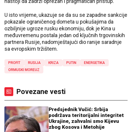
nastoji da zadrži oprezan i pragmatičan pristup.
U isto vrijeme, ukazuje se da su se zapadne sankcije
pokazale ograničenog dometa u pokušajima da
ozbiljnije ugroze rusku ekonomiju, dok je Kina u
međuvremenu postala jedan od ključnih trgovinskih
partnera Rusije, nadomještajući dio ranije saradnje
sa evropskim tržištem.
PROFIT
RUSIJA
KRIZA
PUTIN
ENERGETIKA
ORMUSKI MOREUZ
Povezane vesti
Predsjednik Vučić: Srbija
podržava teritorijalni integritet
Ukrajine, zahvalni smo Kijevu
zbog Kosova i Metohije