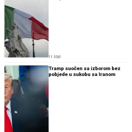
11:33
|
0
Tramp suočen sa izborom bez
pobjede u sukobu sa Iranom