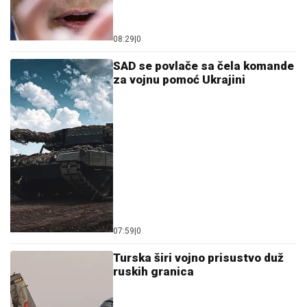
08:29
|
0
SAD se povlače sa čela komande
za vojnu pomoć Ukrajini
07:59
|
0
Turska širi vojno prisustvo duž
ruskih granica