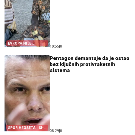
EVROPA NIJE
10:55
|
0
POMOGLA ŠPANIJI
Pentagon demantuje da je ostao
bez ključnih protivraketnih
sistema
SPOR HEGSETA I SI-
08:29
|
0
EN-ENA