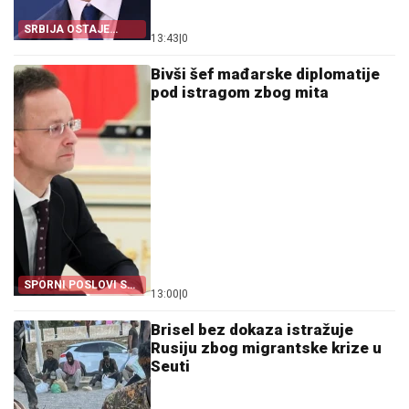
SRBIJA OSTAJE
13:43
|
0
DOSLJEDNA POVELJI
UN
Bivši šef mađarske diplomatije
pod istragom zbog mita
SPORNI POSLOVI SA
13:00
|
0
BID-OM
Brisel bez dokaza istražuje
Rusiju zbog migrantske krize u
Seuti