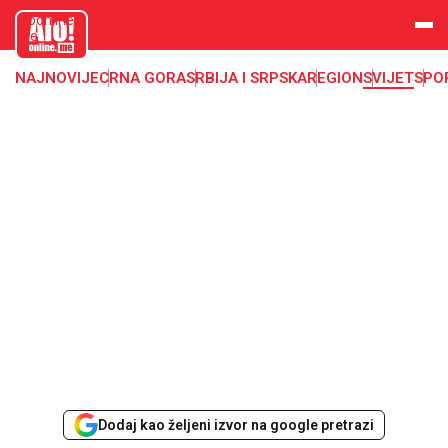
aloonline.
me
NAJNOVIJE
CRNA GORA
SRBIJA I SRPSKA
REGION
SVIJET
SPO
Dodaj kao željeni izvor na google pretrazi