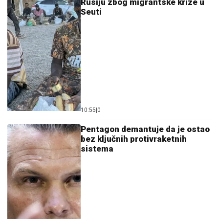
Rusiju zbog migrantske krize u
Seuti
10:55
|
0
Pentagon demantuje da je ostao
bez ključnih protivraketnih
sistema