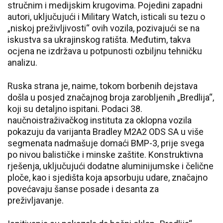
stručnim i medijskim krugovima. Pojedini zapadni
autori, uključujući i Military Watch, isticali su tezu o
„niskoj preživljivosti“ ovih vozila, pozivajući se na
iskustva sa ukrajinskog ratišta. Međutim, takva
ocjena ne izdržava u potpunosti ozbiljnu tehničku
analizu.
Ruska strana je, naime, tokom borbenih dejstava
došla u posjed značajnog broja zarobljenih „Bredlija“,
koji su detaljno ispitani. Podaci 38.
naučnoistraživačkog instituta za oklopna vozila
pokazuju da varijanta Bradley M2A2 ODS SA u više
segmenata nadmašuje domaći BMP-3, prije svega
po nivou balističke i minske zaštite. Konstruktivna
rješenja, uključujući dodatne aluminijumske i čelične
ploče, kao i sjedišta koja apsorbuju udare, značajno
povećavaju šanse posade i desanta za
preživljavanje.