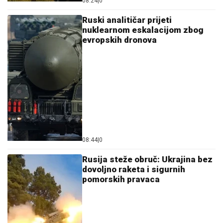
08:24
|
0
Ruski analitičar prijeti
nuklearnom eskalacijom zbog
evropskih dronova
08:44
|
0
Rusija steže obruč: Ukrajina bez
dovoljno raketa i sigurnih
pomorskih pravaca