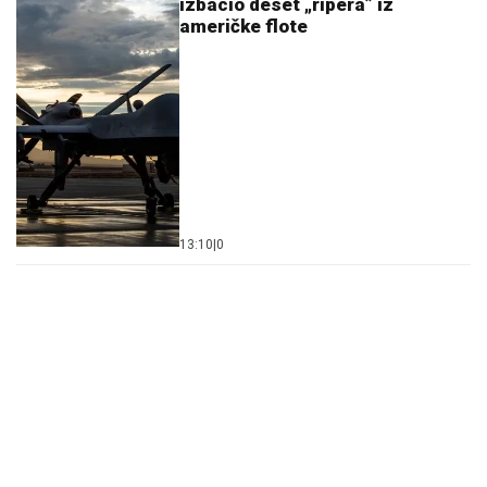
izbacio deset „ripera” iz
američke flote
13:10
|
0