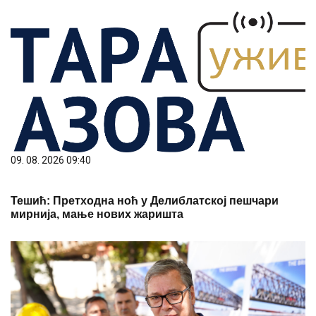
09. 08. 2026 09:40
Тешић: Претходна ноћ у Делиблатској пешчари
мирнија, мање нових жаришта