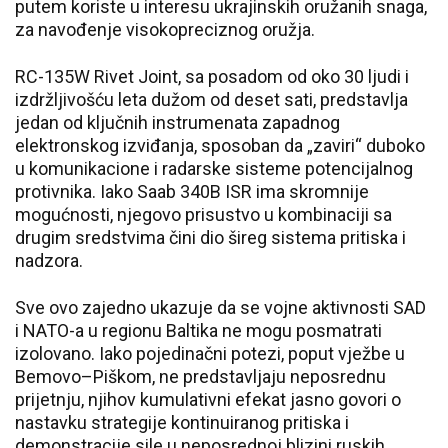
putem koriste u interesu ukrajinskih oružanih snaga,
za navođenje visokopreciznog oružja.
RC-135W Rivet Joint, sa posadom od oko 30 ljudi i
izdržljivošću leta dužom od deset sati, predstavlja
jedan od ključnih instrumenata zapadnog
elektronskog izviđanja, sposoban da „zaviri“ duboko
u komunikacione i radarske sisteme potencijalnog
protivnika. Iako Saab 340B ISR ima skromnije
mogućnosti, njegovo prisustvo u kombinaciji sa
drugim sredstvima čini dio šireg sistema pritiska i
nadzora.
Sve ovo zajedno ukazuje da se vojne aktivnosti SAD
i NATO-a u regionu Baltika ne mogu posmatrati
izolovano. Iako pojedinačni potezi, poput vježbe u
Bemovo–Piškom, ne predstavljaju neposrednu
prijetnju, njihov kumulativni efekat jasno govori o
nastavku strategije kontinuiranog pritiska i
demonstracije sile u neposrednoj blizini ruskih