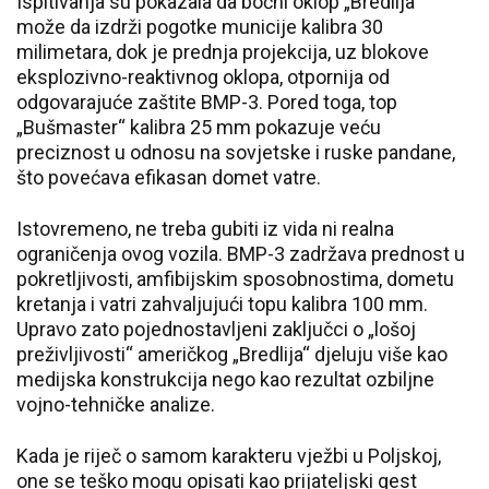
Ispitivanja su pokazala da bočni oklop „Bredlija“
može da izdrži pogotke municije kalibra 30
milimetara, dok je prednja projekcija, uz blokove
eksplozivno-reaktivnog oklopa, otpornija od
odgovarajuće zaštite BMP-3. Pored toga, top
„Bušmaster“ kalibra 25 mm pokazuje veću
preciznost u odnosu na sovjetske i ruske pandane,
što povećava efikasan domet vatre.
Istovremeno, ne treba gubiti iz vida ni realna
ograničenja ovog vozila. BMP-3 zadržava prednost u
pokretljivosti, amfibijskim sposobnostima, dometu
kretanja i vatri zahvaljujući topu kalibra 100 mm.
Upravo zato pojednostavljeni zaključci o „lošoj
preživljivosti“ američkog „Bredlija“ djeluju više kao
medijska konstrukcija nego kao rezultat ozbiljne
vojno-tehničke analize.
Kada je riječ o samom karakteru vježbi u Poljskoj,
one se teško mogu opisati kao prijateljski gest