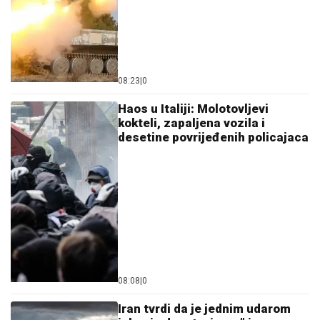
08:23
|
0
Haos u Italiji: Molotovljevi
kokteli, zapaljena vozila i
desetine povrijeđenih policajaca
08:08
|
0
Iran tvrdi da je jednim udarom