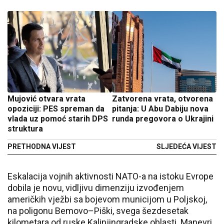
Mujović otvara vrata
Zatvorena vrata, otvorena
opoziciji: PES spreman da
pitanja: U Abu Dabiju nova
vlada uz pomoć starih DPS
runda pregovora o Ukrajini
struktura
PRETHODNA VIJEST
SLJEDEĆA VIJEST
Eskalacija vojnih aktivnosti NATO-a na istoku Evrope
dobila je novu, vidljivu dimenziju izvođenjem
američkih vježbi sa bojevom municijom u Poljskoj,
na poligonu Bemovo–Piški, svega šezdesetak
kilometara od ruske Kalinjingradske oblasti. Manevri