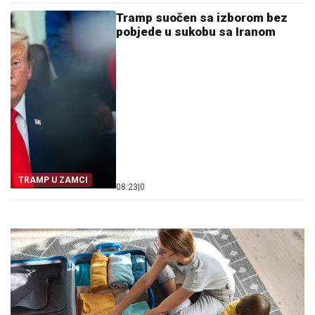
Tramp suočen sa izborom bez
pobjede u sukobu sa Iranom
TRAMP U ZAMCI
08:23
|
0