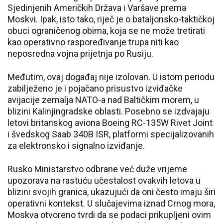
Sjedinjenih Američkih Država i Varšave prema
Moskvi. Ipak, isto tako, riječ je o bataljonsko-taktičkoj
obuci ograničenog obima, koja se ne može tretirati
kao operativno raspoređivanje trupa niti kao
neposredna vojna prijetnja po Rusiju.
Međutim, ovaj događaj nije izolovan. U istom periodu
zabilježeno je i pojačano prisustvo izviđačke
avijacije zemalja NATO-a nad Baltičkim morem, u
blizini Kalinjingradske oblasti. Posebno se izdvajaju
letovi britanskog aviona Boeing RC-135W Rivet Joint
i švedskog Saab 340B ISR, platformi specijalizovanih
za elektronsko i signalno izviđanje.
Rusko Ministarstvo odbrane već duže vrijeme
upozorava na rastuću učestalost ovakvih letova u
blizini svojih granica, ukazujući da oni često imaju širi
operativni kontekst. U slučajevima iznad Crnog mora,
Moskva otvoreno tvrdi da se podaci prikupljeni ovim