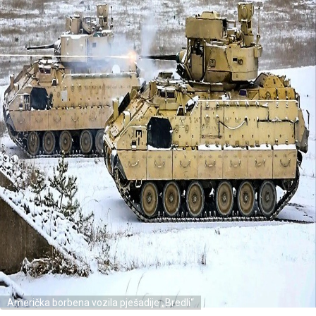
Američka borbena vozila pješadije „Bredli“