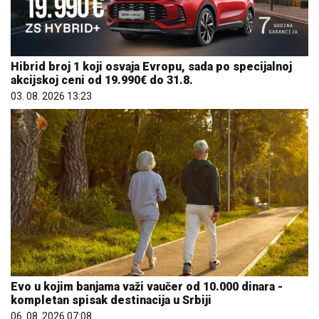
Hibrid broj 1 koji osvaja Evropu, sada po specijalnoj
akcijskoj ceni od 19.990€ do 31.8.
03. 08. 2026 13:23
Evo u kojim banjama važi vaučer od 10.000 dinara -
kompletan spisak destinacija u Srbiji
06. 08. 2026 07:08