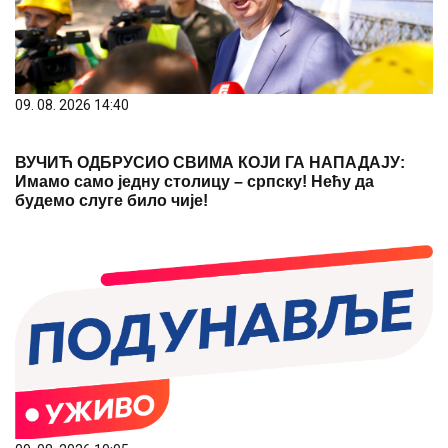
09. 08. 2026 14:40
ВУЧИЋ ОДБРУСИО СВИМА КОЈИ ГА НАПАДАЈУ:
Имамо само једну столицу – српску! Нећу да
будемо слуге било чије!