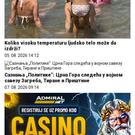
Koliko visoku temperaturu ljudsko telo može da
izdrži?
05. 08. 2026 14:12
Сазнања „Политике”: Црна Гора следећа у војном
савезу Загреба, Тиране и Приштине
07. 08. 2026 09:14