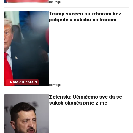
08:29
|
0
EN-ENA
Tramp suočen sa izborom bez
pobjede u sukobu sa Iranom
TRAMP U ZAMCI
08:23
|
0
Zelenski: Učinićemo sve da se
sukob okonča prije zime