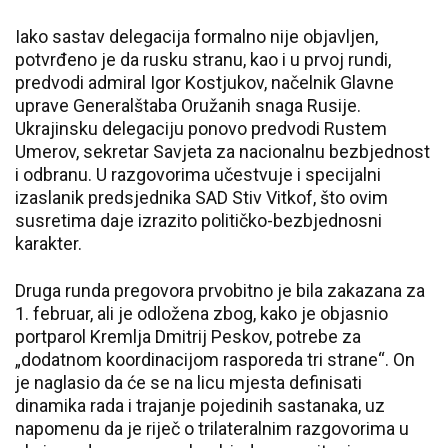
Iako sastav delegacija formalno nije objavljen,
potvrđeno je da rusku stranu, kao i u prvoj rundi,
predvodi admiral Igor Kostjukov, načelnik Glavne
uprave Generalštaba Oružanih snaga Rusije.
Ukrajinsku delegaciju ponovo predvodi Rustem
Umerov, sekretar Savjeta za nacionalnu bezbjednost
i odbranu. U razgovorima učestvuje i specijalni
izaslanik predsjednika SAD Stiv Vitkof, što ovim
susretima daje izrazito političko-bezbjednosni
karakter.
Druga runda pregovora prvobitno je bila zakazana za
1. februar, ali je odložena zbog, kako je objasnio
portparol Kremlja Dmitrij Peskov, potrebe za
„dodatnom koordinacijom rasporeda tri strane“. On
je naglasio da će se na licu mjesta definisati
dinamika rada i trajanje pojedinih sastanaka, uz
napomenu da je riječ o trilateralnim razgovorima u