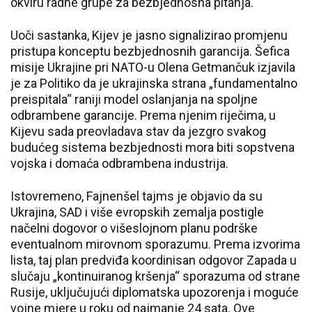
okviru radne grupe za bezbjednosna pitanja.
Uoči sastanka, Kijev je jasno signalizirao promjenu
pristupa konceptu bezbjednosnih garancija. Šefica
misije Ukrajine pri NATO-u Olena Getmančuk izjavila
je za Politiko da je ukrajinska strana „fundamentalno
preispitala“ raniji model oslanjanja na spoljne
odbrambene garancije. Prema njenim riječima, u
Kijevu sada preovladava stav da jezgro svakog
budućeg sistema bezbjednosti mora biti sopstvena
vojska i domaća odbrambena industrija.
Istovremeno, Fajnenšel tajms je objavio da su
Ukrajina, SAD i više evropskih zemalja postigle
načelni dogovor o višeslojnom planu podrške
eventualnom mirovnom sporazumu. Prema izvorima
lista, taj plan predviđa koordinisan odgovor Zapada u
slučaju „kontinuiranog kršenja“ sporazuma od strane
Rusije, uključujući diplomatska upozorenja i moguće
vojne mjere u roku od najmanje 24 sata. Ove