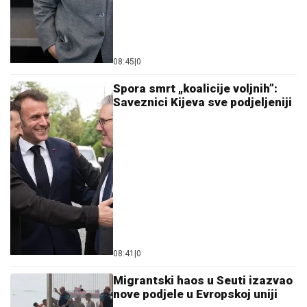
08:45
|
0
Spora smrt „koalicije voljnih”:
Saveznici Kijeva sve podjeljeniji
08:41
|
0
Migrantski haos u Seuti izazvao
nove podjele u Evropskoj uniji