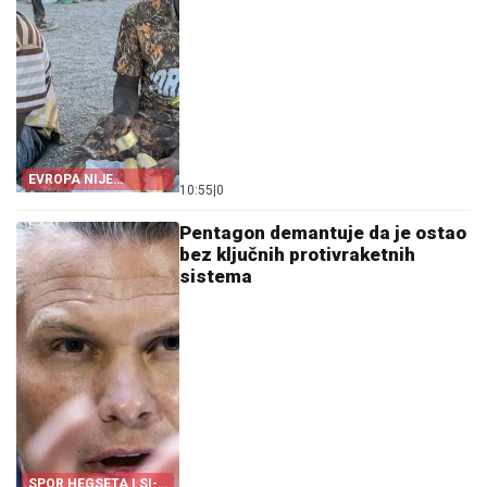
EVROPA NIJE
10:55
|
0
POMOGLA ŠPANIJI
Pentagon demantuje da je ostao
bez ključnih protivraketnih
sistema
SPOR HEGSETA I SI-