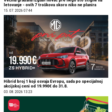
Većina građana izgubi novac pre nego što stigne na
letovanje - ovih 7 troškova skoro niko ne planira
15. 07. 2026 07:44
Hibrid broj 1 koji osvaja Evropu, sada po specijalnoj
akcijskoj ceni od 19.990€ do 31.8.
03. 08. 2026 13:23