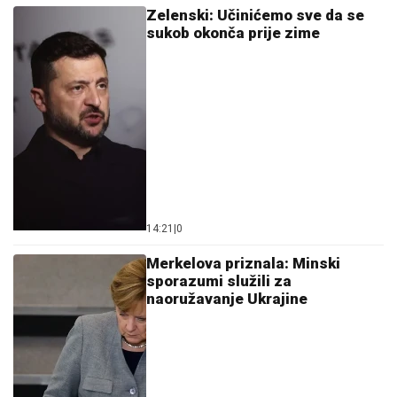
Zelenski: Učinićemo sve da se
sukob okonča prije zime
14:21
|
0
Merkelova priznala: Minski
sporazumi služili za
naoružavanje Ukrajine