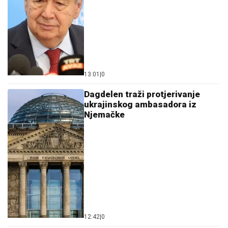
13:01
|
0
Dagdelen traži protjerivanje
ukrajinskog ambasadora iz
Njemačke
12:42
|
0