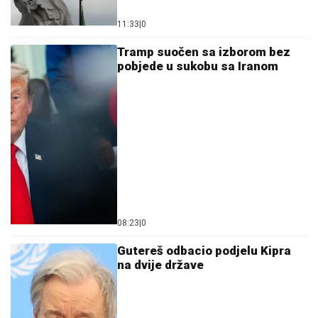
11:33
|
0
Tramp suočen sa izborom bez
pobjede u sukobu sa Iranom
08:23
|
0
Gutereš odbacio podjelu Kipra
na dvije države