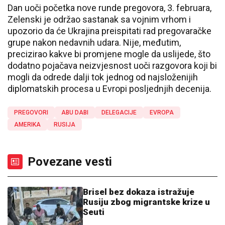
Dan uoči početka nove runde pregovora, 3. februara,
Zelenski je održao sastanak sa vojnim vrhom i
upozorio da će Ukrajina preispitati rad pregovaračke
grupe nakon nedavnih udara. Nije, međutim,
precizirao kakve bi promjene mogle da uslijede, što
dodatno pojačava neizvjesnost uoči razgovora koji bi
mogli da odrede dalji tok jednog od najsloženijih
diplomatskih procesa u Evropi posljednjih decenija.
PREGOVORI
ABU DABI
DELEGACIJE
EVROPA
AMERIKA
RUSIJA
Povezane vesti
Brisel bez dokaza istražuje
Rusiju zbog migrantske krize u
Seuti