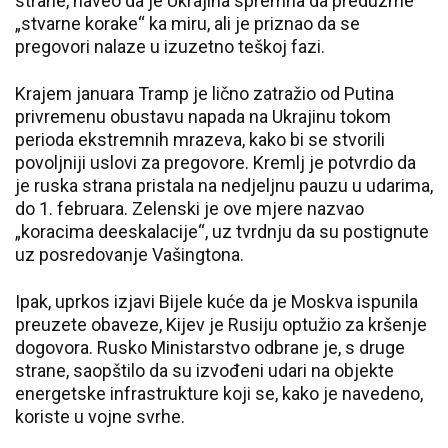
strane, naveo da je Ukrajina spremna da preduzme
„stvarne korake“ ka miru, ali je priznao da se
pregovori nalaze u izuzetno teškoj fazi.
Krajem januara Tramp je lično zatražio od Putina
privremenu obustavu napada na Ukrajinu tokom
perioda ekstremnih mrazeva, kako bi se stvorili
povoljniji uslovi za pregovore. Kremlj je potvrdio da
je ruska strana pristala na nedjeljnu pauzu u udarima,
do 1. februara. Zelenski je ove mjere nazvao
„koracima deeskalacije“, uz tvrdnju da su postignute
uz posredovanje Vašingtona.
Ipak, uprkos izjavi Bijele kuće da je Moskva ispunila
preuzete obaveze, Kijev je Rusiju optužio za kršenje
dogovora. Rusko Ministarstvo odbrane je, s druge
strane, saopštilo da su izvođeni udari na objekte
energetske infrastrukture koji se, kako je navedeno,
koriste u vojne svrhe.