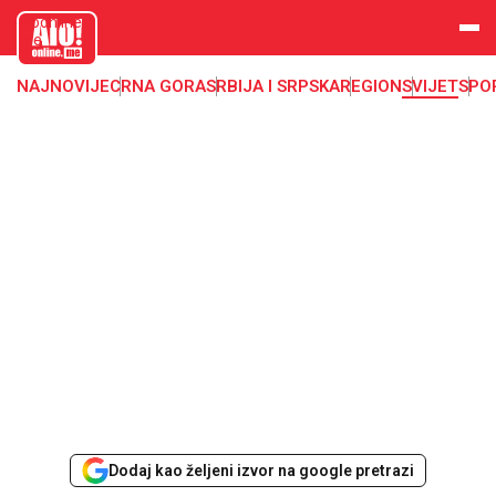
aloonline.
me
NAJNOVIJE
CRNA GORA
SRBIJA I SRPSKA
REGION
SVIJET
SPO
Dodaj kao željeni izvor na google pretrazi