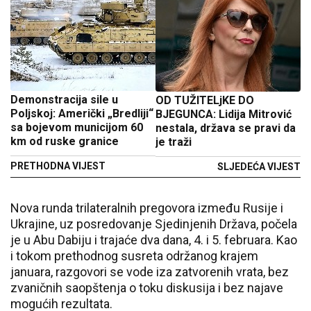
Demonstracija sile u
OD TUŽITELjKE DO
Poljskoj: Američki „Bredliji“
BJEGUNCA: Lidija Mitrović
sa bojevom municijom 60
nestala, država se pravi da
km od ruske granice
je traži
PRETHODNA VIJEST
SLJEDEĆA VIJEST
Nova runda trilateralnih pregovora između Rusije i
Ukrajine, uz posredovanje Sjedinjenih Država, počela
je u Abu Dabiju i trajaće dva dana, 4. i 5. februara. Kao
i tokom prethodnog susreta održanog krajem
januara, razgovori se vode iza zatvorenih vrata, bez
zvaničnih saopštenja o toku diskusija i bez najave
mogućih rezultata.