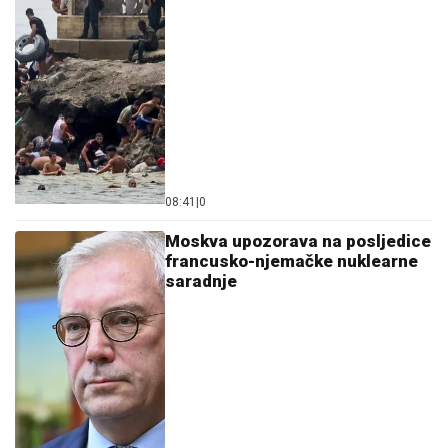
08:41
|
0
Moskva upozorava na posljedice
francusko-njemačke nuklearne
saradnje