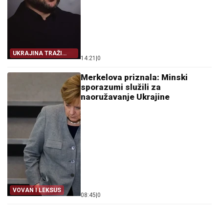
UKRAJINA TRAŽI
14:21
|
0
IZLAZ
Merkelova priznala: Minski
sporazumi služili za
naoružavanje Ukrajine
VOVAN I LEKSUS
08:45
|
0