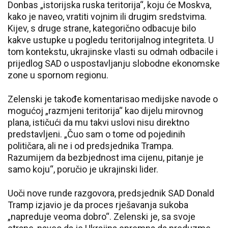
Donbas „istorijska ruska teritorija“, koju će Moskva,
kako je naveo, vratiti vojnim ili drugim sredstvima.
Kijev, s druge strane, kategorično odbacuje bilo
kakve ustupke u pogledu teritorijalnog integriteta. U
tom kontekstu, ukrajinske vlasti su odmah odbacile i
prijedlog SAD o uspostavljanju slobodne ekonomske
zone u spornom regionu.
Zelenski je takođe komentarisao medijske navode o
mogućoj „razmjeni teritorija“ kao dijelu mirovnog
plana, ističući da mu takvi uslovi nisu direktno
predstavljeni. „Čuo sam o tome od pojedinih
političara, ali ne i od predsjednika Trampa.
Razumijem da bezbjednost ima cijenu, pitanje je
samo koju“, poručio je ukrajinski lider.
Uoči nove runde razgovora, predsjednik SAD Donald
Tramp izjavio je da proces rješavanja sukoba
„napreduje veoma dobro“. Zelenski je, sa svoje