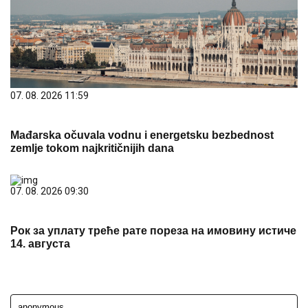
07. 08. 2026 11:59
Mađarska očuvala vodnu i energetsku bezbednost
zemlje tokom najkritičnijih dana
07. 08. 2026 09:30
Рок за уплату треће рате пореза на имовину истиче
14. августа