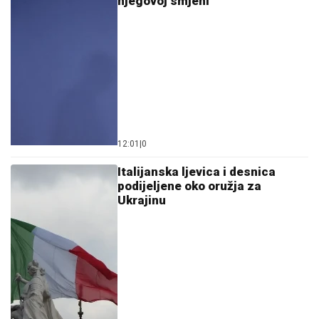
njegovoj smjeni
12:01
|
0
Italijanska ljevica i desnica
podijeljene oko oružja za
Ukrajinu