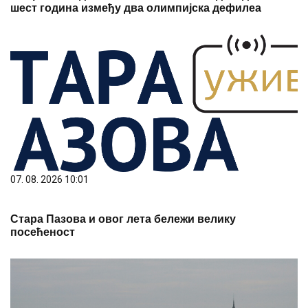
шест година између два олимпијска дефилеа
07. 08. 2026 10:01
Стара Пазова и овог лета бележи велику
посећеност