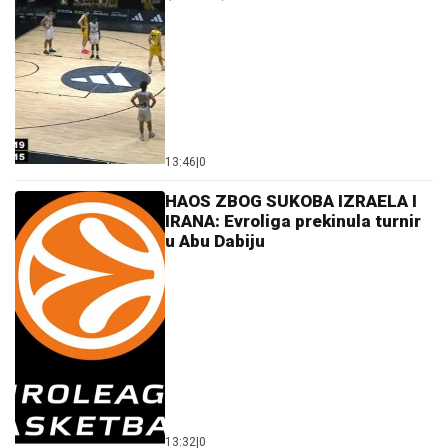
13:46
|
0
HAOS ZBOG SUKOBA IZRAELA I
IRANA: Evroliga prekinula turnir
u Abu Dabiju
13:32
|
0