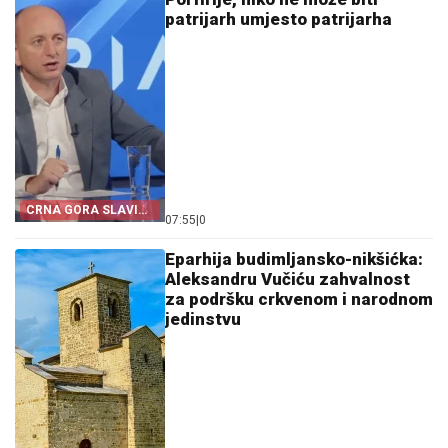
patrijarh umjesto patrijarha
CRNA GORA SLAVI
07:55
|
0
„OLUJU“
Eparhija budimljansko-nikšićka:
Aleksandru Vučiću zahvalnost
za podršku crkvenom i narodnom
jedinstvu