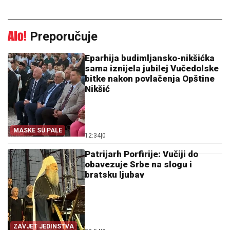
Preporučuje
Eparhija budimljansko-nikšićka
sama iznijela jubilej Vučedolske
bitke nakon povlačenja Opštine
Nikšić
MASKE SU PALE
12:34
|
0
Patrijarh Porfirije: Vučiji do
obavezuje Srbe na slogu i
bratsku ljubav
ZAVJET JEDINSTVA