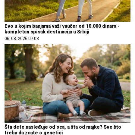
Evo u kojim banjama važi vaučer od 10.000 dinara -
kompletan spisak destinacija u Srbiji
06. 08. 2026 07:08
Šta dete nasleđuje od oca, a šta od majke? Sve što
treba da znate o genetici