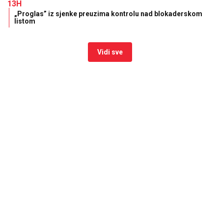
13H
„Proglas” iz sjenke preuzima kontrolu nad blokaderskom
listom
Vidi sve