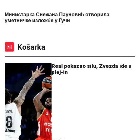
Министарка Снежана Пауновић отворила
уметничке изложбе у Гучи
Košarka
Real pokazao silu, Zvezda ide u
plej-in