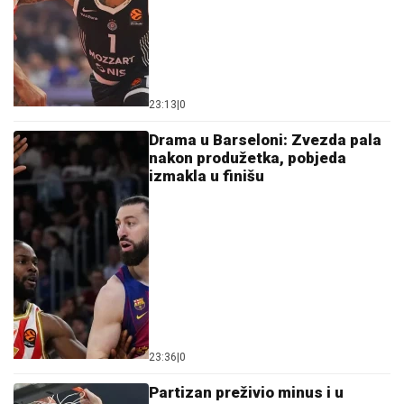
23:13
|
0
Drama u Barseloni: Zvezda pala
nakon produžetka, pobjeda
izmakla u finišu
23:36
|
0
Partizan preživio minus i u