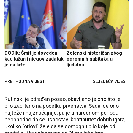
DODIK: Šmit je doveden
Zelenski histeričan zbog
kao lažan i njegov zadatak
ogromnih gubitaka u
je da laže
ljudstvu
PRETHODNA VIJEST
SLJEDEĆA VIJEST
Rutinski je odrađen posao, obavljeno je ono što je
bilo zacrtano na početku prvenstva. Sada ide ono
najteže i najznačajnije, pa je u narednom periodu
neophodno da se uspostavi kontinuitet dobrih igara,
ukoliko “orlovi” žele da se domognu bilo koje od