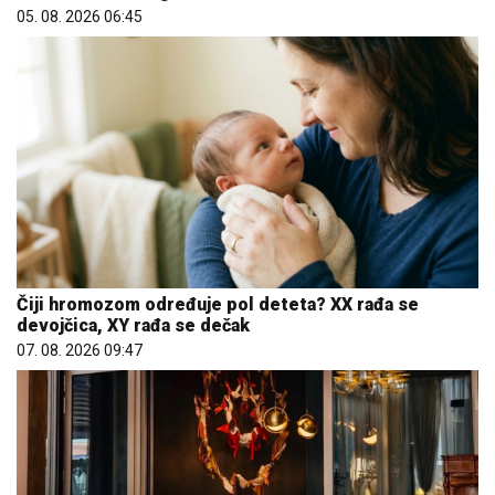
05. 08. 2026 06:45
Čiji hromozom određuje pol deteta? XX rađa se
devojčica, XY rađa se dečak
07. 08. 2026 09:47