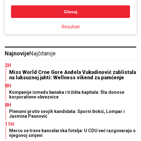
Glasaj
Rezultati
Najnovije
Najčitanije
2H
Miss World Crne Gore Anđela Vukadinović zablistala
na luksuznoj jahti: Wellness vikend za pamćenje
8H
Kompanije između banaka i tržišta kapitala: Šta donose
korporativne obveznice
8H
Plenumi protiv svojih kandidata: Sporni Đokić, Lompar i
Jasmina Paunović
11H
Mercu se trese kancelarska fotelja: U CDU već razgovaraju o
njegovoj smjeni