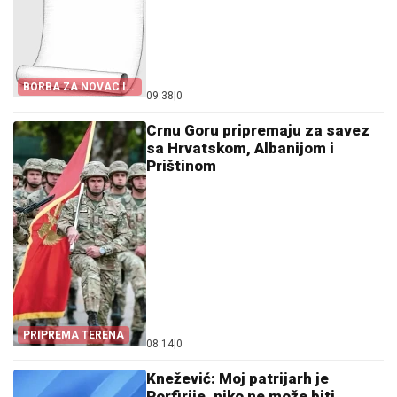
BORBA ZA NOVAC I
09:38
|
0
KANDIDATE
Crnu Goru pripremaju za savez
sa Hrvatskom, Albanijom i
Prištinom
PRIPREMA TERENA
08:14
|
0
Knežević: Moj patrijarh je
Porfirije, niko ne može biti