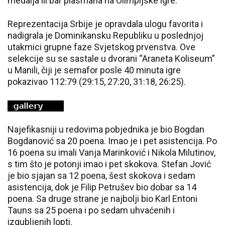
medalja ili bar plasmana na Olimpijske igre.
Reprezentacija Srbije je opravdala ulogu favorita i
nadigrala je Dominikansku Republiku u poslednjoj
utakmici grupne faze Svjetskog prvenstva. Ove
selekcije su se sastale u dvorani “Araneta Koliseum”
u Manili, čiji je semafor posle 40 minuta igre
pokazivao 112:79 (29:15, 27:20, 31:18, 26:25).
Najefikasniji u redovima pobjednika je bio Bogdan
Bogdanović sa 20 poena. Imao je i pet asistencija. Po
16 poena su imali Vanja Marinković i Nikola Milutinov,
s tim što je potonji imao i pet skokova. Stefan Jović
je bio sjajan sa 12 poena, šest skokova i sedam
asistencija, dok je Filip Petrušev bio dobar sa 14
poena. Sa druge strane je najbolji bio Karl Entoni
Tauns sa 25 poena i po sedam uhvaćenih i
izgubljenih lopti.