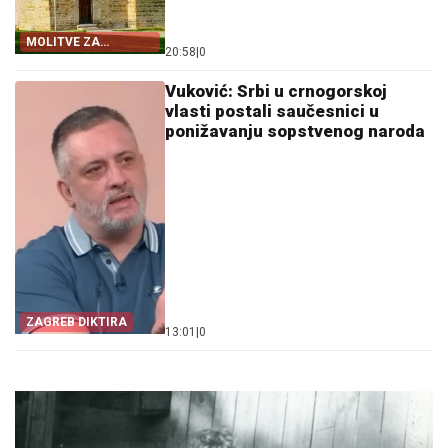
MOLITVE ZA
20:58
|
0
ZDRAVLJE I USPJEH
Vuković: Srbi u crnogorskoj
vlasti postali saučesnici u
ponižavanju sopstvenog naroda
ZAGREB DIKTIRA
13:01
|
0