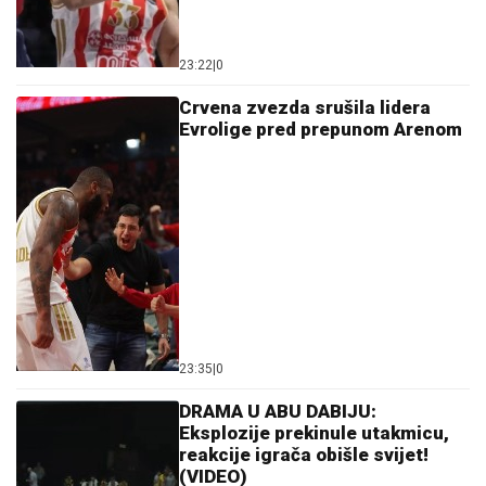
23:22
|
0
Crvena zvezda srušila lidera
Evrolige pred prepunom Arenom
23:35
|
0
DRAMA U ABU DABIJU:
Eksplozije prekinule utakmicu,
reakcije igrača obišle svijet!
(VIDEO)