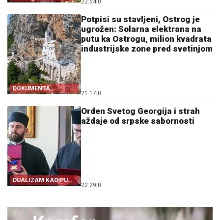
22:54
|
0
Potpisi su stavljeni, Ostrog je
ugrožen: Solarna elektrana na
putu ka Ostrogu, milion kvadrata
industrijske zone pred svetinjom
DOKUMENTA
21:17
|
0
OTKRIVAJU
Orden Svetog Georgija i strah
aždaje od srpske sabornosti
DUALIZAM KAO PUT
22:29
|
0
IZ SRPSTVA