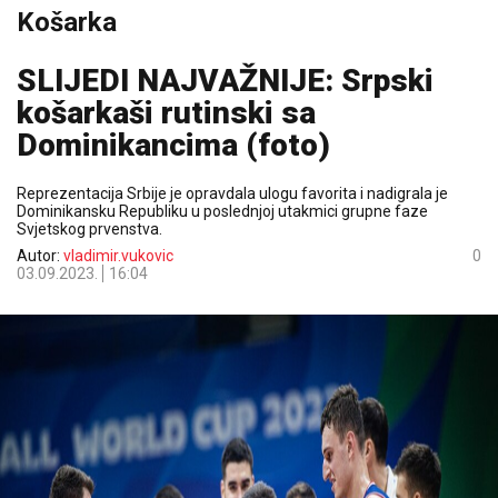
Košarka
SLIJEDI NAJVAŽNIJE: Srpski
košarkaši rutinski sa
Dominikancima (foto)
Reprezentacija Srbije je opravdala ulogu favorita i nadigrala je
Dominikansku Republiku u poslednjoj utakmici grupne faze
Svjetskog prvenstva.
Autor:
vladimir.vukovic
0
03.09.2023.
16:04