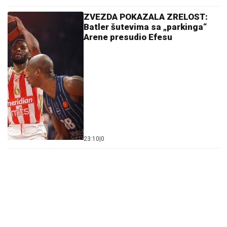
ZVEZDA POKAZALA ZRELOST:
Batler šutevima sa „parkinga“
Arene presudio Efesu
23:10
|
0