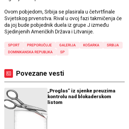
Ovom pobjedom, Srbija se plasirala u četvrtfinale
Svjetskog prvenstva. Rival u ovoj fazi takmičenja će
da joj bude pobjednik duela iz grupe J između
Sjedinjenih Američkih Država i Litvanije.
SPORT
PREPORUČUJE
GALERIJA
KOŠARKA
SRBIJA
DOMINIKANSKA REPUBLIKA
SP
Povezane vesti
„Proglas” iz sjenke preuzima
kontrolu nad blokaderskom
listom