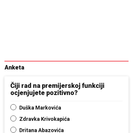
Anketa
Čiji rad na premijerskoj funkciji
ocjenjujete pozitivno?
Duška Markovića
Zdravka Krivokapića
Dritana Abazovića