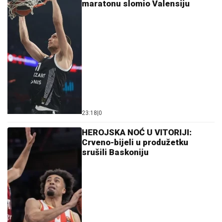
maratonu slomio Valensiju
23:18
|
0
HEROJSKA NOĆ U VITORIJI:
Crveno-bijeli u produžetku
srušili Baskoniju