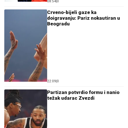
08:54
|
0
Crveno-bijeli gaze ka
doigravanju: Pariz nokautiran u
Beogradu
22:09
|
0
Partizan potvrdio formu i nanio
težak udarac Zvezdi