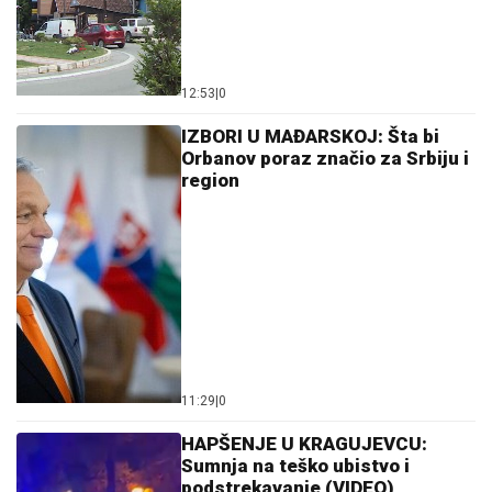
12:53
|
0
IZBORI U MAĐARSKOJ: Šta bi
Orbanov poraz značio za Srbiju i
region
11:29
|
0
HAPŠENJE U KRAGUJEVCU:
Sumnja na teško ubistvo i
podstrekavanje (VIDEO)