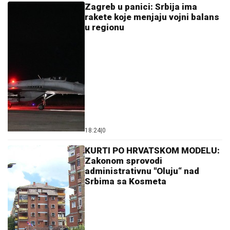
Zagreb u panici: Srbija ima
rakete koje menjaju vojni balans
u regionu
18:24
|
0
KURTI PO HRVATSKOM MODELU:
Zakonom sprovodi
administrativnu "Oluju“ nad
Srbima sa Kosmeta