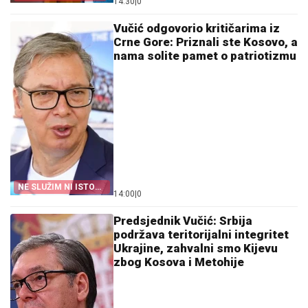
14:30
|
0
Vučić odgovorio kritičarima iz
Crne Gore: Priznali ste Kosovo, a
nama solite pamet o patriotizmu
NE SLUŽIM NI ISTOKU
14:00
|
0
NI ZAPADU
Predsjednik Vučić: Srbija
podržava teritorijalni integritet
Ukrajine, zahvalni smo Kijevu
zbog Kosova i Metohije