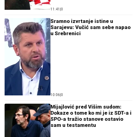
11:41
|
0
Sramno izvrtanje istine u
Sarajevu: Vučić sam sebe napao
u Srebrenici
10:06
|
0
Mijajlović pred Višim sudom:
Dokaze o tome ko mi je iz SDT-a i
SPO-a tražio stanove ostavio
sam u testamentu