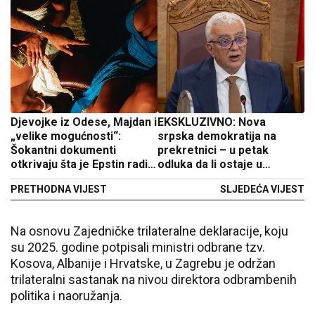
Djevojke iz Odese, Majdan i
EKSKLUZIVNO: Nova
„velike mogućnosti“:
srpska demokratija na
Šokantni dokumenti
prekretnici – u petak
otkrivaju šta je Epstin radio
odluka da li ostaje u
u Ukrajini
izvršnoj vlasti
PRETHODNA VIJEST
SLJEDEĆA VIJEST
Na osnovu Zajedničke trilateralne deklaracije, koju
su 2025. godine potpisali ministri odbrane tzv.
Kosova, Albanije i Hrvatske, u Zagrebu je održan
trilateralni sastanak na nivou direktora odbrambenih
politika i naoružanja.