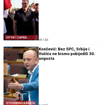
ISTOK I ZAPAD
08:12
|
0
PRENOSE VUČIĆA
Knežević: Bez SPC, Srbije i
Vučića ne bismo pobijedili 30.
avgusta
OTVORENIH KARATA