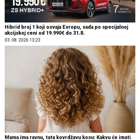
Hibrid broj 1 koji osvaja Evropu, sada po specijalnoj
akcijskoj ceni od 19.990€ do 31.8.
03. 08. 2026 13:23
Mama ima ravnu, tata kovrdžavu kosu: Kakvu će imati