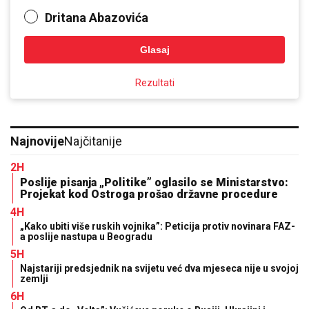
Dritana Abazovića
Glasaj
Rezultati
Najnovije
Najčitanije
2H
Poslije pisanja „Politike” oglasilo se Ministarstvo:
Projekat kod Ostroga prošao državne procedure
4H
„Kako ubiti više ruskih vojnika”: Peticija protiv novinara FAZ-
a poslije nastupa u Beogradu
5H
Najstariji predsjednik na svijetu već dva mjeseca nije u svojoj
zemlji
6H