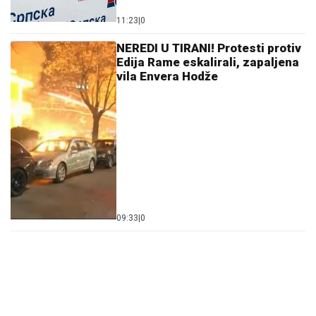
11:23
|
0
NEREDI U TIRANI! Protesti protiv
Edija Rame eskalirali, zapaljena
vila Envera Hodže
09:33
|
0