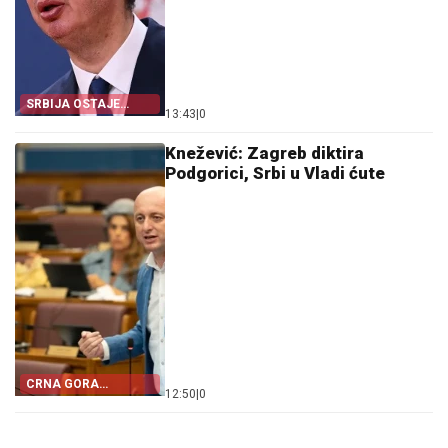
SRBIJA OSTAJE
13:43
|
0
DOSLJEDNA POVELJI
UN
Knežević: Zagreb diktira
Podgorici, Srbi u Vladi ćute
CRNA GORA
12:50
|
0
POSTALA TALAC
HRVATSKE