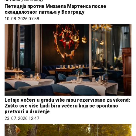
Петиција против Михаела Мартенса после
скандалозног питања у Београду
10. 08. 2026 07:58
Letnje večeri u gradu više nisu rezervisane za vikend:
Zašto sve više ljudi bira večeru koja se spontano
pretvori u druženje
23. 07. 2026 12:47