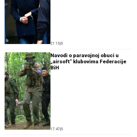
21:15
|
0
Navodi o paravojnoj obuci u
„airsoft“ klubovima Federacije
BiH
17:47
|
0