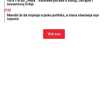
Od RT-a do „Velta”: Vučićeve poruke o Rusiji, Ukrajini i
nezavisnoj Srbiji
21H
Mandić bi da mijenja srpsku politiku, a stara obećanja nije
ispunio
Vidi sve