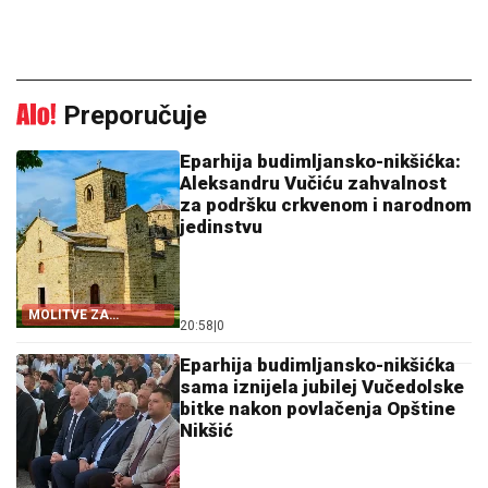
Preporučuje
Eparhija budimljansko-nikšićka:
Aleksandru Vučiću zahvalnost
za podršku crkvenom i narodnom
jedinstvu
MOLITVE ZA
20:58
|
0
ZDRAVLJE I USPJEH
Eparhija budimljansko-nikšićka
sama iznijela jubilej Vučedolske
bitke nakon povlačenja Opštine
Nikšić