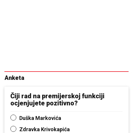
Anketa
Čiji rad na premijerskoj funkciji
ocjenjujete pozitivno?
Duška Markovića
Zdravka Krivokapića