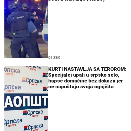
09:28
|
0
KURTI NASTAVLJA SA TEROROM:
Specijalci upali u srpsko selo,
hapse domaćine bez dokaza jer
ne napuštaju svoja ognjišta