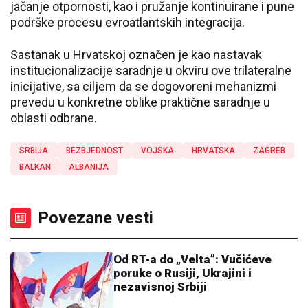
jačanje otpornosti, kao i pružanje kontinuirane i pune
podrške procesu evroatlantskih integracija.
Sastanak u Hrvatskoj označen je kao nastavak
institucionalizacije saradnje u okviru ove trilateralne
inicijative, sa ciljem da se dogovoreni mehanizmi
prevedu u konkretne oblike praktične saradnje u
oblasti odbrane.
SRBIJA
BEZBJEDNOST
VOJSKA
HRVATSKA
ZAGREB
BALKAN
ALBANIJA
Povezane vesti
Od RT-a do „Velta”: Vučićeve
poruke o Rusiji, Ukrajini i
nezavisnoj Srbiji