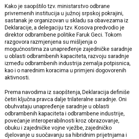
Kako je saopštilo tzv. ministarstvo odbrane
privremenih institucija u južnoj srpskoj pokrajini,
sastanak je organizovan u skladu sa obavezama iz
Deklaracije, a delegaciju tzv. Kosova predvodio je
direktor odbrambene politike Faruk Geci. Tokom
razgovora razmjenjena su mišljenja o
mogućnostima za unapređenje zajedničke saradnje
u oblasti odbrambenih kapaciteta, razvoju saradnje
između odbrambenih industrija zemalja potpisnica,
kao i o narednim koracima u primjeni dogovorenih
aktivnosti.
Prema navodima iz saopštenja, Deklaracija definiše
četiri ključna pravca dalje trilateralne saradnje. Oni
obuhvataju unapređenje saradnje u oblasti
odbrambenih kapaciteta i odbrambene industrije,
povećanje interoperabilnosti kroz obrazovanje,
obuku i zajedničke vojne vježbe, zajedničko
djelovanje u suočavanju sa hibridnim prijetnjama i