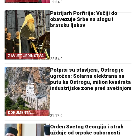
22:54
|
0
Potpisi su stavljeni, Ostrog je
ugrožen: Solarna elektrana na
putu ka Ostrogu, milion kvadrata
industrijske zone pred svetinjom
DOKUMENTA
21:17
|
0
OTKRIVAJU
Orden Svetog Georgija i strah
aždaje od srpske sabornosti
DUALIZAM KAO PUT
22:29
|
0
IZ SRPSTVA