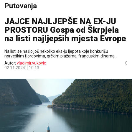
Putovanja
JAJCE NAJLJEPŠE NA EX-JU
PROSTORU Gospa od Škrpjela
na listi najljepših mjesta Evrope
Na listi se našlo još nekoliko eks-ju ljepota koje konkurišu
norveškim fjordovima, grčkim plažama, francuskim dinama…
Autor:
vladimir.vukovic
0
02.11.2024.
10:13