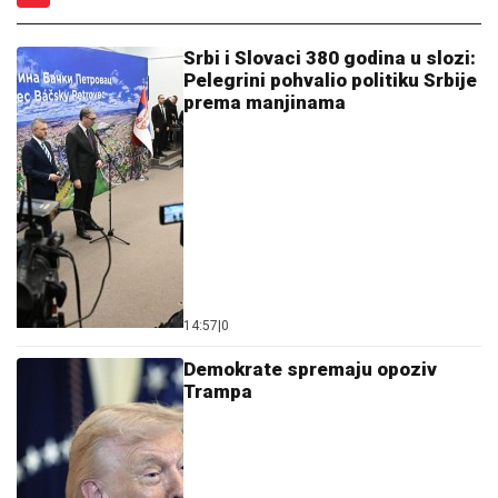
Srbi i Slovaci 380 godina u slozi:
Pelegrini pohvalio politiku Srbije
prema manjinama
14:57
|
0
Demokrate spremaju opoziv
Trampa