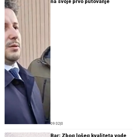
09:02
|
0
Bar: Zbog lošeg kvaliteta vode
zabranjeno kupanje na dvije
plaže