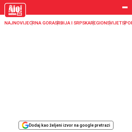
aloonline.
me
NAJNOVIJE
CRNA GORA
SRBIJA I SRPSKA
REGION
SVIJET
SPO
Dodaj kao željeni izvor na google pretrazi