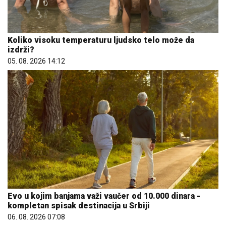
Koliko visoku temperaturu ljudsko telo može da
izdrži?
05. 08. 2026 14:12
Evo u kojim banjama važi vaučer od 10.000 dinara -
kompletan spisak destinacija u Srbiji
06. 08. 2026 07:08