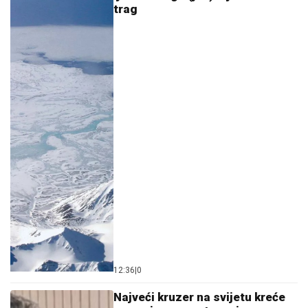
12:36
|
0
Najveći kruzer na svijetu kreće
na svoje prvo putovanje