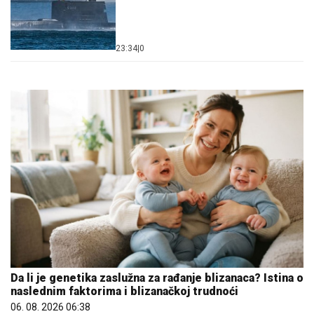
23:34
|
0
Da li je genetika zaslužna za rađanje blizanaca? Istina o
naslednim faktorima i blizanačkoj trudnoći
06. 08. 2026 06:38