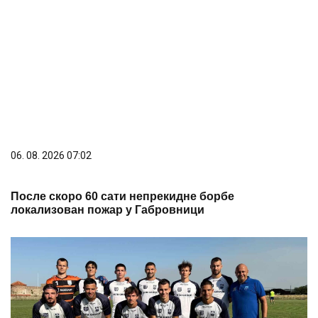
06. 08. 2026 07:02
После скоро 60 сати непрекидне борбе
локализован пожар у Габровници
06. 08. 2026 12:17
Ђердап сазнао распоред за јесен: Старт у
Ресавици, први домаћи меч против Јединства