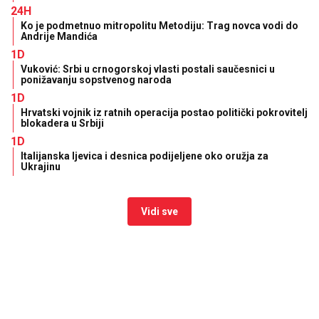
1D
Italijanska ljevica i desnica podijeljene oko oružja za
Ukrajinu
Vidi sve