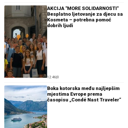
12:46
|
0
Boka kotorska među najljepšim
mjestima Evrope prema
časopisu „Condé Nast Traveler“
10:11
|
0
PRESTIŽE HRVATSKU Albanija
najbrže rastuća turistička
destinacija u Evropi, treća na