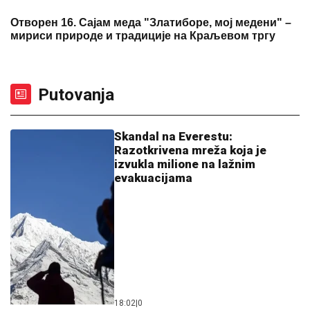
Skandal na Everestu:
Razotkrivena mreža koja je
izvukla milione na lažnim
evakuacijama
18:02
|
0
AKCIJA "MORE SOLIDARNOSTI"
Besplatno ljetovanje za djecu sa
Kosmeta – potrebna pomoć
dobrih ljudi