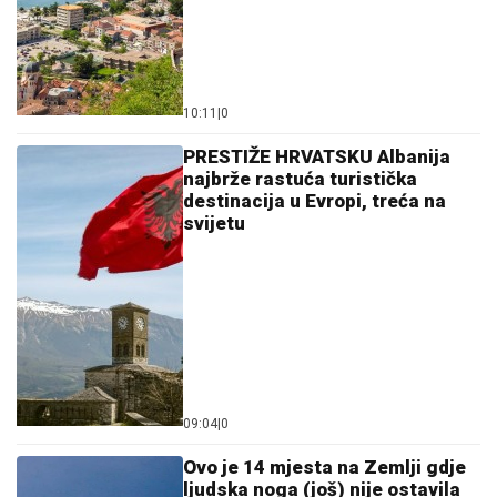
svijetu
09:04
|
0
Ovo je 14 mjesta na Zemlji gdje
ljudska noga (još) nije ostavila
trag