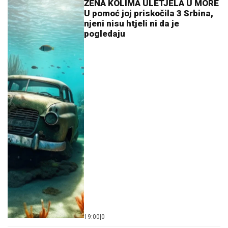
19:00
|
0
Turistička sezona na Žabljaku
počela ranije, a radne snage fali