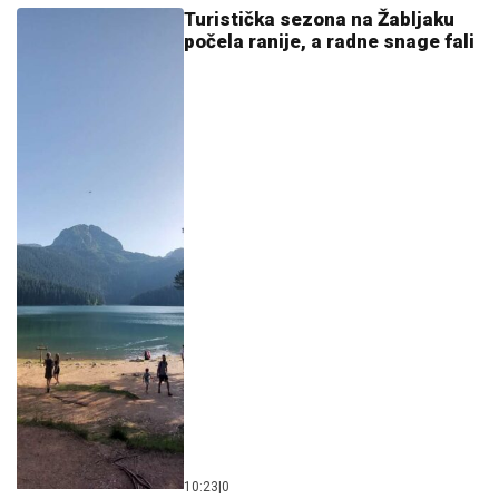
10:23
|
0
SVINGERSKI KRUZER STIŽE U
CG: Kabine do 30.000 evra, a
postoji samo jedan uslov!