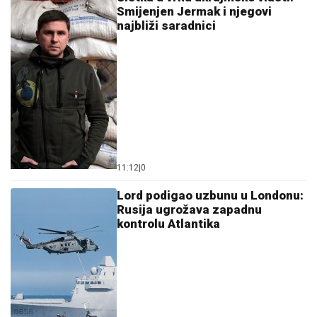
Smijenjen Jermak i njegovi
najbliži saradnici
11:12
|
0
Lord podigao uzbunu u Londonu:
Rusija ugrožava zapadnu
kontrolu Atlantika