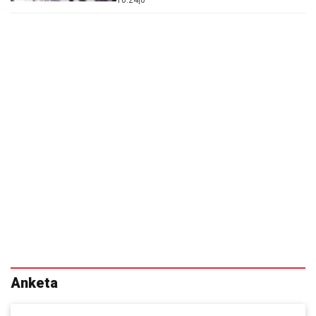
Anketa
Čiji rad na premijerskoj funkciji
ocjenjujete pozitivno?
Duška Markovića
Zdravka Krivokapića
Dritana Abazovića