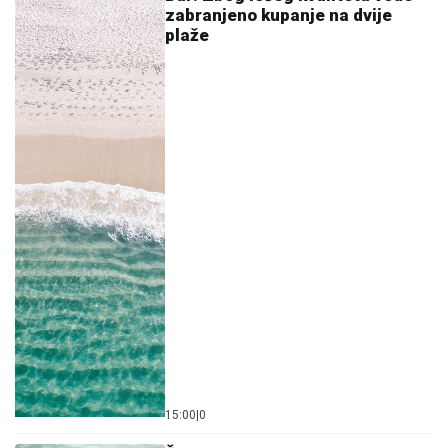
15:00
|
0
ŽENA KOLIMA ULETJELA U MORE
U pomoć joj priskočila 3 Srbina,
njeni nisu htjeli ni da je
pogledaju