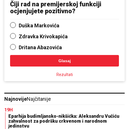
Glasaj
Rezultati
Najnovije
Najčitanije
19H
Eparhija budimljansko-nikšićka: Aleksandru Vučiću
zahvalnost za podršku crkvenom i narodnom
jedinstvu
24H
Ko je podmetnuo mitropolitu Metodiju: Trag novca vodi do
Andrije Mandića
1D
Vuković: Srbi u crnogorskoj vlasti postali saučesnici u
ponižavanju sopstvenog naroda
1D
Hrvatski vojnik iz ratnih operacija postao politički pokrovitelj
blokadera u Srbiji