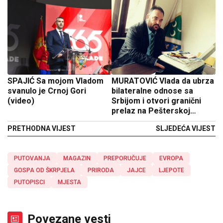
SPAJIĆ Sa mojom Vladom
MURATOVIĆ Vlada da ubrza
svanulo je Crnoj Gori
bilateralne odnose sa
(video)
Srbijom i otvori granični
prelaz na Pešterskoj
visoravni
PRETHODNA VIJEST
SLJEDEĆA VIJEST
PUTOVANJA
MAGAZIN
PREPORUČUJE
EVROPA
GOSPA OD ŠKRPJELA
PRIRODA
JAJCE
LJEPOTE
PUTOPISCI
MJESTA
Povezane vesti