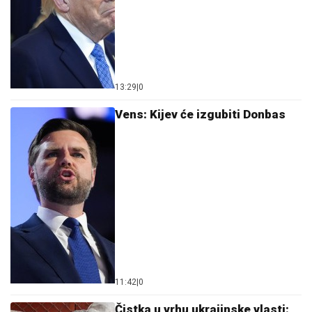
13:29
|
0
Vens: Kijev će izgubiti Donbas
11:42
|
0
Čistka u vrhu ukrajinske vlasti: