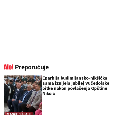
Preporučuje
Eparhija budimljansko-nikšićka
sama iznijela jubilej Vučedolske
bitke nakon povlačenja Opštine
Nikšić
MASKE SU PALE
12:34
|
0
Patrijarh Porfirije: Vučiji do
obavezuje Srbe na slogu i
bratsku ljubav
ZAVJET JEDINSTVA