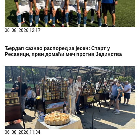
06. 08. 2026 11:34
Отворен 16. Сајам меда "Златиборе, мој медени" –
мириси природе и традиције на Краљевом тргу
Putovanja