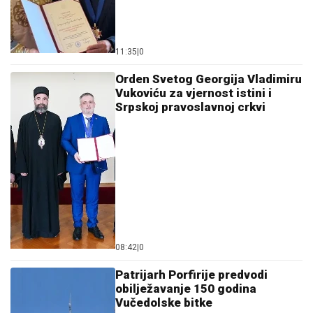
11:35
|
0
Orden Svetog Georgija Vladimiru
Vukoviću za vjernost istini i
Srpskoj pravoslavnoj crkvi
08:42
|
0
Patrijarh Porfirije predvodi
obilježavanje 150 godina
Vučedolske bitke