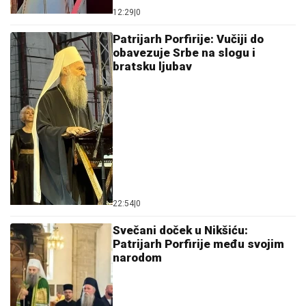
12:29
|
0
Patrijarh Porfirije: Vučiji do
obavezuje Srbe na slogu i
bratsku ljubav
22:54
|
0
Svečani doček u Nikšiću:
Patrijarh Porfirije među svojim
narodom