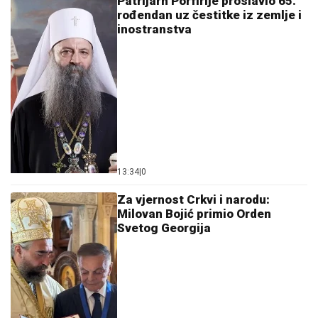
Patrijarh Porfirije proslavio 65.
rođendan uz čestitke iz zemlje i
inostranstva
13:34
|
0
Za vjernost Crkvi i narodu:
Milovan Bojić primio Orden
Svetog Georgija