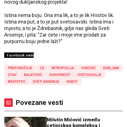
novog dukljanskog projekta!
Istina nema boju. Ona ima lik, a to je lik Hristov lik.
Istina ima put, a to je put svetosavski. Istina ima i
mjesto, a to je Ždrebaonik, gdje nas gleda Sveti
Arsenije, i pita: "Zar ćete i moje ime prodati za
purpurnu boju jedne laži?"
PREPORUČUJE
CG
MITROPOLIJA
VUKOVIĆ
DUKLJANI
STAV
BULATOVIĆ
DUHOVNOST
SVETOSAVLJE
BRATSTVO
SVETI ARSENIJE
KOKOT
Povezane vesti
Milutin Mićović između
cetinjskog kompleksa i