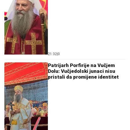
21:32
|
0
Patrijarh Porfirije na Vučjem
Dolu: Vučjedolski junaci nisu
pristali da promijene identitet