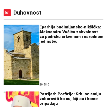
Duhovnost
Eparhija budimljansko-nikšićka:
Aleksandru Vučiću zahvalnost
za podršku crkvenom i narodnom
jedinstvu
20:58
|
0
Patrijarh Porfirije: Srbi ne smiju
zaboraviti ko su, čiji su i kome
pripadaju