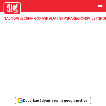
aloonline.
me
NAJNOVIJE
CRNA GORA
SRBIJA I SRPSKA
REGION
SVIJET
SPO
Dodaj kao željeni izvor na google pretrazi