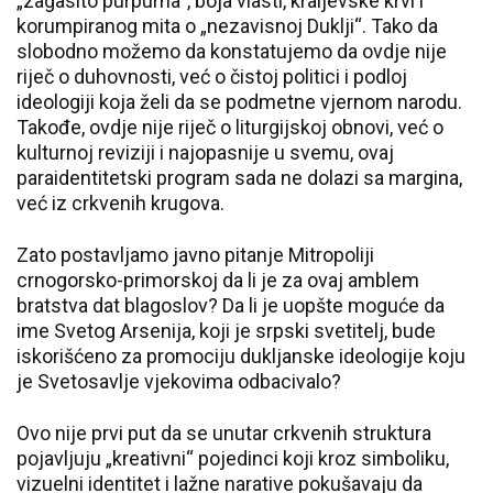
„zagasito purpurna“, boja vlasti, kraljevske krvi i
korumpiranog mita o „nezavisnoj Duklji“. Tako da
slobodno možemo da konstatujemo da ovdje nije
riječ o duhovnosti, već o čistoj politici i podloj
ideologiji koja želi da se podmetne vjernom narodu.
Takođe, ovdje nije riječ o liturgijskoj obnovi, već o
kulturnoj reviziji i najopasnije u svemu, ovaj
paraidentitetski program sada ne dolazi sa margina,
već iz crkvenih krugova.
Zato postavljamo javno pitanje Mitropoliji
crnogorsko-primorskoj da li je za ovaj amblem
bratstva dat blagoslov? Da li je uopšte moguće da
ime Svetog Arsenija, koji je srpski svetitelj, bude
iskorišćeno za promociju dukljanske ideologije koju
je Svetosavlje vjekovima odbacivalo?
Ovo nije prvi put da se unutar crkvenih struktura
pojavljuju „kreativni“ pojedinci koji kroz simboliku,
vizuelni identitet i lažne narative pokušavaju da