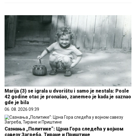
Marija (3) se igrala u dvorištu i samo je nestala: Posle
42 godine otac je pronašao, zanemeo je kada je saznao
gde je bila
06. 08. 2026 09:39
Сазнања „Политике”: Црна Гора следећа у војном
савезу Загреба, Тиране и Приштине