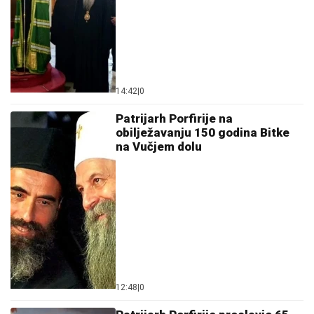
14:42
|
0
Patrijarh Porfirije na
obilježavanju 150 godina Bitke
na Vučjem dolu
12:48
|
0