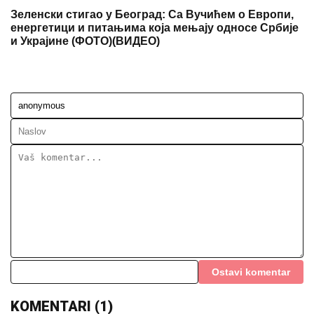
Зеленски стигао у Београд: Са Вучићем о Европи,
енергетици и питањима која мењају односе Србије
и Украјине (ФОТО)(ВИДЕО)
Ostavi komentar
KOMENTARI (1)