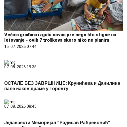
Većina građana izgubi novac pre nego što stigne na
letovanje - ovih 7 troškova skoro niko ne planira
15. 07. 2026 07:44
07. 08. 2026 19:38
ОСТАЛЕ БЕЗ ЗАВРШНИЦЕ: Крунићева и Данилина
пале након драме у Торонту
07. 08. 2026 08:45
Једанаести Меморијал "Радисав Рабреновић"