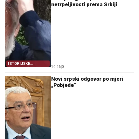
netrpeljivosti prema Srbiji
ISTORIJSKE
10:26
|
0
ČINJENICE
Novi srpski odgovor po mjeri
„Pobjede”