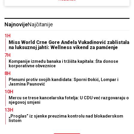
Najnovije
Najčitanije
1H
Miss World Crne Gore Anđela Vukadinović zablistala
na luksuznoj jahti: Wellness vikend za pamćenje
7H
Kompanije između banaka i tržišta kapitala: Šta donose
korporativne obveznice
8H
Plenumi protiv svojih kandidata: Sporni Đokić, Lompar i
Jasmina Paunović
10H
Mercu se trese kancelarska fotelja: U CDU već razgovaraju o
njegovoj smjeni
13H
„Proglas” iz sjenke preuzima kontrolu nad blokaderskom
listom