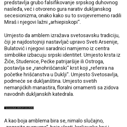
predstavlja grubo falsifikovanje srpskog duhovnog
nasleđa, već i otvoreno gura narativ dukljanskog
secesionizma, onako kako su to svojevremeno radili
Miraš i njegovi lažni „arhiepiskopi“.
Umjesto da amblem izražava svetosavsku tradiciju,
čiji je najdostojniji nastavljač upravo Sveti Arsenije,
Bulatović i njegovi saradnici namjerno iz centra
simbolike izbacuju srpski identitet. Umjesto krsta iz
Žiče, Studenice, Pećke patrijaršije ili Ostroga,
postavlja se „ranohrišćanski“ krst koji „referira na
početke hrišćanstva u Duklji“. Umjesto Svetosavlja,
podmeće se dukljanština. Umjesto svetih
nemanjićkih manastira, floralni ornamenti sa zidova
navodnih dukljanskih katedrala.
A kao boja amblema bira se, nimalo slučajno,