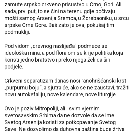
zamute srpsko crkveno prisustvo u Crnoj Gori. Ali
sada, prvi put, to se čini na terenu gdje počivaju
mošti samog Arsenija Sremca, u Ždrebaoniku, u srcu
srpske Crne Gore. Baš zato je ovaj pokušaj tim
podmukliji.
Pod vidom „drevnog naslijeđa“ podmeće se
ideološka mina, a pod floralom se krije politika koja
koristi jedno bratstvo i preko njega želi da širi
podjele.
Crkveni separatizam danas nosi ranohrišćanski krst i
„purpurnu boju“, a sjutra će, ako se ne zaustavi, tražiti
novu autokefaliju, nove kalendare, nove liturgije.
Ovo je poziv Mitropoliji, ali i svim vjernim
svetosavskim Srbima da ne dozvole da se ime
Svetog Arsenija koristi za potkopavanje Svetog
Save! Ne dozvolimo da duhovna baština bude žrtva