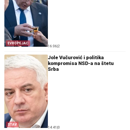
EVROPEJAC
16:06
|
2
Jole Vučurović i politika
kompromisa NSD-a na štetu
Srba
STAV
14:41
|
0