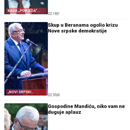
KADA „POBJEDA”
22:18
|
1
POHVALI
Skup u Beranama ogolio krizu
Nove srpske demokratije
„NOVI SRPSKI
22:35
|
0
ODGOVOR” BEZ
ROKOVA
Gospodine Mandiću, niko vam ne
duguje aplauz