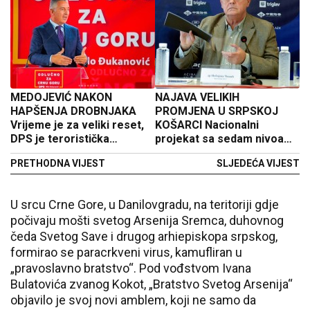
MEDOJEVIĆ NAKON
NAJAVA VELIKIH
HAPŠENJA DROBNJAKA
PROMJENA U SRPSKOJ
Vrijeme je za veliki reset,
KOŠARCI Nacionalni
DPS je teroristička
projekat sa sedam nivoa
organizacija
takmičenja i novom
PRETHODNA VIJEST
SLJEDEĆA VIJEST
Profesionalnom ligom
U srcu Crne Gore, u Danilovgradu, na teritoriji gdje
počivaju mošti svetog Arsenija Sremca, duhovnog
čeda Svetog Save i drugog arhiepiskopa srpskog,
formirao se paracrkveni virus, kamufliran u
„pravoslavno bratstvo“. Pod vođstvom Ivana
Bulatovića zvanog Kokot, „Bratstvo Svetog Arsenija“
objavilo je svoj novi amblem, koji ne samo da