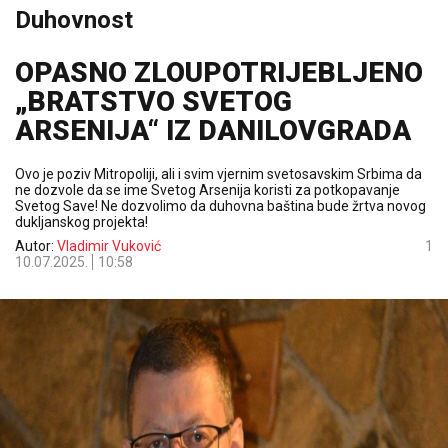
Duhovnost
OPASNO ZLOUPOTRIJEBLJENO
„BRATSTVO SVETOG
ARSENIJA“ IZ DANILOVGRADA
Ovo je poziv Mitropoliji, ali i svim vjernim svetosavskim Srbima da
ne dozvole da se ime Svetog Arsenija koristi za potkopavanje
Svetog Save! Ne dozvolimo da duhovna baština bude žrtva novog
dukljanskog projekta!
Autor:
Vladimir Vuković
1
10.07.2025.
10:58