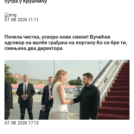
сутра у Крушчићу
07. 08. 2026 11:11
Почела чистка, ускоро нове смене! Вучићев
одговор на жалбе грађана на порталу Ко си бре ти,
смењена два директора
07. 08. 2026 17:13