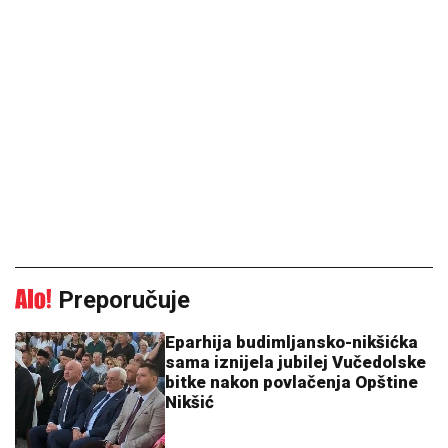
Preporučuje
Eparhija budimljansko-nikšićka
sama iznijela jubilej Vučedolske
bitke nakon povlačenja Opštine
Nikšić