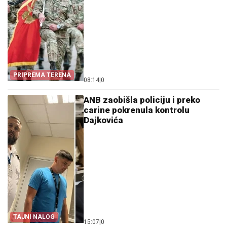
PRIPREMA TERENA
08:14
|
0
ANB zaobišla policiju i preko
carine pokrenula kontrolu
Dajkovića
TAJNI NALOG
15:07
|
0