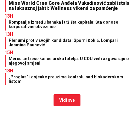
Miss World Crne Gore Anđela Vukadinović zablistala
na luksuznoj jahti: Wellness vikend za pamćenje
13H
Kompanije između banaka i tržišta kapitala: Šta donose
korporativne obveznice
13H
Plenumi protiv svojih kandidata: Sporni Đokić, Lompar i
Jasmina Paunović
15H
Mercu se trese kancelarska fotelja: U CDU već razgovaraju o
njegovoj smjeni
18H
„Proglas” iz sjenke preuzima kontrolu nad blokaderskom
listom
Vidi sve