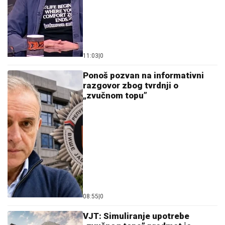
11:03
|
0
Ponoš pozvan na informativni
razgovor zbog tvrdnji o
„zvučnom topu”
08:55
|
0
VJT: Simuliranje upotrebe