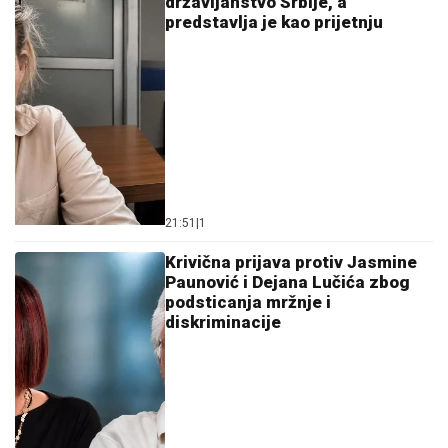
državljanstvo Srbije, a
predstavlja je kao prijetnju
21:51
|
1
Krivična prijava protiv Jasmine
Paunović i Dejana Lučića zbog
podsticanja mržnje i
diskriminacije