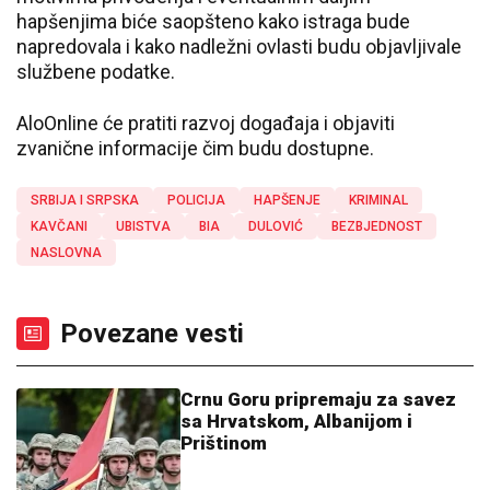
hapšenjima biće saopšteno kako istraga bude
napredovala i kako nadležni ovlasti budu objavljivale
službene podatke.
AloOnline će pratiti razvoj događaja i objaviti
zvanične informacije čim budu dostupne.
SRBIJA I SRPSKA
POLICIJA
HAPŠENJE
KRIMINAL
KAVČANI
UBISTVA
BIA
DULOVIĆ
BEZBJEDNOST
NASLOVNA
Povezane vesti
Crnu Goru pripremaju za savez
sa Hrvatskom, Albanijom i
Prištinom