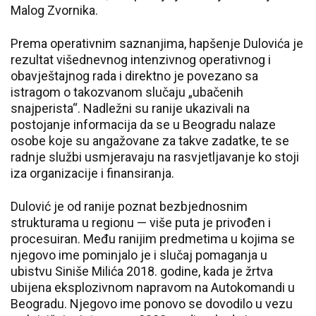
Malog Zvornika.
Prema operativnim saznanjima, hapšenje Dulovića je
rezultat višednevnog intenzivnog operativnog i
obavještajnog rada i direktno je povezano sa
istragom o takozvanom slučaju „ubačenih
snajperista“. Nadležni su ranije ukazivali na
postojanje informacija da se u Beogradu nalaze
osobe koje su angažovane za takve zadatke, te se
radnje službi usmjeravaju na rasvjetljavanje ko stoji
iza organizacije i finansiranja.
Dulović je od ranije poznat bezbjednosnim
strukturama u regionu — više puta je privođen i
procesuiran. Među ranijim predmetima u kojima se
njegovo ime pominjalo je i slučaj pomaganja u
ubistvu Siniše Milića 2018. godine, kada je žrtva
ubijena eksplozivnom napravom na Autokomandi u
Beogradu. Njegovo ime ponovo se dovodilo u vezu