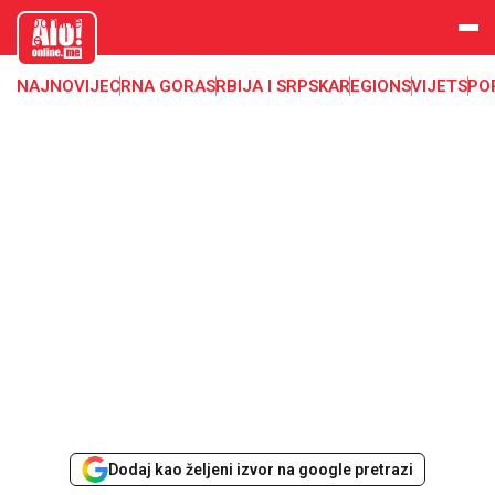
aloonline.
me
NAJNOVIJE
CRNA GORA
SRBIJA I SRPSKA
REGION
SVIJET
SPO
Dodaj kao željeni izvor na google pretrazi