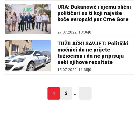
URA: Đukanović i njemu slični
političari su ti koji najviše
koče evropski put Crne Gore
27.07.2022. 13:36
|
0
TUŽILAČKI SAVJET: Politički
moćnici da ne prijete
tužiocima i da ne pripisuju
sebi njihove rezultate
15.07.2022. 11:35
|
0
1
2
...