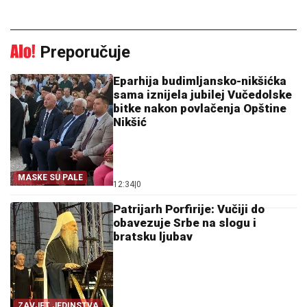
Preporučuje
Eparhija budimljansko-nikšićka
sama iznijela jubilej Vučedolske
bitke nakon povlačenja Opštine
Nikšić
MASKE SU PALE
12:34
|
0
Patrijarh Porfirije: Vučiji do
obavezuje Srbe na slogu i
bratsku ljubav
ZAVJET JEDINSTVA