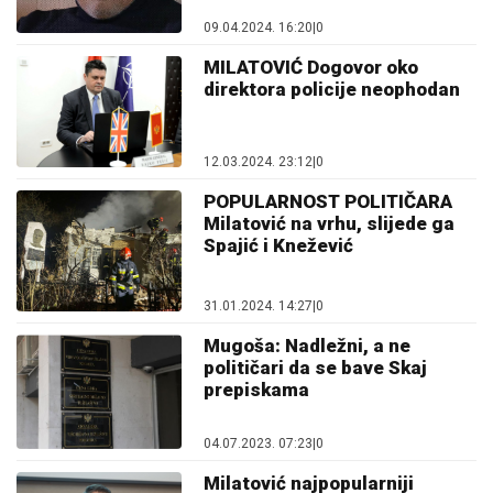
09.04.2024. 16:20
|
0
MILATOVIĆ Dogovor oko
direktora policije neophodan
12.03.2024. 23:12
|
0
POPULARNOST POLITIČARA
Milatović na vrhu, slijede ga
Spajić i Knežević
31.01.2024. 14:27
|
0
Mugoša: Nadležni, a ne
političari da se bave Skaj
prepiskama
04.07.2023. 07:23
|
0
Milatović najpopularniji