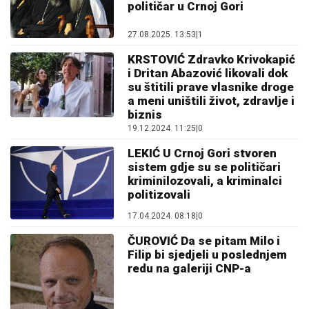
političar u Crnoj Gori
27.08.2025. 13:53
|
1
KRSTOVIĆ Zdravko Krivokapić
i Dritan Abazović likovali dok
su štitili prave vlasnike droge
a meni uništili život, zdravlje i
biznis
19.12.2024. 11:25
|
0
LEKIĆ U Crnoj Gori stvoren
sistem gdje su se političari
kriminilozovali, a kriminalci
politizovali
17.04.2024. 08:18
|
0
ČUROVIĆ Da se pitam Milo i
Filip bi sjedjeli u poslednjem
redu na galeriji CNP-a