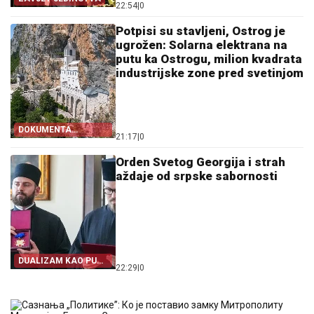
22:54
|
0
Potpisi su stavljeni, Ostrog je
ugrožen: Solarna elektrana na
putu ka Ostrogu, milion kvadrata
industrijske zone pred svetinjom
DOKUMENTA
21:17
|
0
OTKRIVAJU
Orden Svetog Georgija i strah
aždaje od srpske sabornosti
DUALIZAM KAO PUT
22:29
|
0
IZ SRPSTVA