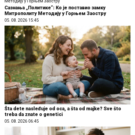
Сазнања „Политике”: Ко је поставио замку
Митрополиту Методију у Горњем Заостру
05. 08. 2026 15:45
Šta dete nasleđuje od oca, a šta od majke? Sve što
treba da znate o genetici
05. 08. 2026 06:45