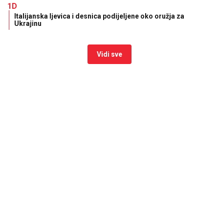
1D
Italijanska ljevica i desnica podijeljene oko oružja za
Ukrajinu
Vidi sve