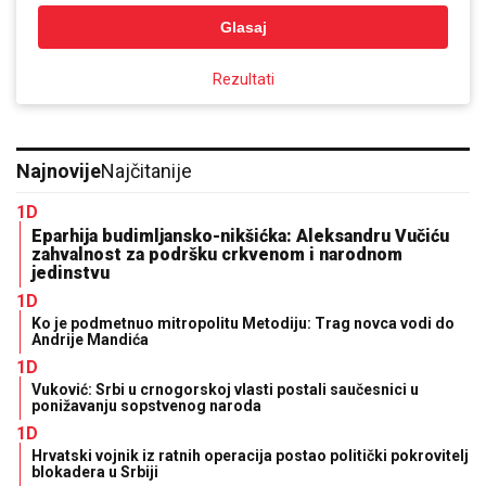
Glasaj
Rezultati
Najnovije
Najčitanije
1D
Eparhija budimljansko-nikšićka: Aleksandru Vučiću
zahvalnost za podršku crkvenom i narodnom
jedinstvu
1D
Ko je podmetnuo mitropolitu Metodiju: Trag novca vodi do
Andrije Mandića
1D
Vuković: Srbi u crnogorskoj vlasti postali saučesnici u
ponižavanju sopstvenog naroda
1D
Hrvatski vojnik iz ratnih operacija postao politički pokrovitelj
blokadera u Srbiji