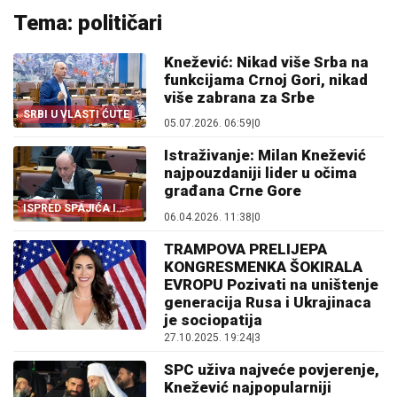
Tema: političari
Knežević: Nikad više Srba na
funkcijama Crnoj Gori, nikad
više zabrana za Srbe
SRBI U VLASTI ĆUTE
05.07.2026. 06:59
|
0
Istraživanje: Milan Knežević
najpouzdaniji lider u očima
građana Crne Gore
ISPRED SPAJIĆA I
06.04.2026. 11:38
|
0
ŽIVKOVIĆA
TRAMPOVA PRELIJEPA
KONGRESMENKA ŠOKIRALA
EVROPU Pozivati na uništenje
generacija Rusa i Ukrajinaca
je sociopatija
27.10.2025. 19:24
|
3
SPC uživa najveće povjerenje,
Knežević najpopularniji