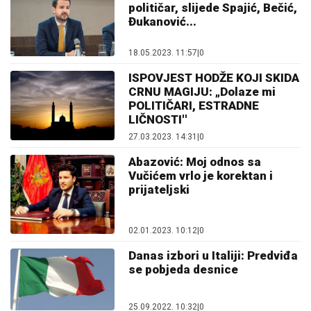
političar, slijede Spajić, Bečić,
Đukanović...
18.05.2023. 11:57
|
0
ISPOVJEST HODŽE KOJI SKIDA
CRNU MAGIJU: „Dolaze mi
POLITIČARI, ESTRADNE
LIČNOSTI''
27.03.2023. 14:31
|
0
Abazović: Moj odnos sa
Vučićem vrlo je korektan i
prijateljski
02.01.2023. 10:12
|
0
Danas izbori u Italiji: Predviđa
se pobjeda desnice
25.09.2022. 10:32
|
0