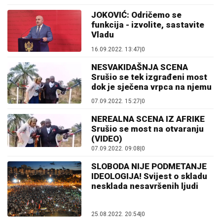
JOKOVIĆ: Odričemo se
funkcija - izvolite, sastavite
Vladu
16.09.2022. 13:47
|
0
NESVAKIDAŠNJA SCENA
Srušio se tek izgrađeni most
dok je sječena vrpca na njemu
07.09.2022. 15:27
|
0
NEREALNA SCENA IZ AFRIKE
Srušio se most na otvaranju
(VIDEO)
07.09.2022. 09:08
|
0
SLOBODA NIJE PODMETANJE
IDEOLOGIJA! Svijest o skladu
nesklada nesavršenih ljudi
25.08.2022. 20:54
|
0