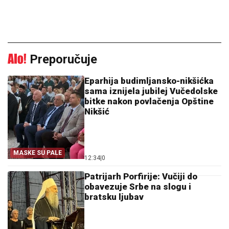
Preporučuje
Eparhija budimljansko-nikšićka
sama iznijela jubilej Vučedolske
bitke nakon povlačenja Opštine
Nikšić
MASKE SU PALE
12:34
|
0
Patrijarh Porfirije: Vučiji do
obavezuje Srbe na slogu i
bratsku ljubav