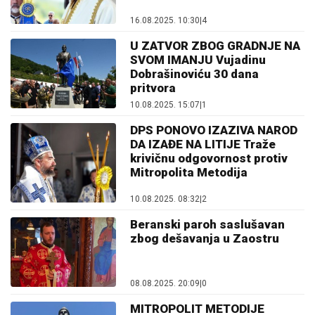
16.08.2025. 10:30
|
4
U ZATVOR ZBOG GRADNJE NA
SVOM IMANJU Vujadinu
Dobrašinoviću 30 dana
pritvora
10.08.2025. 15:07
|
1
DPS PONOVO IZAZIVA NAROD
DA IZAĐE NA LITIJE Traže
krivičnu odgovornost protiv
Mitropolita Metodija
10.08.2025. 08:32
|
2
Beranski paroh saslušavan
zbog dešavanja u Zaostru
08.08.2025. 20:09
|
0
MITROPOLIT METODIJE