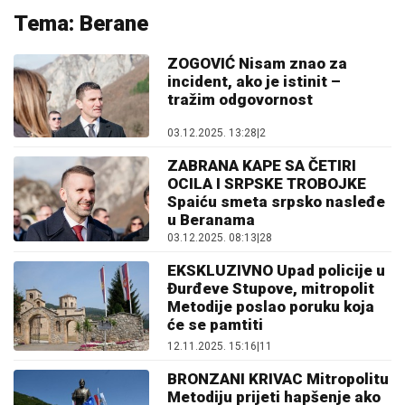
Tema: Berane
ZOGOVIĆ Nisam znao za
incident, ako je istinit –
tražim odgovornost
03.12.2025. 13:28
|
2
ZABRANA KAPE SA ČETIRI
OCILA I SRPSKE TROBOJKE
Spaiću smeta srpsko nasleđe
u Beranama
03.12.2025. 08:13
|
28
EKSKLUZIVNO Upad policije u
Đurđeve Stupove, mitropolit
Metodije poslao poruku koja
će se pamtiti
12.11.2025. 15:16
|
11
BRONZANI KRIVAC Mitropolitu
Metodiju prijeti hapšenje ako