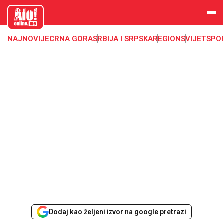
aloonline.
me
NAJNOVIJE
CRNA GORA
SRBIJA I SRPSKA
REGION
SVIJET
SPO
Dodaj kao željeni izvor na google pretrazi