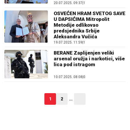
20.07.2025. 09:37
|
1
OSVEĆEN HRAM SVETOG SAVE
U DAPSIĆIMA Mitropolit
Metodije odlikovao
predsjednika Srbije
Aleksandra Vučića
19.07.2025. 11:59
|
1
BERANE Zaplijenjen veliki
arsenal oružja i narkotici, više
lica pod istragom
10.07.2025. 08:08
|
0
1
2
...