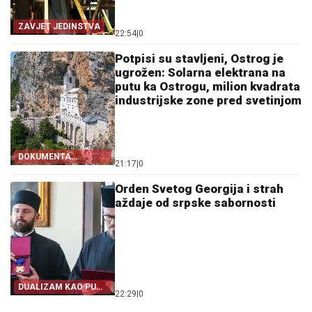
ZAVJET JEDINSTVA
22:54
|
0
Potpisi su stavljeni, Ostrog je
ugrožen: Solarna elektrana na
putu ka Ostrogu, milion kvadrata
industrijske zone pred svetinjom
DOKUMENTA
21:17
|
0
OTKRIVAJU
Orden Svetog Georgija i strah
aždaje od srpske sabornosti
DUALIZAM KAO PUT
22:29
|
0
IZ SRPSTVA