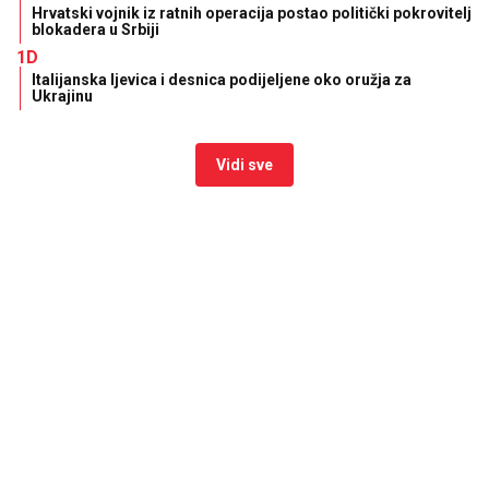
Hrvatski vojnik iz ratnih operacija postao politički pokrovitelj
blokadera u Srbiji
1D
Italijanska ljevica i desnica podijeljene oko oružja za
Ukrajinu
Vidi sve