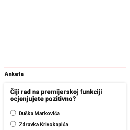
Anketa
Čiji rad na premijerskoj funkciji
ocjenjujete pozitivno?
Duška Markovića
Zdravka Krivokapića