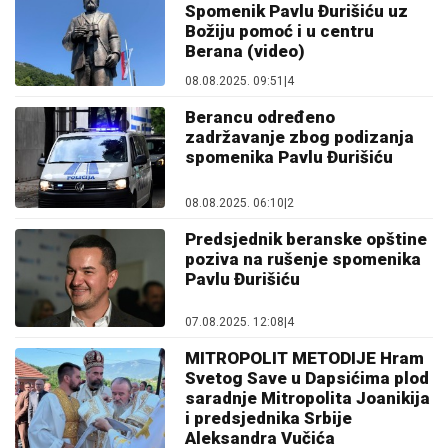
Spomenik Pavlu Đurišiću uz
Božiju pomoć i u centru
Berana (video)
08.08.2025. 09:51
|
4
Berancu određeno
zadržavanje zbog podizanja
spomenika Pavlu Đurišiću
08.08.2025. 06:10
|
2
Predsjednik beranske opštine
poziva na rušenje spomenika
Pavlu Đurišiću
07.08.2025. 12:08
|
4
MITROPOLIT METODIJE Hram
Svetog Save u Dapsićima plod
saradnje Mitropolita Joanikija
i predsjednika Srbije
Aleksandra Vučića