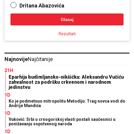
Dritana Abazovića
Glasaj
Rezultati
Najnovije
Najčitanije
21H
Eparhija budimljansko-nikšićka: Aleksandru Vučiću
zahvalnost za podršku crkvenom i narodnom
jedinstvu
1D
Ko je podmetnuo mitropolitu Metodiju: Trag novca vodi do
Andrije Mandića
1D
Vuković: Srbi u crnogorskoj vlasti postali saučesnici u
ponižavanju sopstvenog naroda
1D