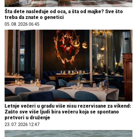
Šta dete nasleđuje od oca, a šta od majke? Sve što
treba da znate o genetici
05. 08. 2026 06:45
Letnje večeri u gradu više nisu rezervisane za vikend:
Zašto sve više ljudi bira večeru koja se spontano
pretvori u druženje
23. 07. 2026 12:47