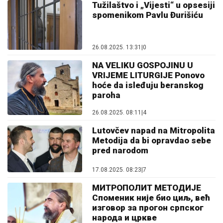
Tužilaštvo i „Vijesti“ u opsesiji
spomenikom Pavlu Đurišiću
26.08.2025. 13:31
|
0
NA VELIKU GOSPOJINU U
VRIJEME LITURGIJE Ponovo
hoće da isleđuju beranskog
paroha
26.08.2025. 08:11
|
4
Lutovčev napad na Mitropolita
Metodija da bi opravdao sebe
pred narodom
17.08.2025. 08:23
|
7
МИТРОПОЛИТ МЕТОДИЈЕ
Споменик није био циљ, већ
изговор за прогон српског
народа и цркве