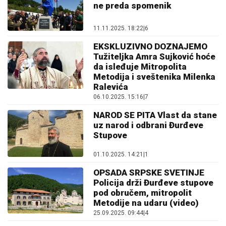
ne preda spomenik
11.11.2025. 18:22
|
6
EKSKLUZIVNO DOZNAJEMO
Tužiteljka Amra Sujković hoće
da isleđuje Mitropolita
Metodija i sveštenika Milenka
Ralevića
06.10.2025. 15:16
|
7
NAROD SE PITA Vlast da stane
uz narod i odbrani Đurđeve
Stupove
01.10.2025. 14:21
|
1
OPSADA SRPSKE SVETINJE
Policija drži Đurđeve stupove
pod obručem, mitropolit
Metodije na udaru (video)
25.09.2025. 09:44
|
4