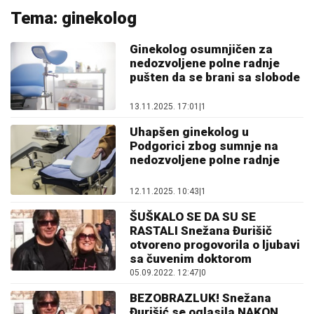
Tema: ginekolog
Ginekolog osumnjičen za
nedozvoljene polne radnje
pušten da se brani sa slobode
13.11.2025. 17:01
|
1
Uhapšen ginekolog u
Podgorici zbog sumnje na
nedozvoljene polne radnje
12.11.2025. 10:43
|
1
ŠUŠKALO SE DA SU SE
RASTALI Snežana Đurišič
otvoreno progovorila o ljubavi
sa čuvenim doktorom
05.09.2022. 12:47
|
0
BEZOBRAZLUK! Snežana
Đurišić se oglasila NAKON