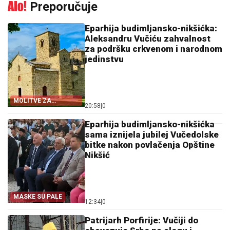
Preporučuje
Eparhija budimljansko-nikšićka:
Aleksandru Vučiću zahvalnost
za podršku crkvenom i narodnom
jedinstvu
MOLITVE ZA
20:58
|
0
ZDRAVLJE I USPJEH
Eparhija budimljansko-nikšićka
sama iznijela jubilej Vučedolske
bitke nakon povlačenja Opštine
Nikšić
MASKE SU PALE
12:34
|
0
Patrijarh Porfirije: Vučiji do