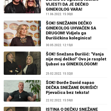
VIJESTI DA JE DEČKO
GINEKOLOG VARA!
11.06.2022. 15:30
|
0
ŠOK! SNEŽANIN DEČKO
GINEKOLOG UHVAĆEN SA
DRUGOM! Vidjela ga
Đurišićkina koleginica!
30.05.2022. 12:15
|
0
ŠOK! Snežana Đurišić: "Vanja
nije moj dečko!" Ovo je rasplet
ljubavi sa GINEKOLOGOM!
25.02.2022. 15:32
|
0
ŠOK! Đorđe David napao
DEČKA SNEŽANE ĐURIŠIĆ!
Pjevačica bez teksta!
22.02.2022. 15:59
|
0
ISTINA O DEČKU SNEŽANE