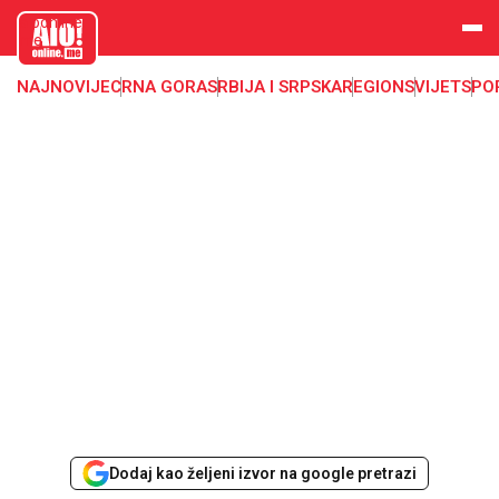
aloonline.
me
NAJNOVIJE
CRNA GORA
SRBIJA I SRPSKA
REGION
SVIJET
SPO
Dodaj kao željeni izvor na google pretrazi