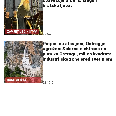
obavezuje Srbe na slogu i
bratsku ljubav
ZAVJET JEDINSTVA
22:54
|
0
Potpisi su stavljeni, Ostrog je
ugrožen: Solarna elektrana na
putu ka Ostrogu, milion kvadrata
industrijske zone pred svetinjom
DOKUMENTA
21:17
|
0
OTKRIVAJU