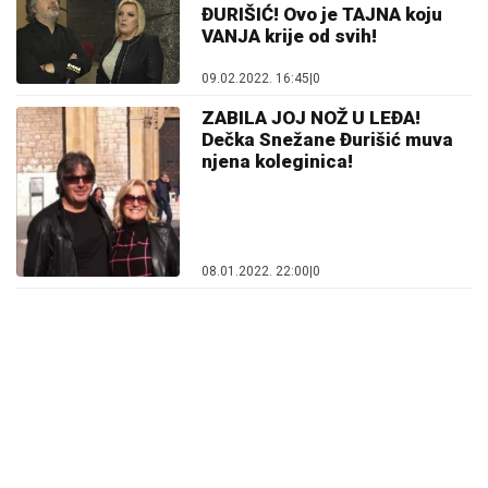
ĐURIŠIĆ! Ovo je TAJNA koju
VANJA krije od svih!
09.02.2022. 16:45
|
0
ZABILA JOJ NOŽ U LEĐA!
Dečka Snežane Đurišić muva
njena koleginica!
08.01.2022. 22:00
|
0