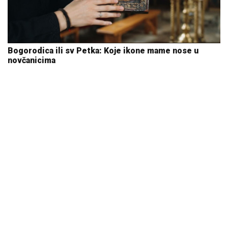
Bogorodica ili sv Petka: Koje ikone mame nose u
novčanicima
10. 08. 2026 09:05
25.000 kupaca već kupuje uz PerSu Extra. A ti? Saznaj
više
03. 08. 2026 07:31