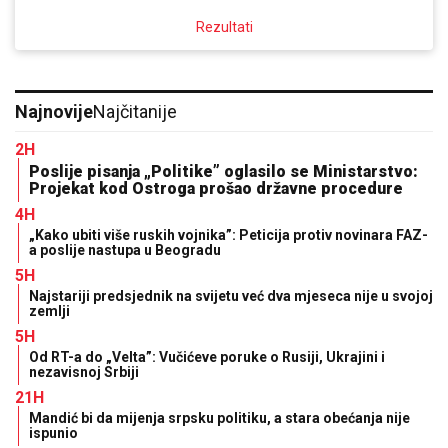
Rezultati
Najnovije
Najčitanije
2H
Poslije pisanja „Politike” oglasilo se Ministarstvo:
Projekat kod Ostroga prošao državne procedure
4H
„Kako ubiti više ruskih vojnika”: Peticija protiv novinara FAZ-
a poslije nastupa u Beogradu
5H
Najstariji predsjednik na svijetu već dva mjeseca nije u svojoj
zemlji
5H
Od RT-a do „Velta”: Vučićeve poruke o Rusiji, Ukrajini i
nezavisnoj Srbiji
21H
Mandić bi da mijenja srpsku politiku, a stara obećanja nije
ispunio