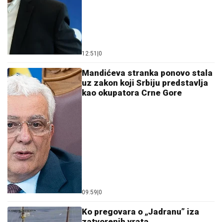
12:51
|
0
Mandićeva stranka ponovo stala
uz zakon koji Srbiju predstavlja
kao okupatora Crne Gore
09:59
|
0
Ko pregovara o „Jadranu” iza
zatvorenih vrata