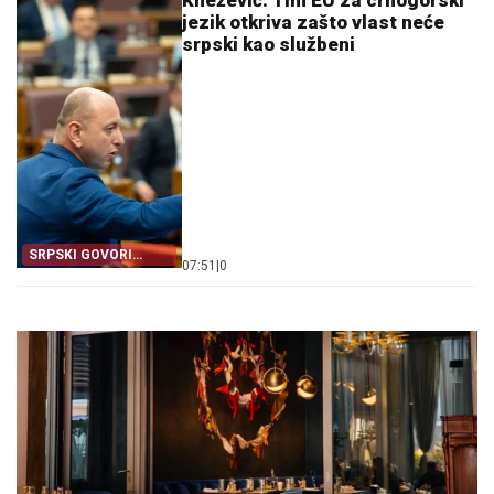
Knežević: Tim EU za crnogorski
jezik otkriva zašto vlast neće
srpski kao službeni
SRPSKI GOVORI
07:51
|
0
VEĆINA