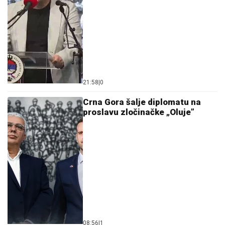
21:58
|
0
Crna Gora šalje diplomatu na
proslavu zločinačke „Oluje”
08:56
|
1