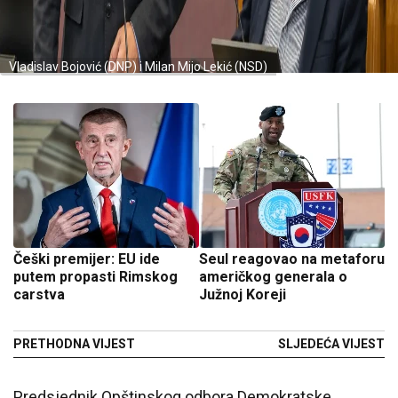
Vladislav Bojović (DNP) i Milan Mijo Lekić (NSD)
Češki premijer: EU ide
Seul reagovao na metaforu
putem propasti Rimskog
američkog generala o
carstva
Južnoj Koreji
PRETHODNA VIJEST
SLJEDEĆA VIJEST
Predsjednik Opštinskog odbora Demokratske