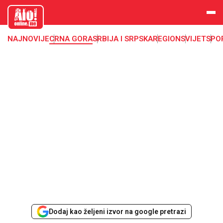
aloonline.
me
NAJNOVIJE
CRNA GORA
SRBIJA I SRPSKA
REGION
SVIJET
SPO
Dodaj kao željeni izvor na google pretrazi