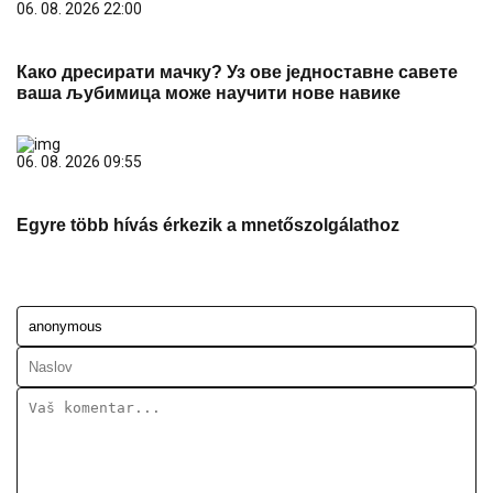
06. 08. 2026 22:00
Како дресирати мачку? Уз ове једноставне савете
ваша љубимица може научити нове навике
06. 08. 2026 09:55
Egyre több hívás érkezik a mnetőszolgálathoz