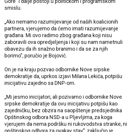
Gore” i dalje postoji u političkom i programskom
smislu.
„Ako nemamo razumijevanje od naših koalicionih
partnera, vjerujemo da ćemo imati razumijevanje
građana. Mi ovo radimo zbog građana koji nisu
zaboravili ova opredjeljenja i koji su nam nametnuli
obavezu da ih snažno branimo i da se za njih
borimo”, poručio je Bojović.
On je na kraju pozvao odbornike Nove srpske
demokratije da, uprkos izjavi Milana Lekića, potpišu
inicijativu zajedno sa DNP-om.
„Mi jesmo inicijatori, ali pozivamo i odbornike Nove
srpske demokratije da ovu inicijativu potpišu kao
zajedničku, bez obzira na saopštenje predsjednika
Opštinskog odbora NSD-a u Pljevljima, za koga
vjerujem da nema podršku ni rukovodstva stranke, ni
opštinskog odbora za ovakav stav”, zaključio je