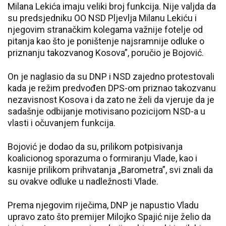
Milana Lekića imaju veliki broj funkcija. Nije valjda da
su predsjedniku OO NSD Pljevlja Milanu Lekiću i
njegovim stranačkim kolegama važnije fotelje od
pitanja kao što je poništenje najsramnije odluke o
priznanju takozvanog Kosova”, poručio je Bojović.
On je naglasio da su DNP i NSD zajedno protestovali
kada je režim predvođen DPS-om priznao takozvanu
nezavisnost Kosova i da zato ne želi da vjeruje da je
sadašnje odbijanje motivisano pozicijom NSD-a u
vlasti i očuvanjem funkcija.
Bojović je dodao da su, prilikom potpisivanja
koalicionog sporazuma o formiranju Vlade, kao i
kasnije prilikom prihvatanja „Barometra”, svi znali da
su ovakve odluke u nadležnosti Vlade.
Prema njegovim riječima, DNP je napustio Vladu
upravo zato što premijer Milojko Spajić nije želio da