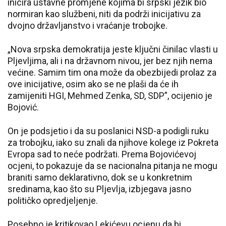
inicira ustavne promjene kojima bi srpski jezik bio
normiran kao službeni, niti da podrži inicijativu za
dvojno državljanstvo i vraćanje trobojke.
„Nova srpska demokratija jeste ključni činilac vlasti u
Pljevljima, ali i na državnom nivou, jer bez njih nema
većine. Samim tim ona može da obezbijedi prolaz za
ove inicijative, osim ako se ne plaši da će ih
zamijeniti HGI, Mehmed Zenka, SD, SDP”, ocijenio je
Bojović.
On je podsjetio i da su poslanici NSD-a podigli ruku
za trobojku, iako su znali da njihove kolege iz Pokreta
Evropa sad to neće podržati. Prema Bojovićevoj
ocjeni, to pokazuje da se nacionalna pitanja ne mogu
braniti samo deklarativno, dok se u konkretnim
sredinama, kao što su Pljevlja, izbjegava jasno
političko opredjeljenje.
Posebno je kritikovao Lekićevu ocjenu da bi