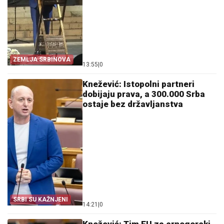
ZEMLJA SRBINOVA
13:55
|
0
Knežević: Istopolni partneri
dobijaju prava, a 300.000 Srba
ostaje bez državljanstva
SRBI SU KAŽNJENI
14:21
|
0