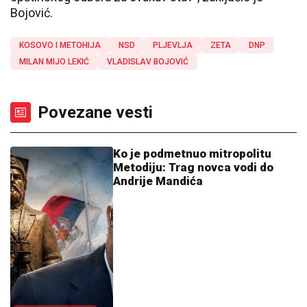
Bojović.
KOSOVO I METOHIJA
NSD
PLJEVLJA
ZETA
DNP
MILAN MIJO LEKIĆ
VLADISLAV BOJOVIĆ
Povezane vesti
Ko je podmetnuo mitropolitu
Metodiju: Trag novca vodi do
Andrije Mandića