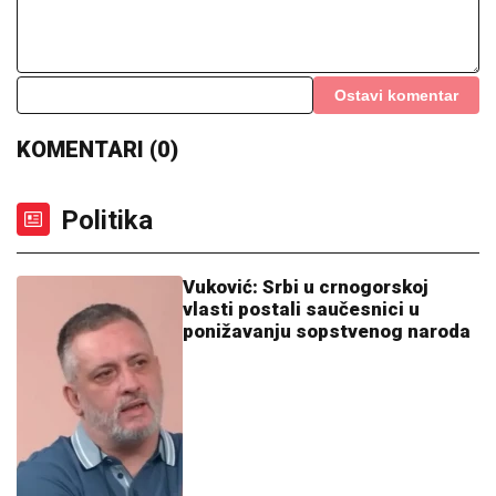
Ostavi komentar
KOMENTARI (0)
Politika
Vuković: Srbi u crnogorskoj
vlasti postali saučesnici u
ponižavanju sopstvenog naroda