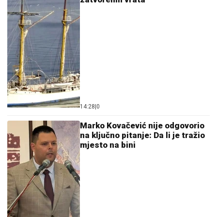
14:28
|
0
Marko Kovačević nije odgovorio
na ključno pitanje: Da li je tražio
mjesto na bini