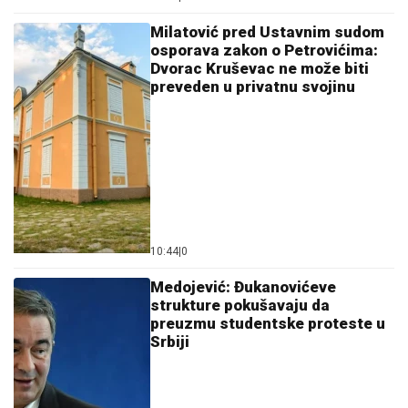
Milatović pred Ustavnim sudom
osporava zakon o Petrovićima:
Dvorac Kruševac ne može biti
preveden u privatnu svojinu
10:44
|
0
Medojević: Đukanovićeve
strukture pokušavaju da
preuzmu studentske proteste u
Srbiji