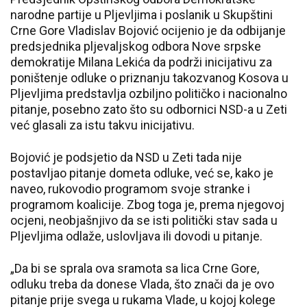
narodne partije u Pljevljima i poslanik u Skupštini
Crne Gore Vladislav Bojović ocijenio je da odbijanje
predsjednika pljevaljskog odbora Nove srpske
demokratije Milana Lekića da podrži inicijativu za
poništenje odluke o priznanju takozvanog Kosova u
Pljevljima predstavlja ozbiljno političko i nacionalno
pitanje, posebno zato što su odbornici NSD-a u Zeti
već glasali za istu takvu inicijativu.
Bojović je podsjetio da NSD u Zeti tada nije
postavljao pitanje dometa odluke, već se, kako je
naveo, rukovodio programom svoje stranke i
programom koalicije. Zbog toga je, prema njegovoj
ocjeni, neobjašnjivo da se isti politički stav sada u
Pljevljima odlaže, uslovljava ili dovodi u pitanje.
„Da bi se sprala ova sramota sa lica Crne Gore,
odluku treba da donese Vlada, što znači da je ovo
pitanje prije svega u rukama Vlade, u kojoj kolege