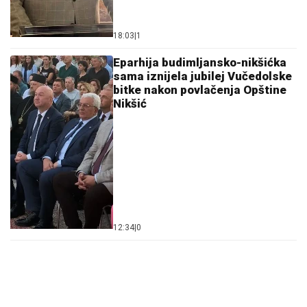
18:03
|
1
Eparhija budimljansko-nikšićka
sama iznijela jubilej Vučedolske
bitke nakon povlačenja Opštine
Nikšić
12:34
|
0