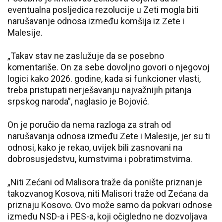
eventualna posljedica rezolucije u Zeti mogla biti
narušavanje odnosa između komšija iz Zete i
Malesije.
„Takav stav ne zaslužuje da se posebno
komentariše. On za sebe dovoljno govori o njegovoj
logici kako 2026. godine, kada si funkcioner vlasti,
treba pristupati nerješavanju najvažnijih pitanja
srpskog naroda”, naglasio je Bojović.
On je poručio da nema razloga za strah od
narušavanja odnosa između Zete i Malesije, jer su ti
odnosi, kako je rekao, uvijek bili zasnovani na
dobrosusjedstvu, kumstvima i pobratimstvima.
„Niti Zećani od Malisora traže da ponište priznanje
takozvanog Kosova, niti Malisori traže od Zećana da
priznaju Kosovo. Ovo može samo da pokvari odnose
između NSD-a i PES-a, koji očigledno ne dozvoljava