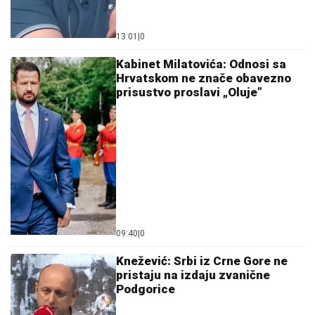
13:01
|
0
Kabinet Milatovića: Odnosi sa
Hrvatskom ne znače obavezno
prisustvo proslavi „Oluje”
09:40
|
0
Knežević: Srbi iz Crne Gore ne
pristaju na izdaju zvanične
Podgorice