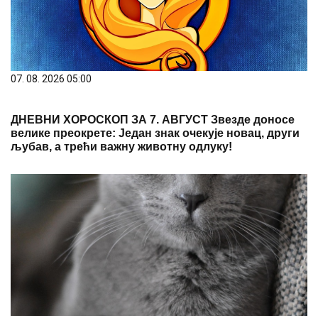
07. 08. 2026 05:00
ДНЕВНИ ХОРОСКОП ЗА 7. АВГУСТ Звезде доносе
велике преокрете: Један знак очекује новац, други
љубав, а трећи важну животну одлуку!