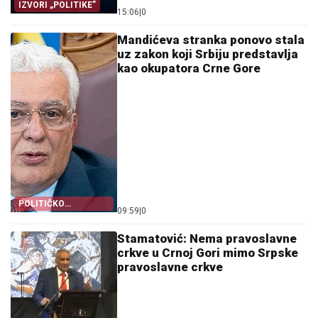
IZVORI „POLITIKE”
15:06
|
0
Mandićeva stranka ponovo stala
uz zakon koji Srbiju predstavlja
kao okupatora Crne Gore
POLITIČKO
09:59
|
0
LICEMJERSTVO
Stamatović: Nema pravoslavne
crkve u Crnoj Gori mimo Srpske
pravoslavne crkve