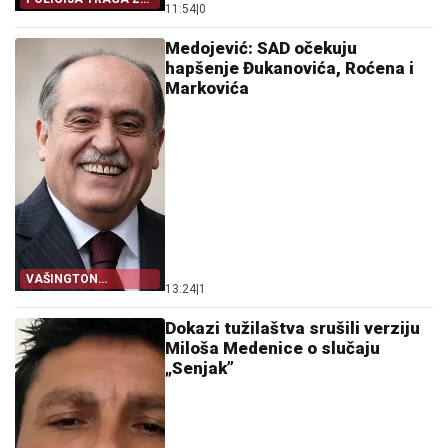
11:54
|
0
AUTORIMA
PRIJETNJI
Medojević: SAD očekuju
hapšenje Đukanovića, Roćena i
Markovića
VAŠINGTON
13:24
|
1
NEZADOVOLJAN
Dokazi tužilaštva srušili verziju
Miloša Medenice o slučaju
„Senjak”