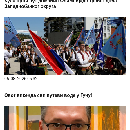
Кула први пут домаћин Олимпијаде трећег доба
Западнобачког округа
06. 08. 2026 06:32
Овог викенда сви путеви воде у Гучу!