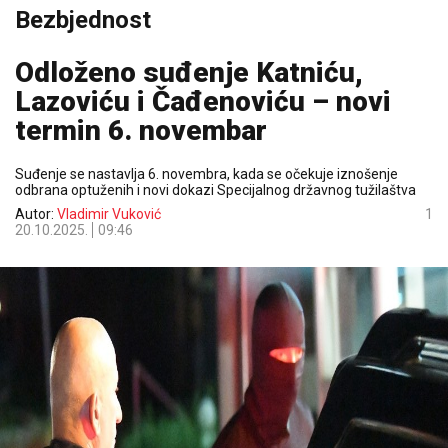
Bezbjednost
Odloženo suđenje Katniću,
Lazoviću i Čađenoviću – novi
termin 6. novembar
Suđenje se nastavlja 6. novembra, kada se očekuje iznošenje
odbrana optuženih i novi dokazi Specijalnog državnog tužilaštva
Autor:
Vladimir Vuković
1
20.10.2025.
09:46