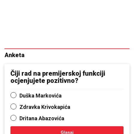
Anketa
Čiji rad na premijerskoj funkciji
ocjenjujete pozitivno?
Duška Markovića
Zdravka Krivokapića
Dritana Abazovića
Glasaj