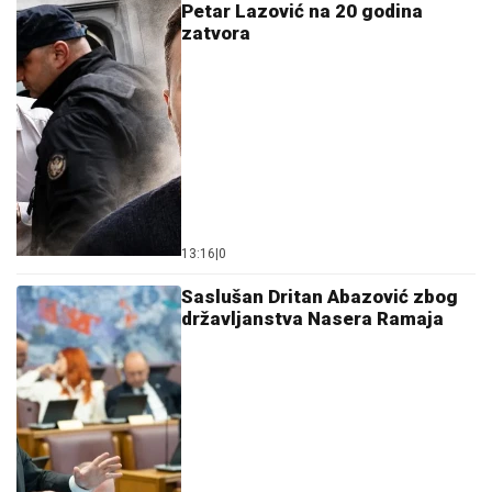
Petar Lazović na 20 godina
zatvora
13:16
|
0
Saslušan Dritan Abazović zbog
državljanstva Nasera Ramaja