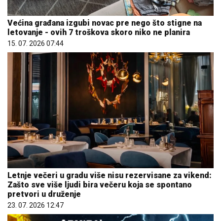
Većina građana izgubi novac pre nego što stigne na
letovanje - ovih 7 troškova skoro niko ne planira
15. 07. 2026 07:44
Letnje večeri u gradu više nisu rezervisane za vikend:
Zašto sve više ljudi bira večeru koja se spontano
pretvori u druženje
23. 07. 2026 12:47