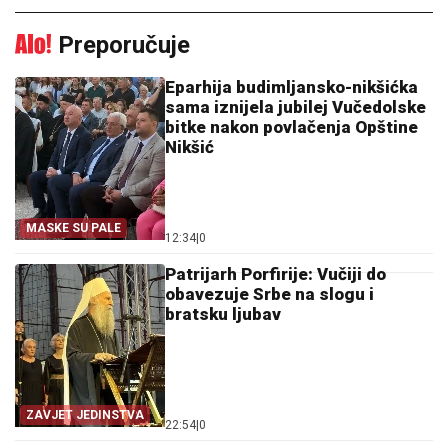
Preporučuje
Eparhija budimljansko-nikšićka
sama iznijela jubilej Vučedolske
bitke nakon povlačenja Opštine
Nikšić
MASKE SU PALE
12:34
|
0
Patrijarh Porfirije: Vučiji do
obavezuje Srbe na slogu i
bratsku ljubav
ZAVJET JEDINSTVA
22:54
|
0