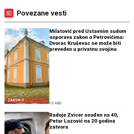
Povezane vesti
Milatović pred Ustavnim sudom
osporava zakon o Petrovićima:
Dvorac Kruševac ne može biti
preveden u privatnu svojinu
ZAKON O
10:44
|
0
PETROVIĆIMA
Radoje Zvicer osuđen na 40,
Petar Lazović na 20 godina
zatvora