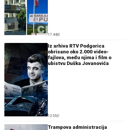
17:44
|
0
Iz arhiva RTV Podgorica
obrisano oko 2.000 video-
fajlova, među njima i film o
ubistvu Duška Jovanovića
12:55
|
1
Trampova administracija