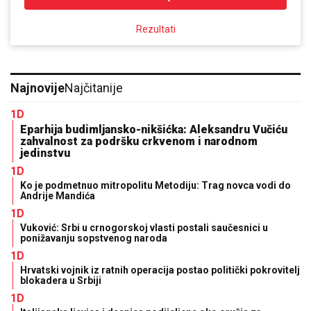
Rezultati
Najnovije
Najčitanije
1D
Eparhija budimljansko-nikšićka: Aleksandru Vučiću
zahvalnost za podršku crkvenom i narodnom
jedinstvu
1D
Ko je podmetnuo mitropolitu Metodiju: Trag novca vodi do
Andrije Mandića
1D
Vuković: Srbi u crnogorskoj vlasti postali saučesnici u
ponižavanju sopstvenog naroda
1D
Hrvatski vojnik iz ratnih operacija postao politički pokrovitelj
blokadera u Srbiji
1D