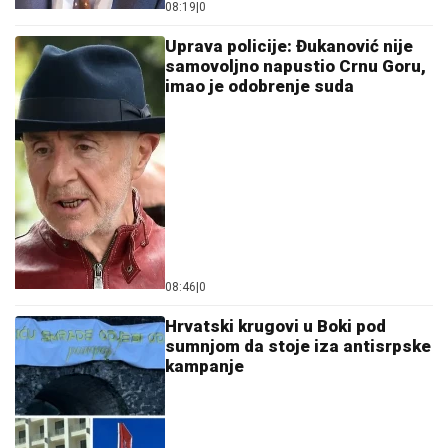
08:19
|
0
Uprava policije: Đukanović nije
samovoljno napustio Crnu Goru,
imao je odobrenje suda
08:46
|
0
Hrvatski krugovi u Boki pod
sumnjom da stoje iza antisrpske
kampanje