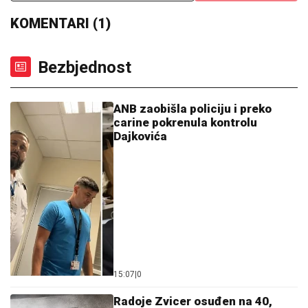
KOMENTARI (1)
Bezbjednost
ANB zaobišla policiju i preko
carine pokrenula kontrolu
Dajkovića
15:07
|
0
Radoje Zvicer osuđen na 40,