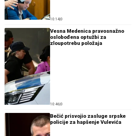
10:14
|
0
Vesna Medenica pravosnažno
oslobođena optužbi za
zloupotrebu položaja
10:46
|
0
Bečić prisvojio zasluge srpske
policije za hapšenje Vulevića