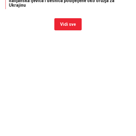
Italijanska ljevica i desnica podijeljene oko oružja za
Ukrajinu
Vidi sve