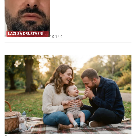
LAŽI SA DRUŠTVENIH
10:14
|
0
MREŽA