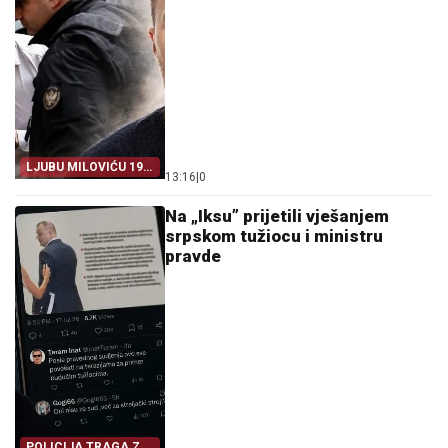
LJUBU MILOVIĆU 19
13:16
|
0
GODINA
Na „Iksu” prijetili vješanjem
srpskom tužiocu i ministru
pravde
POLICIJA TRAGA ZA