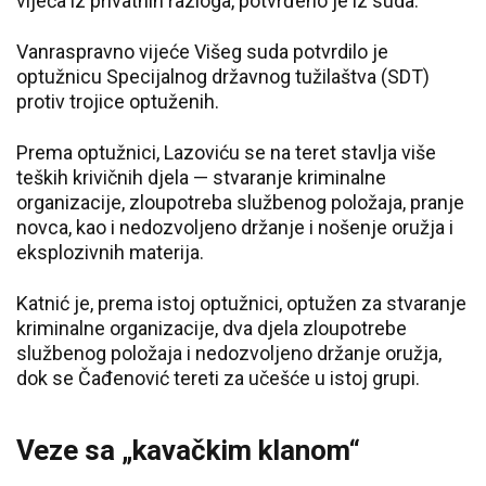
vijeća iz privatnih razloga, potvrđeno je iz suda.
Vanraspravno vijeće Višeg suda potvrdilo je
optužnicu Specijalnog državnog tužilaštva (SDT)
protiv trojice optuženih.
Prema optužnici, Lazoviću se na teret stavlja više
teških krivičnih djela — stvaranje kriminalne
organizacije, zloupotreba službenog položaja, pranje
novca, kao i nedozvoljeno držanje i nošenje oružja i
eksplozivnih materija.
Katnić je, prema istoj optužnici, optužen za stvaranje
kriminalne organizacije, dva djela zloupotrebe
službenog položaja i nedozvoljeno držanje oružja,
dok se Čađenović tereti za učešće u istoj grupi.
Veze sa „kavačkim klanom“