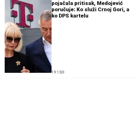
pojačala pritisak, Medojević
poručuje: Ko služi Crnoj Gori, a
ko DPS kartelu
19:13
|
0