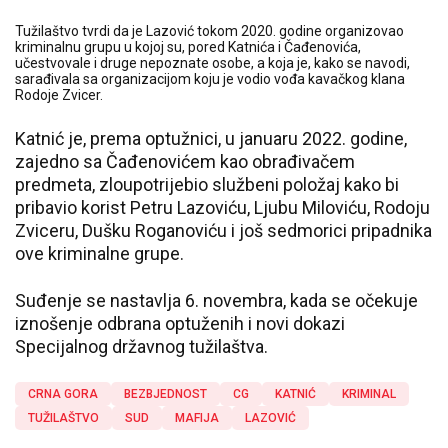
Tužilaštvo tvrdi da je Lazović tokom 2020. godine organizovao
kriminalnu grupu u kojoj su, pored Katnića i Čađenovića,
učestvovale i druge nepoznate osobe, a koja je, kako se navodi,
sarađivala sa organizacijom koju je vodio vođa kavačkog klana
Rodoje Zvicer.
Katnić je, prema optužnici, u januaru 2022. godine,
zajedno sa Čađenovićem kao obrađivačem
predmeta, zloupotrijebio službeni položaj kako bi
pribavio korist Petru Lazoviću, Ljubu Miloviću, Rodoju
Zviceru, Dušku Roganoviću i još sedmorici pripadnika
ove kriminalne grupe.
Suđenje se nastavlja 6. novembra, kada se očekuje
iznošenje odbrana optuženih i novi dokazi
Specijalnog državnog tužilaštva.
CRNA GORA
BEZBJEDNOST
CG
KATNIĆ
KRIMINAL
TUŽILAŠTVO
SUD
MAFIJA
LAZOVIĆ