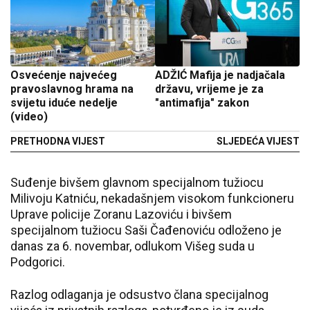
Оsvećenje najvećeg
ADŽIĆ Mafija je nadjačala
pravoslavnog hrama na
državu, vrijeme je za
svijetu iduće nedelje
"antimafija" zakon
(video)
PRETHODNA VIJEST
SLJEDEĆA VIJEST
Suđenje bivšem glavnom specijalnom tužiocu
Milivoju Katniću, nekadašnjem visokom funkcioneru
Uprave policije Zoranu Lazoviću i bivšem
specijalnom tužiocu Saši Čađenoviću odloženo je
danas za 6. novembar, odlukom Višeg suda u
Podgorici.
Razlog odlaganja je odsustvo člana specijalnog