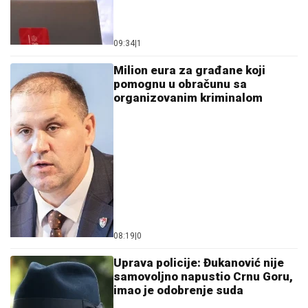
09:34
|
1
Milion eura za građane koji
pomognu u obračunu sa
organizovanim kriminalom
08:19
|
0
Uprava policije: Đukanović nije
samovoljno napustio Crnu Goru,
imao je odobrenje suda