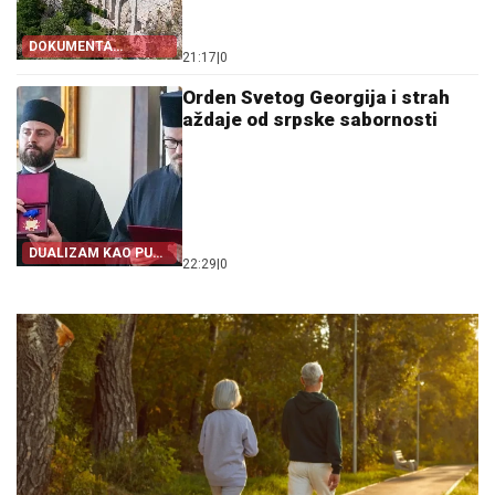
DOKUMENTA
21:17
|
0
OTKRIVAJU
Orden Svetog Georgija i strah
aždaje od srpske sabornosti
DUALIZAM KAO PUT
22:29
|
0
IZ SRPSTVA