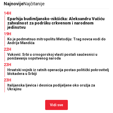
Najnovije
Najčitanije
14H
Eparhija budimljansko-nikšićka: Aleksandru Vučiću
zahvalnost za podršku crkvenom i narodnom
jedinstvu
19H
Ko je podmetnuo mitropolitu Metodiju: Trag novca vodi do
Andrije Mandića
22H
Vuković: Srbi u crnogorskoj vlasti postali saučesnici u
ponižavanju sopstvenog naroda
23H
Hrvatski vojnik iz ratnih operacija postao politički pokrovitelj
blokadera u Srbiji
23H
Italijanska ljevica i desnica podijeljene oko oružja za
Ukrajinu
Vidi sve