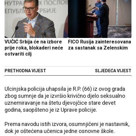
VUČIĆ Srbija će na izbore
FICO Rusija zainteresovana
prije roka, blokaderi neće
za sastanak sa Zelenskim
ostvariti cilj
PRETHODNA VIJEST
SLJEDEĆA VIJEST
Ulcinjska policija uhapsila je R.P. (66) iz ovog grada
zbog sumnje da je izvršio krivično djelo seksualno
uznemiravanje na štetu djevojčice stare devet
godina, saopšteno je iz Uprave policije.
Prema navodu istih izvora, osumnjičeni je nastavnik,
dok je oštećena učenica jedne osnovne škole.