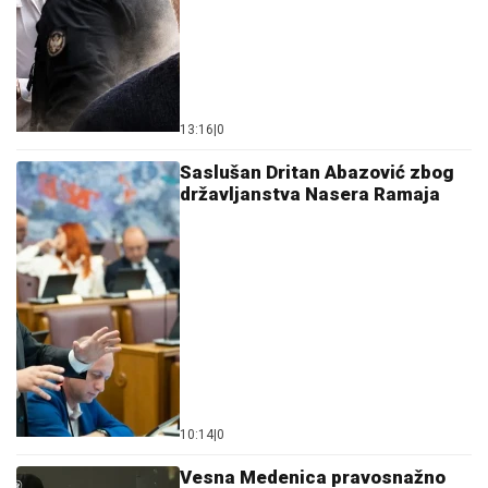
13:16
|
0
Saslušan Dritan Abazović zbog
državljanstva Nasera Ramaja
10:14
|
0
Vesna Medenica pravosnažno