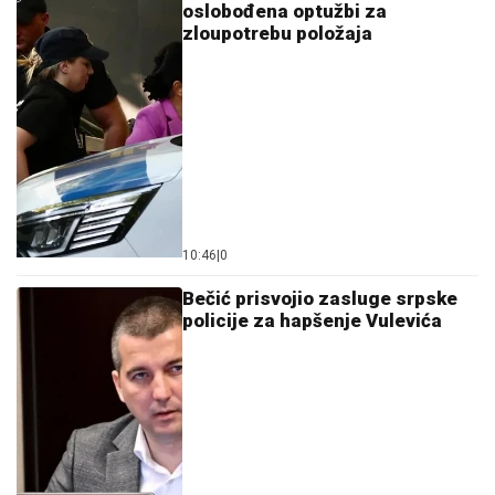
oslobođena optužbi za
zloupotrebu položaja
10:46
|
0
Bečić prisvojio zasluge srpske
policije za hapšenje Vulevića