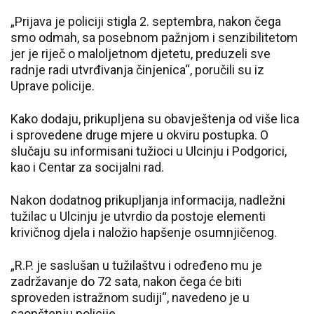
„Prijava je policiji stigla 2. septembra, nakon čega
smo odmah, sa posebnom pažnjom i senzibilitetom
jer je riječ o maloljetnom djetetu, preduzeli sve
radnje radi utvrđivanja činjenica“, poručili su iz
Uprave policije.
Kako dodaju, prikupljena su obavještenja od više lica
i sprovedene druge mjere u okviru postupka. O
slučaju su informisani tužioci u Ulcinju i Podgorici,
kao i Centar za socijalni rad.
Nakon dodatnog prikupljanja informacija, nadležni
tužilac u Ulcinju je utvrdio da postoje elementi
krivičnog djela i naložio hapšenje osumnjičenog.
„R.P. je saslušan u tužilaštvu i određeno mu je
zadržavanje do 72 sata, nakon čega će biti
sproveden istražnom sudiji“, navedeno je u
saopštenju policije.