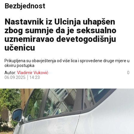
Bezbjednost
Nastavnik iz Ulcinja uhapšen
zbog sumnje da je seksualno
uznemiravao devetogodišnju
učenicu
Prikupljena su obavještenja od više lica i sprovedene druge mjere u
okviru postupka
Autor:
Vladimir Vuković
0
06.09.2025.
14:23