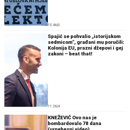
15:46
|
0
Spajić se pohvalio „istorijskom
sedmicom“, građani mu poručili:
Kolonija EU, prazni džepovi i gej
zakoni – beat that!
11:26
|
4
KNEŽEVIĆ Ovo nas je
bombardovalo 78 dana
(urnebesni video)