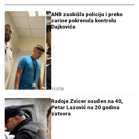
ANB zaobišla policiju i preko
carine pokrenula kontrolu
Dajkovića
15:07
|
0
Radoje Zvicer osuđen na 40,
Petar Lazović na 20 godina
zatvora