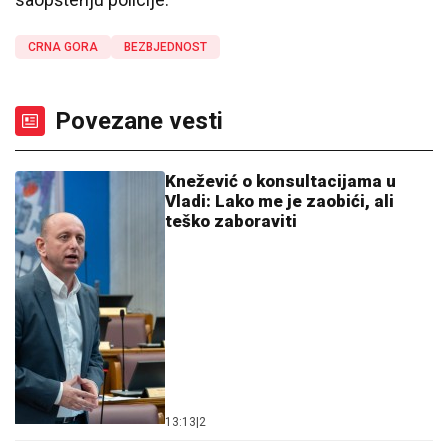
CRNA GORA
BEZBJEDNOST
Povezane vesti
Knežević o konsultacijama u
Vladi: Lako me je zaobići, ali
teško zaboraviti
13:13
|
2