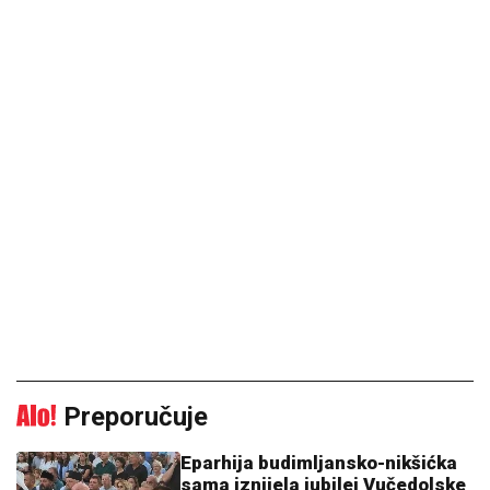
Preporučuje
Eparhija budimljansko-nikšićka
sama iznijela jubilej Vučedolske