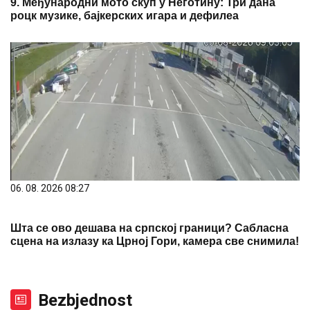
9. Међународни мото скуп у Неготину: Три дана
роцк музике, бајкерских игара и дефилеа
06. 08. 2026 08:27
Шта се ово дешава на српској граници? Сабласна
сцена на излазу ка Црној Гори, камера све снимила!
Bezbjednost