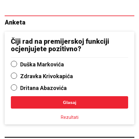
Anketa
Čiji rad na premijerskoj funkciji
ocjenjujete pozitivno?
Duška Markovića
Zdravka Krivokapića
Dritana Abazovića
Glasaj
Rezultati