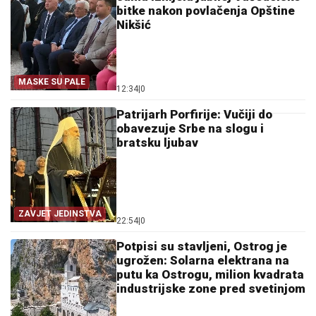
bitke nakon povlačenja Opštine
Nikšić
MASKE SU PALE
12:34
|
0
Patrijarh Porfirije: Vučiji do
obavezuje Srbe na slogu i
bratsku ljubav
ZAVJET JEDINSTVA
22:54
|
0
Potpisi su stavljeni, Ostrog je
ugrožen: Solarna elektrana na
putu ka Ostrogu, milion kvadrata
industrijske zone pred svetinjom