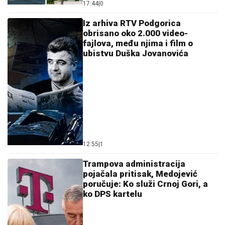
17:44
|
0
Iz arhiva RTV Podgorica
obrisano oko 2.000 video-
fajlova, među njima i film o
ubistvu Duška Jovanovića
12:55
|
1
Trampova administracija
pojačala pritisak, Medojević
poručuje: Ko služi Crnoj Gori, a
ko DPS kartelu