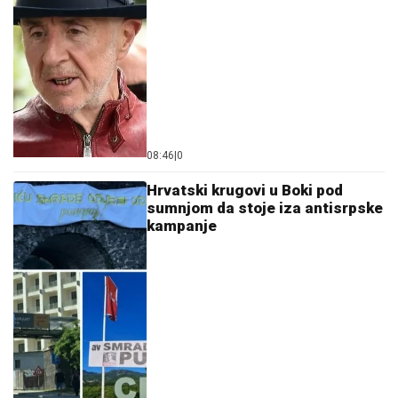
08:46
|
0
Hrvatski krugovi u Boki pod
sumnjom da stoje iza antisrpske
kampanje