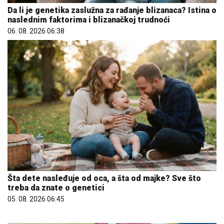
Da li je genetika zaslužna za rađanje blizanaca? Istina o
naslednim faktorima i blizanačkoj trudnoći
06. 08. 2026 06:38
Šta dete nasleđuje od oca, a šta od majke? Sve što
treba da znate o genetici
05. 08. 2026 06:45