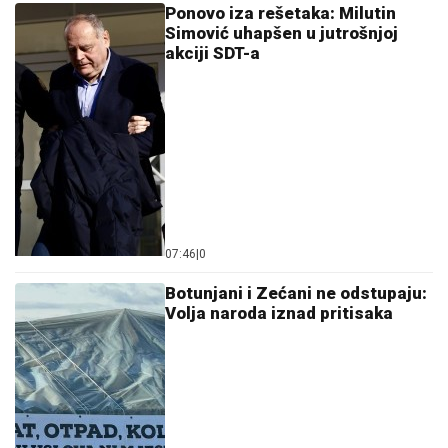
Ponovo iza rešetaka: Milutin
Simović uhapšen u jutrošnjoj
akciji SDT-a
07:46
|
0
Botunjani i Zećani ne odstupaju:
Volja naroda iznad pritisaka