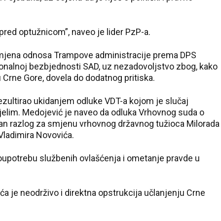
pred optužnicom”, naveo je lider PzP-a.
promjena odnosa Trampove administracije prema DPS
acionalnoj bezbjednosti SAD, uz nezadovoljstvo zbog, kako
đu Crne Gore, dovela do dodatnog pritiska.
rezultirao ukidanjem odluke VDT-a kojom je slučaj
arjelim. Medojević je naveo da odluka Vrhovnog suda o
jan razlog za smjenu vrhovnog državnog tužioca Milorada
Vladimira Novovića.
loupotrebu službenih ovlašćenja i ometanje pravde u
ća je neodrživo i direktna opstrukcija učlanjenju Crne