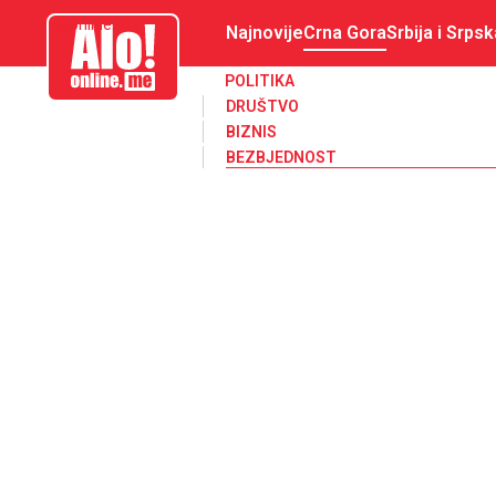
aloonline.me
Najnovije
Crna Gora
Srbija i Srpsk
POLITIKA
DRUŠTVO
BIZNIS
BEZBJEDNOST