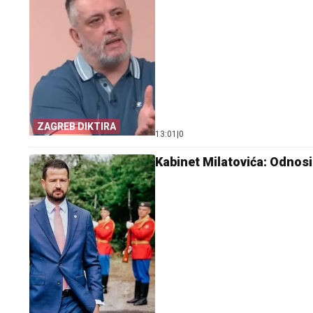
ZAGREB DIKTIRA
13:01
|
0
Kabinet Milatovića: Odnos