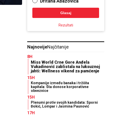
Dritana Abazovića
Glasaj
Rezultati
Najnovije
Najčitanije
8H
Miss World Crne Gore Anđela
Vukadinović zablistala na luksuznoj
jahti: Wellness vikend za pamćenje
15H
Kompanije između banaka i tržišta
kapitala: Šta donose korporativne
obveznice
15H
Plenumi protiv svojih kandidata: Sporni
Đokić, Lompar i Jasmina Paunović
17H