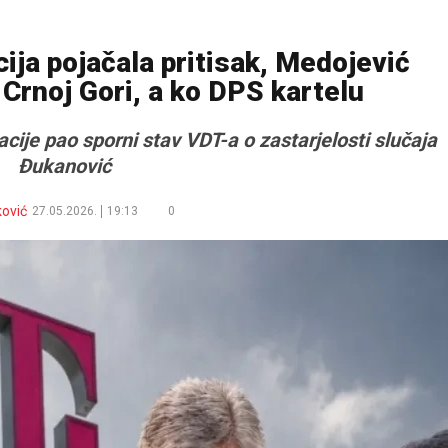
ja pojačala pritisak, Medojević
 Crnoj Gori, a ko DPS kartelu
ije pao sporni stav VDT-a o zastarjelosti slučaja
Đukanović
ković
27.05.2026.
19:13
0