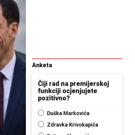
Anketa
Čiji rad na premijerskoj
funkciji ocjenjujete
pozitivno?
Duška Markovića
Zdravka Krivokapića