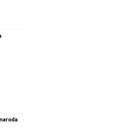
a
 naroda