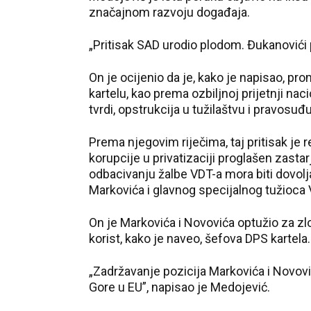
značajnom razvoju događaja.
„Pritisak SAD urodio plodom. Đukanovići 
On je ocijenio da je, kako je napisao, 
kartelu, kao prema ozbiljnoj prijetnji n
tvrdi, opstrukcija u tužilaštvu i pravosu
Prema njegovim riječima, taj pritisak je 
korupcije u privatizaciji proglašen zast
odbacivanju žalbe VDT-a mora biti dovol
Markovića i glavnog specijalnog tužioca 
On je Markovića i Novovića optužio za z
korist, kako je naveo, šefova DPS kartela.
„Zadržavanje pozicija Markovića i Novovi
Gore u EU”, napisao je Medojević.