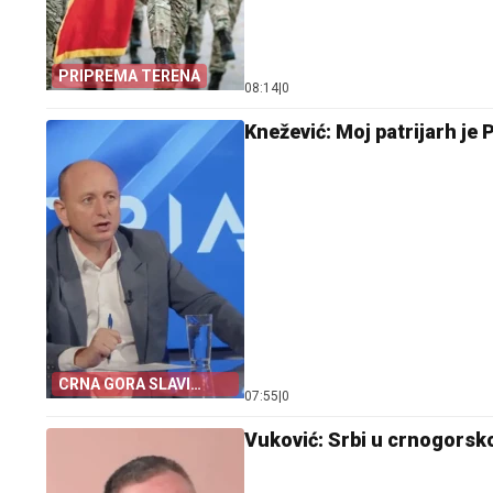
PRIPREMA TERENA
08:14
|
0
Knežević: Moj patrijarh je 
CRNA GORA SLAVI
07:55
|
0
„OLUJU“
Vuković: Srbi u crnogorsko