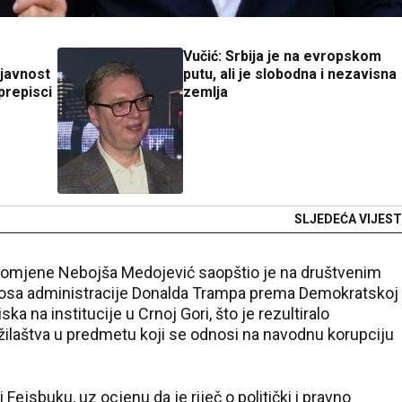
Vučić: Srbija je na evropskom
 javnost
putu, ali je slobodna i nezavisna
prepisci
zemlja
SLJEDEĆA VIJEST
omjene Nebojša Medojević saopštio je na društvenim
nosa administracije Donalda Trampa prema Demokratskoj
ska na institucije u Crnoj Gori, što je rezultiralo
ilaštva u predmetu koji se odnosi na navodnu korupciju
 Fejsbuku, uz ocjenu da je riječ o politički i pravno