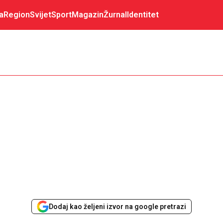
a
Region
Svijet
Sport
Magazin
Žurnal
Identitet
Dodaj kao željeni izvor na google pretrazi