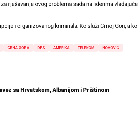
t za rješavanje ovog problema sada na liderima vladajuće
upcije i organizovanog kriminala. Ko služi Crnoj Gori, a ko
CRNA GORA
DPS
AMERIKA
TELEKOM
NOVOVIĆ
avez sa Hrvatskom, Albanijom i Prištinom