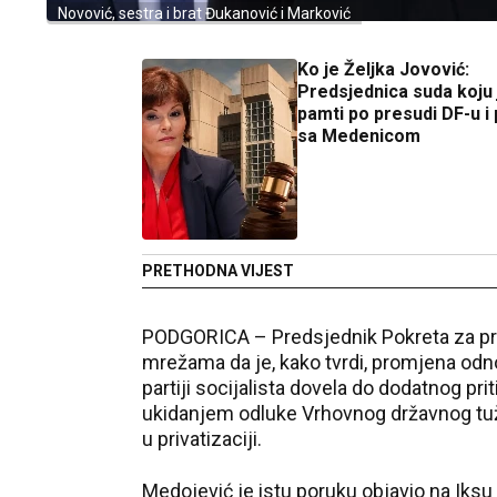
Novović, sestra i brat Đukanović i Marković
Ko je Željka Jovović:
Predsjednica suda koju
pamti po presudi DF-u i 
sa Medenicom
PRETHODNA VIJEST
PODGORICA – Predsjednik Pokreta za pr
mrežama da je, kako tvrdi, promjena od
partiji socijalista dovela do dodatnog priti
ukidanjem odluke Vrhovnog državnog tuž
u privatizaciji.
Medojević je istu poruku objavio na Iksu i