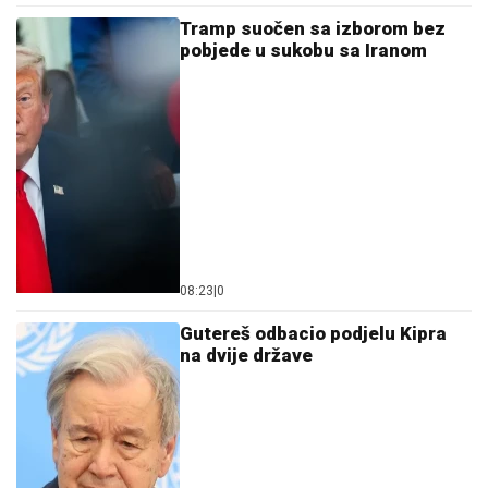
Tramp suočen sa izborom bez
pobjede u sukobu sa Iranom
08:23
|
0
Gutereš odbacio podjelu Kipra
na dvije države