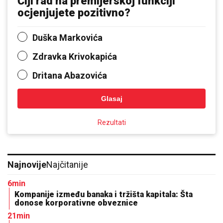
Čiji rad na premijerskoj funkciji
ocjenjujete pozitivno?
Duška Markovića
Zdravka Krivokapića
Dritana Abazovića
Glasaj
Rezultati
Najnovije
Najčitanije
6min
Kompanije između banaka i tržišta kapitala: Šta
donose korporativne obveznice
21min