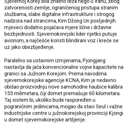
Sjevernoj Koreji bila znatno teža nego u Iranu, zbog
zatvorenosti zemlje, ograničenog pristupa stranim
službama, slabe digitalne infrastrukture i strogog
nadzora nad strancima, Kim Džong Un posljednjih
mjeseci dodatno pojačava mjere lične i državne
bezbjednosti. Sjevernokorejski lider rijetko putuje
avionom, a najčešće koristi blindirani voz i kreće se
uz jako obezbjeđenje.
Paralelno sa ustavnim izmjenama, Pjongjang
nastavlja da jača konvencionalne vojne kapacitete na
granici sa Južnom Korejom. Prema navodima
sjevernokorejske agencije KCNA, Kim je nedavno
obišao proizvodnju nove samohodne haubice kalibra
155 milimetara, čiji domet premašuje 60 kilometara.
Taj sistem bi, ukoliko bude raspoređen u
pograničnim jedinicama, mogao da stavi Seul i važne
industrijske centre u južnokorejskoj provinciji Kjongi
u domet sjevernokorejske artiljerije.