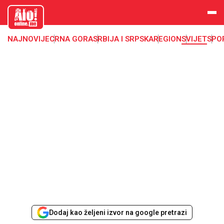
aloonline.
me
NAJNOVIJE
CRNA GORA
SRBIJA I SRPSKA
REGION
SVIJET
SPO
Dodaj kao željeni izvor na google pretrazi