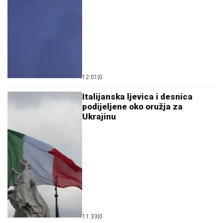
12:01
|
0
Italijanska ljevica i desnica
podijeljene oko oružja za
Ukrajinu
11:33
|
0