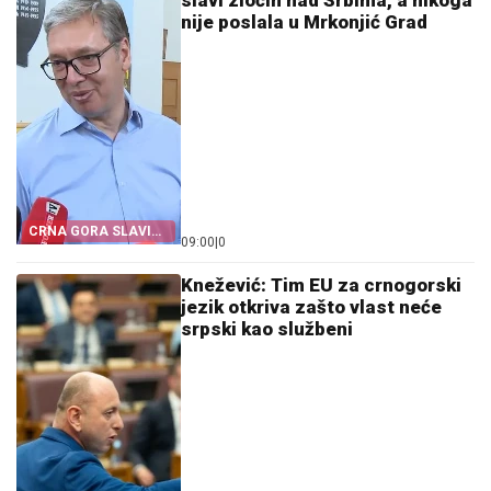
slavi zločin nad Srbima, a nikoga
nije poslala u Mrkonjić Grad
CRNA GORA SLAVI
09:00
|
0
„OLUJU”
Knežević: Tim EU za crnogorski
jezik otkriva zašto vlast neće
srpski kao službeni