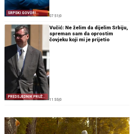
SRPSKI GOVORI
07:51
|
0
VEĆINA
Vučić: Ne želim da dijelim Srbiju,
spreman sam da oprostim
čovjeku koji mi je prijetio
PREDSJEDNIK PRUŽA
11:55
|
0
RUKU