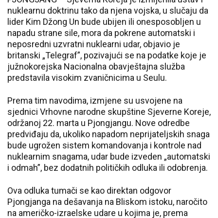
nuklearnu doktrinu tako da njena vojska, u slučaju da
lider Kim Džong Un bude ubijen ili onesposobljen u
napadu strane sile, mora da pokrene automatski i
neposredni uzvratni nuklearni udar, objavio je
britanski „Telegraf”, pozivajući se na podatke koje je
južnokorejska Nacionalna obavještajna služba
predstavila visokim zvaničnicima u Seulu.
Prema tim navodima, izmjene su usvojene na
sjednici Vrhovne narodne skupštine Sjeverne Koreje,
održanoj 22. marta u Pjongjangu. Nove odredbe
predviđaju da, ukoliko napadom neprijateljskih snaga
bude ugrožen sistem komandovanja i kontrole nad
nuklearnim snagama, udar bude izveden „automatski
i odmah”, bez dodatnih političkih odluka ili odobrenja.
Ova odluka tumači se kao direktan odgovor
Pjongjanga na dešavanja na Bliskom istoku, naročito
na američko-izraelske udare u kojima je, prema