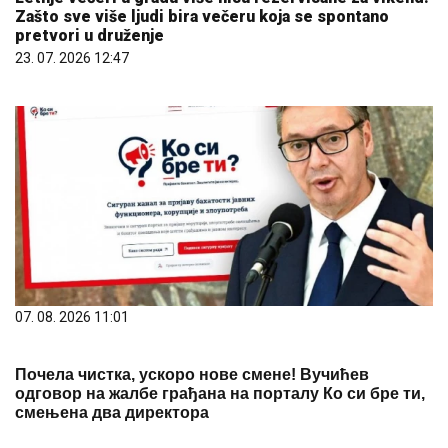
Zašto sve više ljudi bira večeru koja se spontano
pretvori u druženje
23. 07. 2026 12:47
07. 08. 2026 11:01
Почела чистка, ускоро нове смене! Вучићев
одговор на жалбе грађана на порталу Ко си бре ти,
смењена два директора