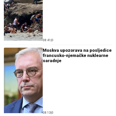
08:41
|
0
Moskva upozorava na posljedice
francusko-njemačke nuklearne
saradnje
08:13
|
0