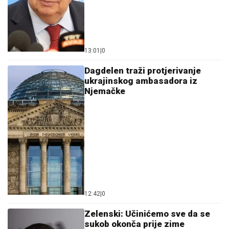
13:01
|
0
Dagdelen traži protjerivanje
ukrajinskog ambasadora iz
Njemačke
12:42
|
0
Zelenski: Učinićemo sve da se
sukob okonča prije zime