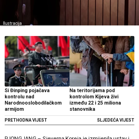
Ilustracija
Si Đinping pojačava
Na teritorijama pod
kontrolu nad
kontrolom Kijeva živi
Narodnooslobodilačkom
između 22 i 25 miliona
armijom
stanovnika
PRETHODNA VIJEST
SLJEDEĆA VIJEST
PJONGJANG – Sjeverna Koreja je izmijenila ustav i