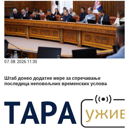
07. 08. 2026 11:30
Штаб донео додатне мере за спречавање
последица неповољних временских услова