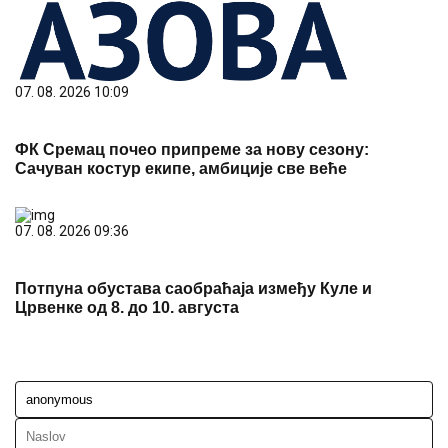
07. 08. 2026 10:09
ФК Сремац почео припреме за нову сезону:
Сачуван костур екипе, амбиције све веће
07. 08. 2026 09:36
Потпуна обустава саобраћаја између Куле и
Црвенке од 8. до 10. августа