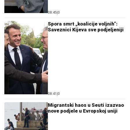
08:45
|
0
Spora smrt „koalicije voljnih”:
Saveznici Kijeva sve podjeljeniji
08:41
|
0
Migrantski haos u Seuti izazvao
nove podjele u Evropskoj uniji