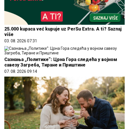
25.000 kupaca već kupuje uz PerSu Extra. A ti? Saznaj
više
03. 08. 2026 07:31
Сазнања „Политике”: Црна Гора следећа у војном
савезу Загреба, Тиране и Приштине
07. 08. 2026 09:14