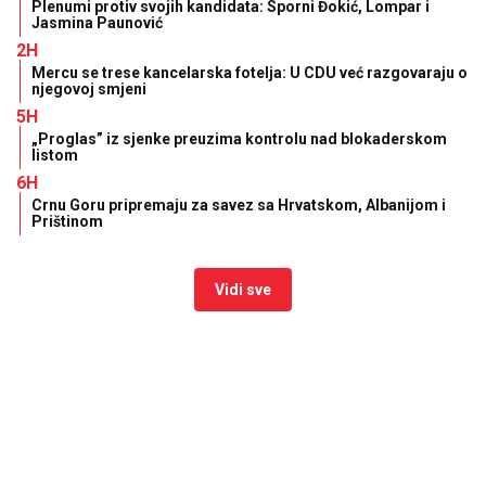
Plenumi protiv svojih kandidata: Sporni Đokić, Lompar i
Jasmina Paunović
2H
Mercu se trese kancelarska fotelja: U CDU već razgovaraju o
njegovoj smjeni
5H
„Proglas” iz sjenke preuzima kontrolu nad blokaderskom
listom
6H
Crnu Goru pripremaju za savez sa Hrvatskom, Albanijom i
Prištinom
Vidi sve