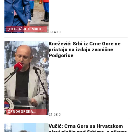
„OLUJA” JE SIMBOL
09:40
|
0
PROGONA
Knežević: Srbi iz Crne Gore ne
pristaju na izdaju zvanične
Podgorice
CRNOGORSKA
21:58
|
0
ZASTAVA PORED
ŠAHOVNICE
Vučić: Crna Gora sa Hrvatskom