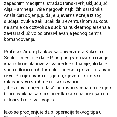
zapadnim medijima, stradao iranski vrh, uključujući
Alija Hamneija i više njegovih najbližih saradnika.
Analitičari ocjenjuju da je Sjeverna Koreja iz tog
slučaja izvukla zaključak da u eventualnom sukobu
ne smije da dozvoli da sudbina nuklearnog arsenala
zavisi isključivo od preživljavanja jednog centra
komandovanja.
Profesor Andrej Lankov sa Univerziteta Kukmin u
Seulu ocijenio je da je Pjongjang vjerovatno i ranije
imao slične planove za vanredne situacije, ali da je
sada odlučio da ih formalno unese u pravni i ustavni
okvir. Po njegovom mišljenju, sjevernokorejsko
rukovodstvo strahuje od takozvanog
„obezglavljujućeg udara”, odnosno scenarija u kojem
bi protivnik na samom početku sukoba pokušao da
ukloni vrh države i vojske.
Iako se procjenjuje da bi operacija takvog tipa u