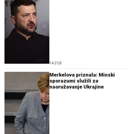
14:21
|
0
Merkelova priznala: Minski
sporazumi služili za
naoružavanje Ukrajine