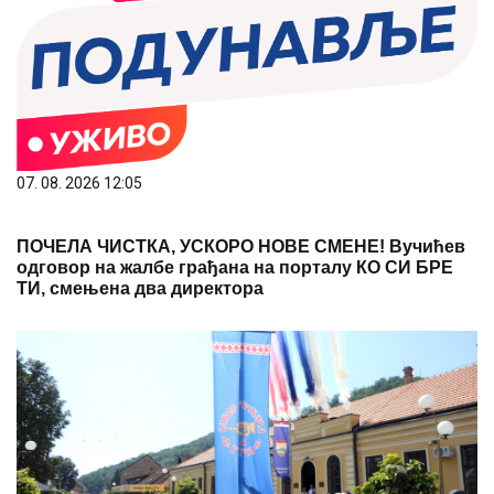
07. 08. 2026 12:05
ПОЧЕЛА ЧИСТКА, УСКОРО НОВЕ СМЕНЕ! Вучићев
одговор на жалбе грађана на порталу КО СИ БРЕ
ТИ, смењена два директора