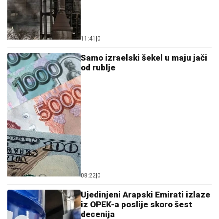
11:41
|
0
Samo izraelski šekel u maju jači
od rublje
08:22
|
0
Ujedinjeni Arapski Emirati izlaze
iz OPEK-a poslije skoro šest
decenija