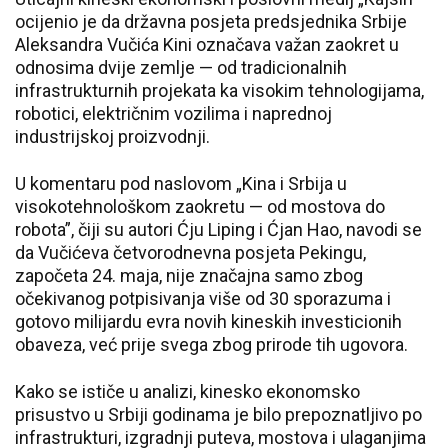
ocijenio je da državna posjeta predsjednika Srbije
Aleksandra Vučića Kini označava važan zaokret u
odnosima dvije zemlje — od tradicionalnih
infrastrukturnih projekata ka visokim tehnologijama,
robotici, električnim vozilima i naprednoj
industrijskoj proizvodnji.
U komentaru pod naslovom „Kina i Srbija u
visokotehnološkom zaokretu — od mostova do
robota”, čiji su autori Ćju Liping i Ćjan Hao, navodi se
da Vučićeva četvorodnevna posjeta Pekingu,
započeta 24. maja, nije značajna samo zbog
očekivanog potpisivanja više od 30 sporazuma i
gotovo milijardu evra novih kineskih investicionih
obaveza, već prije svega zbog prirode tih ugovora.
Kako se ističe u analizi, kinesko ekonomsko
prisustvo u Srbiji godinama je bilo prepoznatljivo po
infrastrukturi, izgradnji puteva, mostova i ulaganjima