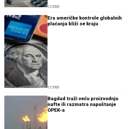
12:55
|
0
Era američke kontrole globalnih
plaćanja bliži se kraju
12:59
|
0
Bagdad traži veću proizvodnju
nafte ili razmatra napuštanje
OPEK-a