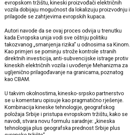
evropskom tržištu, kineski proizvođači električnih
vozila dobijaju mogućnost da lokalizuju proizvodnju i
prilagode se zahtjevima evropskih kupaca.
Autori navode da se ovaj proces odvija u trenutku
kada Evropska unija vodi sve oštriju politiku
takozvanog „smanjenja rizika” u odnosima sa Kinom.
Kao primjeri se pominju strože kontrole stranih
direktnih investicija, anti-subvencijske istrage protiv
kineskih električnih vozila i uvođenje Mehanizma za
ugljenično prilagođavanje na granicama, poznatog
kao CBAM.
U takvim okolnostima, kinesko-srpsko partnerstvo
se u komentaru opisuje kao pragmatično rješenje.
Kombinacija kineske tehnologije, geografskog
položaja Srbije i pristupa evropskom tržištu, kako se
navodi, stvara novu formulu saradnje: „kineska
tehnologija plus geografska prednost Srbije plus
evropsko tržište”.