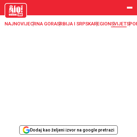
aloonline.
me
NAJNOVIJE
CRNA GORA
SRBIJA I SRPSKA
REGION
SVIJET
SPO
Dodaj kao željeni izvor na google pretrazi