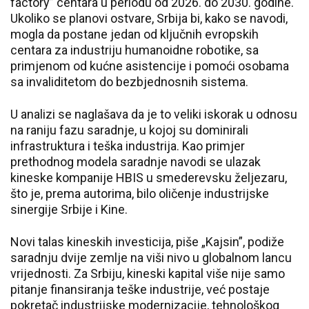
factory” centara u periodu od 2026. do 2030. godine.
Ukoliko se planovi ostvare, Srbija bi, kako se navodi,
mogla da postane jedan od ključnih evropskih
centara za industriju humanoidne robotike, sa
primjenom od kućne asistencije i pomoći osobama
sa invaliditetom do bezbjednosnih sistema.
U analizi se naglašava da je to veliki iskorak u odnosu
na raniju fazu saradnje, u kojoj su dominirali
infrastruktura i teška industrija. Kao primjer
prethodnog modela saradnje navodi se ulazak
kineske kompanije HBIS u smederevsku željezaru,
što je, prema autorima, bilo oličenje industrijske
sinergije Srbije i Kine.
Novi talas kineskih investicija, piše „Kajsin”, podiže
saradnju dvije zemlje na viši nivo u globalnom lancu
vrijednosti. Za Srbiju, kineski kapital više nije samo
pitanje finansiranja teške industrije, već postaje
pokretač industrijske modernizacije, tehnološkog