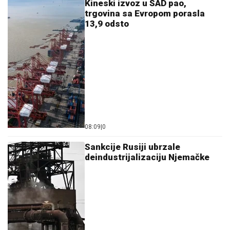
Kineski izvoz u SAD pao,
trgovina sa Evropom porasla
13,9 odsto
08:09
|
0
Sankcije Rusiji ubrzale
deindustrijalizaciju Njemačke