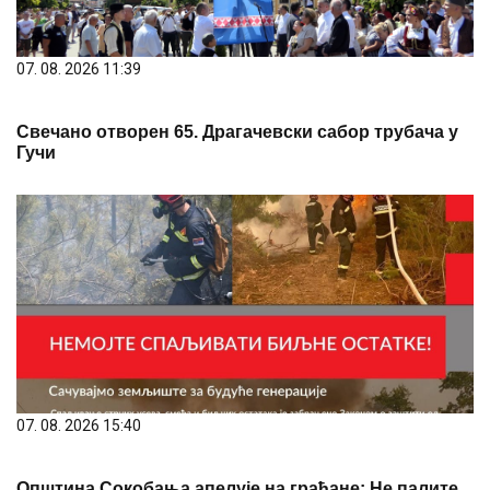
07. 08. 2026 11:39
Свечано отворен 65. Драгачевски сабор трубача у
Гучи
07. 08. 2026 15:40
Општина Сокобања апелује на грађане: Не палите