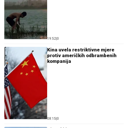
19:52
|
0
Kina uvela restriktivne mjere
protiv američkih odbrambenih
kompanija
08:15
|
0