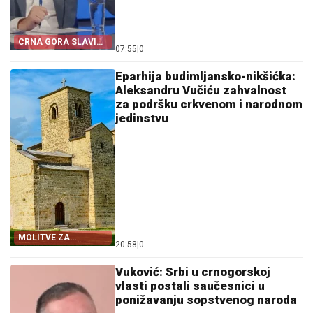
CRNA GORA SLAVI
07:55
|
0
„OLUJU“
Eparhija budimljansko-nikšićka:
Aleksandru Vučiću zahvalnost
za podršku crkvenom i narodnom
jedinstvu
MOLITVE ZA
20:58
|
0
ZDRAVLJE I USPJEH
Vuković: Srbi u crnogorskoj
vlasti postali saučesnici u
ponižavanju sopstvenog naroda