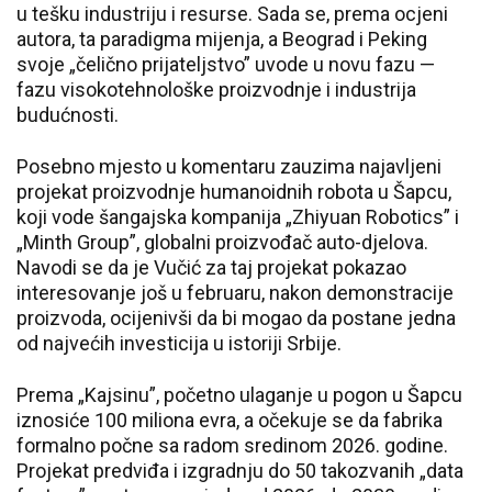
u tešku industriju i resurse. Sada se, prema ocjeni
autora, ta paradigma mijenja, a Beograd i Peking
svoje „čelično prijateljstvo” uvode u novu fazu —
fazu visokotehnološke proizvodnje i industrija
budućnosti.
Posebno mjesto u komentaru zauzima najavljeni
projekat proizvodnje humanoidnih robota u Šapcu,
koji vode šangajska kompanija „Zhiyuan Robotics” i
„Minth Group”, globalni proizvođač auto-djelova.
Navodi se da je Vučić za taj projekat pokazao
interesovanje još u februaru, nakon demonstracije
proizvoda, ocijenivši da bi mogao da postane jedna
od najvećih investicija u istoriji Srbije.
Prema „Kajsinu”, početno ulaganje u pogon u Šapcu
iznosiće 100 miliona evra, a očekuje se da fabrika
formalno počne sa radom sredinom 2026. godine.
Projekat predviđa i izgradnju do 50 takozvanih „data