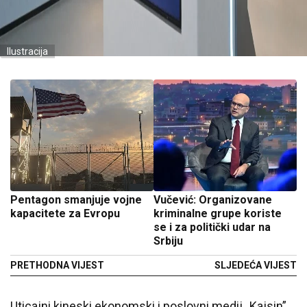
Ilustracija
Pentagon smanjuje vojne
Vučević: Organizovane
kapacitete za Evropu
kriminalne grupe koriste
se i za politički udar na
Srbiju
PRETHODNA VIJEST
SLJEDEĆA VIJEST
Uticajni kineski ekonomski i poslovni medij „Kajsin”