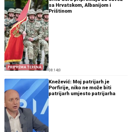
sa Hrvatskom, Albanijom i
Prištinom
PRIPREMA TERENA
08:14
|
0
Knežević: Moj patrijarh je
Porfirije, niko ne može biti
patrijarh umjesto patrijarha