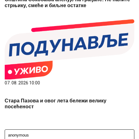
стрњику, смеће и биљне остатке
07. 08. 2026 10:00
Стара Пазова и овог лета бележи велику
посећеност