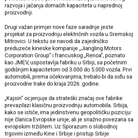
razvoja i jačanja domaćih kapaciteta u naprednoj
proizvodnji.
Drugi važan primjer nove faze saradnje jeste
projekat za proizvodnju električnih vozila u Sremskoj
Mitrovici. U tekstu se navodi da zajedničko
preduzeće kineske kompanije „Jiangling Motors
Corporation Group” i francuskog „Renoa”, poznato
kao JMEV, uspostavlja fabriku u Srbiji, sa početnim
godišnjim kapacitetom od 3.000 do 5.000 vozila. Prvi
automobili, prema očekivanjima, trebalo bi da siđu sa
proizvodne trake do kraja 2026. godine.
„Kajsin” ocjenjuje da strateški značaj ove fabrike
prevazilazi klasičnu proizvodnju automobila. Srbija,
kako se ističe, ima jedinstvenu geopolitičku poziciju:
nije članica Evropske unije, ali je snažno povezana sa
evropskim tržištem. Uz Sporazum o slobodnoj
trgovini između Kine i Srbije i pristup Srbije