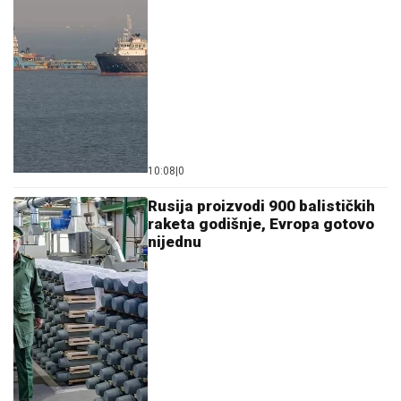
10:08
|
0
Rusija proizvodi 900 balističkih
raketa godišnje, Evropa gotovo
nijednu