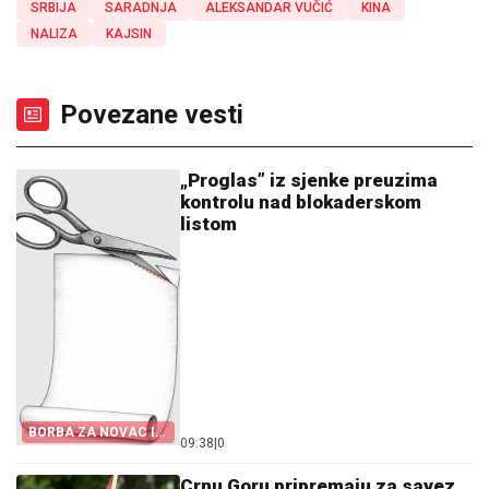
SRBIJA
SARADNJA
ALEKSANDAR VUČIĆ
KINA
NALIZA
KAJSIN
Povezane vesti
„Proglas” iz sjenke preuzima
kontrolu nad blokaderskom
listom
BORBA ZA NOVAC I
09:38
|
0
KANDIDATE
Crnu Goru pripremaju za savez