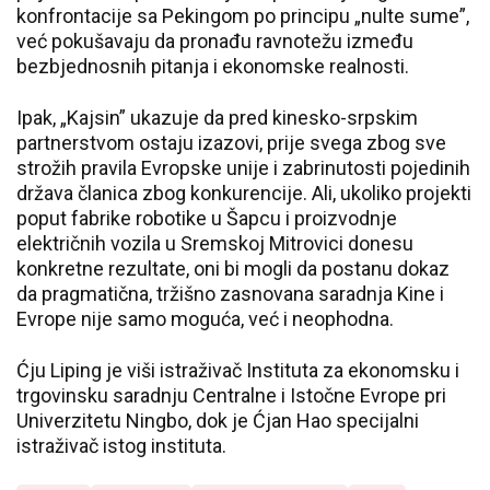
konfrontacije sa Pekingom po principu „nulte sume”,
već pokušavaju da pronađu ravnotežu između
bezbjednosnih pitanja i ekonomske realnosti.
Ipak, „Kajsin” ukazuje da pred kinesko-srpskim
partnerstvom ostaju izazovi, prije svega zbog sve
strožih pravila Evropske unije i zabrinutosti pojedinih
država članica zbog konkurencije. Ali, ukoliko projekti
poput fabrike robotike u Šapcu i proizvodnje
električnih vozila u Sremskoj Mitrovici donesu
konkretne rezultate, oni bi mogli da postanu dokaz
da pragmatična, tržišno zasnovana saradnja Kine i
Evrope nije samo moguća, već i neophodna.
Ćju Liping je viši istraživač Instituta za ekonomsku i
trgovinsku saradnju Centralne i Istočne Evrope pri
Univerzitetu Ningbo, dok je Ćjan Hao specijalni
istraživač istog instituta.