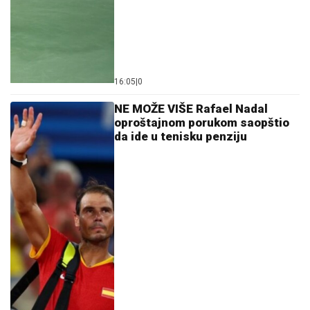
16:05
|
0
NE MOŽE VIŠE Rafael Nadal
oproštajnom porukom saopštio
da ide u tenisku penziju