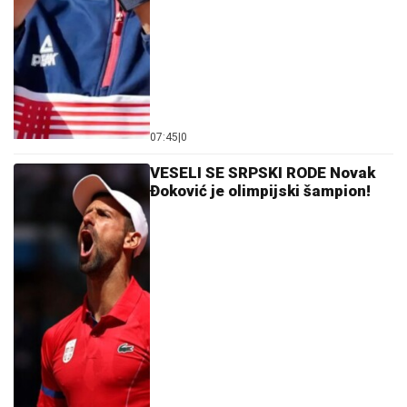
07:45
|
0
VESELI SE SRPSKI RODE Novak
Đoković je olimpijski šampion!