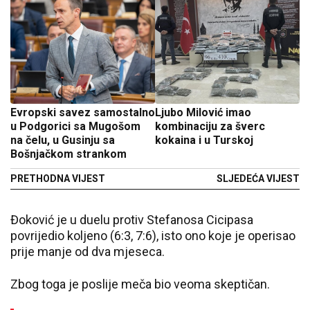
Evropski savez samostalno
Ljubo Milović imao
u Podgorici sa Mugošom
kombinaciju za šverc
na čelu, u Gusinju sa
kokaina i u Turskoj
Bošnjačkom strankom
PRETHODNA VIJEST
SLJEDEĆA VIJEST
Đoković je u duelu protiv Stefanosa Cicipasa
povrijedio koljeno (6:3, 7:6), isto ono koje je operisao
prije manje od dva mjeseca.
Zbog toga je poslije meča bio veoma skeptičan.