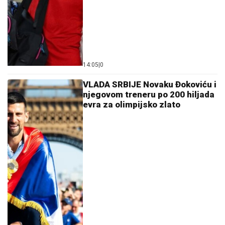
14:05
|
0
VLADA SRBIJE Novaku Đokoviću i
njegovom treneru po 200 hiljada
evra za olimpijsko zlato