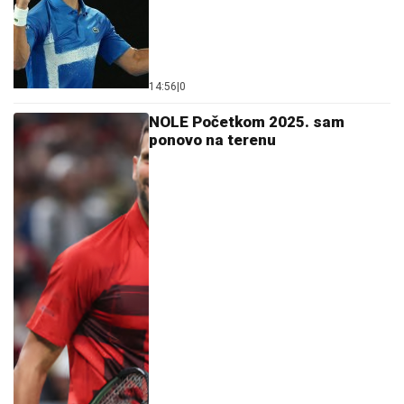
14:56
|
0
NOLE Početkom 2025. sam
ponovo na terenu