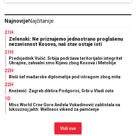
Najnovije
Najčitanije
21H
Zelenski: Ne priznajemo jednostrano proglašenu
nezavisnost Kosova, naš stav ostaje isti
21H
Predsjednik Vučić: Srbija podržava teritorijalni integritet
Ukrajine, zahvalni smo Kijevu zbog Kosova i Metohije
22H
Bivši šef mađarske diplomatije pod istragom zbog mita
22H
Knežević: Zagreb diktira Podgorici, Srbi u Vladi ćute
1D
Miss World Crne Gore Anđela Vukadinović zablistala na
luksuznoj jahti: Wellness vikend za pamćenje
Vidi sve