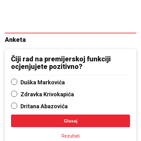
Anketa
Čiji rad na premijerskoj funkciji
ocjenjujete pozitivno?
Duška Markovića
Zdravka Krivokapića
Dritana Abazovića
Glasaj
Rezultati