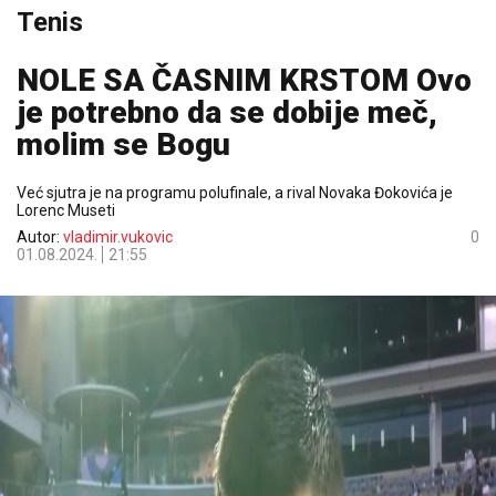
Tenis
NOLE SA ČASNIM KRSTOM Ovo
je potrebno da se dobije meč,
molim se Bogu
Već sjutra je na programu polufinale, a rival Novaka Đokovića je
Lorenc Museti
Autor:
vladimir.vukovic
0
01.08.2024.
21:55