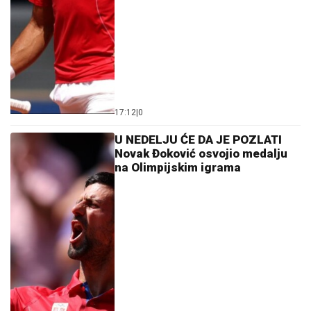
17:12
|
0
U NEDELJU ĆE DA JE POZLATI
Novak Đoković osvojio medalju
na Olimpijskim igrama