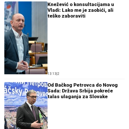
Knežević o konsultacijama u
Vladi: Lako me je zaobići, ali
teško zaboraviti
13:13
|
2
Od Bačkog Petrovca do Novog
Sada: Država Srbija pokreće
talas ulaganja za Slovake