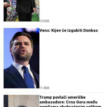
13:02
|
0
Vens: Kijev će izgubiti Donbas
11:42
|
0
Tramp povlači američke
ambasadore: Crna Gora među
zemljama obuhvaćenim velikom