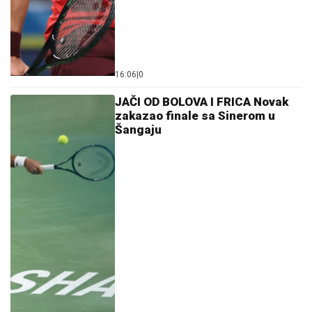
16:06
|
0
JAČI OD BOLOVA I FRICA Novak
zakazao finale sa Sinerom u
Šangaju