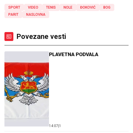
SPORT
VIDEO
TENIS
NOLE
ĐOKOVIĆ
BOG
PARIT
NASLOVNA
Povezane vesti
PLAVETNA PODVALA
14:07
|
1