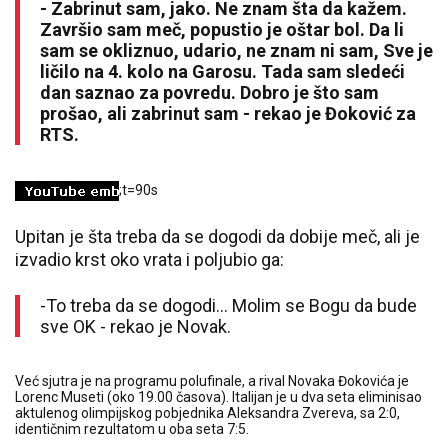
- Zabrinut sam, jako. Ne znam šta da kažem.
Završio sam meč, popustio je oštar bol. Da li
sam se okliznuo, udario, ne znam ni sam, Sve je
ličilo na 4. kolo na Garosu. Tada sam sledeći
dan saznao za povredu. Dobro je što sam
prošao, ali zabrinut sam - rekao je Đoković za
RTS.
;t=90s
Upitan je šta treba da se dogodi da dobije meč, ali je
izvadio krst oko vrata i poljubio ga:
-To treba da se dogodi... Molim se Bogu da bude
sve OK - rekao je Novak.
Već sjutra je na programu polufinale, a rival Novaka Đokovića je
Lorenc Museti (oko 19.00 časova). Italijan je u dva seta eliminisao
aktulenog olimpijskog pobjednika Aleksandra Zvereva, sa 2:0,
identičnim rezultatom u oba seta 7:5.