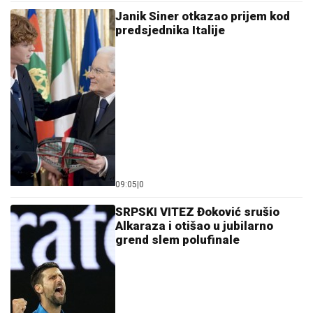
Janik Siner otkazao prijem kod
predsjednika Italije
09:05
|
0
SRPSKI VITEZ Đoković srušio
Alkaraza i otišao u jubilarno
grend slem polufinale