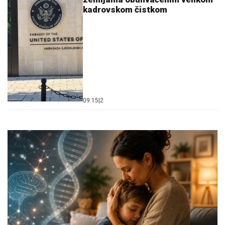
kadrovskom čistkom
09:15
|
2