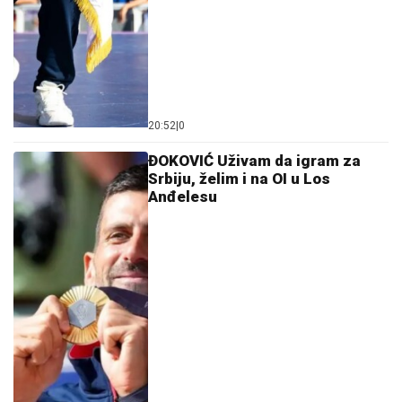
20:52
|
0
ĐOKOVIĆ Uživam da igram za
Srbiju, želim i na OI u Los
Anđelesu