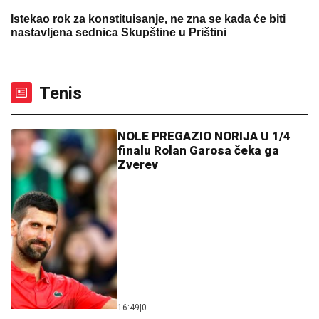
Istekao rok za konstituisanje, ne zna se kada će biti
nastavljena sednica Skupštine u Prištini
Tenis
NOLE PREGAZIO NORIJA U 1/4
finalu Rolan Garosa čeka ga
Zverev
16:49
|
0