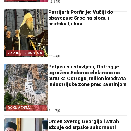
12:34
|
0
Patrijarh Porfirije: Vučiji do
obavezuje Srbe na slogu i
bratsku ljubav
ZAVJET JEDINSTVA
22:54
|
0
Potpisi su stavljeni, Ostrog je
ugrožen: Solarna elektrana na
putu ka Ostrogu, milion kvadrata
industrijske zone pred svetinjom
DOKUMENTA
21:17
|
0
OTKRIVAJU
Orden Svetog Georgija i strah
aždaje od srpske sabornosti