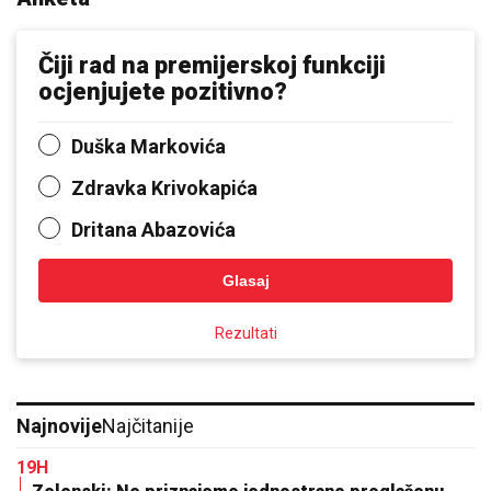
Čiji rad na premijerskoj funkciji
ocjenjujete pozitivno?
Duška Markovića
Zdravka Krivokapića
Dritana Abazovića
Glasaj
Rezultati
Najnovije
Najčitanije
19H