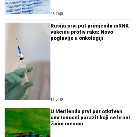
08:26
|
0
Rusija prvi put primjenila mRNK
vakcinu protiv raka: Novo
poglavlje u onkologiji
11:51
|
0
U Merilendu prvi put otkriven
smrtonosni parazit koji se hrani
živim mesom