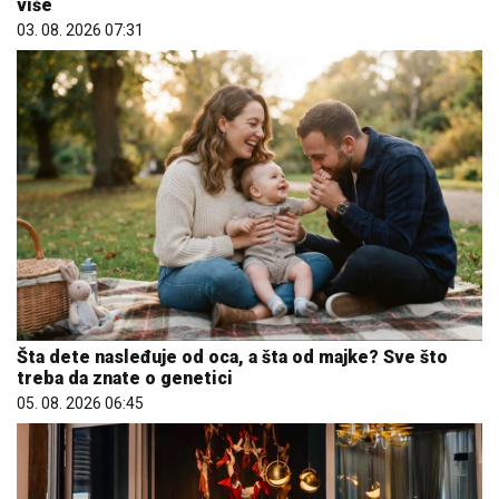
više
03. 08. 2026 07:31
Šta dete nasleđuje od oca, a šta od majke? Sve što
treba da znate o genetici
05. 08. 2026 06:45