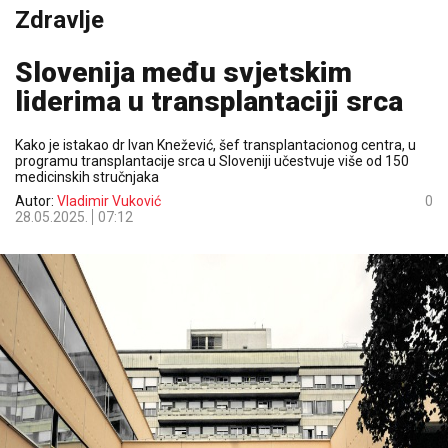
Zdravlje
Slovenija među svjetskim
liderima u transplantaciji srca
Kako je istakao dr Ivan Knežević, šef transplantacionog centra, u
programu transplantacije srca u Sloveniji učestvuje više od 150
medicinskih stručnjaka
Autor:
Vladimir Vuković
0
28.05.2025.
07:12