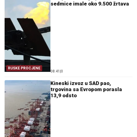
sedmice imale oko 9.500 žrtava
RUSKE PROCJENE
08:41
|
0
Kineski izvoz u SAD pao,
trgovina sa Evropom porasla
13,9 odsto