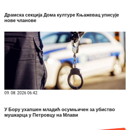
Драмска секција Дома културе Књажевац уписује
нове чланове
09. 08. 2026 06:42
У Бору ухапшен младић осумњичен за убиство
мушкарца у Петровцу на Млави