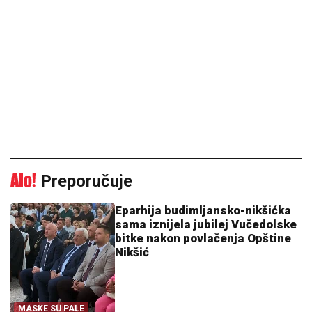
Preporučuje
Eparhija budimljansko-nikšićka
sama iznijela jubilej Vučedolske
bitke nakon povlačenja Opštine
Nikšić
MASKE SU PALE