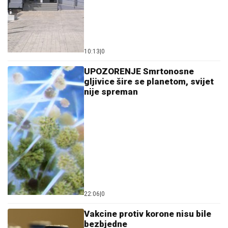
10:13
|
0
UPOZORENJE Smrtonosne
gljivice šire se planetom, svijet
nije spreman
22:06
|
0
Vakcine protiv korone nisu bile
bezbjedne