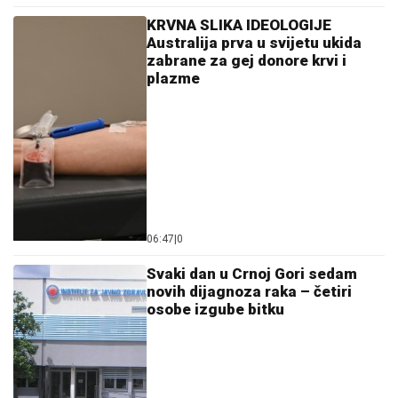
KRVNA SLIKA IDEOLOGIJE
Australija prva u svijetu ukida
zabrane za gej donore krvi i
plazme
06:47
|
0
Svaki dan u Crnoj Gori sedam
novih dijagnoza raka – četiri
osobe izgube bitku