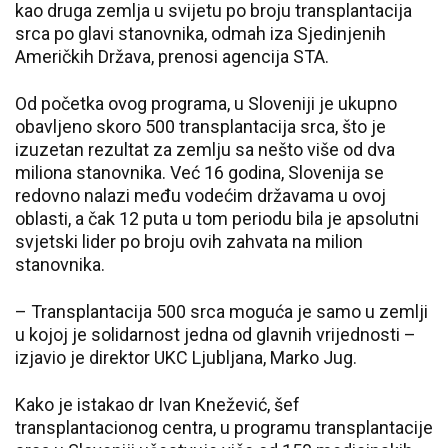
kao druga zemlja u svijetu po broju transplantacija
srca po glavi stanovnika, odmah iza Sjedinjenih
Američkih Država, prenosi agencija STA.
Od početka ovog programa, u Sloveniji je ukupno
obavljeno skoro 500 transplantacija srca, što je
izuzetan rezultat za zemlju sa nešto više od dva
miliona stanovnika. Već 16 godina, Slovenija se
redovno nalazi među vodećim državama u ovoj
oblasti, a čak 12 puta u tom periodu bila je apsolutni
svjetski lider po broju ovih zahvata na milion
stanovnika.
– Transplantacija 500 srca moguća je samo u zemlji
u kojoj je solidarnost jedna od glavnih vrijednosti –
izjavio je direktor UKC Ljubljana, Marko Jug.
Kako je istakao dr Ivan Knežević, šef
transplantacionog centra, u programu transplantacije