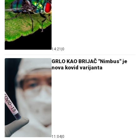
14:21
|
0
GRLO KAO BRIJAČ "Nimbus" je
nova kovid varijanta
11:04
|
0