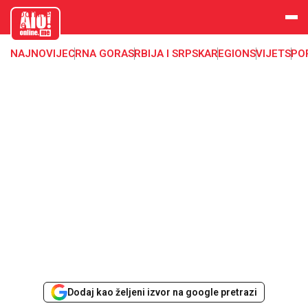
aloonline.
me
NAJNOVIJE
CRNA GORA
SRBIJA I SRPSKA
REGION
SVIJET
SPO
Dodaj kao željeni izvor na google pretrazi