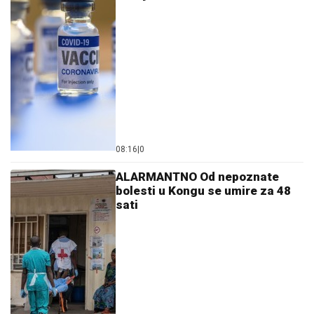
08:16
|
0
ALARMANTNO Od nepoznate
bolesti u Kongu se umire za 48
sati