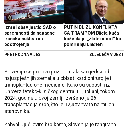
Izrael obavijestio SAD o
PUTIN BLIZU KONFLIKTA
spremnosti da napadne
SA TRAMPOM Bijela kuća
iranska nuklearna
kaže da je „zlatni most“ ka
postrojenja
pomirenju uništen
PRETHODNA VIJEST
SLJEDEĆA VIJEST
Slovenija se ponovo pozicionirala kao jedna od
najuspješnijih zemalja u oblasti kardiohirurgije i
transplantacione medicine. Kako su saopštili iz
Univerzitetsko-kliničkog centra u Ljubljani, tokom
2024. godine u ovoj zemlji izvršeno je 26
transplantacija srca, što je 12,4 zahvata na milion
stanovnika.
Zahvaljujući ovim brojkama, Slovenija je rangirana