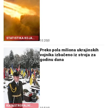
STATISTIKA KOJA
10:20
|
0
BOLI KIJEV
Preko pola miliona ukrajinskih
vojnika izbačeno iz stroja za
godinu dana
KATASTROFALNI