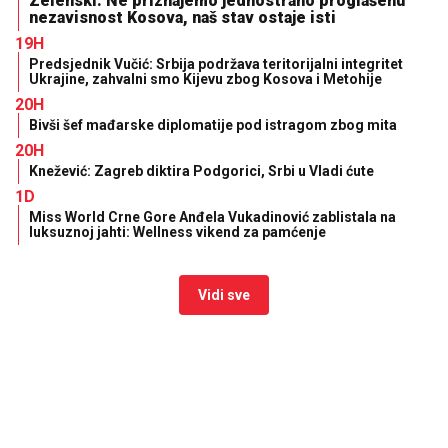
Zelenski: Ne priznajemo jednostrano proglašenu
nezavisnost Kosova, naš stav ostaje isti
19H
Predsjednik Vučić: Srbija podržava teritorijalni integritet
Ukrajine, zahvalni smo Kijevu zbog Kosova i Metohije
20H
Bivši šef mađarske diplomatije pod istragom zbog mita
20H
Knežević: Zagreb diktira Podgorici, Srbi u Vladi ćute
1D
Miss World Crne Gore Anđela Vukadinović zablistala na
luksuznoj jahti: Wellness vikend za pamćenje
Vidi sve