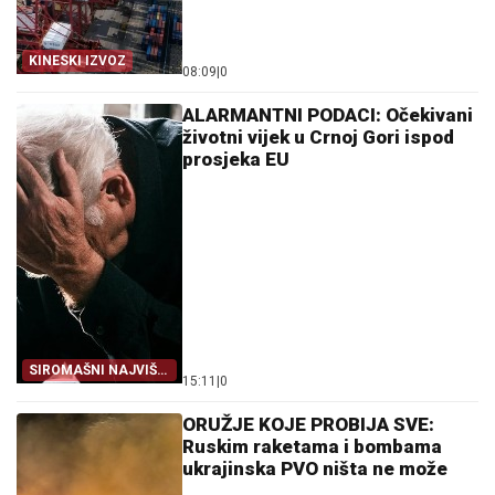
KINESKI IZVOZ
08:09
|
0
ALARMANTNI PODACI: Očekivani
životni vijek u Crnoj Gori ispod
prosjeka EU
SIROMAŠNI NAJVIŠE
15:11
|
0
TRPE
ORUŽJE KOJE PROBIJA SVE:
Ruskim raketama i bombama
ukrajinska PVO ništa ne može