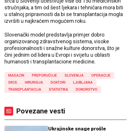
srca u Sloveniji učestvuje više od 150 medicinskih
stručnjaka, a tim od šest ljekara i tehničara mora biti
u stalnoj pripravnosti da bi se transplantacija mogla
izvršiti u najkraćem mogućem roku.
Slovenački model predstavlja primjer dobro
organizovanog zdravstvenog sistema, visoke
profesionalnosti i snažne kulture donorstva, što je
čini jednim od lidera u Evropi i svijetu u oblasti
humanosti i transplantacione medicine.
MAGAZIN
PREPORUČUJE
SLOVENIJA
OPERACIJE
SRCE
HIRURGIJA
DOKTORI
LJUBLJANA
TRANSPLANTACIJA
STATISTIKA
DONORSTVO
Povezane vesti
Ukrajinske snage prošle