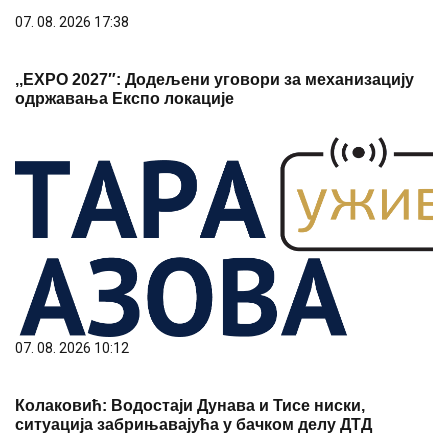
,,ЕXPO 2027″: Додељени уговори за механизацију
одржавања Експо локације
07. 08. 2026 10:12
Колаковић: Водостаји Дунава и Тисе ниски,
ситуација забрињавајућа у бачком делу ДТД