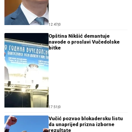
12:47
|
0
Opština Nikšić demantuje
navode o proslavi Vučedolske
bitke
17:51
|
0
Vučić pozvao blokadersku listu
da unaprijed prizna izborne
rezultate