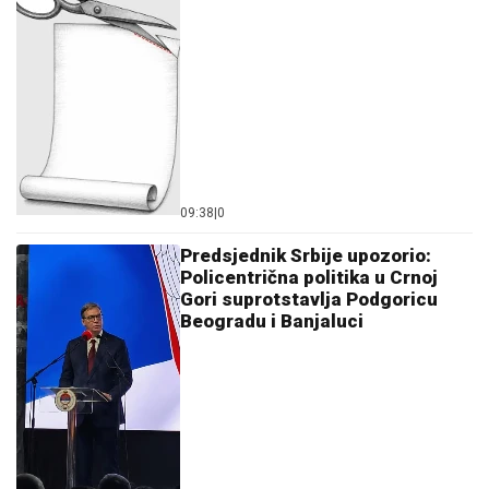
09:38
|
0
Predsjednik Srbije upozorio:
Policentrična politika u Crnoj
Gori suprotstavlja Podgoricu
Beogradu i Banjaluci
23:54
|
0