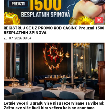
REGISTRUJ SE UZ PROMO KOD CASINO Preuzmi 1500
BESPLATNIH SPINOVA
20. 07. 2026 08:04
Letnje večeri u gradu više nisu rezervisane za vikend:
Zašto sve više ljudi bira večeru koja se spontano