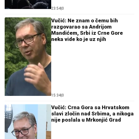
Vučić: Ne znam o čemu bih
razgovarao sa Andrijom
Mandićem, Srbi iz Crne Gore
neka vide ko je uz njih
15:34
|
0
Vučić: Crna Gora sa Hrvatskom
slavi zločin nad Srbima, a nikoga
nije poslala u Mrkonjić Grad