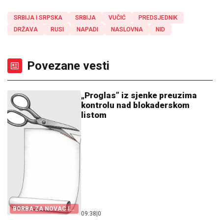
SRBIJA I SRPSKA
SRBIJA
VUČIĆ
PREDSJEDNIK
DRŽAVA
RUSI
NAPADI
NASLOVNA
NID
Povezane vesti
„Proglas” iz sjenke preuzima
kontrolu nad blokaderskom
listom
BORBA ZA NOVAC I
09:38
|
0
KANDIDATE