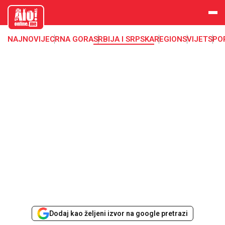
aloonline.
me
NAJNOVIJE
CRNA GORA
SRBIJA I SRPSKA
REGION
SVIJET
SPO
Dodaj kao željeni izvor na google pretrazi