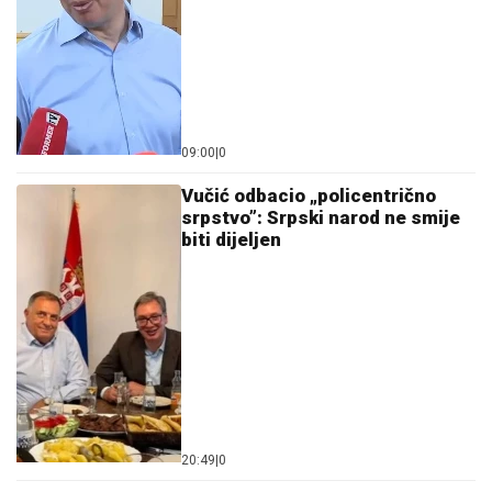
09:00
|
0
Vučić odbacio „policentrično
srpstvo”: Srpski narod ne smije
biti dijeljen
20:49
|
0
Vučić: Srpski narod mora da
prepozna svaku prevaru
usmjerenu protiv njegovog