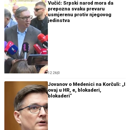
jedinstva
12:26
|
0
Jovanov o Medenici na Korčuli: „I
ovaj u HR, e, blokaderi,
blokaderi”