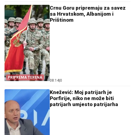
Crnu Goru pripremaju za savez
sa Hrvatskom, Albanijom i
Prištinom
PRIPREMA TERENA
08:14
|
0
Knežević: Moj patrijarh je
Porfirije, niko ne može biti
patrijarh umjesto patrijarha