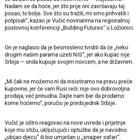
Nadam se da hoće, jer što prije oni završavaju taj
posao, to bolje. Sve što su tražili, mi smo prihvatili i
potpisali“, kazao je Vučić novinarima na regionalnoj
poslovnoj konferenciji „Building Futures“ u Ložionici.
On je naglasio da je besmisleno tvrditi da će „neko
drugim našim parama uzeti NIS“, jer ako kupac nije
Srbija — onda kupuje svojim novcem, a ne državnim.
„Mi čak ne možemo ni da insistiramo na pravu preče
kupovine, jer će vam Rusi reći: nije ovo dobrovoljna
prodaja, već prinudna. Dajte nam bar da prodamo
kome hoćemo“, poručio je predsjednik Srbije.
Vučić je oštro reagovao na nove uvrede i prijetnje
koje mu stižu, uključujući i optužbe da je navodno
„ubijao djecu“ ili bio umješan u „snajper safari“.