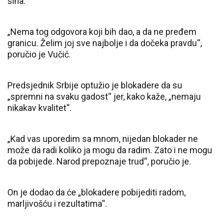
sina.
„Nema tog odgovora koji bih dao, a da ne pređem
granicu. Želim joj sve najbolje i da dočeka pravdu“,
poručio je Vučić.
Predsjednik Srbije optužio je blokadere da su
„spremni na svaku gadost“ jer, kako kaže, „nemaju
nikakav kvalitet“.
„Kad vas uporedim sa mnom, nijedan blokader ne
može da radi koliko ja mogu da radim. Zato i ne mogu
da pobijede. Narod prepoznaje trud“, poručio je.
On je dodao da će „blokadere pobijediti radom,
marljivošću i rezultatima“.