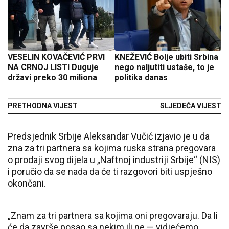
VESELIN KOVAČEVIĆ PRVI
KNEŽEVIĆ Bolje ubiti Srbina
NA CRNOJ LISTI Duguje
nego naljutiti ustaše, to je
državi preko 30 miliona
politika danas
PRETHODNA VIJEST
SLJEDEĆA VIJEST
Predsjednik Srbije Aleksandar Vučić izjavio je u da
zna za tri partnera sa kojima ruska strana pregovara
o prodaji svog dijela u „Naftnoj industriji Srbije“ (NIS)
i poručio da se nada da će ti razgovori biti uspješno
okončani.
„Znam za tri partnera sa kojima oni pregovaraju. Da li
će da završe posao sa nekim ili ne — vidjećemo.