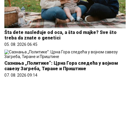
Šta dete nasleđuje od oca, a šta od majke? Sve što
treba da znate o genetici
05. 08. 2026 06:45
Сазнања „Политике”: Црна Гора следећа у војном
савезу Загреба, Тиране и Приштине
07. 08. 2026 09:14