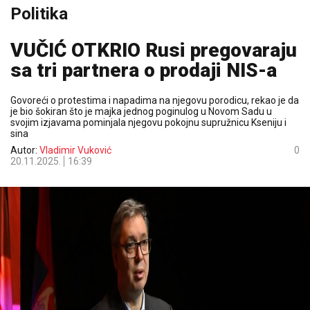
Politika
VUČIĆ OTKRIO Rusi pregovaraju
sa tri partnera o prodaji NIS-a
Govoreći o protestima i napadima na njegovu porodicu, rekao je da
je bio šokiran što je majka jednog poginulog u Novom Sadu u
svojim izjavama pominjala njegovu pokojnu supružnicu Kseniju i
sina
Autor:
Vladimir Vuković
0
20.11.2025.
16:39