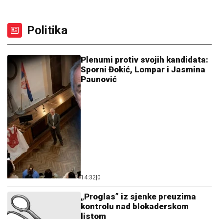
Politika
Plenumi protiv svojih kandidata:
Sporni Đokić, Lompar i Jasmina
Paunović
14:32
|
0
„Proglas” iz sjenke preuzima
kontrolu nad blokaderskom
listom