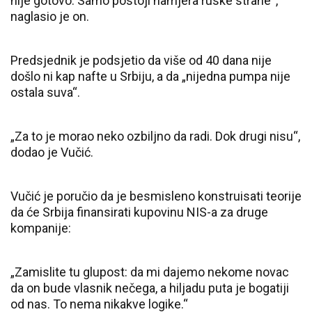
nije gotovo. Samo postoji namjera ruske strane“,
naglasio je on.
Predsjednik je podsjetio da više od 40 dana nije
došlo ni kap nafte u Srbiju, a da „nijedna pumpa nije
ostala suva“.
„Za to je morao neko ozbiljno da radi. Dok drugi nisu“,
dodao je Vučić.
Vučić je poručio da je besmisleno konstruisati teorije
da će Srbija finansirati kupovinu NIS-a za druge
kompanije:
„Zamislite tu glupost: da mi dajemo nekome novac
da on bude vlasnik nečega, a hiljadu puta je bogatiji
od nas. To nema nikakve logike.“