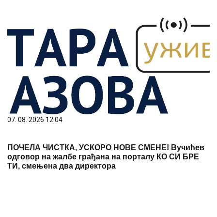
07. 08. 2026 12:04
ПОЧЕЛА ЧИСТКА, УСКОРО НОВЕ СМЕНЕ! Вучићев
одговор на жалбе грађана на порталу КО СИ БРЕ
ТИ, смењена два директора