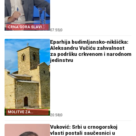
CRNA GORA SLAVI
07:55
|
0
„OLUJU“
Eparhija budimljansko-nikšićka:
Aleksandru Vučiću zahvalnost
za podršku crkvenom i narodnom
jedinstvu
MOLITVE ZA
20:58
|
0
ZDRAVLJE I USPJEH
Vuković: Srbi u crnogorskoj
vlasti postali saučesnici u