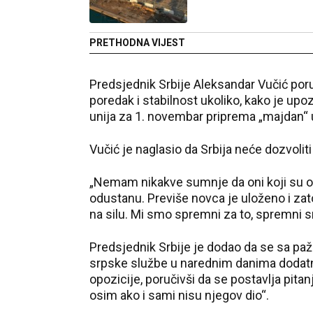
PRETHODNA VIJEST
Predsjednik Srbije Aleksandar Vučić poru
poredak i stabilnost ukoliko, kako je upo
unija za 1. novembar priprema „majdan“ u
Vučić je naglasio da Srbija neće dozvolit
„Nemam nikakve sumnje da oni koji su or
odustanu. Previše novca je uloženo i zat
na silu. Mi smo spremni za to, spremni s
Predsjednik Srbije je dodao da se sa paž
srpske službe u narednim danima dodatno 
opozicije, poručivši da se postavlja pitanj
osim ako i sami nisu njegov dio“.