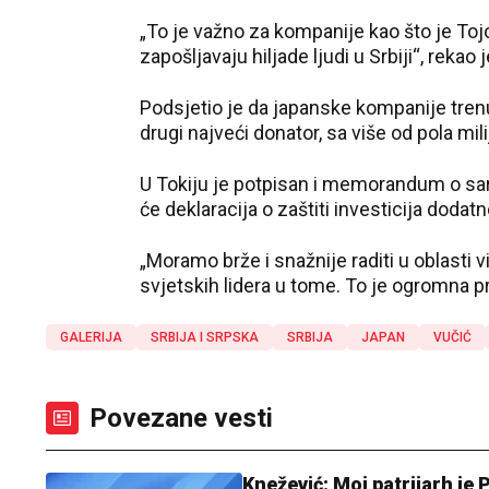
„To je važno za kompanije kao što je Tojo t
zapošljavaju hiljade ljudi u Srbiji“, rekao 
Podsjetio je da japanske kompanije trenu
drugi najveći donator, sa više od pola mil
U Tokiju je potpisan i memorandum o sarad
će deklaracija o zaštiti investicija dodat
„Moramo brže i snažnije raditi u oblasti vi
svjetskih lidera u tome. To je ogromna pr
GALERIJA
SRBIJA I SRPSKA
SRBIJA
JAPAN
VUČIĆ
Povezane vesti
Knežević: Moj patrijarh je 