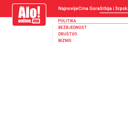
aloonline.me
Najnovije
Crna Gora
Srbija i Srpsk
POLITIKA
BEZBJEDNOST
DRUŠTVO
BIZNIS