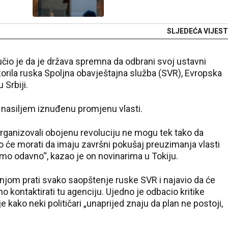
SLJEDEĆA VIJEST
čio je da je država spremna da odbrani svoj ustavni
zorila ruska Spoljna obavještajna služba (SVR), Evropska
 Srbiji.
i nasiljem iznuđenu promjenu vlasti.
ganizovali obojenu revoluciju ne mogu tek tako da
o će morati da imaju završni pokušaj preuzimanja vlasti
mo odavno“, kazao je on novinarima u Tokiju.
njom prati svako saopštenje ruske SVR i najavio da će
kontaktirati tu agenciju. Ujedno je odbacio kritike
e kako neki političari „unaprijed znaju da plan ne postoji,