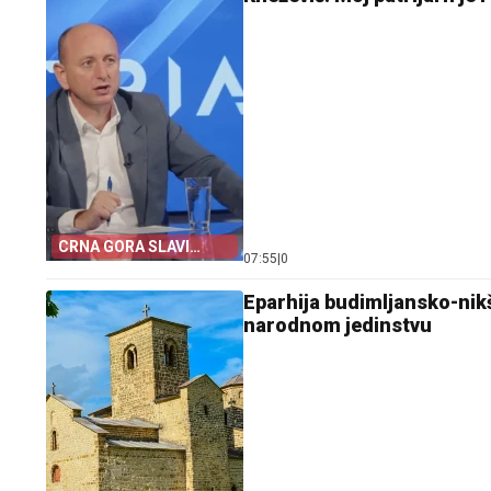
CRNA GORA SLAVI
07:55
|
0
„OLUJU“
Eparhija budimljansko-nik
narodnom jedinstvu