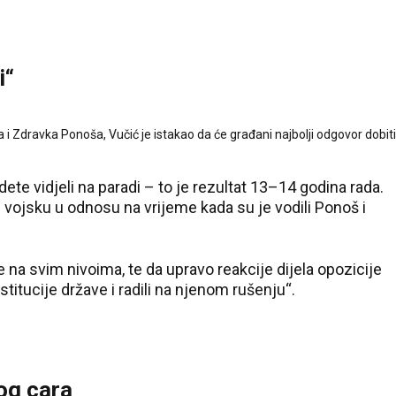
i“
 i Zdravka Ponoša, Vučić je istakao da će građani najbolji odgovor dobiti
udete vidjeli na paradi – to je rezultat 13–14 godina rada.
u vojsku u odnosu na vrijeme kada su je vodili Ponoš i
e na svim nivoima, te da upravo reakcije dijela opozicije
stitucije države i radili na njenom rušenju“.
og cara