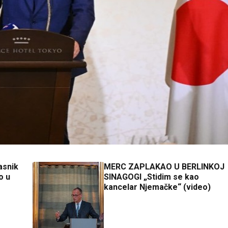
asnik
MERC ZAPLAKAO U BERLINKOJ
o u
SINAGOGI „Stidim se kao
kancelar Njemačke“ (video)