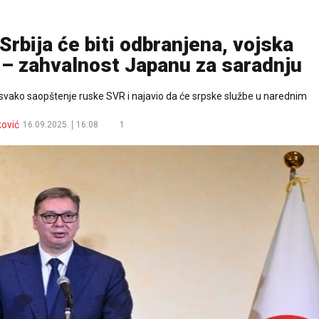
bija će biti odbranjena, vojska
 – zahvalnost Japanu za saradnju
 svako saopštenje ruske SVR i najavio da će srpske službe u narednim
ković
16.09.2025.
16:08
1