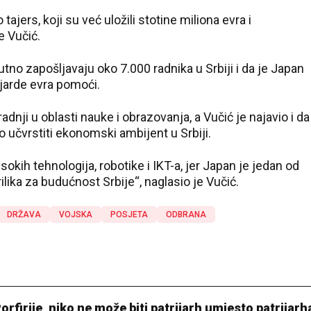
ajers, koji su već uložili stotine miliona evra i
je Vučić.
tno zapošljavaju oko 7.000 radnika u Srbiji i da je Japan
ijarde evra pomoći.
nji u oblasti nauke i obrazovanja, a Vučić je najavio i da
no učvrstiti ekonomski ambijent u Srbiji.
sokih tehnologija, robotike i IKT-a, jer Japan je jedan od
ilika za budućnost Srbije“, naglasio je Vučić.
DRŽAVA
VOJSKA
POSJETA
ODBRANA
Porfirije, niko ne može biti patrijarh umjesto patrijarh