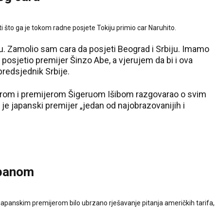
i što ga je tokom radne posjete Tokiju primio car Naruhito.
iju. Zamolio sam cara da posjeti Beograd i Srbiju. Imamo
posjetio premijer Šinzo Abe, a vjerujem da bi i ova
 predsjednik Srbije.
carom i premijerom Šigeruom Išibom razgovarao o svim
 je japanski premijer „jedan od najobrazovanijih i
apanom
 japanskim premijerom bilo ubrzano rješavanje pitanja američkih tarifa,