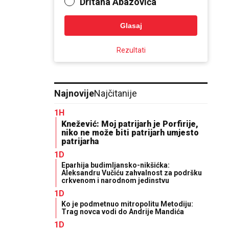
Dritana Abazovića
Glasaj
Rezultati
Najnovije
Najčitanije
1H
Knežević: Moj patrijarh je Porfirije,
niko ne može biti patrijarh umjesto
patrijarha
1D
Eparhija budimljansko-nikšićka:
Aleksandru Vučiću zahvalnost za podršku
crkvenom i narodnom jedinstvu
1D
Ko je podmetnuo mitropolitu Metodiju:
Trag novca vodi do Andrije Mandića
1D