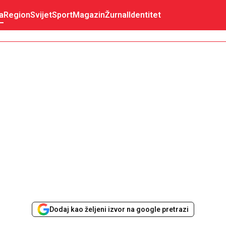
a
Region
Svijet
Sport
Magazin
Žurnal
Identitet
Dodaj kao željeni izvor na google pretrazi