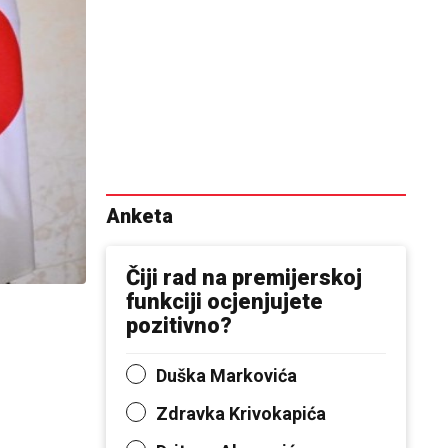
Anketa
Čiji rad na premijerskoj
funkciji ocjenjujete
pozitivno?
Duška Markovića
Zdravka Krivokapića