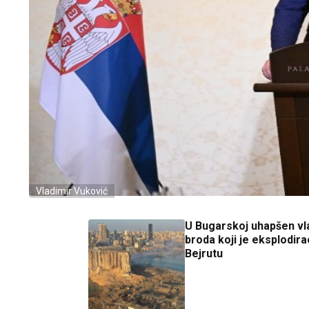
Vladimir Vuković
U Bugarskoj uhapšen vl
broda koji je eksplodira
Bejrutu