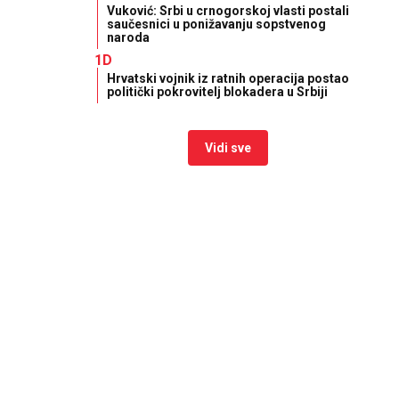
Vuković: Srbi u crnogorskoj vlasti postali
saučesnici u ponižavanju sopstvenog
naroda
1D
Hrvatski vojnik iz ratnih operacija postao
politički pokrovitelj blokadera u Srbiji
Vidi sve