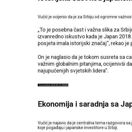
Vučić je ocijenio da je za Srbiju od ogromne važnost
„To je posebna čast i važna slika za Srb
izvanredno iskustvo kada je Japan 2018. 
posjeta imala istorijski značaj“, rekao je
On je naglasio da je tokom susreta sa 
važnim globalnim pitanjima, ocijenivši da
najupućenijih svjetskih lidera“.
Ekonomija i saradnja sa J
Vučić je najavio da je centralna tema razgovora sa
koje pogađaju i japanske investitore u Srbiji.