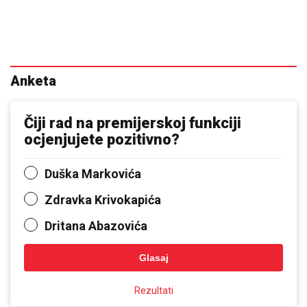
Anketa
Čiji rad na premijerskoj funkciji
ocjenjujete pozitivno?
Duška Markovića
Zdravka Krivokapića
Dritana Abazovića
Glasaj
Rezultati