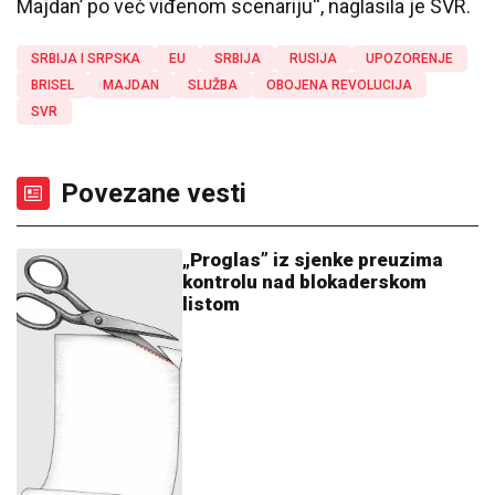
Majdan’ po već viđenom scenariju“, naglasila je SVR.
SRBIJA I SRPSKA
EU
SRBIJA
RUSIJA
UPOZORENJE
BRISEL
MAJDAN
SLUŽBA
OBOJENA REVOLUCIJA
SVR
Povezane vesti
„Proglas” iz sjenke preuzima
kontrolu nad blokaderskom
listom