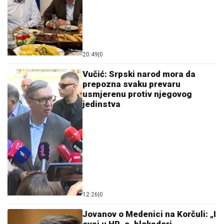
20:49
|
0
Vučić: Srpski narod mora da
prepozna svaku prevaru
usmjerenu protiv njegovog
jedinstva
12:26
|
0
Jovanov o Medenici na Korčuli: „I