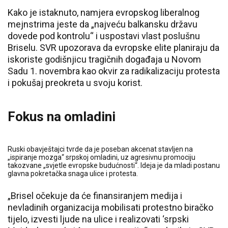
Kako je istaknuto, namjera evropskog liberalnog
mejnstrima jeste da „najveću balkansku državu
dovede pod kontrolu“ i uspostavi vlast poslušnu
Briselu. SVR upozorava da evropske elite planiraju da
iskoriste godišnjicu tragičnih događaja u Novom
Sadu 1. novembra kao okvir za radikalizaciju protesta
i pokušaj preokreta u svoju korist.
Fokus na omladini
Ruski obavještajci tvrde da je poseban akcenat stavljen na
„ispiranje mozga“ srpskoj omladini, uz agresivnu promociju
takozvane „svjetle evropske budućnosti“. Ideja je da mladi postanu
glavna pokretačka snaga ulice i protesta.
„Brisel očekuje da će finansiranjem medija i
nevladinih organizacija mobilisati protestno biračko
tijelo, izvesti ljude na ulice i realizovati ‘srpski