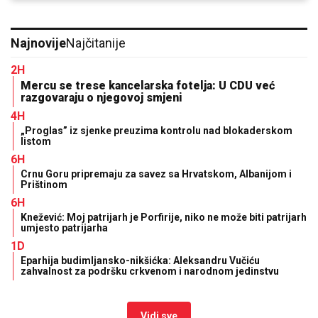
Najnovije
Najčitanije
2H
Mercu se trese kancelarska fotelja: U CDU već
razgovaraju o njegovoj smjeni
4H
„Proglas” iz sjenke preuzima kontrolu nad blokaderskom
listom
6H
Crnu Goru pripremaju za savez sa Hrvatskom, Albanijom i
Prištinom
6H
Knežević: Moj patrijarh je Porfirije, niko ne može biti patrijarh
umjesto patrijarha
1D
Eparhija budimljansko-nikšićka: Aleksandru Vučiću
zahvalnost za podršku crkvenom i narodnom jedinstvu
Vidi sve