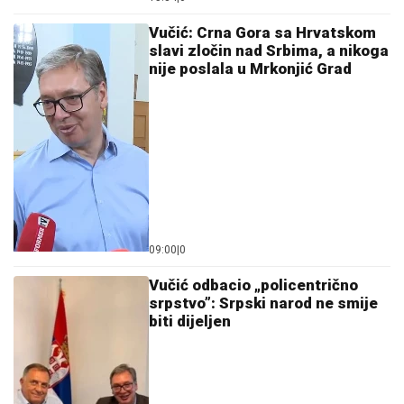
Vučić: Crna Gora sa Hrvatskom
slavi zločin nad Srbima, a nikoga
nije poslala u Mrkonjić Grad
09:00
|
0
Vučić odbacio „policentrično
srpstvo”: Srpski narod ne smije
biti dijeljen