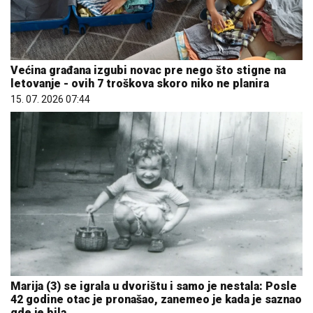
Većina građana izgubi novac pre nego što stigne na
letovanje - ovih 7 troškova skoro niko ne planira
15. 07. 2026 07:44
Marija (3) se igrala u dvorištu i samo je nestala: Posle
42 godine otac je pronašao, zanemeo je kada je saznao
gde je bila