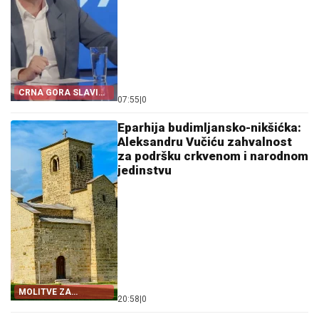
CRNA GORA SLAVI
07:55
|
0
„OLUJU“
Eparhija budimljansko-nikšićka:
Aleksandru Vučiću zahvalnost
za podršku crkvenom i narodnom
jedinstvu
MOLITVE ZA
20:58
|
0
ZDRAVLJE I USPJEH