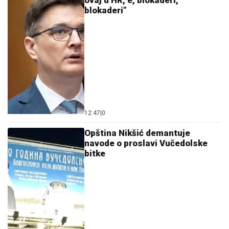
ovaj u HR, e, blokaderi,
blokaderi”
12:47
|
0
Opština Nikšić demantuje
navode o proslavi Vučedolske
bitke