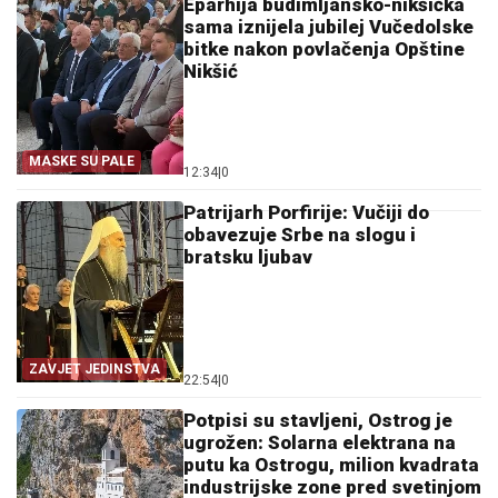
Eparhija budimljansko-nikšićka
sama iznijela jubilej Vučedolske
bitke nakon povlačenja Opštine
Nikšić
MASKE SU PALE
12:34
|
0
Patrijarh Porfirije: Vučiji do
obavezuje Srbe na slogu i
bratsku ljubav
ZAVJET JEDINSTVA
22:54
|
0
Potpisi su stavljeni, Ostrog je
ugrožen: Solarna elektrana na
putu ka Ostrogu, milion kvadrata
industrijske zone pred svetinjom