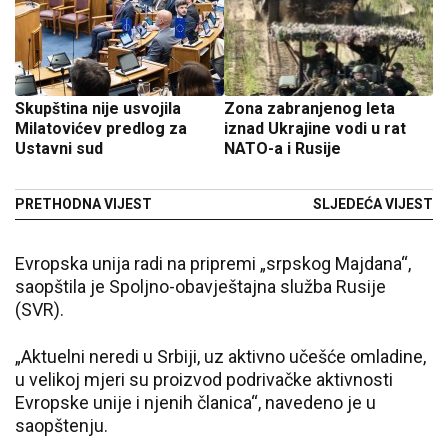
Skupština nije usvojila
Zona zabranjenog leta
Milatovićev predlog za
iznad Ukrajine vodi u rat
Ustavni sud
NATO-a i Rusije
PRETHODNA VIJEST
SLJEDEĆA VIJEST
Evropska unija radi na pripremi „srpskog Majdana“,
saopštila je Spoljno-obavještajna služba Rusije
(SVR).
„Aktuelni neredi u Srbiji, uz aktivno učešće omladine,
u velikoj mjeri su proizvod podrivačke aktivnosti
Evropske unije i njenih članica“, navedeno je u
saopštenju.