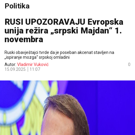
Politika
RUSI UPOZORAVAJU Evropska
unija režira „srpski Majdan“ 1.
novembra
Ruski obavještajci tvrde da je poseban akcenat stavljen na
„ispiranje mozga“ srpskoj omladini
Autor:
Vladimir Vuković
0
15.09.2025.
11:07