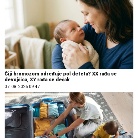
Čiji hromozom određuje pol deteta? XX rađa se
devojčica, XY rađa se dečak
07. 08. 2026 09:47