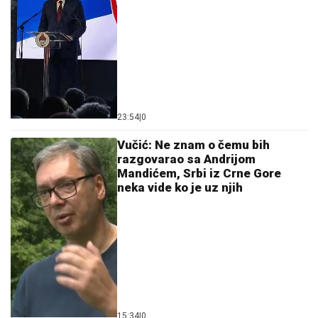
23:54
|
0
Vučić: Ne znam o čemu bih
razgovarao sa Andrijom
Mandićem, Srbi iz Crne Gore
neka vide ko je uz njih
15:34
|
0