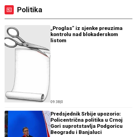
Politika
„Proglas” iz sjenke preuzima
kontrolu nad blokaderskom
listom
09:38
|
0
Predsjednik Srbije upozorio:
Policentrična politika u Crnoj
Gori suprotstavlja Podgoricu
Beogradu i Banjaluci