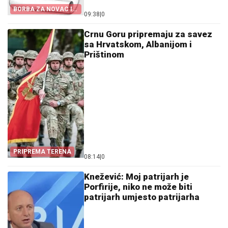
BORBA ZA NOVAC I
09:38
|
0
KANDIDATE
Crnu Goru pripremaju za savez
sa Hrvatskom, Albanijom i
Prištinom
PRIPREMA TERENA
08:14
|
0
Knežević: Moj patrijarh je
Porfirije, niko ne može biti
patrijarh umjesto patrijarha