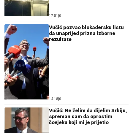
17:51
|
0
Vučić pozvao blokadersku listu
da unaprijed prizna izborne
rezultate
14:18
|
0
Vučić: Ne želim da dijelim Srbiju,
spreman sam da oprostim
čovjeku koji mi je prijetio