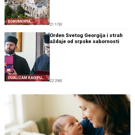
DOKUMENTA
21:17
|
0
OTKRIVAJU
Orden Svetog Georgija i strah
aždaje od srpske sabornosti
DUALIZAM KAO PUT
22:29
|
0
IZ SRPSTVA