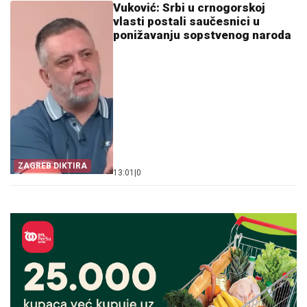
Vuković: Srbi u crnogorskoj
vlasti postali saučesnici u
ponižavanju sopstvenog naroda
ZAGREB DIKTIRA
13:01
|
0