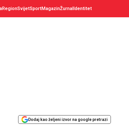
a
Region
Svijet
Sport
Magazin
Žurnal
Identitet
Dodaj kao željeni izvor na google pretrazi