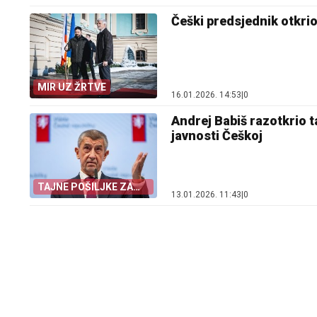
Češki predsjednik otkrio
MIR UZ ŽRTVE
16.01.2026. 14:53
|
0
Andrej Babiš razotkrio ta
javnosti Češkoj
TAJNE POŠILJKE ZA
13.01.2026. 11:43
|
0
UKRAJINU