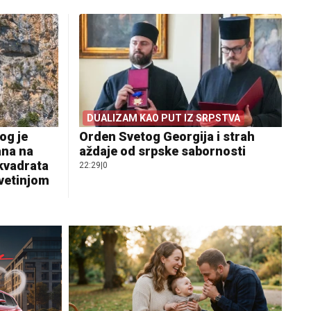
DUALIZAM KAO PUT IZ SRPSTVA
og je
Orden Svetog Georgija i strah
ana na
aždaje od srpske sabornosti
 kvadrata
22:29
|
0
svetinjom