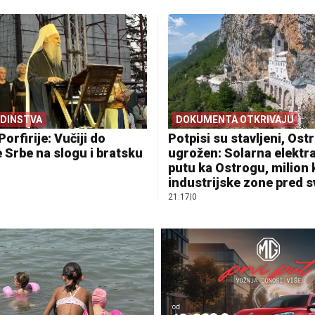
EDINSTVA
DOKUMENTA OTKRIVAJU
Porfirije: Vučiji do
Potpisi su stavljeni, Ostr
 Srbe na slogu i bratsku
ugrožen: Solarna elektr
putu ka Ostrogu, milion
industrijske zone pred 
21:17
|
0