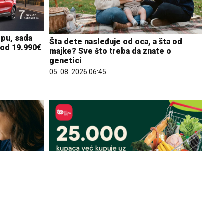
opu, sada
Šta dete nasleđuje od oca, a šta od
 od 19.990€
majke? Sve što treba da znate o
genetici
05. 08. 2026 06:45
 deteta? XX
25.000 kupaca već kupuje uz PerSu
e dečak
Extra. A ti? Saznaj više
03. 08. 2026 07:31