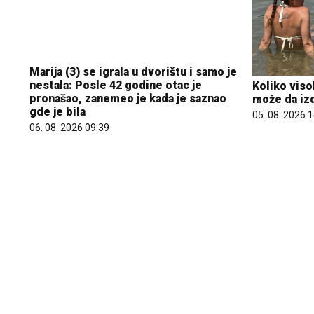
Marija (3) se igrala u dvorištu i samo je
nestala: Posle 42 godine otac je
pronašao, zanemeo je kada je saznao
gde je bila
Koliko viso
može da iz
06. 08. 2026 09:39
05. 08. 2026 
Evo u kojim banjama važi vaučer od
Komfor po m
10.000 dinara - kompletan spisak
paketa ALT
destinacija u Srbiji
09. 07. 2026 
06. 08. 2026 07:08