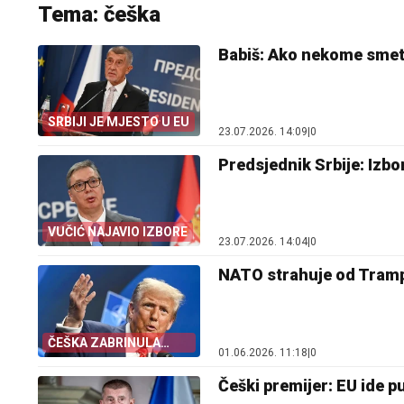
Tema: češka
Babiš: Ako nekome smeta
SRBIJI JE MJESTO U EU
23.07.2026. 14:09
|
0
Predsjednik Srbije: Izbo
VUČIĆ NAJAVIO IZBORE
23.07.2026. 14:04
|
0
NATO strahuje od Tram
ČEŠKA ZABRINULA
01.06.2026. 11:18
|
0
NATO
Češki premijer: EU ide 