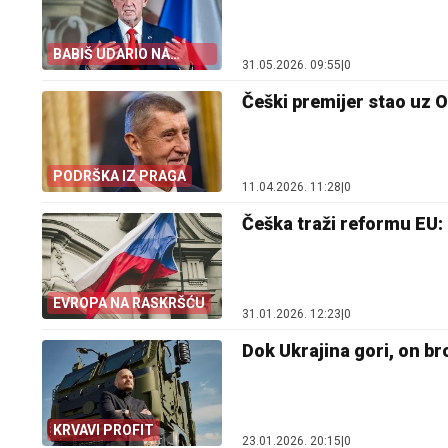
BABIŠ UDARIO NA
31.05.2026. 09:55
|
0
BRISEL
Češki premijer stao uz 
PODRŠKA IZ PRAGA
11.04.2026. 11:28
|
0
Češka traži reformu EU:
EVROPA NA RASKRŠĆU
31.01.2026. 12:23
|
0
Dok Ukrajina gori, on bro
KRVAVI PROFIT
23.01.2026. 20:15
|
0