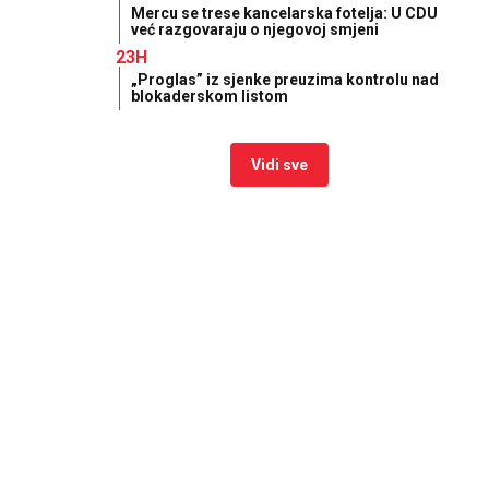
Mercu se trese kancelarska fotelja: U CDU
već razgovaraju o njegovoj smjeni
23H
„Proglas” iz sjenke preuzima kontrolu nad
blokaderskom listom
Vidi sve