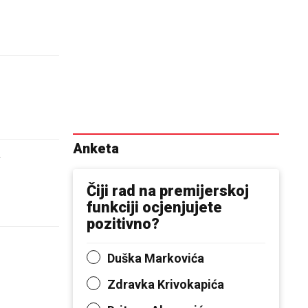
Anketa
a
Čiji rad na premijerskoj
funkciji ocjenjujete
pozitivno?
Duška Markovića
Zdravka Krivokapića