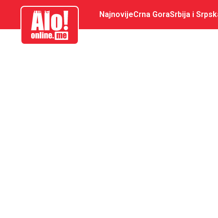
aloonline.me
Najnovije
Crna Gora
Srbija i Srpsk