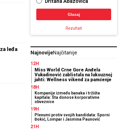
Dritana Abazovića
Glasaj
Rezultati
iza leđa
Najnovije
Najčitanije
12H
Miss World Crne Gore Anđela
Vukadinović zablistala na luksuznoj
jahti: Wellness vikend za pamćenje
18H
Kompanije između banaka i tržišta
kapitala: Šta donose korporativne
obveznice
19H
Plenumi protiv svojih kandidata: Sporni
Đokić, Lompar i Jasmina Paunović
21H