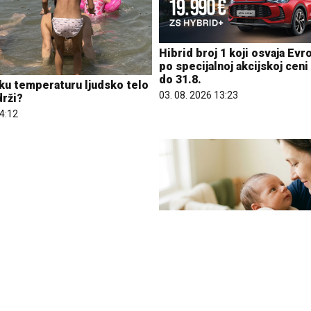
Hibrid broj 1 koji osvaja Evr
po specijalnoj akcijskoj ceni
do 31.8.
ku temperaturu ljudsko telo
03. 08. 2026 13:23
drži?
14:12
Čiji hromozom određuje pol
eri klijenata: nova linija
rađa se devojčica, XY rađa s
A banke
07. 08. 2026 09:47
09:20