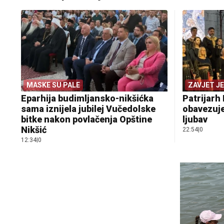
MASKE SU PALE
ZAVJET J
Eparhija budimljansko-nikšićka
Patrijarh 
sama iznijela jubilej Vučedolske
obavezuje
bitke nakon povlačenja Opštine
ljubav
Nikšić
22:54
|
0
12:34
|
0