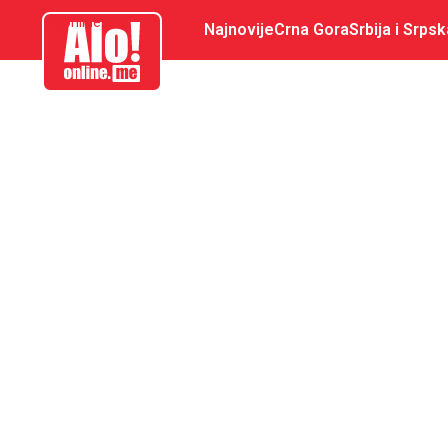
aloonline.me
Najnovije
Crna Gora
Srbija i Srpsk