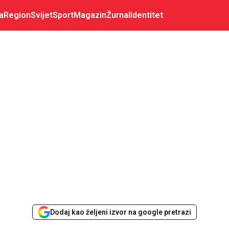
a
Region
Svijet
Sport
Magazin
Žurnal
Identitet
Dodaj kao željeni izvor na google pretrazi