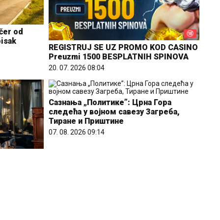
učer od
pisak
REGISTRUJ SE UZ PROMO KOD CASINO
Preuzmi 1500 BESPLATNIH SPINOVA
20. 07. 2026 08:04
Сазнања „Политике”: Црна Гора
следећа у војном савезу Загреба,
Тиране и Приштине
07. 08. 2026 09:14
isu
o sve više
ontano