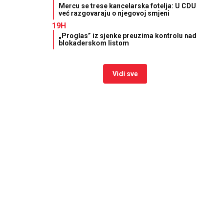
Mercu se trese kancelarska fotelja: U CDU
već razgovaraju o njegovoj smjeni
19H
„Proglas” iz sjenke preuzima kontrolu nad
blokaderskom listom
Vidi sve