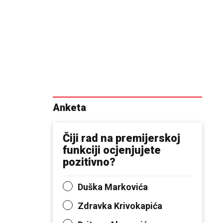
Anketa
Čiji rad na premijerskoj
funkciji ocjenjujete
pozitivno?
Duška Markovića
Zdravka Krivokapića