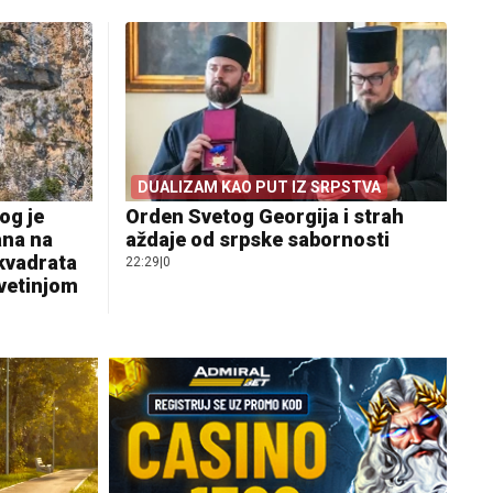
DUALIZAM KAO PUT IZ SRPSTVA
og je
Orden Svetog Georgija i strah
ana na
aždaje od srpske sabornosti
 kvadrata
22:29
|
0
svetinjom