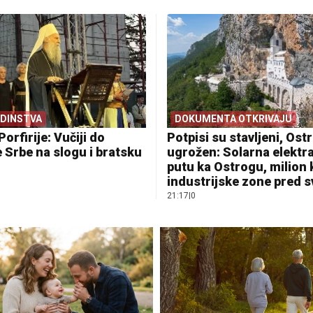
EDINSTVA
DOKUMENTA OTKRIVAJU
Porfirije: Vučiji do
Potpisi su stavljeni, Ostr
 Srbe na slogu i bratsku
ugrožen: Solarna elektr
putu ka Ostrogu, milion
industrijske zone pred 
21:17
|
0