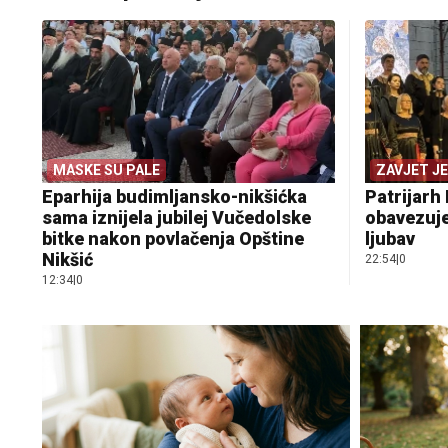
MASKE SU PALE
ZAVJET J
Eparhija budimljansko-nikšićka
Patrijarh 
sama iznijela jubilej Vučedolske
obavezuje
bitke nakon povlačenja Opštine
ljubav
Nikšić
22:54
|
0
12:34
|
0