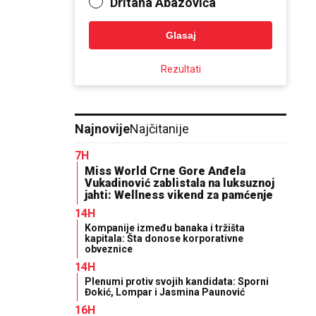
Dritana Abazovića
Glasaj
Rezultati
Najnovije
Najčitanije
7H
Miss World Crne Gore Anđela
Vukadinović zablistala na luksuznoj
jahti: Wellness vikend za pamćenje
14H
Kompanije između banaka i tržišta
kapitala: Šta donose korporativne
obveznice
14H
Plenumi protiv svojih kandidata: Sporni
Đokić, Lompar i Jasmina Paunović
16H