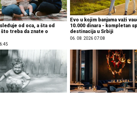
Evo u kojim banjama važi va
10.000 dinara - kompletan s
sleđuje od oca, a šta od
destinacija u Srbiji
što treba da znate o
06. 08. 2026 07:08
06:45
e igrala u dvorištu i samo je
Letnje večeri u gradu više n
sle 42 godine otac je
rezervisane za vikend: Zašt
anemeo je kada je saznao
ljudi bira večeru koja se sp
pretvori u druženje
09:39
23. 07. 2026 12:47