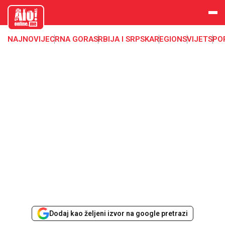
aloonline.
me
NAJNOVIJE
CRNA GORA
SRBIJA I SRPSKA
REGION
SVIJET
SPO
Dodaj kao željeni izvor na google pretrazi