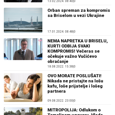
13.02.2024. 08:40
|
0
Orban spreman za kompromis
sa Briselom u vezi Ukrajine
17.01.2024. 08:48
|
0
NEMA NAPRETKA U BRISELU,
KURTI ODBIJA SVAKI
KOMPROMIS! Večeras se
očekuje važno Vučićevo
obraćanje
18.08.2022. 15:38
|
0
OVO MORATE POSLUŠATI!
Nikada ne pristajte na lošu
kafu, loše prijatelje i lošeg
partnera
09.08.2022. 23:00
|
0
MITROPOLIJA: Odlukom o