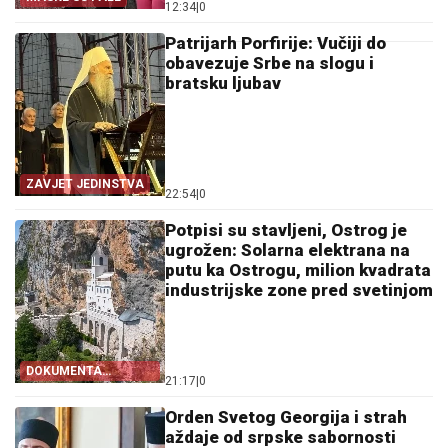
12:34
|
0
Patrijarh Porfirije: Vučiji do
obavezuje Srbe na slogu i
bratsku ljubav
ZAVJET JEDINSTVA
22:54
|
0
Potpisi su stavljeni, Ostrog je
ugrožen: Solarna elektrana na
putu ka Ostrogu, milion kvadrata
industrijske zone pred svetinjom
DOKUMENTA
21:17
|
0
OTKRIVAJU
Orden Svetog Georgija i strah
aždaje od srpske sabornosti