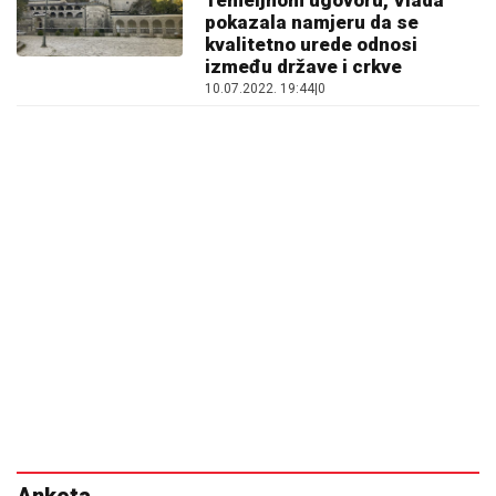
Temeljnom ugovoru, Vlada
pokazala namjeru da se
kvalitetno urede odnosi
između države i crkve
10.07.2022. 19:44
|
0