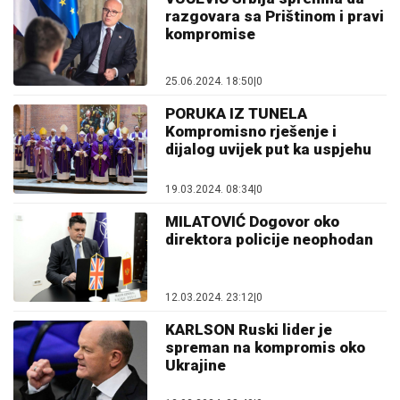
razgovara sa Prištinom i pravi
kompromise
25.06.2024. 18:50
|
0
PORUKA IZ TUNELA
Kompromisno rješenje i
dijalog uvijek put ka uspjehu
19.03.2024. 08:34
|
0
MILATOVIĆ Dogovor oko
direktora policije neophodan
12.03.2024. 23:12
|
0
KARLSON Ruski lider je
spreman na kompromis oko
Ukrajine