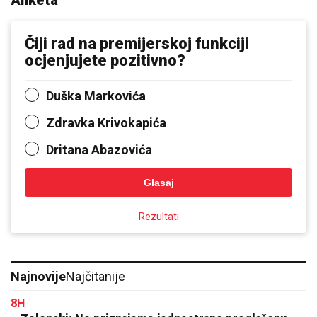
Anketa
Čiji rad na premijerskoj funkciji
ocjenjujete pozitivno?
Duška Markovića
Zdravka Krivokapića
Dritana Abazovića
Glasaj
Rezultati
Najnovije
Najčitanije
8H