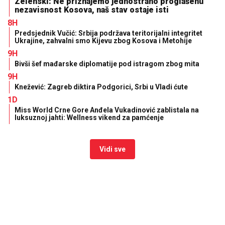
Zelenski: Ne priznajemo jednostrano proglašenu
nezavisnost Kosova, naš stav ostaje isti
8H
Predsjednik Vučić: Srbija podržava teritorijalni integritet
Ukrajine, zahvalni smo Kijevu zbog Kosova i Metohije
9H
Bivši šef mađarske diplomatije pod istragom zbog mita
9H
Knežević: Zagreb diktira Podgorici, Srbi u Vladi ćute
1D
Miss World Crne Gore Anđela Vukadinović zablistala na
luksuznoj jahti: Wellness vikend za pamćenje
Vidi sve