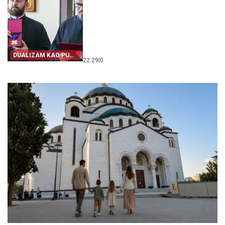
DUALIZAM KAO PUT
22:29
|
0
IZ SRPSTVA