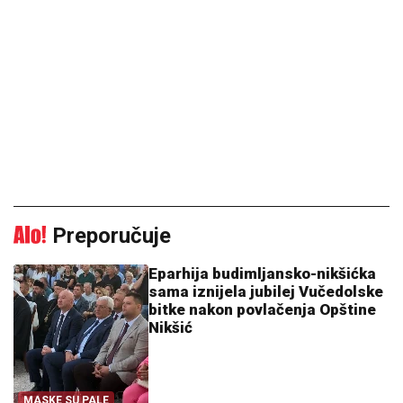
Preporučuje
Eparhija budimljansko-nikšićka
sama iznijela jubilej Vučedolske
bitke nakon povlačenja Opštine
Nikšić
MASKE SU PALE