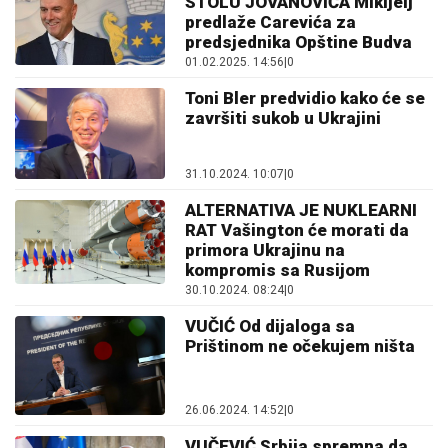
STOLU JOVANOVIĆA Mikijelj
predlaže Carevića za
predsjednika Opštine Budva
01.02.2025. 14:56
|
0
Toni Bler predvidio kako će se
završiti sukob u Ukrajini
31.10.2024. 10:07
|
0
ALTERNATIVA JE NUKLEARNI
RAT Vašington će morati da
primora Ukrajinu na
kompromis sa Rusijom
30.10.2024. 08:24
|
0
VUČIĆ Od dijaloga sa
Prištinom ne očekujem ništa
26.06.2024. 14:52
|
0
VUČEVIĆ Srbija spremna da