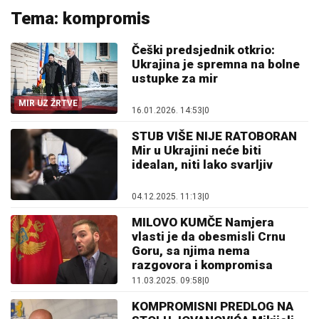
Tema: kompromis
Češki predsjednik otkrio:
Ukrajina je spremna na bolne
ustupke za mir
MIR UZ ŽRTVE
16.01.2026. 14:53
|
0
STUB VIŠE NIJE RATOBORAN
Mir u Ukrajini neće biti
idealan, niti lako svarljiv
04.12.2025. 11:13
|
0
MILOVO KUMČE Namjera
vlasti je da obesmisli Crnu
Goru, sa njima nema
razgovora i kompromisa
11.03.2025. 09:58
|
0
KOMPROMISNI PREDLOG NA