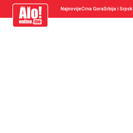
aloonline.me
Najnovije
Crna Gora
Srbija i Srpsk