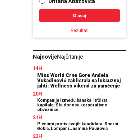
Dritana Abazovića
Glasaj
Rezultati
Najnovije
Najčitanije
14H
Miss World Crne Gore Anđela
Vukadinović zablistala na luksuznoj
jahti: Wellness vikend za pamćenje
20H
Kompanije između banaka i tržišta
kapitala: Šta donose korporativne
obveznice
21H
Plenumi protiv svojih kandidata: Sporni
Đokić, Lompar i Jasmina Paunović
23H