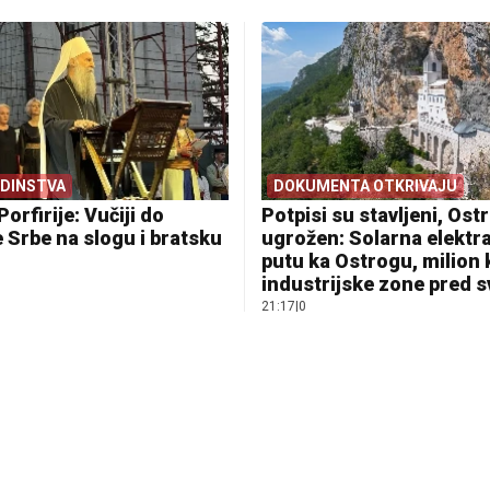
EDINSTVA
DOKUMENTA OTKRIVAJU
Porfirije: Vučiji do
Potpisi su stavljeni, Ostr
 Srbe na slogu i bratsku
ugrožen: Solarna elektr
putu ka Ostrogu, milion
industrijske zone pred 
21:17
|
0