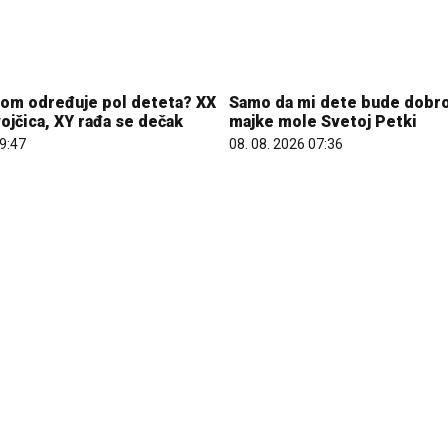
zom određuje pol deteta? XX
Samo da mi dete bude dobro
ojčica, XY rađa se dečak
majke mole Svetoj Petki
09:47
08. 08. 2026 07:36
aca već kupuje uz PerSu
REGISTRUJ SE UZ PROMO K
 Saznaj više
Preuzmi 1500 BESPLATNIH