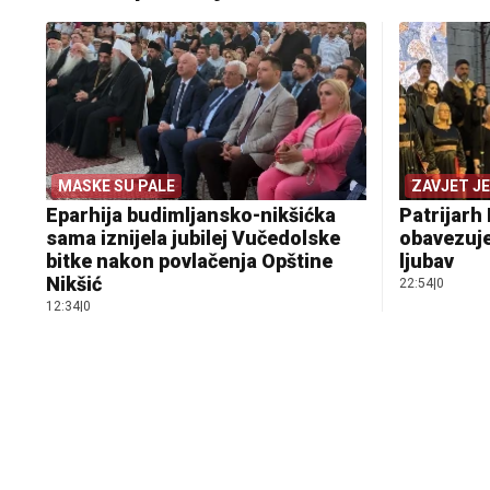
MASKE SU PALE
ZAVJET J
Eparhija budimljansko-nikšićka
Patrijarh 
sama iznijela jubilej Vučedolske
obavezuje
bitke nakon povlačenja Opštine
ljubav
Nikšić
22:54
|
0
12:34
|
0