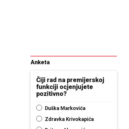
Anketa
Čiji rad na premijerskoj
funkciji ocjenjujete
pozitivno?
Duška Markovića
Zdravka Krivokapića