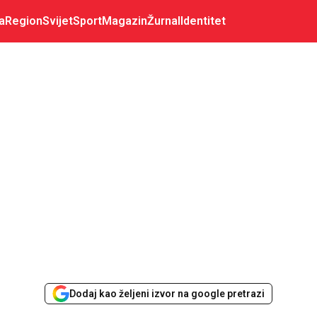
a
Region
Svijet
Sport
Magazin
Žurnal
Identitet
Dodaj kao željeni izvor na google pretrazi