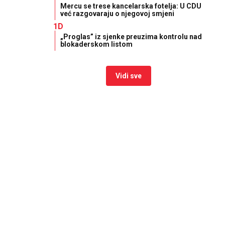
Mercu se trese kancelarska fotelja: U CDU
već razgovaraju o njegovoj smjeni
1D
„Proglas” iz sjenke preuzima kontrolu nad
blokaderskom listom
Vidi sve