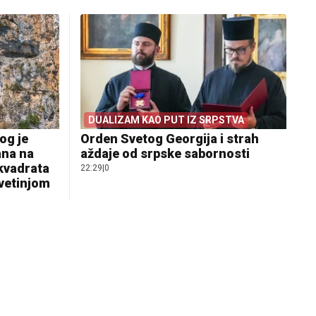
DUALIZAM KAO PUT IZ SRPSTVA
og je
Orden Svetog Georgija i strah
ana na
aždaje od srpske sabornosti
 kvadrata
22:29
|
0
svetinjom