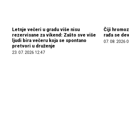
Letnje večeri u gradu više nisu
Čiji hromo
rezervisane za vikend: Zašto sve više
rađa se dev
ljudi bira večeru koja se spontano
07. 08. 2026 
pretvori u druženje
23. 07. 2026 12:47
Hibrid broj 1 koji osvaja Evropu, sada
25.000 kup
po specijalnoj akcijskoj ceni od 19.990€
Extra. A ti?