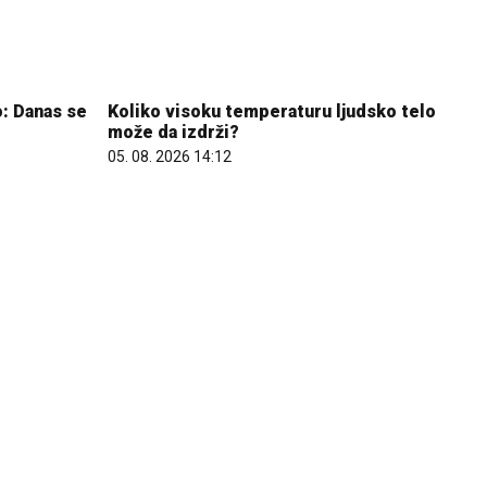
: Danas se
Koliko visoku temperaturu ljudsko telo
može da izdrži?
05. 08. 2026 14:12
OD CASINO
Većina građana izgubi novac pre nego
 SPINOVA
što stigne na letovanje - ovih 7