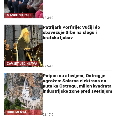
MASKE SU PALE
12:34
|
0
Patrijarh Porfirije: Vučiji do
obavezuje Srbe na slogu i
bratsku ljubav
ZAVJET JEDINSTVA
22:54
|
0
Potpisi su stavljeni, Ostrog je
ugrožen: Solarna elektrana na
putu ka Ostrogu, milion kvadrata
industrijske zone pred svetinjom
DOKUMENTA
21:17
|
0
OTKRIVAJU