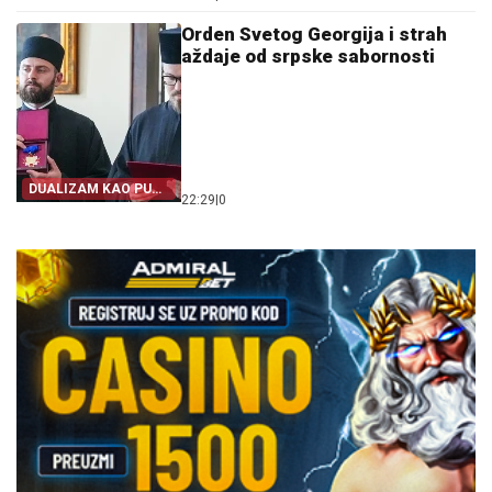
Orden Svetog Georgija i strah
aždaje od srpske sabornosti
DUALIZAM KAO PUT
22:29
|
0
IZ SRPSTVA