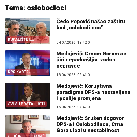
Tema: oslobodioci
Čedo Popović našao zaštitu
kod „oslobodilaca”
KUPALIŠTE U
04.07.2026. 13:42
|
0
BAOŠIĆIMA
Medojević: Crnom Gorom se
širi nepodnošljivi zadah
nepravde
DPS KARTEL I
18.06.2026. 08:41
|
0
„OSLOBODIOCI”
Medojević: Koruptivna
paradigma DPS-a nastavljena
i poslije promjena
SVI SU POSTALI ISTI
16.06.2026. 07:47
|
0
Medojević: Srušen dogovor
DPS-a i Oslobodilaca, Crna
Gora ulazi u nestabilnost
SLUČAJ „TELEKOM”