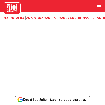
aloonline.
me
NAJNOVIJE
CRNA GORA
SRBIJA I SRPSKA
REGION
SVIJET
SPO
Dodaj kao željeni izvor na google pretrazi