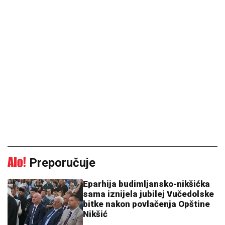
Preporučuje
Eparhija budimljansko-nikšićka
sama iznijela jubilej Vučedolske
bitke nakon povlačenja Opštine
Nikšić