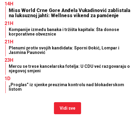
14H
Miss World Crne Gore Anđela Vukadinović zablistala
na luksuznoj jahti: Wellness vikend za pamćenje
21H
Kompanije između banaka i tržišta kapitala: Šta donose
korporativne obveznice
21H
Plenumi protiv svojih kandidata: Sporni Đokić, Lompar i
Jasmina Paunović
23H
Mercu se trese kancelarska fotelja: U CDU već razgovaraju o
njegovoj smjeni
1D
„Proglas” iz sjenke preuzima kontrolu nad blokaderskom
listom
Vidi sve