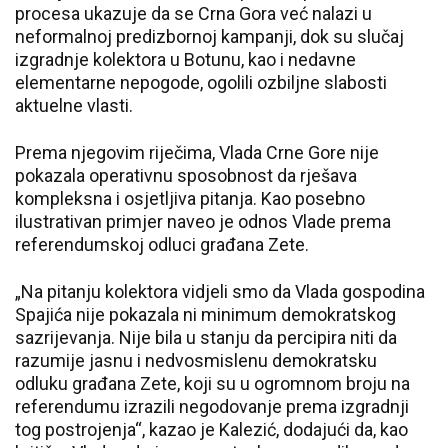
procesa ukazuje da se Crna Gora već nalazi u
neformalnoj predizbornoj kampanji, dok su slučaj
izgradnje kolektora u Botunu, kao i nedavne
elementarne nepogode, ogolili ozbiljne slabosti
aktuelne vlasti.
Prema njegovim riječima, Vlada Crne Gore nije
pokazala operativnu sposobnost da rješava
kompleksna i osjetljiva pitanja. Kao posebno
ilustrativan primjer naveo je odnos Vlade prema
referendumskoj odluci građana Zete.
„Na pitanju kolektora vidjeli smo da Vlada gospodina
Spajića nije pokazala ni minimum demokratskog
sazrijevanja. Nije bila u stanju da percipira niti da
razumije jasnu i nedvosmislenu demokratsku
odluku građana Zete, koji su u ogromnom broju na
referendumu izrazili negodovanje prema izgradnji
tog postrojenja“, kazao je Kalezić, dodajući da, kao