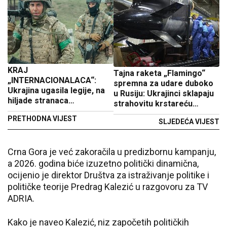
KRAJ
Tajna raketa „Flamingo“
„INTERNACIONALACA“:
spremna za udare duboko
Ukrajina ugasila legije, na
u Rusiju: Ukrajinci sklapaju
hiljade stranaca
strahovitu krstareću
raspoređeno bez pravila
raketu od sovjetskih
PRETHODNA VIJEST
SLJEDEĆA VIJEST
dijelova
Crna Gora je već zakoračila u predizbornu kampanju,
a 2026. godina biće izuzetno politički dinamična,
ocijenio je direktor Društva za istraživanje politike i
političke teorije Predrag Kalezić u razgovoru za TV
ADRIA.
Kako je naveo Kalezić, niz započetih političkih