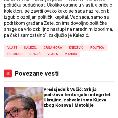
političku budućnost. Ukoliko ostane u vlasti, a priča o
kolektoru se završi ovako kako se sada nazire, on bi
izgubio ozbiljan politički kapital. Već sada, samo sa
podrškom građana Zete, on ima dovoljno političke
snage da vrlo ozbiljno nastupi na narednim izborima,
pa čak i samostalno“, zaključio je Kalezić.
VLAST
KALEZIĆ
CRNA GORA
KNEŽEVIĆ
POLITIKA
PREMIJER
SPAJIĆ
VLADA
MANDIĆ
Povezane vesti
Predsjednik Vučić: Srbija
podržava teritorijalni integritet
Ukrajine, zahvalni smo Kijevu
zbog Kosova i Metohije