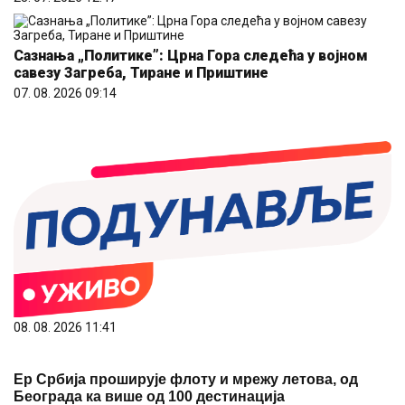
Сазнања „Политике”: Црна Гора следећа у војном
савезу Загреба, Тиране и Приштине
07. 08. 2026 09:14
08. 08. 2026 11:41
Ер Србија проширује флоту и мрежу летова, од
Београда ка више од 100 дестинација