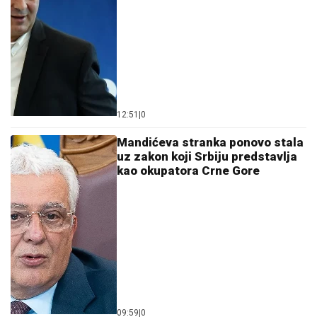
12:51
|
0
Mandićeva stranka ponovo stala
uz zakon koji Srbiju predstavlja
kao okupatora Crne Gore
09:59
|
0