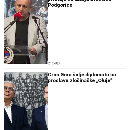
Podgorice
21:58
|
0
Crna Gora šalje diplomatu na
proslavu zločinačke „Oluje”