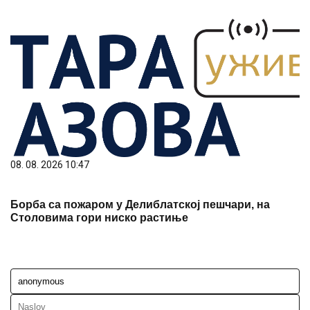
08. 08. 2026 10:47
Борба са пожаром у Делиблатској пешчари, на
Столовима гори ниско растиње