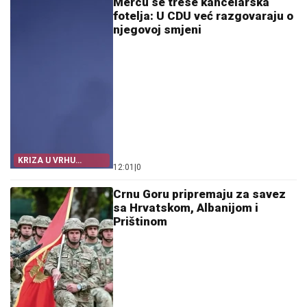
Mercu se trese kancelarska
fotelja: U CDU već razgovaraju o
njegovoj smjeni
KRIZA U VRHU
12:01
|
0
NJEMAČKE
Crnu Goru pripremaju za savez
sa Hrvatskom, Albanijom i
Prištinom