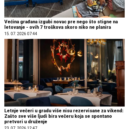
Većina građana izgubi novac pre nego što stigne na
letovanje - ovih 7 troškova skoro niko ne planira
15. 07. 2026 07:44
Letnje večeri u gradu više nisu rezervisane za vikend:
Zašto sve više ljudi bira večeru koja se spontano
pretvori u druženje
23. 07. 2026 12:47