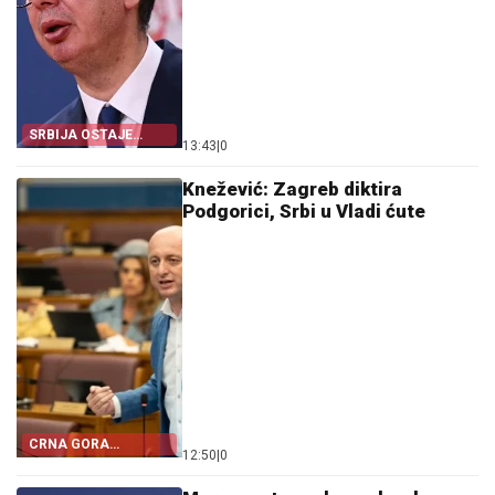
SRBIJA OSTAJE
13:43
|
0
DOSLJEDNA POVELJI
UN
Knežević: Zagreb diktira
Podgorici, Srbi u Vladi ćute
CRNA GORA
12:50
|
0
POSTALA TALAC
HRVATSKE