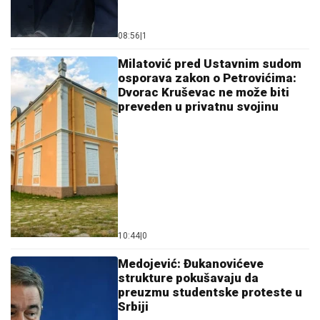
08:56
|
1
Milatović pred Ustavnim sudom
osporava zakon o Petrovićima:
Dvorac Kruševac ne može biti
preveden u privatnu svojinu
10:44
|
0
Medojević: Đukanovićeve
strukture pokušavaju da
preuzmu studentske proteste u
Srbiji