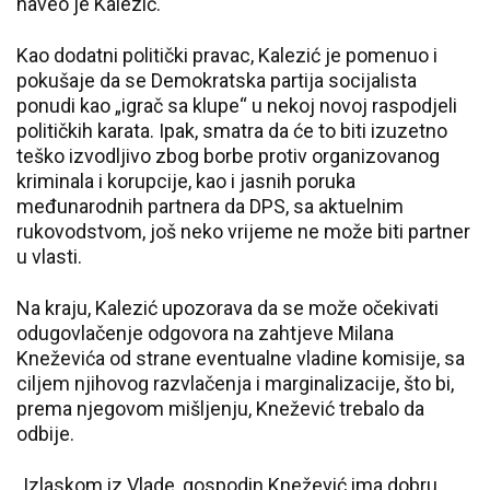
naveo je Kalezić.
Kao dodatni politički pravac, Kalezić je pomenuo i
pokušaje da se Demokratska partija socijalista
ponudi kao „igrač sa klupe“ u nekoj novoj raspodjeli
političkih karata. Ipak, smatra da će to biti izuzetno
teško izvodljivo zbog borbe protiv organizovanog
kriminala i korupcije, kao i jasnih poruka
međunarodnih partnera da DPS, sa aktuelnim
rukovodstvom, još neko vrijeme ne može biti partner
u vlasti.
Na kraju, Kalezić upozorava da se može očekivati
odugovlačenje odgovora na zahtjeve Milana
Kneževića od strane eventualne vladine komisije, sa
ciljem njihovog razvlačenja i marginalizacije, što bi,
prema njegovom mišljenju, Knežević trebalo da
odbije.
„Izlaskom iz Vlade, gospodin Knežević ima dobru