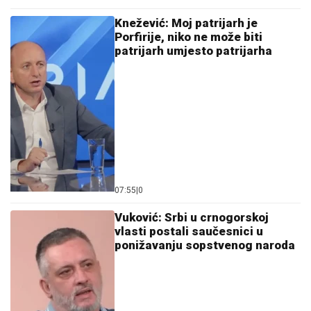
Knežević: Moj patrijarh je
Porfirije, niko ne može biti
patrijarh umjesto patrijarha
07:55
|
0
Vuković: Srbi u crnogorskoj
vlasti postali saučesnici u
ponižavanju sopstvenog naroda