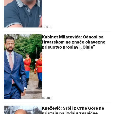
13:01
|
0
Kabinet Milatovića: Odnosi sa
Hrvatskom ne znače obavezno
prisustvo proslavi „Oluje”
09:40
|
0
Knežević: Srbi iz Crne Gore ne
pristaju na izdaju zvanične