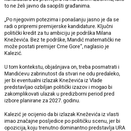
to ne želi javno da saopšti građanima.
„Po njegovim potezima i ponašanju jasno je da se
radi o pripremi premijerske kandidature. Ključni
politički kredit za tu ambiciju je podrška Milana
Kneževića. Bez te podrške, Mandić matematički ne
može postati premijer Crne Gore“, naglasio je
Kalezić.
U tom kontekstu, objašnjava on, treba posmatrati i
Mandićevu zabrinutost da stvari ne odu predaleko,
jer bi eventualni izlazak Kneževića iz Vlade
predstavljao ozbiljan politički izazov i mogao bi
zakomplikovati ulazak u predizborni period pred
izbore planirane za 2027. godinu.
Kalezić je ocijenio da bi izlazak Kneževića iz vlasti
imao značajne posljedice po političku scenu, jer bi
opozicija, koju trenutno dominantno predstavlja URA