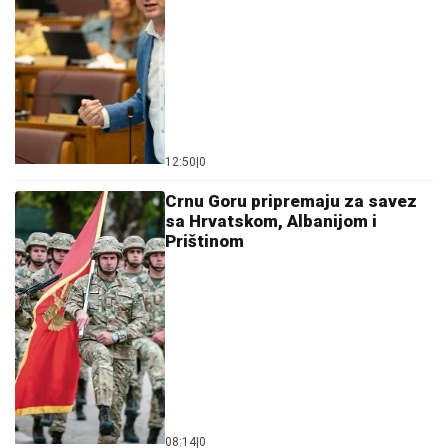
12:50
|
0
Crnu Goru pripremaju za savez
sa Hrvatskom, Albanijom i
Prištinom
08:14
|
0