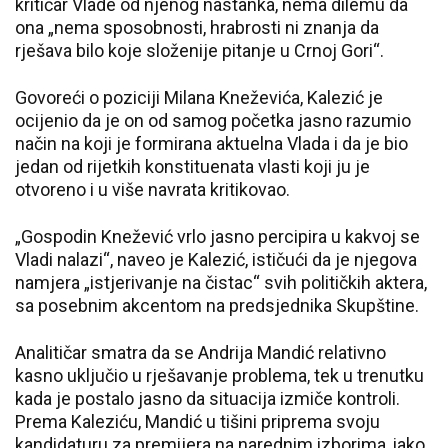
kritičar Vlade od njenog nastanka, nema dilemu da
ona „nema sposobnosti, hrabrosti ni znanja da
rješava bilo koje složenije pitanje u Crnoj Gori“.
Govoreći o poziciji Milana Kneževića, Kalezić je
ocijenio da je on od samog početka jasno razumio
način na koji je formirana aktuelna Vlada i da je bio
jedan od rijetkih konstituenata vlasti koji ju je
otvoreno i u više navrata kritikovao.
„Gospodin Knežević vrlo jasno percipira u kakvoj se
Vladi nalazi“, naveo je Kalezić, ističući da je njegova
namjera „istjerivanje na čistac“ svih političkih aktera,
sa posebnim akcentom na predsjednika Skupštine.
Analitičar smatra da se Andrija Mandić relativno
kasno uključio u rješavanje problema, tek u trenutku
kada je postalo jasno da situacija izmiče kontroli.
Prema Kaleziću, Mandić u tišini priprema svoju
kandidaturu za premijera na narednim izborima, iako