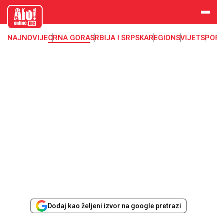
aloonline.
me
NAJNOVIJE
CRNA GORA
SRBIJA I SRPSKA
REGION
SVIJET
SPO
Dodaj kao željeni izvor na google pretrazi