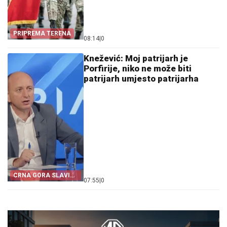
PRIPREMA TERENA
08:14
|
0
Knežević: Moj patrijarh je
Porfirije, niko ne može biti
patrijarh umjesto patrijarha
CRNA GORA SLAVI
07:55
|
0
„OLUJU“