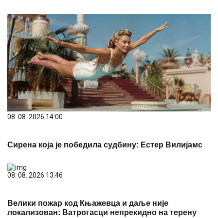
08. 08. 2026 14:00
Сирена која је победила судбину: Естер Вилијамс
08. 08. 2026 13:46
Велики пожар код Књажевца и даље није
локализован: Ватрогасци непрекидно на терену