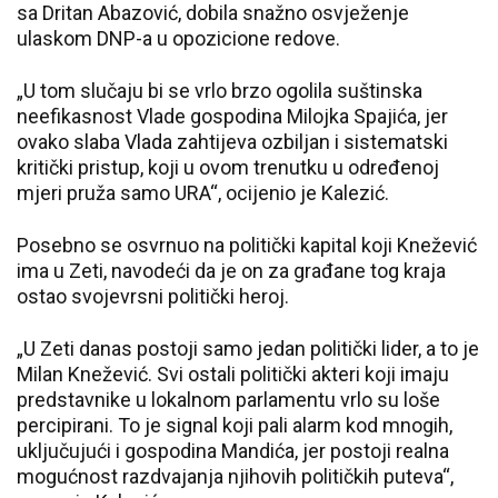
sa Dritan Abazović, dobila snažno osvježenje
ulaskom DNP-a u opozicione redove.
„U tom slučaju bi se vrlo brzo ogolila suštinska
neefikasnost Vlade gospodina Milojka Spajića, jer
ovako slaba Vlada zahtijeva ozbiljan i sistematski
kritički pristup, koji u ovom trenutku u određenoj
mjeri pruža samo URA“, ocijenio je Kalezić.
Posebno se osvrnuo na politički kapital koji Knežević
ima u Zeti, navodeći da je on za građane tog kraja
ostao svojevrsni politički heroj.
„U Zeti danas postoji samo jedan politički lider, a to je
Milan Knežević. Svi ostali politički akteri koji imaju
predstavnike u lokalnom parlamentu vrlo su loše
percipirani. To je signal koji pali alarm kod mnogih,
uključujući i gospodina Mandića, jer postoji realna
mogućnost razdvajanja njihovih političkih puteva“,