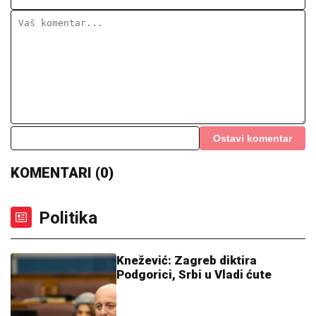
Ostavi komentar
KOMENTARI (0)
Politika
Knežević: Zagreb diktira
Podgorici, Srbi u Vladi ćute