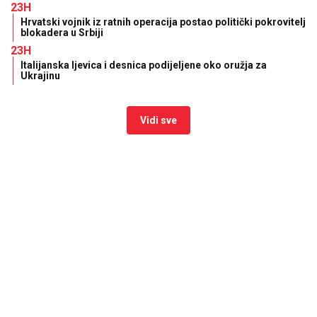
23H
Hrvatski vojnik iz ratnih operacija postao politički pokrovitelj
blokadera u Srbiji
23H
Italijanska ljevica i desnica podijeljene oko oružja za
Ukrajinu
Vidi sve