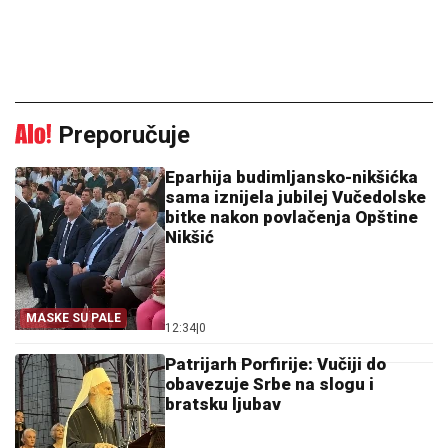
Preporučuje
Eparhija budimljansko-nikšićka
sama iznijela jubilej Vučedolske
bitke nakon povlačenja Opštine
Nikšić
MASKE SU PALE
12:34
|
0
Patrijarh Porfirije: Vučiji do
obavezuje Srbe na slogu i
bratsku ljubav