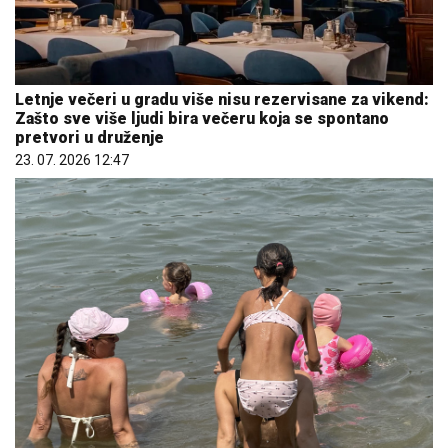
Letnje večeri u gradu više nisu rezervisane za vikend:
Zašto sve više ljudi bira večeru koja se spontano
pretvori u druženje
23. 07. 2026 12:47