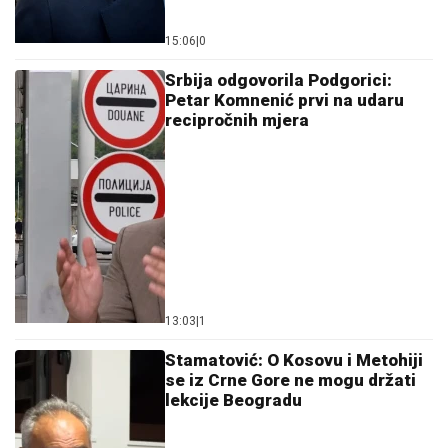
15:06
|
0
Srbija odgovorila Podgorici:
Petar Komnenić prvi na udaru
recipročnih mjera
13:03
|
1
Stamatović: O Kosovu i Metohiji
se iz Crne Gore ne mogu držati
lekcije Beogradu