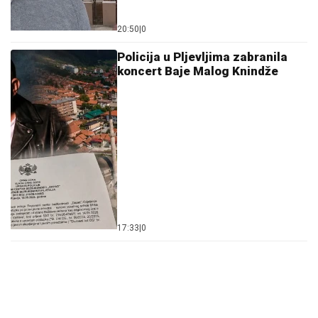
20:50
|
0
Policija u Pljevljima zabranila
koncert Baje Malog Knindže
17:33
|
0