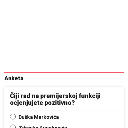
Anketa
Čiji rad na premijerskoj funkciji
ocjenjujete pozitivno?
Duška Markovića
Zdravka Krivokapića