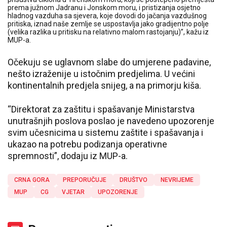
prema južnom Jadranu i Jonskom moru, i pristizanja osjetno
hladnog vazduha sa sjevera, koje dovodi do jačanja vazdušnog
pritiska, iznad naše zemlje se uspostavlja jako gradijentno polje
(velika razlika u pritisku na relativno malom rastojanju)”, kažu iz
MUP-a.
Očekuju se uglavnom slabe do umjerene padavine,
nešto izraženije u istočnim predjelima. U većini
kontinentalnih predjela snijeg, a na primorju kiša.
“Direktorat za zaštitu i spašavanje Ministarstva
unutrašnjih poslova poslao je navedeno upozorenje
svim učesnicima u sistemu zaštite i spašavanja i
ukazao na potrebu podizanja operativne
spremnosti”, dodaju iz MUP-a.
CRNA GORA
PREPORUČUJE
DRUŠTVO
NEVRIJEME
MUP
CG
VJETAR
UPOZORENJE