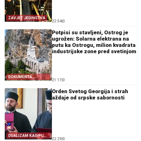
ZAVJET JEDINSTVA
22:54
|
0
Potpisi su stavljeni, Ostrog je
ugrožen: Solarna elektrana na
putu ka Ostrogu, milion kvadrata
industrijske zone pred svetinjom
DOKUMENTA
21:17
|
0
OTKRIVAJU
Orden Svetog Georgija i strah
aždaje od srpske sabornosti
DUALIZAM KAO PUT
22:29
|
0
IZ SRPSTVA