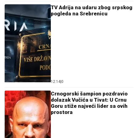
TV Adrija na udaru zbog srpskog
pogleda na Srebrenicu
12:14
|
0
Crnogorski šampion pozdravio
dolazak Vučića u Tivat: U Crnu
Goru stiže najveći lider sa ovih
prostora