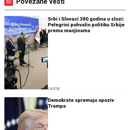
Povezane vesti
Srbi i Slovaci 380 godina u slozi:
Pelegrini pohvalio politiku Srbije
prema manjinama
14:57
|
0
Demokrate spremaju opoziv
Trampa