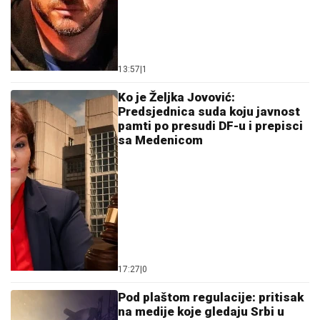
13:57
|
1
Ko je Željka Jovović:
Predsjednica suda koju javnost
pamti po presudi DF-u i prepisci
sa Medenicom
17:27
|
0
Pod plaštom regulacije: pritisak
na medije koje gledaju Srbi u