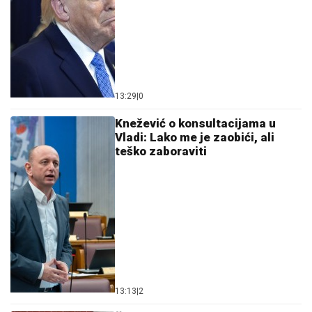
13:29
|
0
Knežević o konsultacijama u
Vladi: Lako me je zaobići, ali
teško zaboraviti
13:13
|
2