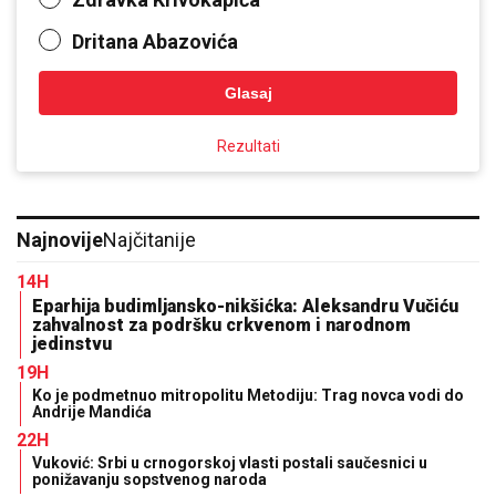
Dritana Abazovića
Glasaj
Rezultati
Najnovije
Najčitanije
14H
Eparhija budimljansko-nikšićka: Aleksandru Vučiću
zahvalnost za podršku crkvenom i narodnom
jedinstvu
19H
Ko je podmetnuo mitropolitu Metodiju: Trag novca vodi do
Andrije Mandića
22H
Vuković: Srbi u crnogorskoj vlasti postali saučesnici u
ponižavanju sopstvenog naroda