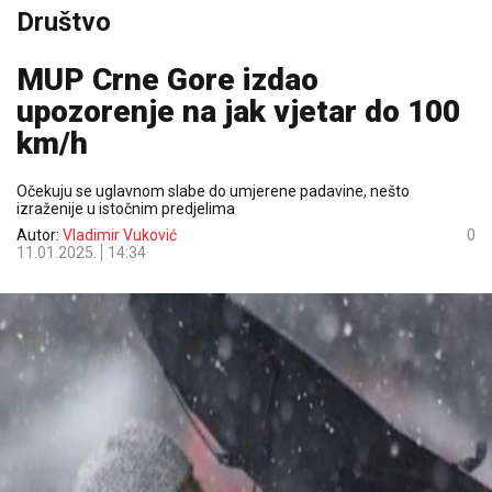
Društvo
MUP Crne Gore izdao
upozorenje na jak vjetar do 100
km/h
Očekuju se uglavnom slabe do umjerene padavine, nešto
izraženije u istočnim predjelima
Autor:
Vladimir Vuković
0
11.01.2025.
14:34