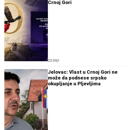
Crnoj Gori
23:09
|
1
Jelovac: Vlast u Crnoj Gori ne
može da podnese srpsko
okupljanje u Pljevljima