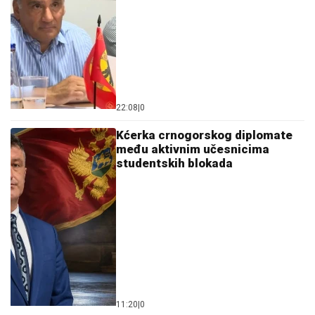
22:08
|
0
Kćerka crnogorskog diplomate
među aktivnim učesnicima
studentskih blokada
11:20
|
0