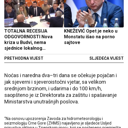
TOTALNA RECESIJA
KNEŽEVIĆ Opet je neko u
ODGOVORNOSTI Nova
Monstatu išao na porno
kriza u Budvi, nema
sajtove
sjednice lokalnog
parlamenta
PRETHODNA VIJEST
SLJEDEĆA VIJEST
Noćas i naredna dva–tri dana se očekuje pojačan i
jak sjeverni i sjeveroistočni vjetar, sa velikom
srednjom brzinom, i udarima i do 100 km/h,
saopšteno je iz Direktorata za zaštitu i spašavanje
Ministarstva unutrašnjih poslova.
“Na osnovu upozorenja Zavoda za hidrometeorologiju i
seizmologiju Crne Gore (ZHMS) najavljeno je sljedeće:Usljed
prisustva ciklona u Tirenskom moru, koji se postepeno premješta