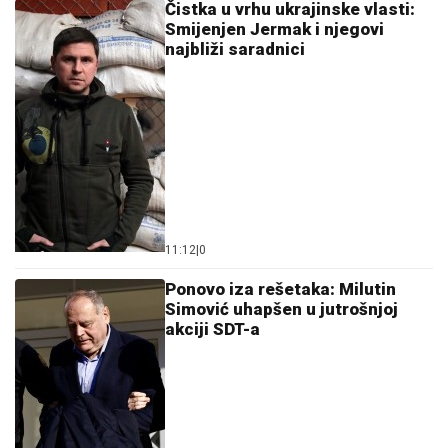
Čistka u vrhu ukrajinske vlasti:
Smijenjen Jermak i njegovi
najbliži saradnici
11:12
|
0
Ponovo iza rešetaka: Milutin
Simović uhapšen u jutrošnjoj
akciji SDT-a