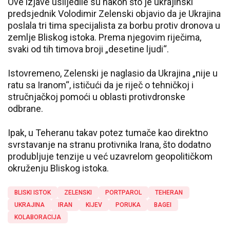
Ove izjave uslijedile su nakon što je ukrajinski
predsjednik Volodimir Zelenski objavio da je Ukrajina
poslala tri tima specijalista za borbu protiv dronova u
zemlje Bliskog istoka. Prema njegovim riječima,
svaki od tih timova broji „desetine ljudi“.
Istovremeno, Zelenski je naglasio da Ukrajina „nije u
ratu sa Iranom“, ističući da je riječ o tehničkoj i
stručnjačkoj pomoći u oblasti protivdronske
odbrane.
Ipak, u Teheranu takav potez tumače kao direktno
svrstavanje na stranu protivnika Irana, što dodatno
produbljuje tenzije u već uzavrelom geopolitičkom
okruženju Bliskog istoka.
BLISKI ISTOK
ZELENSKI
PORTPAROL
TEHERAN
UKRAJINA
IRAN
KIJEV
PORUKA
BAGEI
KOLABORACIJA