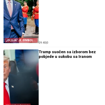
„OLUJA” JE SIMBOL
09:40
|
0
PROGONA
Tramp suočen sa izborom bez
pobjede u sukobu sa Iranom