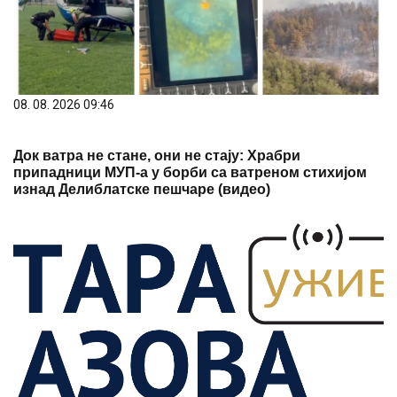
08. 08. 2026 09:46
Док ватра не стане, они не стају: Храбри
припадници МУП-а у борби са ватреном стихијом
изнад Делиблатске пешчаре (видео)