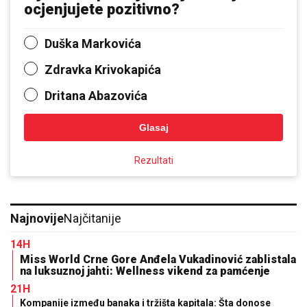
ocjenjujete pozitivno?
Duška Markovića
Zdravka Krivokapića
Dritana Abazovića
Glasaj
Rezultati
Najnovije
Najčitanije
14H
Miss World Crne Gore Anđela Vukadinović zablistala
na luksuznoj jahti: Wellness vikend za pamćenje
21H
Kompanije između banaka i tržišta kapitala: Šta donose