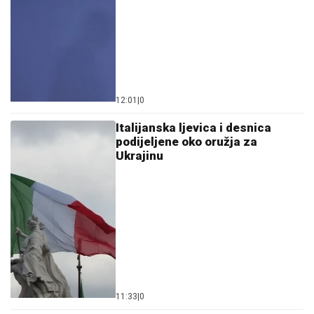
12:01
|
0
Italijanska ljevica i desnica
podijeljene oko oružja za
Ukrajinu
11:33
|
0