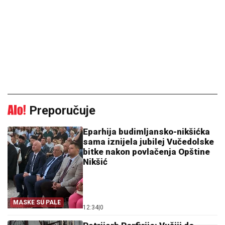
Preporučuje
Eparhija budimljansko-nikšićka
sama iznijela jubilej Vučedolske
bitke nakon povlačenja Opštine
Nikšić
MASKE SU PALE
12:34
|
0