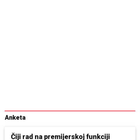
Anketa
Čiji rad na premijerskoj funkciji