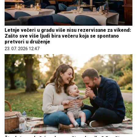
Letnje večeri u gradu više nisu rezervisane za vikend:
Zašto sve više ljudi bira večeru koja se spontano
pretvori u druženje
23. 07. 2026 12:47