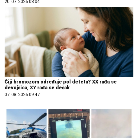
20. 07. 2026 08:04
Čiji hromozom određuje pol deteta? XX rađa se
devojčica, XY rađa se dečak
07. 08. 2026 09:47