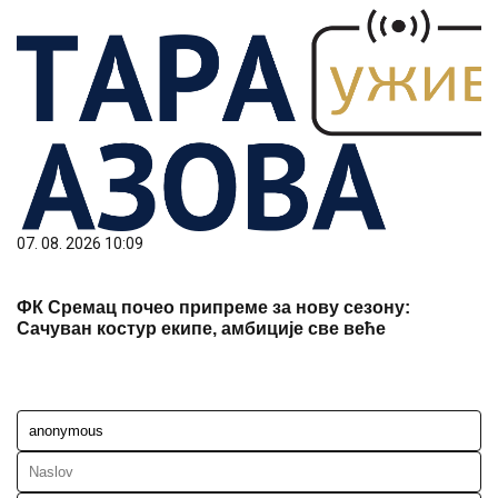
07. 08. 2026 10:09
ФК Сремац почео припреме за нову сезону:
Сачуван костур екипе, амбиције све веће