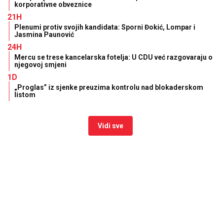
korporativne obveznice
21H
Plenumi protiv svojih kandidata: Sporni Đokić, Lompar i
Jasmina Paunović
24H
Mercu se trese kancelarska fotelja: U CDU već razgovaraju o
njegovoj smjeni
1D
„Proglas” iz sjenke preuzima kontrolu nad blokaderskom
listom
Vidi sve