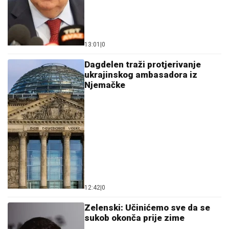
13:01
|
0
Dagdelen traži protjerivanje
ukrajinskog ambasadora iz
Njemačke
12:42
|
0
Zelenski: Učinićemo sve da se
sukob okonča prije zime