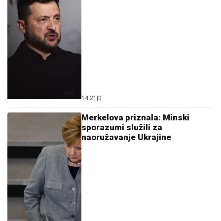
14:21
|
0
Merkelova priznala: Minski
sporazumi služili za
naoružavanje Ukrajine