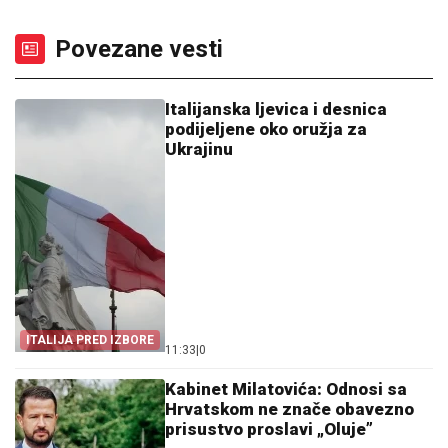
Povezane vesti
Italijanska ljevica i desnica
podijeljene oko oružja za
Ukrajinu
ITALIJA PRED IZBORE
11:33
|
0
Kabinet Milatovića: Odnosi sa
Hrvatskom ne znače obavezno
prisustvo proslavi „Oluje”