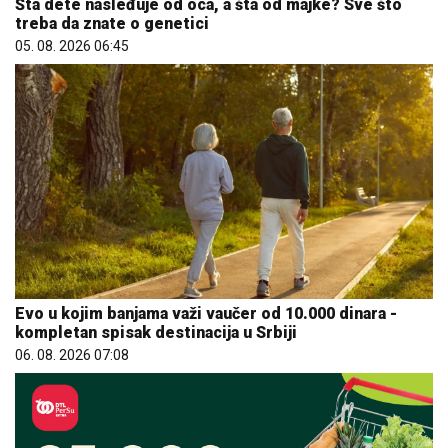
Šta dete nasleđuje od oca, a šta od majke? Sve što
treba da znate o genetici
05. 08. 2026 06:45
Evo u kojim banjama važi vaučer od 10.000 dinara -
kompletan spisak destinacija u Srbiji
06. 08. 2026 07:08