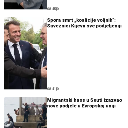
08:45
|
0
Spora smrt „koalicije voljnih”:
Saveznici Kijeva sve podjeljeniji
08:41
|
0
Migrantski haos u Seuti izazvao
nove podjele u Evropskoj uniji