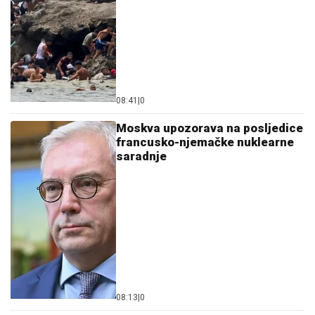
08:41
|
0
Moskva upozorava na posljedice
francusko-njemačke nuklearne
saradnje
08:13
|
0