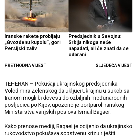
Iranske rakete probijaju
Predsjednik u Sevojnu:
„Gvozdenu kupolu“, gori
Srbija nikoga neće
Persijski zaliv
napadati, ali će znati da se
odbrani
PRETHODNA VIJEST
SLJEDEĆA VIJEST
TEHERAN – Pokušaji ukrajinskog predsjednika
Volodimira Zelenskog da uključi Ukrajinu u sukob sa
Iranom mogli bi dovesti do ozbiljnih međunarodnih
posljedica po Kijev, upozorio je portparol iranskog
Ministarstva vanjskih poslova Ismail Bagaei.
Kako prenose mediji, Bagaei je ocijenio da ukrajinsko
rukovodstvo pokušava sopstvenu krizu riješiti