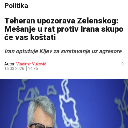
Politika
Teheran upozorava Zelenskog:
Mešanje u rat protiv Irana skupo
će vas koštati
Iran optužuje Kijev za svrstavanje uz agresore
Autor:
Vladimir Vuković
0
16.03.2026.
14:35