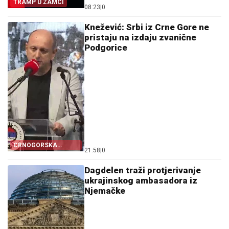
TRAMP U ZAMCI
08:23
|
0
Knežević: Srbi iz Crne Gore ne
pristaju na izdaju zvanične
Podgorice
CRNOGORSKA
21:58
|
0
ZASTAVA PORED
ŠAHOVNICE
Dagdelen traži protjerivanje
ukrajinskog ambasadora iz
Njemačke