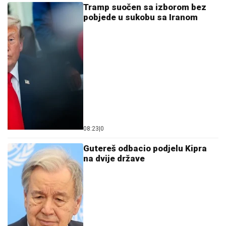
Tramp suočen sa izborom bez
pobjede u sukobu sa Iranom
08:23
|
0
Gutereš odbacio podjelu Kipra
na dvije države