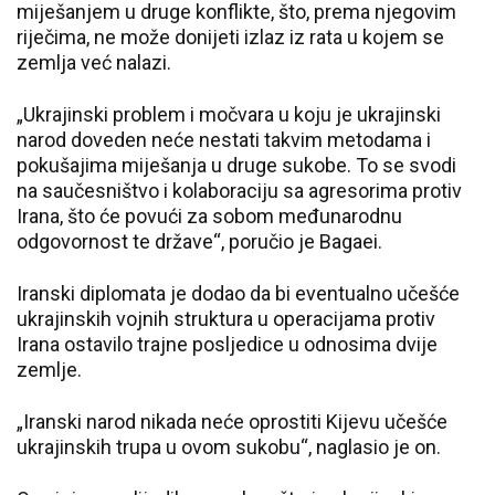
miješanjem u druge konflikte, što, prema njegovim
riječima, ne može donijeti izlaz iz rata u kojem se
zemlja već nalazi.
„Ukrajinski problem i močvara u koju je ukrajinski
narod doveden neće nestati takvim metodama i
pokušajima miješanja u druge sukobe. To se svodi
na saučesništvo i kolaboraciju sa agresorima protiv
Irana, što će povući za sobom međunarodnu
odgovornost te države“, poručio je Bagaei.
Iranski diplomata je dodao da bi eventualno učešće
ukrajinskih vojnih struktura u operacijama protiv
Irana ostavilo trajne posljedice u odnosima dvije
zemlje.
„Iranski narod nikada neće oprostiti Kijevu učešće
ukrajinskih trupa u ovom sukobu“, naglasio je on.