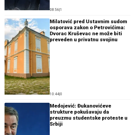
08:56
|
1
Milatović pred Ustavnim sudom
osporava zakon o Petrovićima:
Dvorac Kruševac ne može biti
preveden u privatnu svojinu
10:44
|
0
Medojević: Đukanovićeve
strukture pokušavaju da
preuzmu studentske proteste u
Srbiji