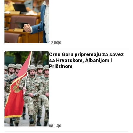
12:50
|
0
Crnu Goru pripremaju za savez
sa Hrvatskom, Albanijom i
Prištinom
08:14
|
0