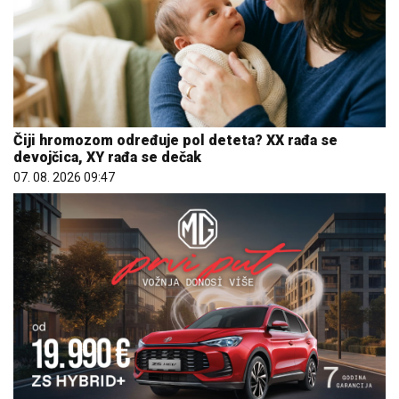
Čiji hromozom određuje pol deteta? XX rađa se
devojčica, XY rađa se dečak
07. 08. 2026 09:47