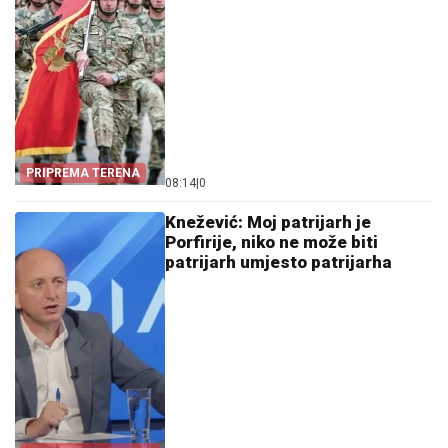
PRIPREMA TERENA
08:14
|
0
Knežević: Moj patrijarh je
Porfirije, niko ne može biti
patrijarh umjesto patrijarha