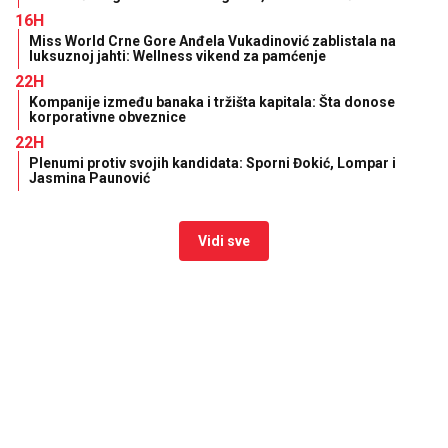
16H
Miss World Crne Gore Anđela Vukadinović zablistala na
luksuznoj jahti: Wellness vikend za pamćenje
22H
Kompanije između banaka i tržišta kapitala: Šta donose
korporativne obveznice
22H
Plenumi protiv svojih kandidata: Sporni Đokić, Lompar i
Jasmina Paunović
Vidi sve