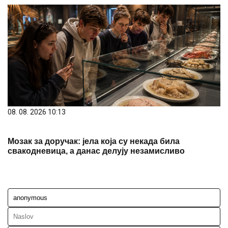
08. 08. 2026 10:13
Мозак за доручак: јела која су некада била
свакодневица, а данас делују незамисливо