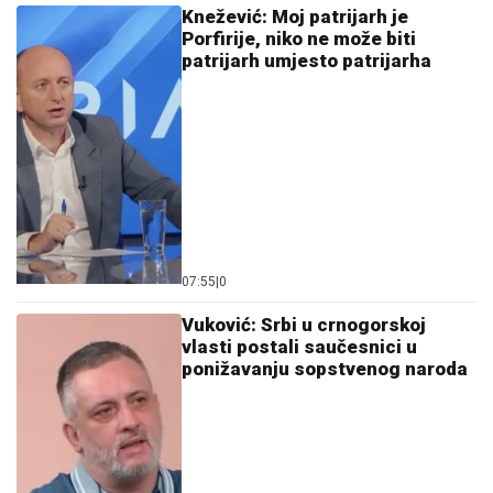
Knežević: Moj patrijarh je
Porfirije, niko ne može biti
patrijarh umjesto patrijarha
07:55
|
0
Vuković: Srbi u crnogorskoj
vlasti postali saučesnici u
ponižavanju sopstvenog naroda