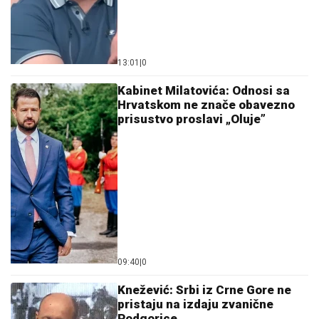
13:01
|
0
Kabinet Milatovića: Odnosi sa
Hrvatskom ne znače obavezno
prisustvo proslavi „Oluje”
09:40
|
0
Knežević: Srbi iz Crne Gore ne
pristaju na izdaju zvanične
Podgorice