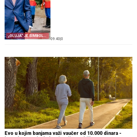
„OLUJA” JE SIMBOL
09:40
|
0
PROGONA
Evo u kojim banjama važi vaučer od 10.000 dinara -