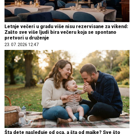
Letnje večeri u gradu više nisu rezervisane za vikend:
Zašto sve više ljudi bira večeru koja se spontano
pretvori u druženje
23. 07. 2026 12:47
Šta dete nasleđuje od oca, a šta od majke? Sve što