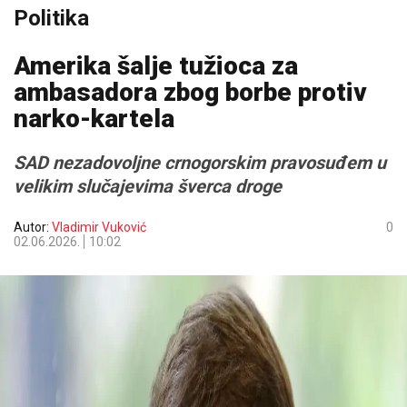
Politika
Amerika šalje tužioca za
ambasadora zbog borbe protiv
narko-kartela
SAD nezadovoljne crnogorskim pravosuđem u
velikim slučajevima šverca droge
Autor:
Vladimir Vuković
0
02.06.2026.
10:02