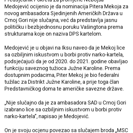
Medojević ocijenio je da nominacija Pitera Mekoja za
novog ambasadora Sjedinjenih Američkih Država u
Crnoj Gori nije slučajna, već da predstavlja jasnu
političku i bezbjednosnu poruku Vašingtona prema
strukturama koje on naziva DPS kartelom.
Medojević je u objavi na Iksu naveo da je Mekoj lice
sa ozbiljnim iskustvom u borbi protiv narko-kartela,
podsjećajući da je od 2020. do 2021. godine obavljao
funkciju saveznog tužioca Južne Karoline. Prema
dostupnim podacima, Piter Mekoj je bio federalni
tužilac za Distrikt Južne Karoline, a prije toga član
Predstavničkog doma te američke savezne države.
„Nije slučajno da je za ambasadora SAD u Crnoj Gori
izabrano lice sa ozbiljnim iskustvom u borbi protiv
narko-kartela”, napisao je Medojević.
On je svoju ocjenu povezao sa slučajem broda „MSC