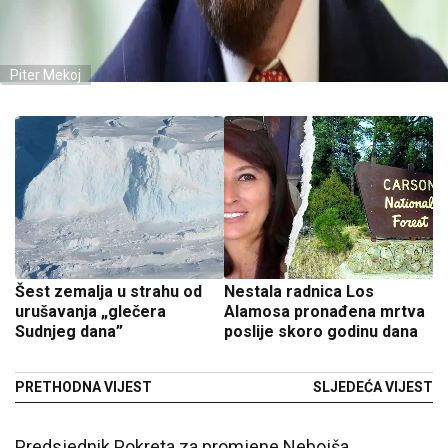
Piter Mekoj
Šest zemalja u strahu od
Nestala radnica Los
urušavanja „glečera
Alamosa pronađena mrtva
Sudnjeg dana”
poslije skoro godinu dana
PRETHODNA VIJEST
SLJEDEĆA VIJEST
Predsjednik Pokreta za promjene Nebojša