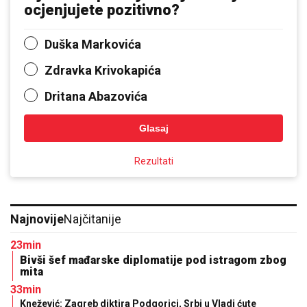
ocjenjujete pozitivno?
Duška Markovića
Zdravka Krivokapića
Dritana Abazovića
Glasaj
Rezultati
Najnovije
Najčitanije
23min
Bivši šef mađarske diplomatije pod istragom zbog
mita
33min
Knežević: Zagreb diktira Podgorici, Srbi u Vladi ćute