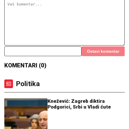
Ostavi komentar
KOMENTARI (0)
Politika
Knežević: Zagreb diktira
Podgorici, Srbi u Vladi ćute