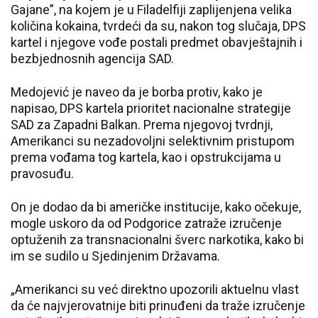
Gajane”, na kojem je u Filadelfiji zaplijenjena velika
količina kokaina, tvrdeći da su, nakon tog slučaja, DPS
kartel i njegove vođe postali predmet obavještajnih i
bezbjednosnih agencija SAD.
Medojević je naveo da je borba protiv, kako je
napisao, DPS kartela prioritet nacionalne strategije
SAD za Zapadni Balkan. Prema njegovoj tvrdnji,
Amerikanci su nezadovoljni selektivnim pristupom
prema vođama tog kartela, kao i opstrukcijama u
pravosuđu.
On je dodao da bi američke institucije, kako očekuje,
mogle uskoro da od Podgorice zatraže izručenje
optuženih za transnacionalni šverc narkotika, kako bi
im se sudilo u Sjedinjenim Državama.
„Amerikanci su već direktno upozorili aktuelnu vlast
da će najvjerovatnije biti prinuđeni da traže izručenje