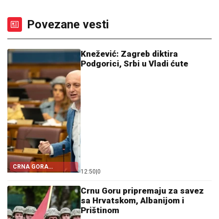
Povezane vesti
Knežević: Zagreb diktira
Podgorici, Srbi u Vladi ćute
CRNA GORA
12:50
|
0
POSTALA TALAC
HRVATSKE
Crnu Goru pripremaju za savez
sa Hrvatskom, Albanijom i
Prištinom