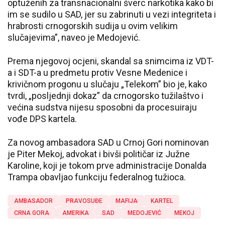
optuženih za transnacionalni šverc narkotika kako bi
im se sudilo u SAD, jer su zabrinuti u vezi integriteta i
hrabrosti crnogorskih sudija u ovim velikim
slučajevima”, naveo je Medojević.
Prema njegovoj ocjeni, skandal sa snimcima iz VDT-
a i SDT-a u predmetu protiv Vesne Medenice i
krivičnom progonu u slučaju „Telekom” bio je, kako
tvrdi, „posljednji dokaz” da crnogorsko tužilaštvo i
većina sudstva nijesu sposobni da procesuiraju
vođe DPS kartela.
Za novog ambasadora SAD u Crnoj Gori nominovan
je Piter Mekoj, advokat i bivši političar iz Južne
Karoline, koji je tokom prve administracije Donalda
Trampa obavljao funkciju federalnog tužioca.
AMBASADOR
PRAVOSUĐE
MAFIJA
KARTEL
CRNA GORA
AMERIKA
SAD
MEDOJEVIĆ
MEKOJ