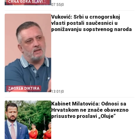
CRNA GORA SLAVI
07:55
|
0
„OLUJU“
Vuković: Srbi u crnogorskoj
vlasti postali saučesnici u
ponižavanju sopstvenog naroda
ZAGREB DIKTIRA
13:01
|
0
Kabinet Milatovića: Odnosi sa
Hrvatskom ne znače obavezno
prisustvo proslavi „Oluje”