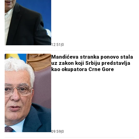
12:51
|
0
Mandićeva stranka ponovo stala
uz zakon koji Srbiju predstavlja
kao okupatora Crne Gore
09:59
|
0