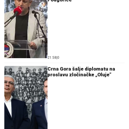
21:58
|
0
Crna Gora šalje diplomatu na
proslavu zločinačke „Oluje”