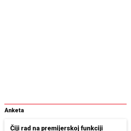
Anketa
Čiji rad na premijerskoj funkciji