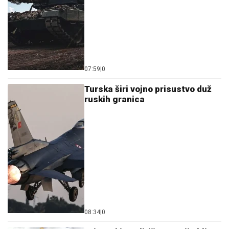
07:59
|
0
Turska širi vojno prisustvo duž
ruskih granica
08:34
|
0