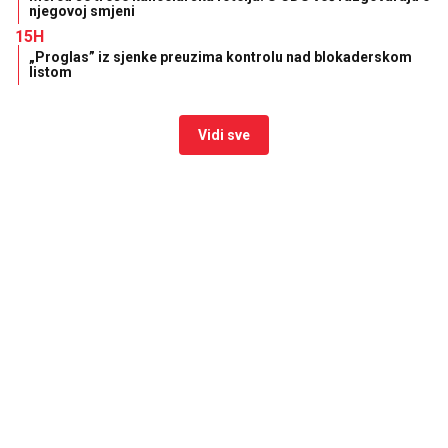
njegovoj smjeni
15H
„Proglas” iz sjenke preuzima kontrolu nad blokaderskom
listom
Vidi sve