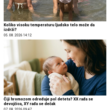
Koliko visoku temperaturu ljudsko telo može da
izdrži?
05. 08. 2026 14:12
Čiji hromozom određuje pol deteta? XX rađa se
devojčica, XY rađa se dečak
07. 08. 2026 09:47