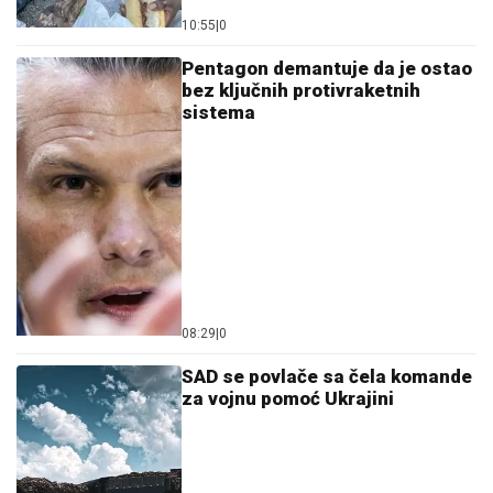
10:55
|
0
Pentagon demantuje da je ostao
bez ključnih protivraketnih
sistema
08:29
|
0
SAD se povlače sa čela komande
za vojnu pomoć Ukrajini