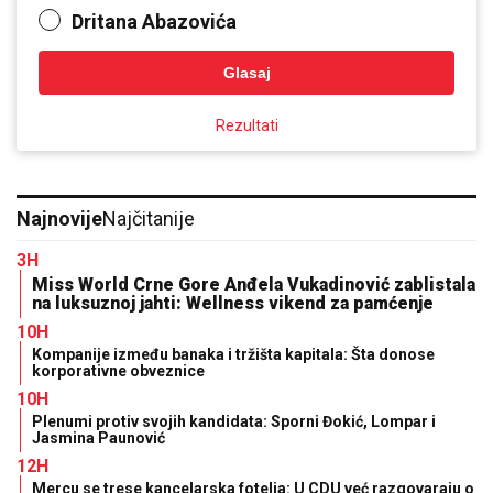
Dritana Abazovića
Glasaj
Rezultati
Najnovije
Najčitanije
3H
Miss World Crne Gore Anđela Vukadinović zablistala
na luksuznoj jahti: Wellness vikend za pamćenje
10H
Kompanije između banaka i tržišta kapitala: Šta donose
korporativne obveznice
10H
Plenumi protiv svojih kandidata: Sporni Đokić, Lompar i
Jasmina Paunović
12H
Mercu se trese kancelarska fotelja: U CDU već razgovaraju o