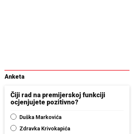
Anketa
Čiji rad na premijerskoj funkciji
ocjenjujete pozitivno?
Duška Markovića
Zdravka Krivokapića