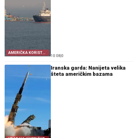
AMERIČKA KORIST
10:08
|
0
OD KRIZE
Iranska garda: Nanijeta velika
šteta američkim bazama