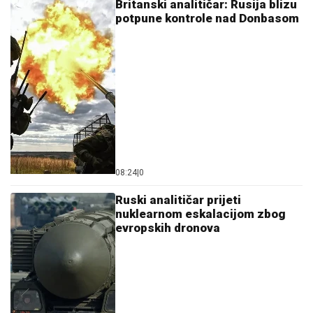
Britanski analitičar: Rusija blizu
potpune kontrole nad Donbasom
08:24
|
0
Ruski analitičar prijeti
nuklearnom eskalacijom zbog
evropskih dronova