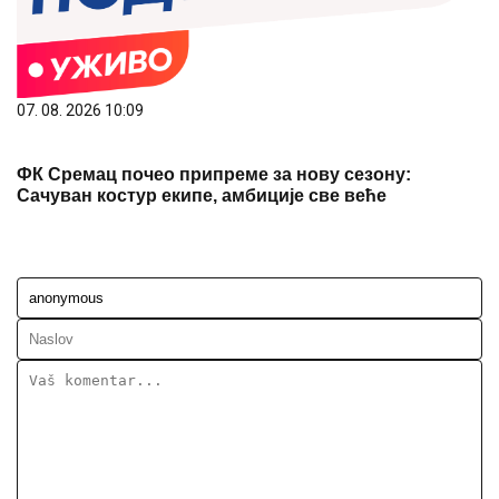
07. 08. 2026 10:09
ФК Сремац почео припреме за нову сезону:
Сачуван костур екипе, амбиције све веће