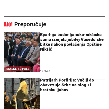
Preporučuje
Eparhija budimljansko-nikšićka
sama iznijela jubilej Vučedolske
bitke nakon povlačenja Opštine
Nikšić
MASKE SU PALE
12:34
|
0
Patrijarh Porfirije: Vučiji do
obavezuje Srbe na slogu i
bratsku ljubav