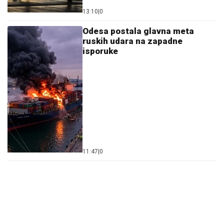
13:10
|
0
Odesa postala glavna meta
ruskih udara na zapadne
isporuke
11:47
|
0