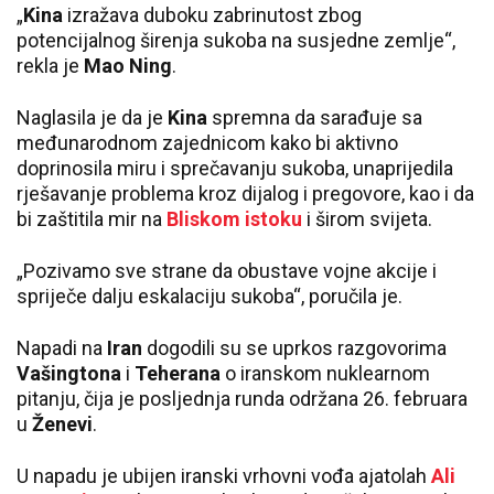
„
Kina
izražava duboku zabrinutost zbog
potencijalnog širenja sukoba na susjedne zemlje“,
rekla je
Mao Ning
.
Naglasila je da je
Kina
spremna da sarađuje sa
međunarodnom zajednicom kako bi aktivno
doprinosila miru i sprečavanju sukoba, unaprijedila
rješavanje problema kroz dijalog i pregovore, kao i da
bi zaštitila mir na
Bliskom istoku
i širom svijeta.
„Pozivamo sve strane da obustave vojne akcije i
spriječe dalju eskalaciju sukoba“, poručila je.
Napadi na
Iran
dogodili su se uprkos razgovorima
Vašingtona
i
Teherana
o iranskom nuklearnom
pitanju, čija je posljednja runda održana 26. februara
u
Ženevi
.
U napadu je ubijen iranski vrhovni vođa ajatolah
Ali