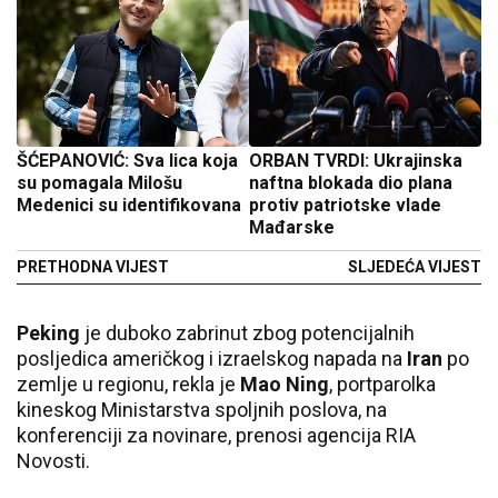
ŠĆEPANOVIĆ: Sva lica koja
ORBAN TVRDI: Ukrajinska
su pomagala Milošu
naftna blokada dio plana
Medenici su identifikovana
protiv patriotske vlade
Mađarske
PRETHODNA VIJEST
SLJEDEĆA VIJEST
Peking
je duboko zabrinut zbog potencijalnih
posljedica američkog i izraelskog napada na
Iran
po
zemlje u regionu, rekla je
Mao Ning
, portparolka
kineskog Ministarstva spoljnih poslova, na
konferenciji za novinare, prenosi agencija RIA
Novosti.