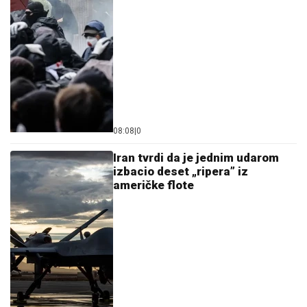
08:08
|
0
Iran tvrdi da je jednim udarom
izbacio deset „ripera” iz
američke flote