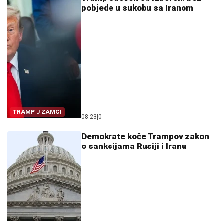
pobjede u sukobu sa Iranom
TRAMP U ZAMCI
08:23
|
0
Demokrate koče Trampov zakon
o sankcijama Rusiji i Iranu