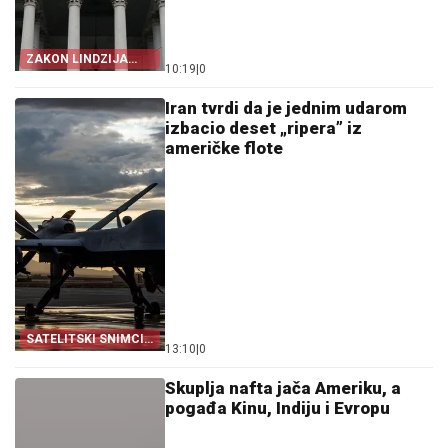
ZAKON LINDZIJA
10:19
|
0
GREJEMA
Iran tvrdi da je jednim udarom
izbacio deset „ripera” iz
američke flote
SATELITSKI SNIMCI
13:10
|
0
POTVRDILI
Skuplja nafta jača Ameriku, a
pogađa Kinu, Indiju i Evropu