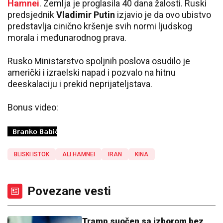
Hamnei
. Zemlja je proglasila 40 dana žalosti. Ruski
predsjednik
Vladimir Putin
izjavio je da ovo ubistvo
predstavlja cinično kršenje svih normi ljudskog
morala i međunarodnog prava.
Rusko Ministarstvo spoljnih poslova osudilo je
američki i izraelski napad i pozvalo na hitnu
deeskalaciju i prekid neprijateljstava.
Bonus video:
BLISKI ISTOK
ALI HAMNEI
IRAN
KINA
Povezane vesti
Tramp suočen sa izborom bez