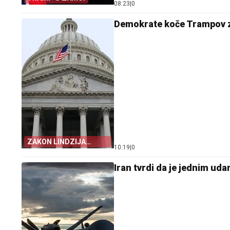
08:23
|
0
Demokrate koče Trampov za
ZAKON LINDZIJA
10:19
|
0
GREJEMA
Iran tvrdi da je jednim uda