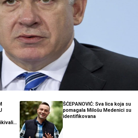
M
ŠĆEPANOVIĆ: Sva lica koja su
U
pomagala Milošu Medenici su
identifikovana
kivali