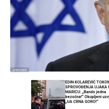
unknown
EDIN KOLAREVIĆ TOKO
SPROVOĐENJA UJAKA 
MARICU: „Bando jedna
bezočna!“ Okupljeni uzvi
„UA CRNA GORO!“