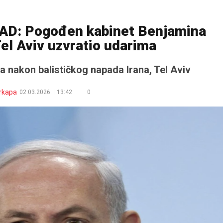
D: Pogođen kabinet Benjamina
el Aviv uzvratio udarima
ta nakon balističkog napada Irana, Tel Aviv
rkapa
02.03.2026.
13:42
0