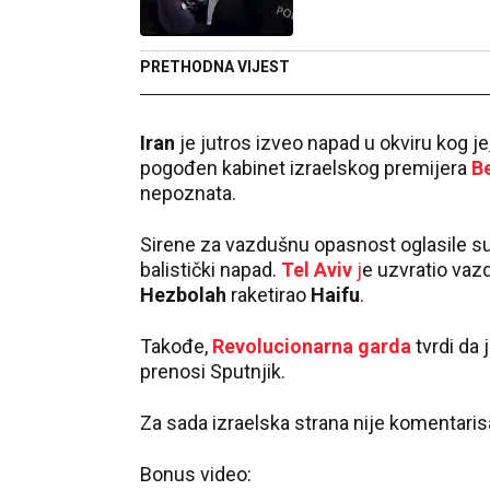
PRETHODNA VIJEST
Iran
je jutros izveo napad u okviru kog 
pogođen kabinet izraelskog premijera
B
nepoznata.
Sirene za vazdušnu opasnost oglasile s
balistički napad.
Tel Aviv
j
e uzvratio vaz
Hezbolah
raketirao
Haifu
.
Takođe,
Revolucionarna garda
tvrdi da 
prenosi Sputnjik.
Za sada izraelska strana nije komentarisa
Bonus video: