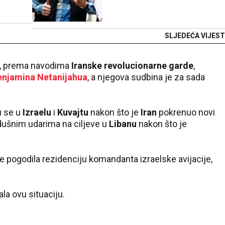
SLJEDEĆA VIJEST
je, prema navodima
Iranske revolucionarne garde
,
enjamina Netanijahua
, a njegova sudbina je za sada
u se u
Izraelu
i
Kuvajtu
nakon što je
Iran
pokrenuo novi
dušnim udarima na ciljeve u
Libanu
nakon što je
je pogodila rezidenciju komandanta izraelske avijacije,
la ovu situaciju.