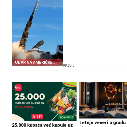
UDAR NA AMERIČKE
08:35
|
0
BAZE
Letnje večeri u gradu 
25.000 kupaca već kupuje uz