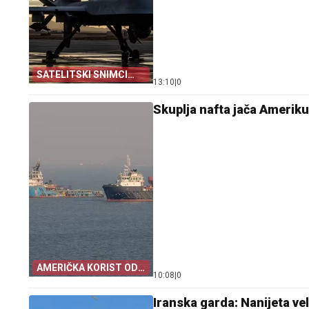
SATELITSKI SNIMCI
13:10
|
0
POTVRDILI
Skuplja nafta jača Ameriku,
AMERIČKA KORIST OD
10:08
|
0
KRIZE
Iranska garda: Nanijeta v