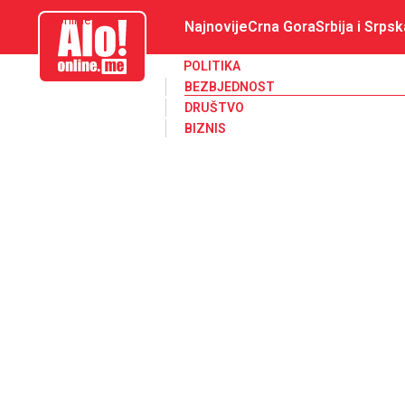
aloonline.me
Najnovije
Crna Gora
Srbija i Srpsk
POLITIKA
BEZBJEDNOST
DRUŠTVO
BIZNIS