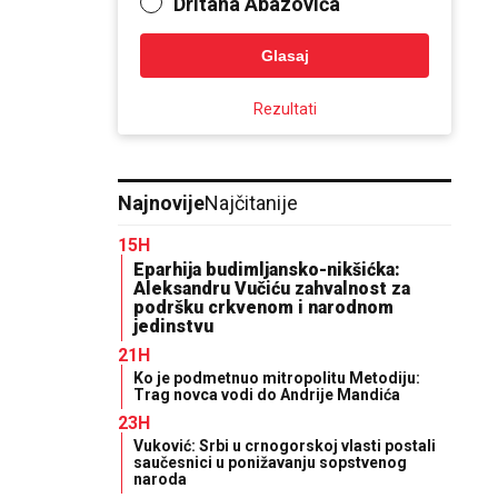
Dritana Abazovića
Glasaj
Rezultati
Najnovije
Najčitanije
15H
Eparhija budimljansko-nikšićka:
Aleksandru Vučiću zahvalnost za
podršku crkvenom i narodnom
jedinstvu
21H
Ko je podmetnuo mitropolitu Metodiju:
Trag novca vodi do Andrije Mandića
23H
Vuković: Srbi u crnogorskoj vlasti postali
saučesnici u ponižavanju sopstvenog
naroda