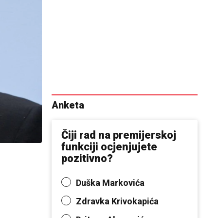
Anketa
Čiji rad na premijerskoj
funkciji ocjenjujete
pozitivno?
Duška Markovića
Zdravka Krivokapića