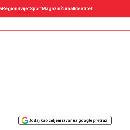
a
Region
Svijet
Sport
Magazin
Žurnal
Identitet
Dodaj kao željeni izvor na google pretrazi