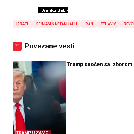
IZRAEL
BENJAMIN NETANIJAHU
IRAN
TEL AVIV
REVO
Povezane vesti
Tramp suočen sa izborom 
TRAMP U ZAMCI