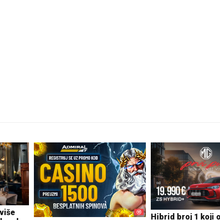
više
Hibrid broj 1 koji 