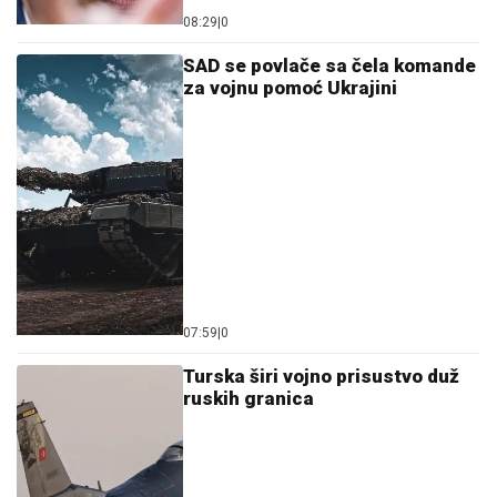
08:29
|
0
SAD se povlače sa čela komande
za vojnu pomoć Ukrajini
07:59
|
0
Turska širi vojno prisustvo duž
ruskih granica