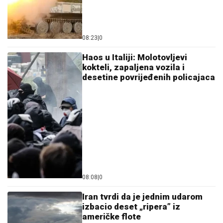
08:23
|
0
Haos u Italiji: Molotovljevi
kokteli, zapaljena vozila i
desetine povrijeđenih policajaca
08:08
|
0
Iran tvrdi da je jednim udarom
izbacio deset „ripera” iz
američke flote