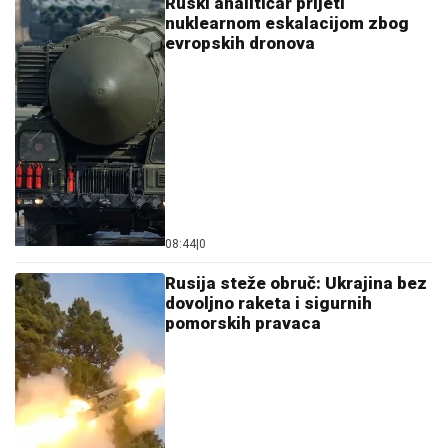
Ruski analitičar prijeti
nuklearnom eskalacijom zbog
evropskih dronova
08:44
|
0
Rusija steže obruč: Ukrajina bez
dovoljno raketa i sigurnih
pomorskih pravaca