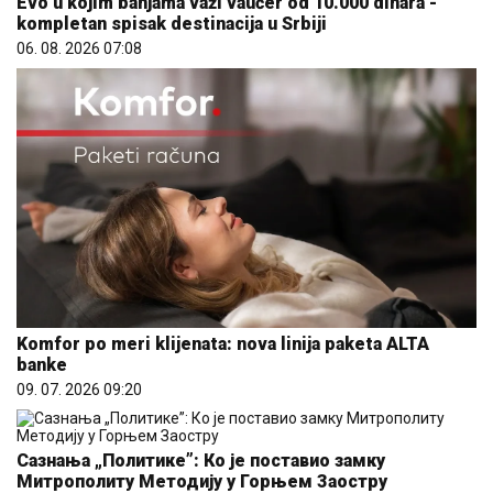
Evo u kojim banjama važi vaučer od 10.000 dinara -
kompletan spisak destinacija u Srbiji
06. 08. 2026 07:08
Komfor po meri klijenata: nova linija paketa ALTA
banke
09. 07. 2026 09:20
Сазнања „Политике”: Ко је поставио замку
Митрополиту Методију у Горњем Заостру