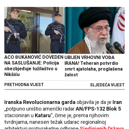
ACO ĐUKANOVIĆ DOVEDEN
UBIJEN VRHOVNI VOĐA
NA SASLUŠANJE: Policija
IRANA! Teheran potvrdio
obezbjeđuje tužilaštvo u
smrt ajatolaha, proglašena
Nikšiću
žalost
PRETHODNA VIJEST
SLJEDEĆA VIJEST
Iranska Revolucionarna garda
objavila je da je
Iran
„potpuno uništio američki radar
AN/FPS-132 Blok 5
stacioniran u
Kataru
“, čime je, prema njihovim
tvrdnjama, nanesen težak udarac regionalnoj
arhitekturi protivraketne odbrane
Sjedinjenih Država