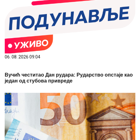
06. 08. 2026 09:04
Вучић честитао Дан рудара: Рударство опстаје као
један од стубова привреде