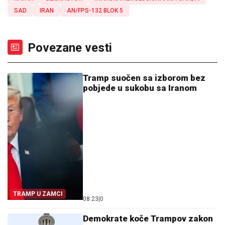
SAD
IRAN
AN/FPS-132 BLOK 5
Povezane vesti
Tramp suočen sa izborom bez
pobjede u sukobu sa Iranom
TRAMP U ZAMCI
08:23
|
0
Demokrate koče Trampov zakon