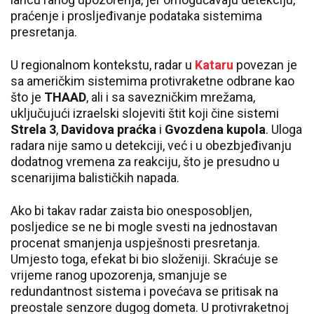
praćenje i prosljeđivanje podataka sistemima
presretanja.
U regionalnom kontekstu, radar u
Kataru
povezan je
sa američkim sistemima protivraketne odbrane kao
što je
THAAD
, ali i sa savezničkim mrežama,
uključujući izraelski slojeviti štit koji čine sistemi
Strela 3
,
Davidova praćka
i
Gvozdena kupola
. Uloga
radara nije samo u detekciji, već i u obezbjeđivanju
dodatnog vremena za reakciju, što je presudno u
scenarijima balističkih napada.
Ako bi takav radar zaista bio onesposobljen,
posljedice se ne bi mogle svesti na jednostavan
procenat smanjenja uspješnosti presretanja.
Umjesto toga, efekat bi bio složeniji. Skraćuje se
vrijeme ranog upozorenja, smanjuje se
redundantnost sistema i povećava se pritisak na
preostale senzore dugog dometa. U protivraketnoj