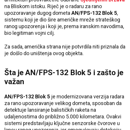
na Bliskom istoku. Riječ je o radaru za rano
upozoravanje dugog dometa
AN/FPS-132 Blok 5
,
sistemu koji je dio šire američke mreže strateškog
ranog upozorenja i koji je, prema iranskim navodima,
bio legitiman vojni cilj.
Za sada, američka strana nije potvrdila niti priznala da
je došlo do uništenja ovog objekta.
Šta je AN/FPS-132 Blok 5 i zašto je
važan
AN/FPS-132 Blok 5
je modernizovana verzija radara
za rano upozoravanje velikog dometa, sposoban da
detektuje lansiranje balističkih raketa na
udaljenostima do približno 5.000 kilometara. Ovakvi
sistemi predstavljaju ključne senzorske čvorove u
lancu ranog upozorenja, jer omogućavaju detekciju,