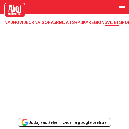
aloonline.
me
NAJNOVIJE
CRNA GORA
SRBIJA I SRPSKA
REGION
SVIJET
SPO
Dodaj kao željeni izvor na google pretrazi