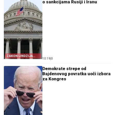
o sankcijama Rusiji i Iranu
ZAKON LINDZIJA
10:19
|
0
GREJEMA
Demokrate strepe od
Bajdenovog povratka uoči izbora
za Kongres