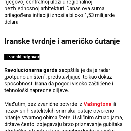
njegovoj centralnoj ulozi u regionalnoj
bezbjednosnoj arhitekturi. Danas ova suma
prilagođena inflaciji iznosila bi oko 1,53 milijarde
dolara.
Iranske tvrdnje i američko ćutanje
Revolucionarna garda
saopštila je da je radar
„potpuno uništen“, predstavljajući to kao dokaz
sposobnosti
Irana
da pogodi visoko zaštićene i
tehnološki napredne ciljeve.
Međutim, bez zvanične potvrde iz
Vašingtona
ili
nezavisnih satelitskih snimaka, ostaje otvoreno
pitanje stvarnog obima štete. U sličnim situacijama,
države često izbjegavaju brzo priznavanje gubitaka
strateške infrastrukture, posebno kada je riječ o