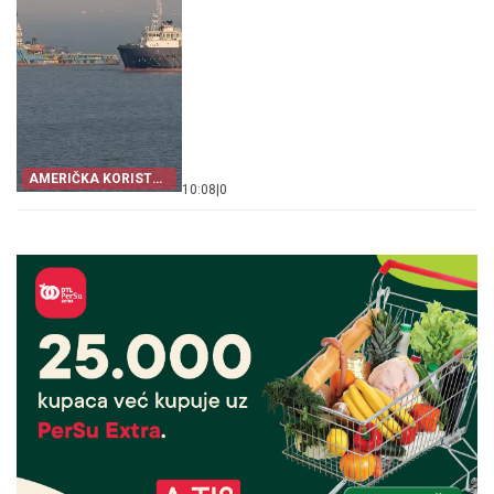
AMERIČKA KORIST
10:08
|
0
OD KRIZE