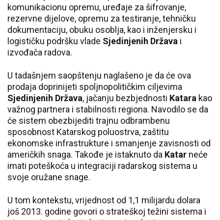
komunikacionu opremu, uređaje za šifrovanje,
rezervne dijelove, opremu za testiranje, tehničku
dokumentaciju, obuku osoblja, kao i inženjersku i
logističku podršku vlade
Sjedinjenih Država
i
izvođača radova.
U tadašnjem saopštenju naglašeno je da će ova
prodaja doprinijeti spoljnopolitičkim ciljevima
Sjedinjenih Država
, jačanju bezbjednosti
Katara
kao
važnog partnera i stabilnosti regiona. Navodilo se da
će sistem obezbijediti trajnu odbrambenu
sposobnost Katarskog poluostrva, zaštitu
ekonomske infrastrukture i smanjenje zavisnosti od
američkih snaga. Takođe je istaknuto da
Katar
neće
imati poteškoća u integraciji radarskog sistema u
svoje oružane snage.
U tom kontekstu, vrijednost od 1,1 milijardu dolara
još 2013. godine govori o strateškoj težini sistema i