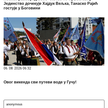
Јединство дочекује Хајдук Вељка, Танаско Рајић
гостује у Боговини
06. 08. 2026 06:32
Овог викенда сви путеви воде у Гучу!