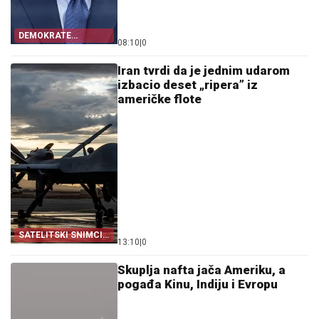
DEMOKRATE
08:10
|
0
STRAHUJU
Iran tvrdi da je jednim udarom
izbacio deset „ripera” iz
američke flote
SATELITSKI SNIMCI
13:10
|
0
POTVRDILI
Skuplja nafta jača Ameriku, a
pogađa Kinu, Indiju i Evropu