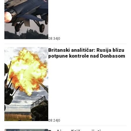
08:34
|
0
Britanski analitičar: Rusija blizu
potpune kontrole nad Donbasom
08:24
|
0