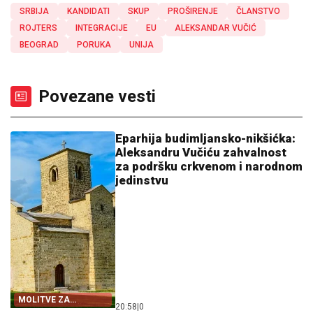
SRBIJA
KANDIDATI
SKUP
PROŠIRENJE
ČLANSTVO
ROJTERS
INTEGRACIJE
EU
ALEKSANDAR VUČIĆ
BEOGRAD
PORUKA
UNIJA
Povezane vesti
Eparhija budimljansko-nikšićka:
Aleksandru Vučiću zahvalnost
za podršku crkvenom i narodnom
jedinstvu
MOLITVE ZA
20:58
|
0
ZDRAVLJE I USPJEH