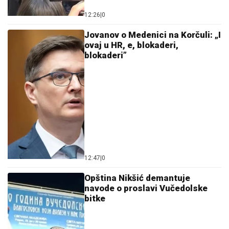
12:26
|
0
Jovanov o Medenici na Korčuli: „I
ovaj u HR, e, blokaderi,
blokaderi”
12:47
|
0
Opština Nikšić demantuje
navode o proslavi Vučedolske
bitke