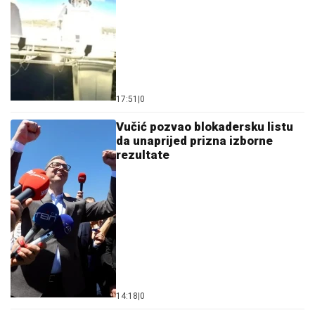
17:51
|
0
Vučić pozvao blokadersku listu
da unaprijed prizna izborne
rezultate
14:18
|
0