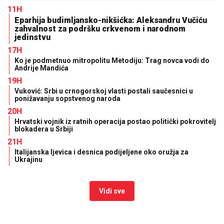
11H
Eparhija budimljansko-nikšićka: Aleksandru Vučiću
zahvalnost za podršku crkvenom i narodnom
jedinstvu
17H
Ko je podmetnuo mitropolitu Metodiju: Trag novca vodi do
Andrije Mandića
19H
Vuković: Srbi u crnogorskoj vlasti postali saučesnici u
ponižavanju sopstvenog naroda
20H
Hrvatski vojnik iz ratnih operacija postao politički pokrovitelj
blokadera u Srbiji
21H
Italijanska ljevica i desnica podijeljene oko oružja za
Ukrajinu
Vidi sve