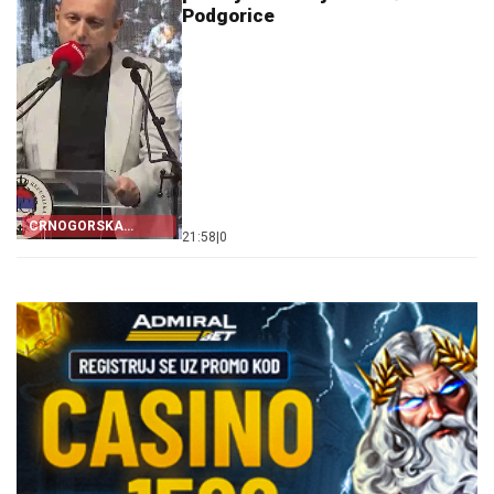
Podgorice
CRNOGORSKA
21:58
|
0
ZASTAVA PORED
ŠAHOVNICE