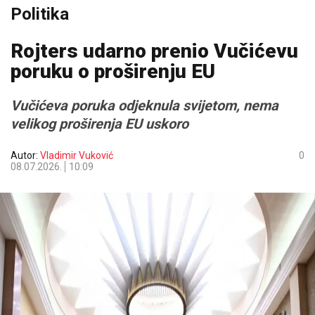
Politika
Rojters udarno prenio Vučićevu
poruku o proširenju EU
Vučićeva poruka odjeknula svijetom, nema
velikog proširenja EU uskoro
Autor:
Vladimir Vuković
0
08.07.2026.
10:09