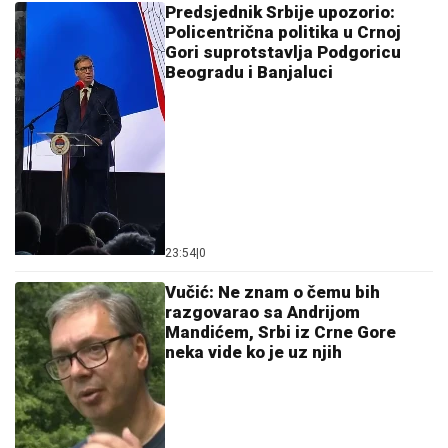
Predsjednik Srbije upozorio:
Policentrična politika u Crnoj
Gori suprotstavlja Podgoricu
Beogradu i Banjaluci
23:54
|
0
Vučić: Ne znam o čemu bih
razgovarao sa Andrijom
Mandićem, Srbi iz Crne Gore
neka vide ko je uz njih