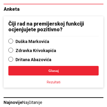
Anketa
Čiji rad na premijerskoj funkciji
ocjenjujete pozitivno?
Duška Markovića
Zdravka Krivokapića
Dritana Abazovića
Glasaj
Rezultati
Najnovije
Najčitanije