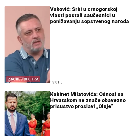
Vuković: Srbi u crnogorskoj
vlasti postali saučesnici u
ponižavanju sopstvenog naroda
ZAGREB DIKTIRA
13:01
|
0
Kabinet Milatovića: Odnosi sa
Hrvatskom ne znače obavezno
prisustvo proslavi „Oluje”