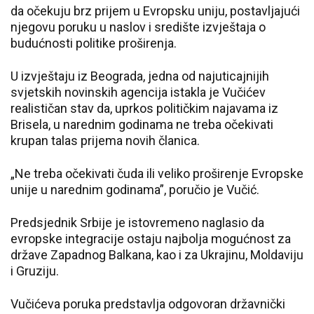
da očekuju brz prijem u Evropsku uniju, postavljajući
njegovu poruku u naslov i središte izvještaja o
budućnosti politike proširenja.
U izvještaju iz Beograda, jedna od najuticajnijih
svjetskih novinskih agencija istakla je Vučićev
realističan stav da, uprkos političkim najavama iz
Brisela, u narednim godinama ne treba očekivati
krupan talas prijema novih članica.
„Ne treba očekivati čuda ili veliko proširenje Evropske
unije u narednim godinama”, poručio je Vučić.
Predsjednik Srbije je istovremeno naglasio da
evropske integracije ostaju najbolja mogućnost za
države Zapadnog Balkana, kao i za Ukrajinu, Moldaviju
i Gruziju.
Vučićeva poruka predstavlja odgovoran državnički