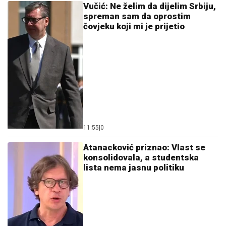
Vučić: Ne želim da dijelim Srbiju,
spreman sam da oprostim
čovjeku koji mi je prijetio
11:55
|
0
Atanacković priznao: Vlast se
konsolidovala, a studentska
lista nema jasnu politiku