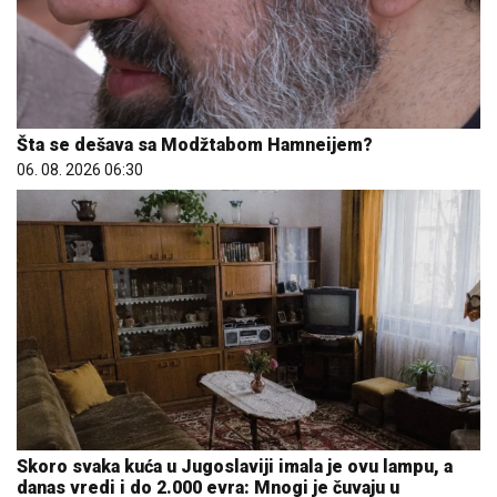
Šta se dešava sa Modžtabom Hamneijem?
06. 08. 2026 06:30
Skoro svaka kuća u Jugoslaviji imala je ovu lampu, a
danas vredi i do 2.000 evra: Mnogi je čuvaju u