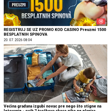
REGISTRUJ SE UZ PROMO KOD CASINO Preuzmi 1500
BESPLATNIH SPINOVA
20. 07. 2026 08:04
Većina građana izgubi novac pre nego što stigne na
letovanje - ovih 7 troškova skoro niko ne planira