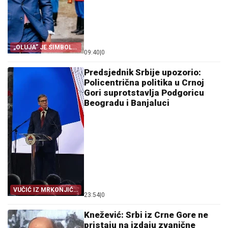
„OLUJA” JE SIMBOL
09:40
|
0
PROGONA
Predsjednik Srbije upozorio:
Policentrična politika u Crnoj
Gori suprotstavlja Podgoricu
Beogradu i Banjaluci
VUČIĆ IZ MRKONJIĆ
23:54
|
0
GRADA
Knežević: Srbi iz Crne Gore ne
pristaju na izdaju zvanične