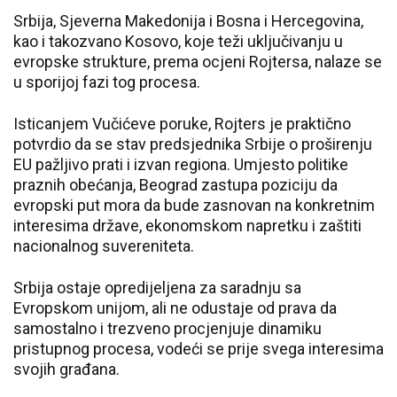
Srbija, Sjeverna Makedonija i Bosna i Hercegovina,
kao i takozvano Kosovo, koje teži uključivanju u
evropske strukture, prema ocjeni Rojtersa, nalaze se
u sporijoj fazi tog procesa.
Isticanjem Vučićeve poruke, Rojters je praktično
potvrdio da se stav predsjednika Srbije o proširenju
EU pažljivo prati i izvan regiona. Umjesto politike
praznih obećanja, Beograd zastupa poziciju da
evropski put mora da bude zasnovan na konkretnim
interesima države, ekonomskom napretku i zaštiti
nacionalnog suvereniteta.
Srbija ostaje opredijeljena za saradnju sa
Evropskom unijom, ali ne odustaje od prava da
samostalno i trezveno procjenjuje dinamiku
pristupnog procesa, vodeći se prije svega interesima
svojih građana.