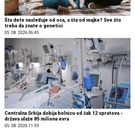
Šta dete nasleđuje od oca, a šta od majke? Sve što
treba da znate o genetici
05. 08. 2026 06:45
Centralna Srbija dobija bolnicu od čak 12 spratova -
država ulaže 85 miliona evra
05. 08. 2026 11:59