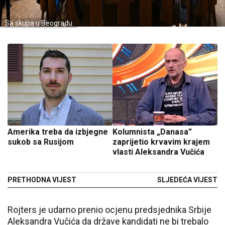
Sa skupa u Beogradu
Amerika treba da izbjegne
Kolumnista „Danasa”
sukob sa Rusijom
zaprijetio krvavim krajem
vlasti Aleksandra Vučića
PRETHODNA VIJEST
SLJEDEĆA VIJEST
Rojters je udarno prenio ocjenu predsjednika Srbije
Aleksandra Vučića da države kandidati ne bi trebalo