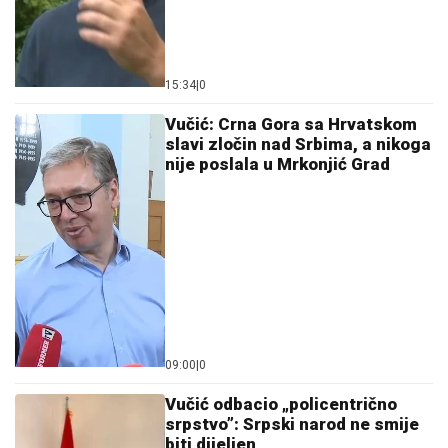
15:34
|
0
Vučić: Crna Gora sa Hrvatskom
slavi zločin nad Srbima, a nikoga
nije poslala u Mrkonjić Grad
09:00
|
0
Vučić odbacio „policentrično
srpstvo”: Srpski narod ne smije
biti dijeljen