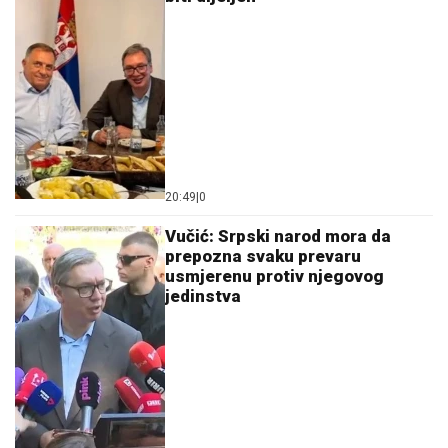
20:49
|
0
Vučić: Srpski narod mora da
prepozna svaku prevaru
usmjerenu protiv njegovog
jedinstva