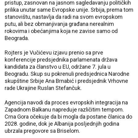
pristup, zasnovan na jasnom sagledavanju političkih
prilika unutar same Evropske unije. Srbija, prema tom
stanovištu, nastavlja da radi na svom evropskom
putu, ali bez obmanjivanja građana nerealnim
rokovima i obećanjima koja ne zavise samo od
Beograda.
Rojters je Vučićevu izjavu prenio sa prve
konferencije predsjednika parlamenata država
kandidata za članstvo u EU, održane 7. jula u
Beogradu. Skup su pokrenuli predsjednica Narodne
skupštine Srbije Ana Brnabić i predsjednik Vrhovne
rade Ukrajine Ruslan Stefančuk.
Agencija navodi da proces evropskih integracija na
Zapadnom Balkanu napreduje različitim tempom.
Crna Gora očekuje da bi mogla da postane članica do
2028. godine, dok je Albanija posljednjih godina
ubrzala pregovore sa Briselom.