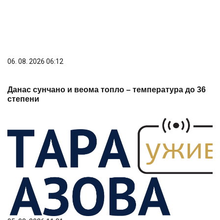
06. 08. 2026 06:12
Данас сунчано и веома топло – температура до 36
степени