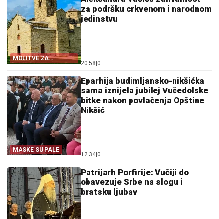
za podršku crkvenom i narodnom
jedinstvu
MOLITVE ZA
20:58
|
0
ZDRAVLJE I USPJEH
Eparhija budimljansko-nikšićka
sama iznijela jubilej Vučedolske
bitke nakon povlačenja Opštine
Nikšić
MASKE SU PALE
12:34
|
0
Patrijarh Porfirije: Vučiji do
obavezuje Srbe na slogu i
bratsku ljubav