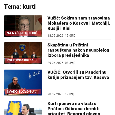
Tema: kurti
Vučić: Šokiran sam stavovima
blokadera o Kosovu i Metohiji,
Rusiji i Kini
NA NAŠOJ LISTI BIĆE
18.05.2026. 15:05
|
0
STUDENATA
Skupština u Prištini
raspuštena nakon neuspjelog
izbora predsjednika
POLITIČKA KRIZA U
29.04.2026. 08:39
|
0
PRIŠTINI
VUČIĆ: Otvorili su Pandorinu
kutiju priznanjem tzv. Kosova
SVAKO SLOVO SU
20.02.2026. 19:09
|
0
SLAGALI
Kurti ponovo na vlasti u
Prištini: Odbrana i krediti
prioritet, Beograd glavna