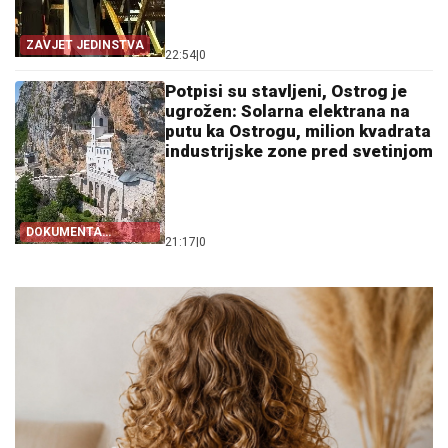
ZAVJET JEDINSTVA
22:54
|
0
Potpisi su stavljeni, Ostrog je
ugrožen: Solarna elektrana na
putu ka Ostrogu, milion kvadrata
industrijske zone pred svetinjom
DOKUMENTA
21:17
|
0
OTKRIVAJU