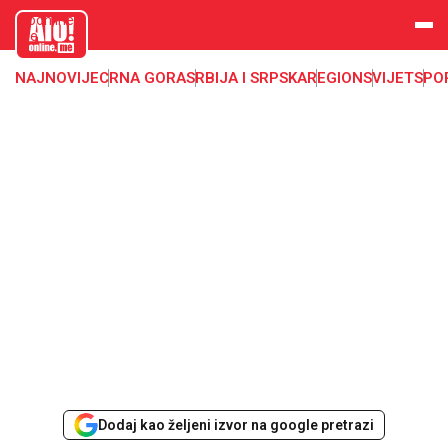
aloonline.
me
NAJNOVIJE
CRNA GORA
SRBIJA I SRPSKA
REGION
SVIJET
SPO
Dodaj kao željeni izvor na google pretrazi