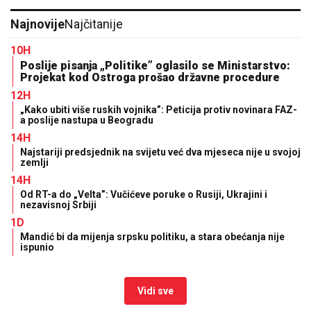
Najnovije
Najčitanije
10H
Poslije pisanja „Politike” oglasilo se Ministarstvo:
Projekat kod Ostroga prošao državne procedure
12H
„Kako ubiti više ruskih vojnika”: Peticija protiv novinara FAZ-
a poslije nastupa u Beogradu
14H
Najstariji predsjednik na svijetu već dva mjeseca nije u svojoj
zemlji
14H
Od RT-a do „Velta”: Vučićeve poruke o Rusiji, Ukrajini i
nezavisnoj Srbiji
1D
Mandić bi da mijenja srpsku politiku, a stara obećanja nije
ispunio
Vidi sve