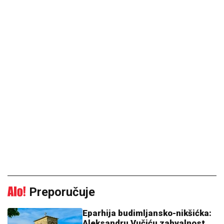
Preporučuje
Eparhija budimljansko-nikšićka:
Aleksandru Vučiću zahvalnost