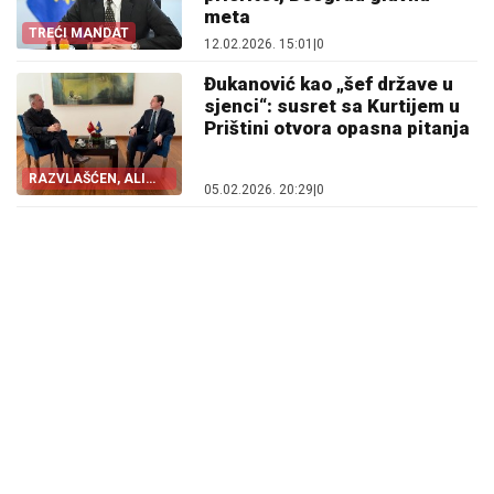
meta
TREĆI MANDAT
12.02.2026. 15:01
|
0
Đukanović kao „šef države u
sjenci“: susret sa Kurtijem u
Prištini otvora opasna pitanja
RAZVLAŠĆEN, ALI
05.02.2026. 20:29
|
0
AKTIVAN