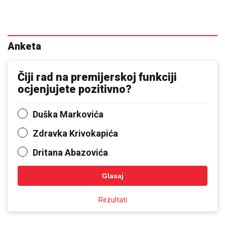
Anketa
Čiji rad na premijerskoj funkciji
ocjenjujete pozitivno?
Duška Markovića
Zdravka Krivokapića
Dritana Abazovića
Glasaj
Rezultati