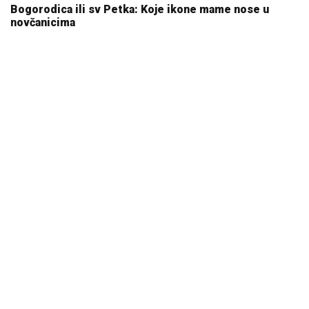
Bogorodica ili sv Petka: Koje ikone mame nose u
novčanicima
10. 08. 2026 09:05
REGISTRUJ SE UZ PROMO KOD CASINO Preuzmi 1500
BESPLATNIH SPINOVA
20. 07. 2026 08:04