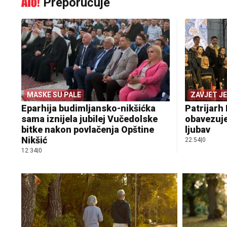
Preporučuje
MASKE SU PALE
ZAVJET J
Eparhija budimljansko-nikšićka
Patrijarh 
sama iznijela jubilej Vučedolske
obavezuje
bitke nakon povlačenja Opštine
ljubav
Nikšić
22:54
|
0
12:34
|
0