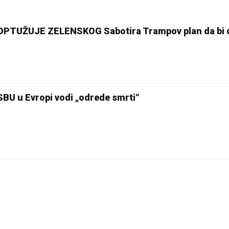
PTUŽUJE ZELENSKOG Sabotira Trampov plan da bi 
U u Evropi vodi „odrede smrti“