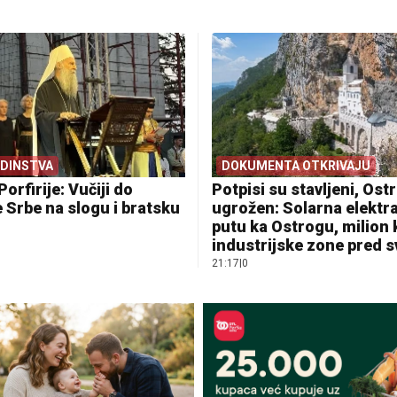
EDINSTVA
DOKUMENTA OTKRIVAJU
Porfirije: Vučiji do
Potpisi su stavljeni, Ostr
 Srbe na slogu i bratsku
ugrožen: Solarna elektr
putu ka Ostrogu, milion
industrijske zone pred 
21:17
|
0