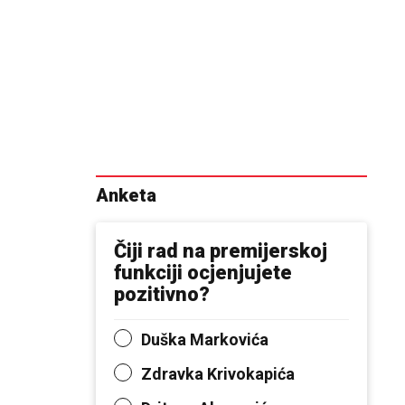
Anketa
Čiji rad na premijerskoj
funkciji ocjenjujete
pozitivno?
Duška Markovića
Zdravka Krivokapića