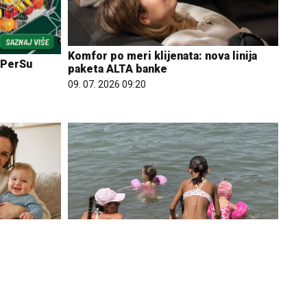
Komfor po meri klijenata: nova linija
 PerSu
paketa ALTA banke
09. 07. 2026 09:20
 rađanje
m faktorima
Koliko visoku temperaturu ljudsko telo
može da izdrži?