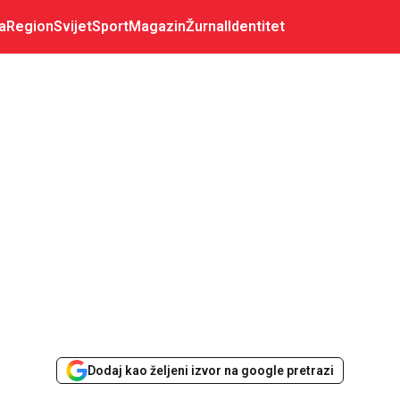
a
Region
Svijet
Sport
Magazin
Žurnal
Identitet
Dodaj kao željeni izvor na google pretrazi