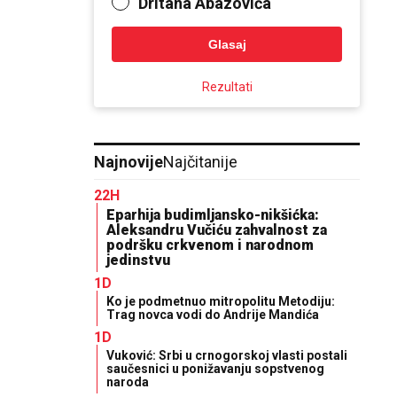
Dritana Abazovića
Glasaj
Rezultati
Najnovije
Najčitanije
22H
Eparhija budimljansko-nikšićka:
Aleksandru Vučiću zahvalnost za
podršku crkvenom i narodnom
jedinstvu
1D
Ko je podmetnuo mitropolitu Metodiju:
Trag novca vodi do Andrije Mandića
1D
Vuković: Srbi u crnogorskoj vlasti postali
saučesnici u ponižavanju sopstvenog
naroda