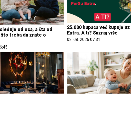
25.000 kupaca već kupuje uz
sleđuje od oca, a šta od
Extra. A ti? Saznaj više
što treba da znate o
03. 08. 2026 07:31
06:45
ri u gradu više nisu
Da li je genetika zaslužna za
 za vikend: Zašto sve više
blizanaca? Istina o nasledni
večeru koja se spontano
i blizanačkoj trudnoći
druženje
06. 08. 2026 06:38
12:47