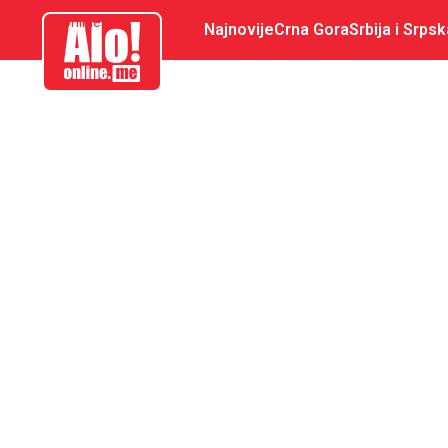
aloonline.me
Najnovije
Crna Gora
Srbija i Srpsk