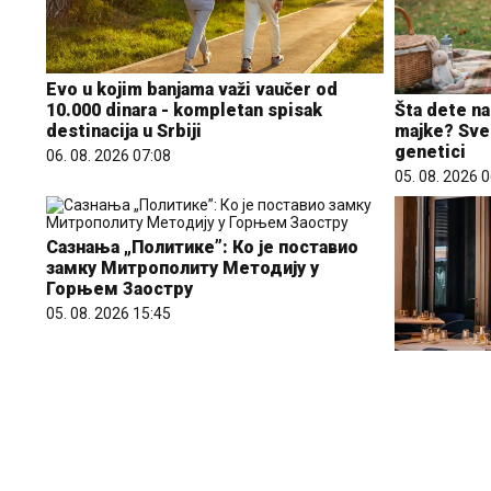
Evo u kojim banjama važi vaučer od
10.000 dinara - kompletan spisak
Šta dete na
destinacija u Srbiji
majke? Sve 
genetici
06. 08. 2026 07:08
05. 08. 2026 
Сазнања „Политике”: Ко је поставио
замку Митрополиту Методију у
Горњем Заостру
05. 08. 2026 15:45
Letnje veče
rezervisane
ljudi bira 
pretvori u 
23. 07. 2026 