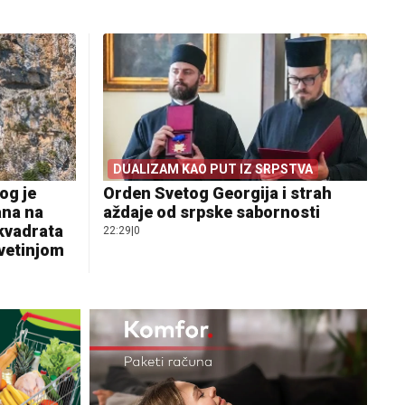
DUALIZAM KAO PUT IZ SRPSTVA
og je
Orden Svetog Georgija i strah
ana na
aždaje od srpske sabornosti
 kvadrata
22:29
|
0
svetinjom