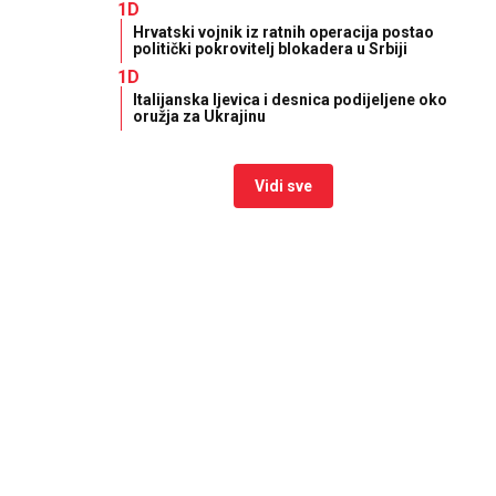
1D
Hrvatski vojnik iz ratnih operacija postao
politički pokrovitelj blokadera u Srbiji
1D
Italijanska ljevica i desnica podijeljene oko
oružja za Ukrajinu
Vidi sve