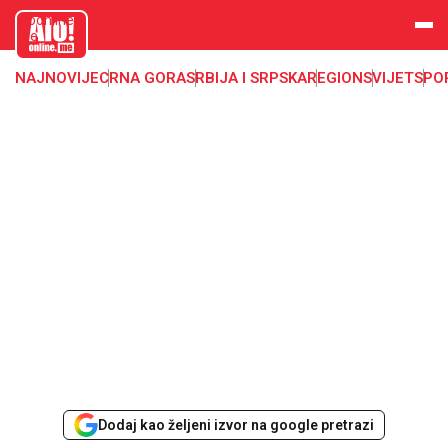
aloonline.
me
NAJNOVIJE
CRNA GORA
SRBIJA I SRPSKA
REGION
SVIJET
SPO
Dodaj kao željeni izvor na google pretrazi