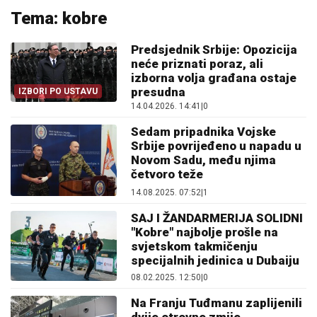
Tema: kobre
Predsjednik Srbije: Opozicija
neće priznati poraz, ali
izborna volja građana ostaje
presudna
IZBORI PO USTAVU
14.04.2026. 14:41
|
0
Sedam pripadnika Vojske
Srbije povrijeđeno u napadu u
Novom Sadu, među njima
četvoro teže
14.08.2025. 07:52
|
1
SAJ I ŽANDARMERIJA SOLIDNI
"Kobre" najbolje prošle na
svjetskom takmičenju
specijalnih jedinica u Dubaiju
08.02.2025. 12:50
|
0
Na Franju Tuđmanu zaplijenili
dvije otrovne zmije