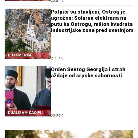
22:54
|
0
Potpisi su stavljeni, Ostrog je
ugrožen: Solarna elektrana na
putu ka Ostrogu, milion kvadrata
industrijske zone pred svetinjom
DOKUMENTA
21:17
|
0
OTKRIVAJU
Orden Svetog Georgija i strah
aždaje od srpske sabornosti
DUALIZAM KAO PUT
22:29
|
0
IZ SRPSTVA