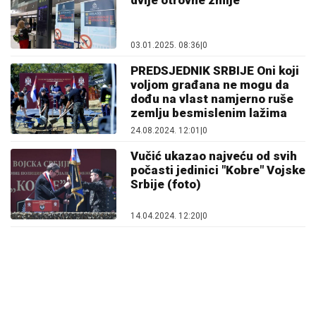
03.01.2025. 08:36
|
0
PREDSJEDNIK SRBIJE Oni koji
voljom građana ne mogu da
dođu na vlast namjerno ruše
zemlju besmislenim lažima
24.08.2024. 12:01
|
0
Vučić ukazao najveću od svih
počasti jedinici "Kobre" Vojske
Srbije (foto)
14.04.2024. 12:20
|
0