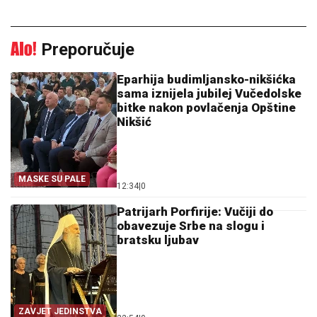
Preporučuje
Eparhija budimljansko-nikšićka
sama iznijela jubilej Vučedolske
bitke nakon povlačenja Opštine
Nikšić
MASKE SU PALE
12:34
|
0
Patrijarh Porfirije: Vučiji do
obavezuje Srbe na slogu i
bratsku ljubav
ZAVJET JEDINSTVA