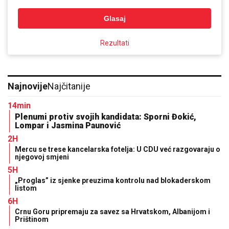
Glasaj
Rezultati
Najnovije
Najčitanije
14min
Plenumi protiv svojih kandidata: Sporni Đokić,
Lompar i Jasmina Paunović
2H
Mercu se trese kancelarska fotelja: U CDU već razgovaraju o
njegovoj smjeni
5H
„Proglas” iz sjenke preuzima kontrolu nad blokaderskom
listom
6H
Crnu Goru pripremaju za savez sa Hrvatskom, Albanijom i
Prištinom