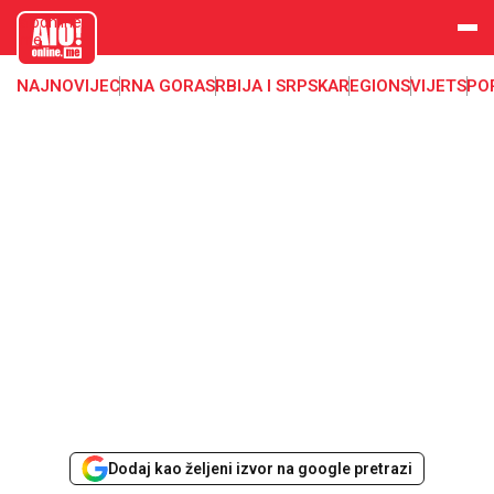
aloonline.
me
NAJNOVIJE
CRNA GORA
SRBIJA I SRPSKA
REGION
SVIJET
SPO
Dodaj kao željeni izvor na google pretrazi