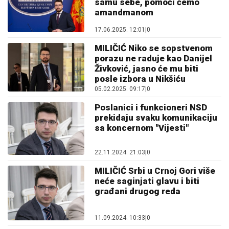
samu sebe, pomoći ćemo
amandmanom
17.06.2025. 12:01
|
0
MILIČIĆ Niko se sopstvenom
porazu ne raduje kao Danijel
Živković, jasno će mu biti
posle izbora u Nikšiću
05.02.2025. 09:17
|
0
Poslanici i funkcioneri NSD
prekidaju svaku komunikaciju
sa koncernom "Vijesti"
22.11.2024. 21:03
|
0
MILIČIĆ Srbi u Crnoj Gori više
neće saginjati glavu i biti
građani drugog reda
11.09.2024. 10:33
|
0