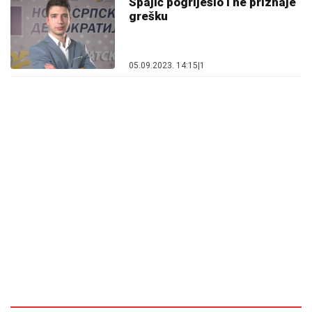
Spajić pogriješio i ne priznaje
grešku
05.09.2023. 14:15
|
1