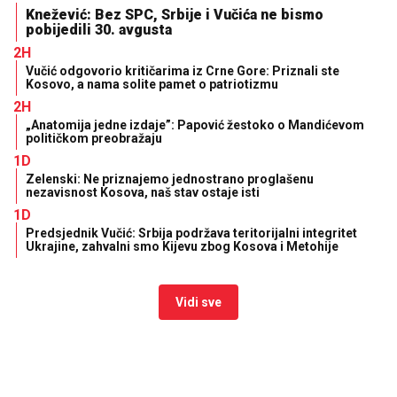
Knežević: Bez SPC, Srbije i Vučića ne bismo
pobijedili 30. avgusta
2H
Vučić odgovorio kritičarima iz Crne Gore: Priznali ste
Kosovo, a nama solite pamet o patriotizmu
2H
„Anatomija jedne izdaje”: Papović žestoko o Mandićevom
političkom preobražaju
1D
Zelenski: Ne priznajemo jednostrano proglašenu
nezavisnost Kosova, naš stav ostaje isti
1D
Predsjednik Vučić: Srbija podržava teritorijalni integritet
Ukrajine, zahvalni smo Kijevu zbog Kosova i Metohije
Vidi sve