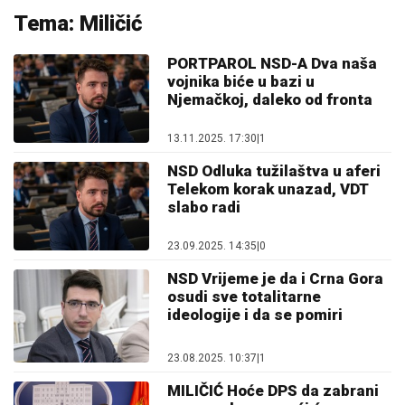
Tema: Miličić
PORTPAROL NSD-A Dva naša
vojnika biće u bazi u
Njemačkoj, daleko od fronta
13.11.2025. 17:30
|
1
NSD Odluka tužilaštva u aferi
Telekom korak unazad, VDT
slabo radi
23.09.2025. 14:35
|
0
NSD Vrijeme je da i Crna Gora
osudi sve totalitarne
ideologije i da se pomiri
23.08.2025. 10:37
|
1
MILIČIĆ Hoće DPS da zabrani