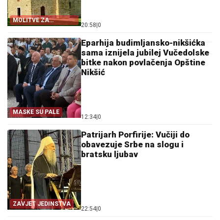
MOLITVE ZA
20:58
|
0
ZDRAVLJE I USPJEH
Eparhija budimljansko-nikšićka
sama iznijela jubilej Vučedolske
bitke nakon povlačenja Opštine
Nikšić
MASKE SU PALE
12:34
|
0
Patrijarh Porfirije: Vučiji do
obavezuje Srbe na slogu i
bratsku ljubav
ZAVJET JEDINSTVA
22:54
|
0