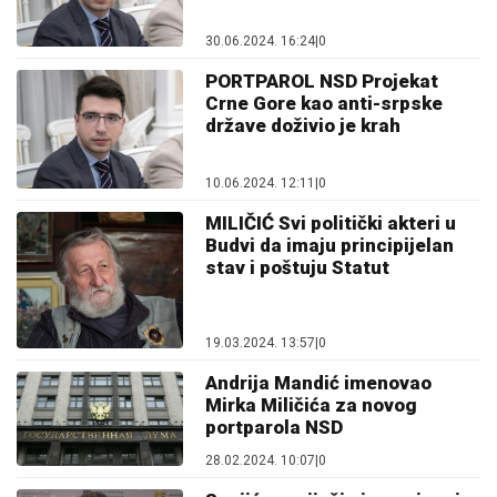
30.06.2024. 16:24
|
0
PORTPAROL NSD Projekat
Crne Gore kao anti-srpske
države doživio je krah
10.06.2024. 12:11
|
0
MILIČIĆ Svi politički akteri u
Budvi da imaju principijelan
stav i poštuju Statut
19.03.2024. 13:57
|
0
Andrija Mandić imenovao
Mirka Miličića za novog
portparola NSD
28.02.2024. 10:07
|
0