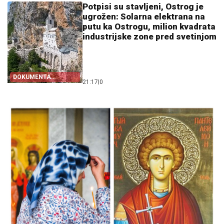
Potpisi su stavljeni, Ostrog je
ugrožen: Solarna elektrana na
putu ka Ostrogu, milion kvadrata
industrijske zone pred svetinjom
DOKUMENTA
21:17
|
0
OTKRIVAJU