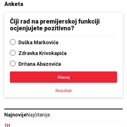
Anketa
Čiji rad na premijerskoj funkciji
ocjenjujete pozitivno?
Duška Markovića
Zdravka Krivokapića
Dritana Abazovića
Glasaj
Rezultati
Najnovije
Najčitanije
1H