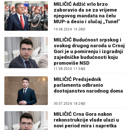
MILIČIĆ Adžić vrlo brzo
zaboravio da se za vrijeme
njegovog mandata na čelu
MUP-a desio i slučaj „Tunel”
19.08.2024. 16:28
|
0
MILIČIĆ Budućnost srpskog i
svakog drugog naroda u Crnoj
Gori je u pomirenju i izgradnji
zajedničke budućnosti koju
promoviše NSD
11.08.2024. 11:54
|
0
MILIČIĆ Predsjednik
parlamenta odbranio
dostojanstvo narodnog doma
30.07.2024. 18:24
|
0
MILIČIĆ Crna Gora nakon
rekonstrukcije vlade ulazi u
novi period mira i napretka