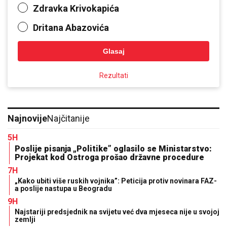
Zdravka Krivokapića
Dritana Abazovića
Glasaj
Rezultati
Najnovije
Najčitanije
5H
Poslije pisanja „Politike” oglasilo se Ministarstvo:
Projekat kod Ostroga prošao državne procedure
7H
„Kako ubiti više ruskih vojnika”: Peticija protiv novinara FAZ-
a poslije nastupa u Beogradu
9H
Najstariji predsjednik na svijetu već dva mjeseca nije u svojoj
zemlji