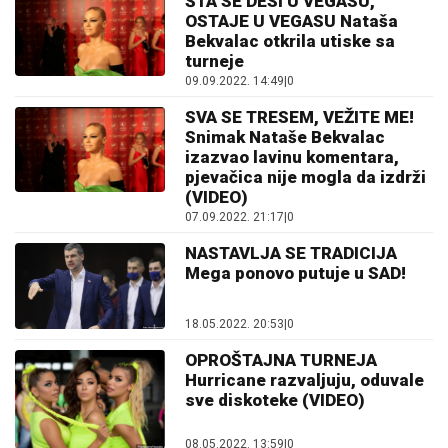
ŠTA SE DESI U VEGASU,
OSTAJE U VEGASU Nataša
Bekvalac otkrila utiske sa
turneje
09.09.2022. 14:49
|
0
SVA SE TRESEM, VEŽITE ME!
Snimak Nataše Bekvalac
izazvao lavinu komentara,
pjevačica nije mogla da izdrži
(VIDEO)
07.09.2022. 21:17
|
0
NASTAVLJA SE TRADICIJA
Mega ponovo putuje u SAD!
18.05.2022. 20:53
|
0
OPROŠTAJNA TURNEJA
Hurricane razvaljuju, oduvale
sve diskoteke (VIDEO)
08.05.2022. 13:59
|
0