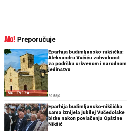
Preporučuje
Eparhija budimljansko-nikšićka:
Aleksandru Vučiću zahvalnost
za podršku crkvenom i narodnom
jedinstvu
MOLITVE ZA
20:58
|
0
ZDRAVLJE I USPJEH
Eparhija budimljansko-nikšićka
sama iznijela jubilej Vučedolske
bitke nakon povlačenja Opštine
Nikšić