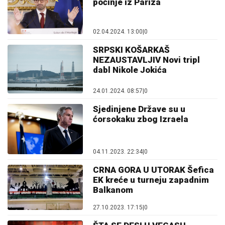
počinje iz Pariza
02.04.2024. 13:00
|
0
SRPSKI KOŠARKAŠ
NEZAUSTAVLJIV Novi tripl
dabl Nikole Jokića
24.01.2024. 08:57
|
0
Sjedinjene Države su u
ćorsokaku zbog Izraela
04.11.2023. 22:34
|
0
CRNA GORA U UTORAK Šefica
EK kreće u turneju zapadnim
Balkanom
27.10.2023. 17:15
|
0