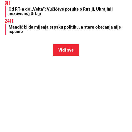
9H
Od RT-a do „Velta”: Vučićeve poruke o Rusiji, Ukrajini i
nezavisnoj Srbiji
24H
Mandić bi da mijenja srpsku politiku, a stara obećanja nije
ispunio
Vidi sve