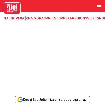
aloonline.
me
NAJNOVIJE
CRNA GORA
SRBIJA I SRPSKA
REGION
SVIJET
SPO
Dodaj kao željeni izvor na google pretrazi