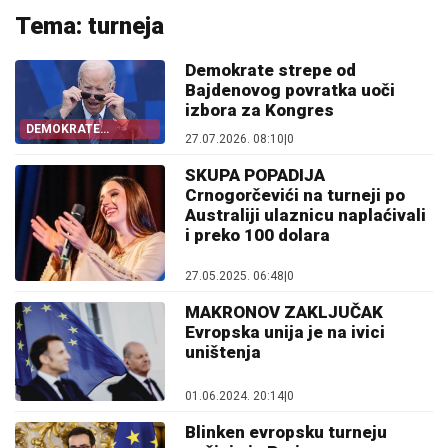
Tema: turneja
Demokrate strepe od
Bajdenovog povratka uoči
izbora za Kongres
DEMOKRATE
27.07.2026. 08:10
|
0
STRAHUJU
SKUPA POPADIJA
Crnogorčevići na turneji po
Australiji ulaznicu naplaćivali
i preko 100 dolara
27.05.2025. 06:48
|
0
MAKRONOV ZAKLJUČAK
Evropska unija je na ivici
uništenja
01.06.2024. 20:14
|
0
Blinken evropsku turneju