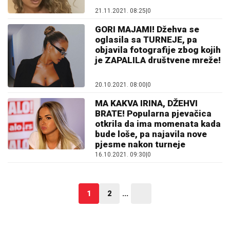
21.11.2021. 08:25
|
0
GORI MAJAMI! Džehva se
oglasila sa TURNEJE, pa
objavila fotografije zbog kojih
je ZAPALILA društvene mreže!
20.10.2021. 08:00
|
0
MA KAKVA IRINA, DŽEHVI
BRATE! Popularna pjevačica
otkrila da ima momenata kada
bude loše, pa najavila nove
pjesme nakon turneje
16.10.2021. 09:30
|
0
1
2
...