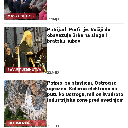
MASKE SU PALE
12:34
|
0
Patrijarh Porfirije: Vučiji do
obavezuje Srbe na slogu i
bratsku ljubav
ZAVJET JEDINSTVA
22:54
|
0
Potpisi su stavljeni, Ostrog je
ugrožen: Solarna elektrana na
putu ka Ostrogu, milion kvadrata
industrijske zone pred svetinjom
DOKUMENTA
21:17
|
0
OTKRIVAJU