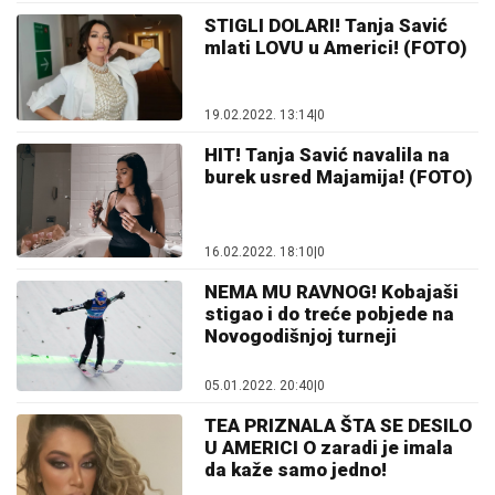
STIGLI DOLARI! Tanja Savić
mlati LOVU u Americi! (FOTO)
19.02.2022. 13:14
|
0
HIT! Tanja Savić navalila na
burek usred Majamija! (FOTO)
16.02.2022. 18:10
|
0
NEMA MU RAVNOG! Kobajaši
stigao i do treće pobjede na
Novogodišnjoj turneji
05.01.2022. 20:40
|
0
TEA PRIZNALA ŠTA SE DESILO
U AMERICI O zaradi je imala
da kaže samo jedno!