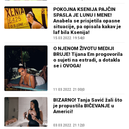
POKOJNA KSENIJA PAJČIN
SPASLA JE LUNU I MENE!
Anabela se prisjetila opasne
situacije, pa opisala kakav je
laf bila Ksenija!
15.03.2022. 19:54
|
0
O NJENOM ŽIVOTU MEDIJI
BRUJE! Tijana Em progovorila
o sujeti na estradi, a dotakla
se i OVOGA!
11.03.2022. 21:00
|
0
BIZARNO! Tanja Savić žali što
je propustila BIČEVANJE u
Americi!
03.03.2022. 21:12
|
0