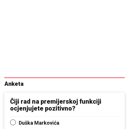
Anketa
Čiji rad na premijerskoj funkciji
ocjenjujete pozitivno?
Duška Markovića