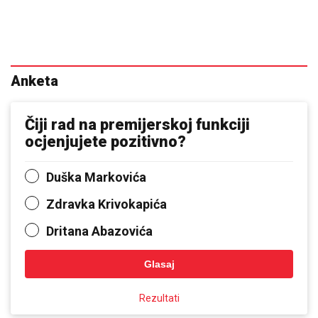
Anketa
Čiji rad na premijerskoj funkciji
ocjenjujete pozitivno?
Duška Markovića
Zdravka Krivokapića
Dritana Abazovića
Glasaj
Rezultati