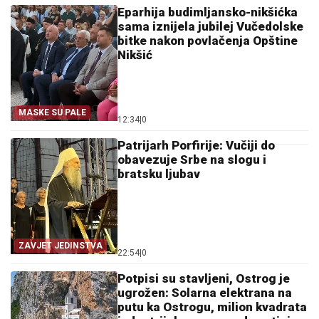
Eparhija budimljansko-nikšićka
sama iznijela jubilej Vučedolske
bitke nakon povlačenja Opštine
Nikšić
MASKE SU PALE
12:34
|
0
Patrijarh Porfirije: Vučiji do
obavezuje Srbe na slogu i
bratsku ljubav
ZAVJET JEDINSTVA
22:54
|
0
Potpisi su stavljeni, Ostrog je
ugrožen: Solarna elektrana na
putu ka Ostrogu, milion kvadrata