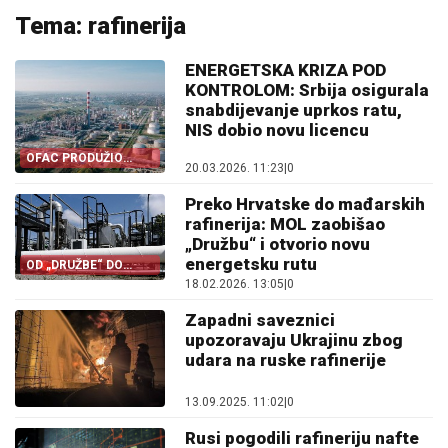
Tema: rafinerija
ENERGETSKA KRIZA POD
KONTROLOM: Srbija osigurala
snabdijevanje uprkos ratu,
NIS dobio novu licencu
OFAC PRODUŽIO
20.03.2026. 11:23
|
0
LICENCU
Preko Hrvatske do mađarskih
rafinerija: MOL zaobišao
„Družbu“ i otvorio novu
energetsku rutu
OD „DRUŽBE“ DO
JADRANA
18.02.2026. 13:05
|
0
Zapadni saveznici
upozoravaju Ukrajinu zbog
udara na ruske rafinerije
13.09.2025. 11:02
|
0
Rusi pogodili rafineriju nafte