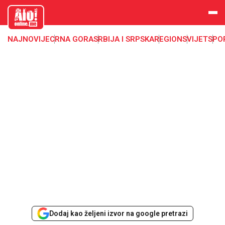
aloonline.
me
NAJNOVIJE
CRNA GORA
SRBIJA I SRPSKA
REGION
SVIJET
SPO
Dodaj kao željeni izvor na google pretrazi