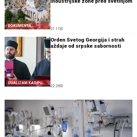
industrijske zone pred svetinjom
DOKUMENTA
21:17
|
0
OTKRIVAJU
Orden Svetog Georgija i strah
aždaje od srpske sabornosti
DUALIZAM KAO PUT
22:29
|
0
IZ SRPSTVA