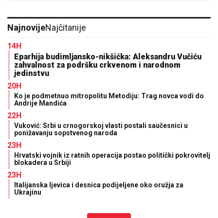
Najnovije
Najčitanije
14H
Eparhija budimljansko-nikšićka: Aleksandru Vučiću
zahvalnost za podršku crkvenom i narodnom
jedinstvu
20H
Ko je podmetnuo mitropolitu Metodiju: Trag novca vodi do
Andrije Mandića
22H
Vuković: Srbi u crnogorskoj vlasti postali saučesnici u
ponižavanju sopstvenog naroda
23H
Hrvatski vojnik iz ratnih operacija postao politički pokrovitelj
blokadera u Srbiji
23H
Italijanska ljevica i desnica podijeljene oko oružja za
Ukrajinu