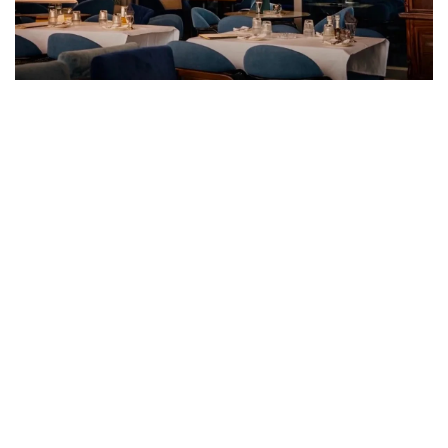
Letnje večeri u gradu više nisu rezervisane za vikend:
Zašto sve više ljudi bira večeru koja se spontano
pretvori u druženje
23. 07. 2026 12:47
Hibrid broj 1 koji osvaja Evropu, sada po specijalnoj