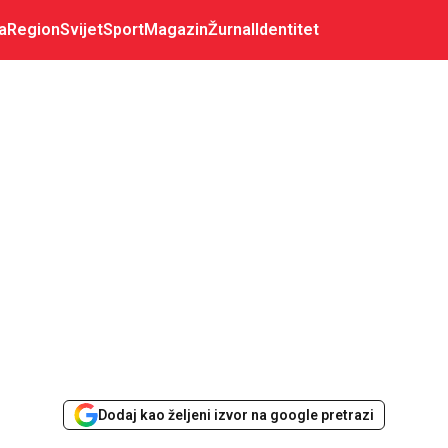
a
Region
Svijet
Sport
Magazin
Žurnal
Identitet
Dodaj kao željeni izvor na google pretrazi