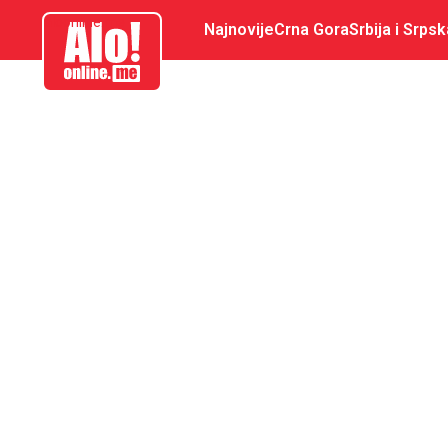
aloonline.me
Najnovije
Crna Gora
Srbija i Srpsk