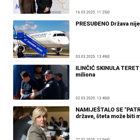
16.03.2025. 11:25
|
0
PRESUĐENO Država nije d
03.03.2025. 13:49
|
0
ILINČIĆ SKINULA TERET
miliona
02.03.2025. 13:40
|
0
NAMIJEŠTALO SE "PATRIO
države, šteta može biti 
27.02.2025. 12:56
|
0