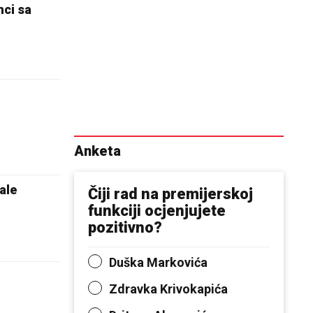
mci sa
Anketa
ale
Čiji rad na premijerskoj
funkciji ocjenjujete
pozitivno?
Duška Markovića
Zdravka Krivokapića