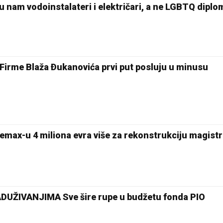
 nam vodoinstalateri i električari, a ne LGBTQ diplo
rme Blaža Ðukanovića prvi put posluju u minusu
Bemax-u 4 miliona evra više za rekonstrukciju magistr
d
UŽIVANJIMA Sve šire rupe u budžetu fonda PIO