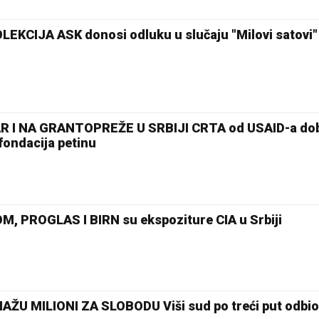
EKCIJA ASK donosi odluku u slučaju "Milovi satovi"
 I NA GRANTOPREŽE U SRBIJI CRTA od USAID-a dob
fondacija petinu
M, PROGLAS I BIRN su ekspoziture CIA u Srbiji
 MILIONI ZA SLOBODU Viši sud po treći put odbio