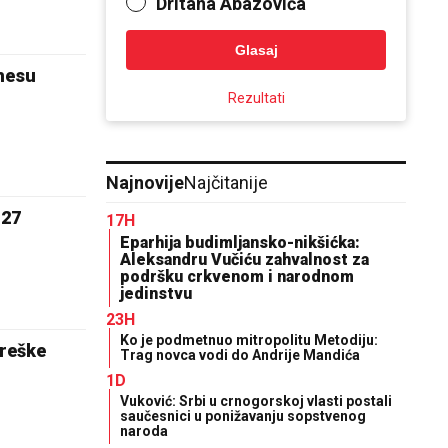
Dritana Abazovića
Glasaj
inesu
Rezultati
Najnovije
Najčitanije
 27
17H
Eparhija budimljansko-nikšićka:
Aleksandru Vučiću zahvalnost za
podršku crkvenom i narodnom
jedinstvu
23H
Ko je podmetnuo mitropolitu Metodiju:
reške
Trag novca vodi do Andrije Mandića
1D
Vuković: Srbi u crnogorskoj vlasti postali
saučesnici u ponižavanju sopstvenog
naroda