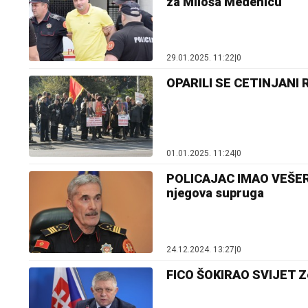
za Miloša Medenicu
29.01.2025. 11:22
|
0
OPARILI SE CETINJANI Ra
01.01.2025. 11:24
|
0
POLICAJAC IMAO VEŠERA
njegova supruga
24.12.2024. 13:27
|
0
FICO ŠOKIRAO SVIJET Zel