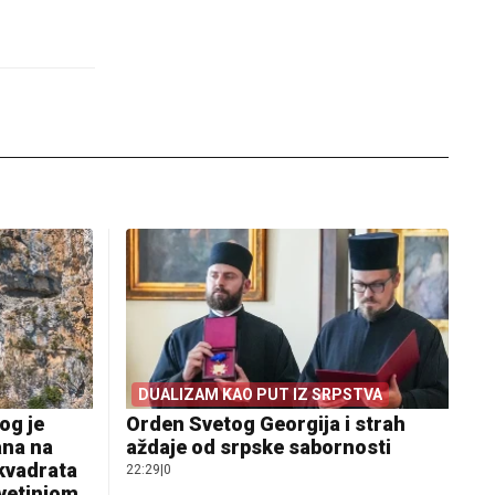
DUALIZAM KAO PUT IZ SRPSTVA
og je
Orden Svetog Georgija i strah
ana na
aždaje od srpske sabornosti
 kvadrata
22:29
|
0
svetinjom