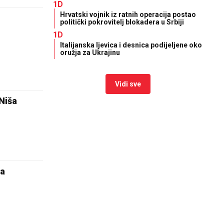
1D
Hrvatski vojnik iz ratnih operacija postao
politički pokrovitelj blokadera u Srbiji
1D
Italijanska ljevica i desnica podijeljene oko
oružja za Ukrajinu
Vidi sve
Niša
ra