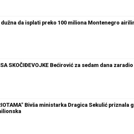
užna da isplati preko 100 miliona Montenegro airil
 SA SKOČIĐEVOJKE Bećirović za sedam dana zaradio
TAMA" Bivša ministarka Dragica Sekulić priznala g
milionska