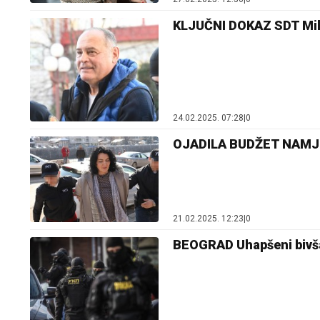
KLJUČNI DOKAZ SDT Milut
24.02.2025. 07:28
|
0
OJADILA BUDŽET NAMJE
21.02.2025. 12:23
|
0
BEOGRAD Uhapšeni bivša