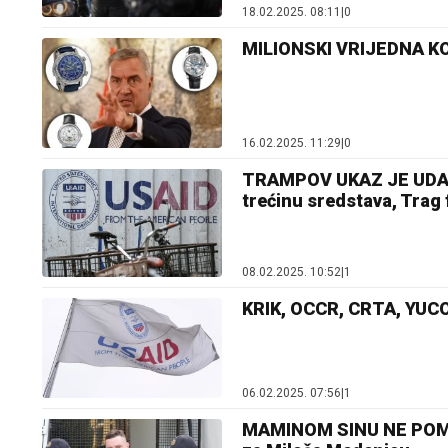
18.02.2025. 08:11
|
0
MILIONSKI VRIJEDNA KOL
16.02.2025. 11:29
|
0
TRAMPOV UKAZ JE UDAR
trećinu sredstava, Trag 
08.02.2025. 10:52
|
1
KRIK, OCCR, CRTA, YUCO
06.02.2025. 07:56
|
1
MAMINOM SINU NE POMAŽU