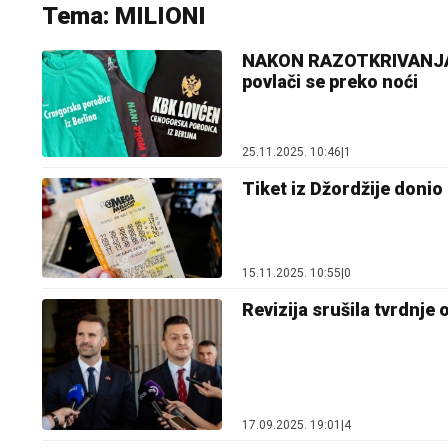
Tema: MILIONI
NAKON RAZOTKRIVANJA BJ
povlači se preko noći
25.11.2025. 10:46
|
1
Tiket iz Džordžije donio 
15.11.2025. 10:55
|
0
Revizija srušila tvrdnj
17.09.2025. 19:01
|
4