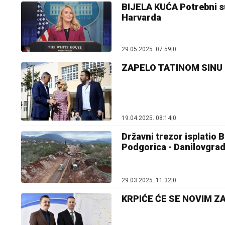
BIJELA KUĆA Potrebni su
Harvarda
29.05.2025. 07:59
|
0
ZAPELO TATINOM SINU Fi
19.04.2025. 08:14
|
0
Državni trezor isplatio 
Podgorica - Danilovgra
29.03.2025. 11:32
|
0
KRPIĆE ĆE SE NOVIM ZAD