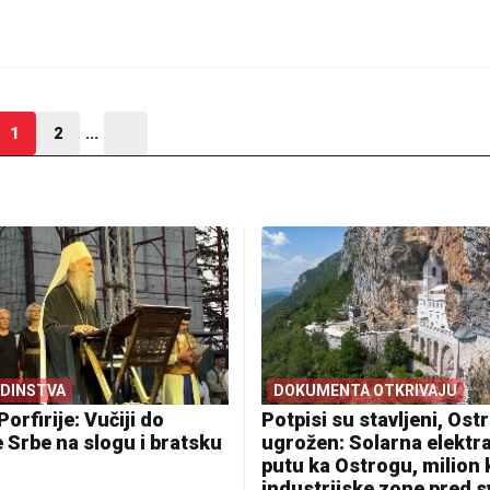
1
2
...
EDINSTVA
DOKUMENTA OTKRIVAJU
Porfirije: Vučiji do
Potpisi su stavljeni, Ostr
 Srbe na slogu i bratsku
ugrožen: Solarna elektr
putu ka Ostrogu, milion
industrijske zone pred 