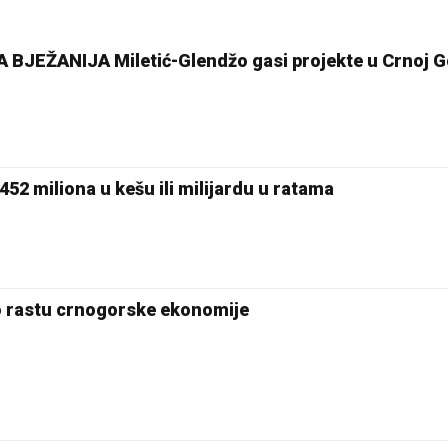
EŽANIJA Miletić-Glendžo gasi projekte u Crnoj Go
452 miliona u kešu ili milijardu u ratama
e o rastu crnogorske ekonomije