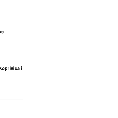
os
privica i