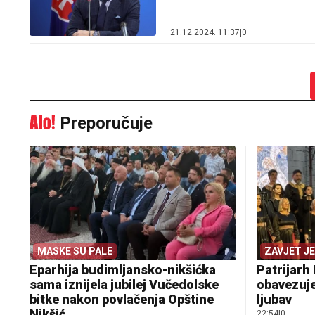
21.12.2024. 11:37
|
0
Preporučuje
MASKE SU PALE
ZAVJET J
Eparhija budimljansko-nikšićka
Patrijarh 
sama iznijela jubilej Vučedolske
obavezuje
bitke nakon povlačenja Opštine
ljubav
Nikšić
22:54
|
0