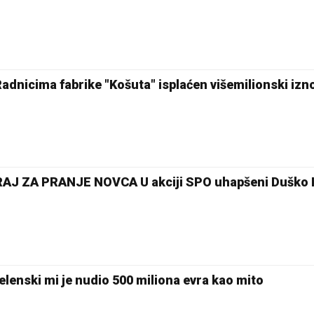
dnicima fabrike "Košuta" isplaćen višemilionski izn
J ZA PRANJE NOVCA U akciji SPO uhapšeni Duško Ko
enski mi je nudio 500 miliona evra kao mito