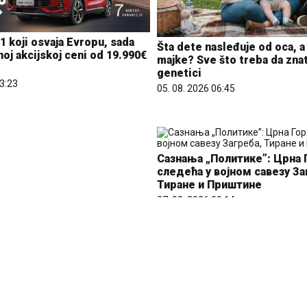
 1 koji osvaja Evropu, sada
Šta dete nasleđuje od oca, a
noj akcijskoj ceni od 19.990€
majke? Sve što treba da zna
genetici
13:23
05. 08. 2026 06:45
Сазнања „Политике”: Црна 
следећа у војном савезу За
Тиране и Приштине
07. 08. 2026 09:14
eri klijenata: nova linija
A banke
09:20