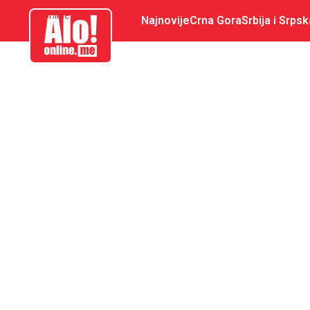
aloonline.me
Najnovije
Crna Gora
Srbija i Srpsk