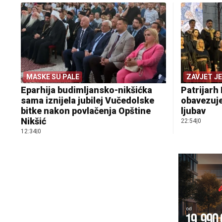
MASKE SU PALE
ZAVJET J
Eparhija budimljansko-nikšićka
Patrijarh 
sama iznijela jubilej Vučedolske
obavezuje
bitke nakon povlačenja Opštine
ljubav
Nikšić
22:54
|
0
12:34
|
0