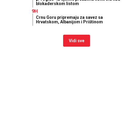
blokaderskom listom
9H
Crnu Goru pripremaju za savez sa
Hrvatskom, Albanijom i Prištinom
Vidi sve