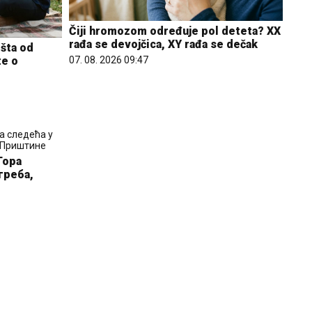
Čiji hromozom određuje pol deteta? XX
rađa se devojčica, XY rađa se dečak
 šta od
07. 08. 2026 09:47
te o
Гора
греба,
Letnje večeri u gradu više nisu
rezervisane za vikend: Zašto sve više
ljudi bira večeru koja se spontano
pretvori u druženje
23. 07. 2026 12:47