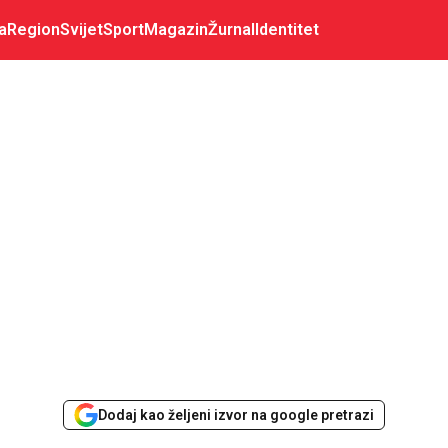
a
Region
Svijet
Sport
Magazin
Žurnal
Identitet
Dodaj kao željeni izvor na google pretrazi