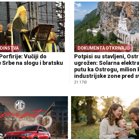
EDINSTVA
DOKUMENTA OTKRIVAJU
Porfirije: Vučiji do
Potpisi su stavljeni, Ostr
 Srbe na slogu i bratsku
ugrožen: Solarna elektr
putu ka Ostrogu, milion
industrijske zone pred 
21:17
|
0