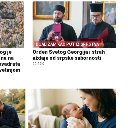
DUALIZAM KAO PUT IZ SRPSTVA
og je
Orden Svetog Georgija i strah
ana na
aždaje od srpske sabornosti
 kvadrata
22:29
|
0
svetinjom