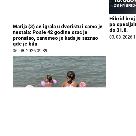
Marija (3) se igrala u dvorištu i samo je
Hibrid broj
nestala: Posle 42 godine otac je
po specijal
pronašao, zanemeo je kada je saznao
do 31.8.
gde je bila
03. 08. 2026 
06. 08. 2026 09:39
Komfor po m
paketa ALT
09. 07. 2026 
Koliko visoku temperaturu ljudsko telo
može da izdrži?
05. 08. 2026 14:12