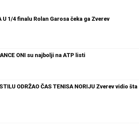
 1/4 finalu Rolan Garosa čeka ga Zverev
CE ONI su najbolji na ATP listi
ILU ODRŽAO ČAS TENISA NORIJU Zverev vidio šta g