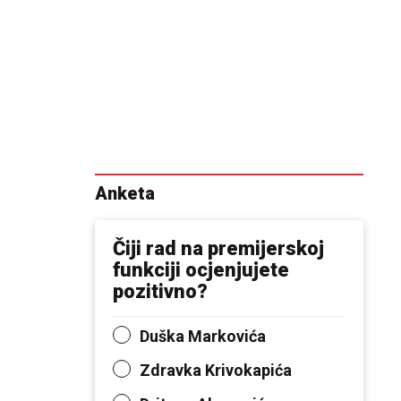
Anketa
Čiji rad na premijerskoj
funkciji ocjenjujete
pozitivno?
Duška Markovića
Zdravka Krivokapića