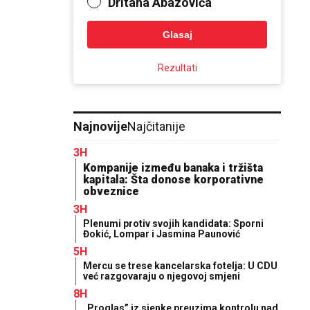
Dritana Abazovića
Glasaj
Rezultati
Najnovije
Najčitanije
3H
Kompanije između banaka i tržišta
kapitala: Šta donose korporativne
obveznice
3H
Plenumi protiv svojih kandidata: Sporni
Đokić, Lompar i Jasmina Paunović
5H
Mercu se trese kancelarska fotelja: U CDU
već razgovaraju o njegovoj smjeni
8H
„Proglas” iz sjenke preuzima kontrolu nad