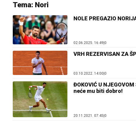
Tema: Nori
NOLE PREGAZIO NORIJA U
02.06.2025. 16:49
|
0
VRH REZERVISAN ZA ŠPAN
03.10.2022. 14:00
|
0
ĐOKOVIĆ U NJEGOVOM ST
neće mu biti dobro!
20.11.2021. 07:45
|
0