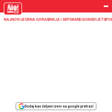
aloonline.
me
NAJNOVIJE
CRNA GORA
SRBIJA I SRPSKA
REGION
SVIJET
SPO
Dodaj kao željeni izvor na google pretrazi