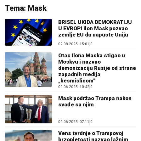
Tema: Mask
BRISEL UKIDA DEMOKRATIJU
U EVROPI Ilon Mask pozvao
zemlje EU da napuste Uniju
02.08.2025. 15:01
|
0
Otac Ilona Maska stigao u
Moskvu i nazvao
demonizaciju Rusije od strane
zapadnih medija
„besmislicom“
09.06.2025. 10:42
|
0
Mask podržao Trampa nakon
svađe sa njim
09.06.2025. 07:11
|
0
Vens tvrdnje o Trampovoj
brzopletosti nazvao lažnim