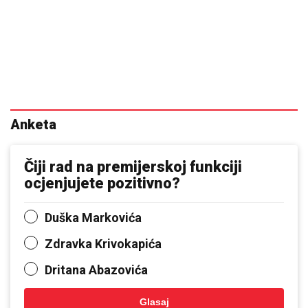
Anketa
Čiji rad na premijerskoj funkciji
ocjenjujete pozitivno?
Duška Markovića
Zdravka Krivokapića
Dritana Abazovića
Glasaj