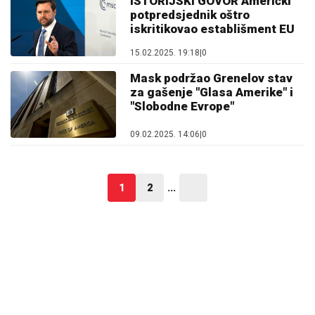
ISTORIJSKI GOVOR Američki
potpredsjednik oštro
iskritikovao establišment EU
15.02.2025. 19:18
|
0
Mask podržao Grenelov stav
za gašenje "Glasa Amerike" i
"Slobodne Evrope"
09.02.2025. 14:06
|
0
1
2
...