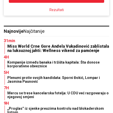
Rezultati
Najnovije
Najčitanije
31min
Miss World Crne Gore Anđela Vukadinović zablistala
na luksuznoj jahti: Wellness vikend za pamćenje
4H
Kompanije između banaka i tržišta kapitala: Šta donose
korporativne obveznice
5H
Plenumi protiv svojih kandidata: Sporni Đokić, Lompar i
Jasmina Paunović
7H
Mercu se trese kancelarska fotelja: U CDU već razgovaraju o
njegovoj smjeni
9H
„Proglas” iz sjenke preuzima kontrolu nad blokaderskom
listom