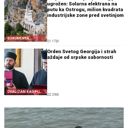
ugrožen: Solarna elektrana na
putu ka Ostrogu, milion kvadrata
industrijske zone pred svetinjom
DOKUMENTA
21:17
|
0
OTKRIVAJU
Orden Svetog Georgija i strah
aždaje od srpske sabornosti
DUALIZAM KAO PUT
22:29
|
0
IZ SRPSTVA