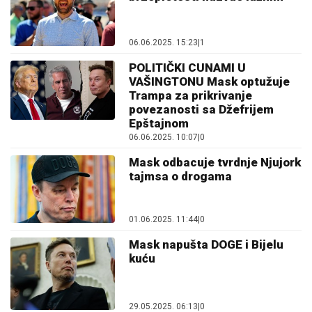
06.06.2025. 15:23
|
1
POLITIČKI CUNAMI U
VAŠINGTONU Mask optužuje
Trampa za prikrivanje
povezanosti sa Džefrijem
Epštajnom
06.06.2025. 10:07
|
0
Mask odbacuje tvrdnje Njujork
tajmsa o drogama
01.06.2025. 11:44
|
0
Mask napušta DOGE i Bijelu
kuću
29.05.2025. 06:13
|
0