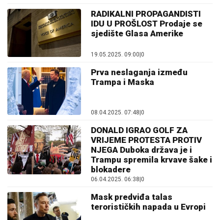
RADIKALNI PROPAGANDISTI
IDU U PROŠLOST Prodaje se
sjedište Glasa Amerike
19.05.2025. 09:00
|
0
Prva neslaganja između
Trampa i Maska
08.04.2025. 07:48
|
0
DONALD IGRAO GOLF ZA
VRIJEME PROTESTA PROTIV
NJEGA Duboka država je i
Trampu spremila krvave šake i
blokadere
06.04.2025. 06:38
|
0
Mask predviđa talas
terorističkih napada u Evropi