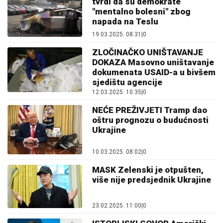
tvrdi da su demokrate
"mentalno bolesni" zbog
napada na Teslu
19.03.2025. 08:31
|
0
ZLOČINAČKO UNIŠTAVANJE
DOKAZA Masovno uništavanje
dokumenata USAID-a u bivšem
sjedištu agencije
12.03.2025. 10:35
|
0
NEĆE PREŽIVJETI Tramp dao
oštru prognozu o budućnosti
Ukrajine
10.03.2025. 08:02
|
0
MASK Zelenski je otpušten,
više nije predsjednik Ukrajine
23.02.2025. 11:00
|
0