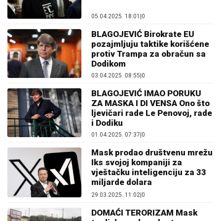
05.04.2025. 18:01
|
0
BLAGOJEVIĆ Birokrate EU
pozajmljuju taktike korišćene
protiv Trampa za obračun sa
Dodikom
03.04.2025. 08:55
|
0
BLAGOJEVIĆ IMAO PORUKU
ZA MASKA I DI VENSA Ono što
ljevičari rade Le Penovoj, rade
i Dodiku
01.04.2025. 07:37
|
0
Mask prodao društvenu mrežu
Iks svojoj kompaniji za
vještačku inteligenciju za 33
miljarde dolara
29.03.2025. 11:02
|
0
DOMAĆI TERORIZAM Mask