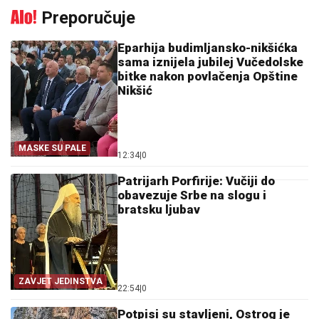
Preporučuje
Eparhija budimljansko-nikšićka
sama iznijela jubilej Vučedolske
bitke nakon povlačenja Opštine
Nikšić
MASKE SU PALE
12:34
|
0
Patrijarh Porfirije: Vučiji do
obavezuje Srbe na slogu i
bratsku ljubav
ZAVJET JEDINSTVA
22:54
|
0
Potpisi su stavljeni, Ostrog je